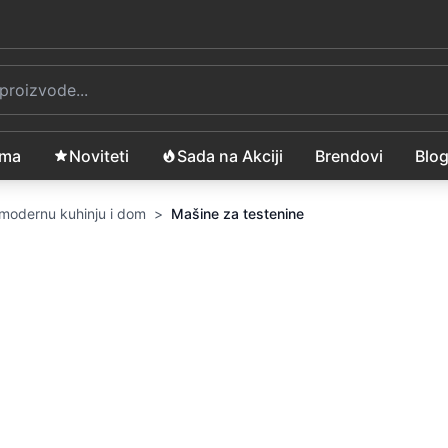
ama
Noviteti
Sada na Akciji
Brendovi
Blo
a modernu kuhinju i dom
>
Mašine za testenine