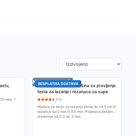
Nema na stanju
BESPLATNA DOSTAVA
astu,
Maestro MR-1679 mašina za pravljenje
testa za lazanje i rezanaca za supe
 170 mm, 7
(
11
)
Mašina za testo za lazanju širine do 14.5 cm ili
rezance od 2 mm ili 6.5 mm. Podesiva debljina
testenine od 0.3 do 3 mm.