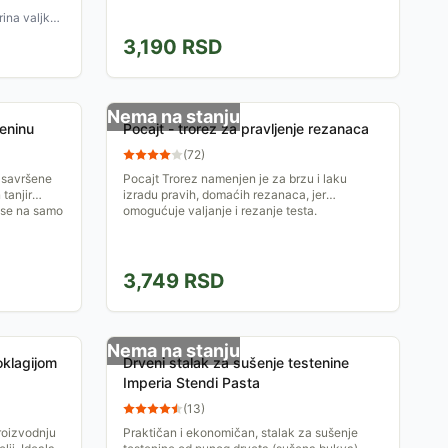
rina valjka:
3,190
RSD
Nema na stanju
eninu
Pocajt - trorez za pravljenje rezanaca
(
72
)
 savršene
Pocajt Trorez namenjen je za brzu i laku
tanjir
izradu pravih, domaćih rezanaca, jer
 se na samo
omogućuje valjanje i rezanje testa.
3,749
RSD
Nema na stanju
oklagijom
Drveni stalak za sušenje testenine
Imperia Stendi Pasta
(
13
)
roizvodnju
Praktičan i ekonomičan, stalak za sušenje