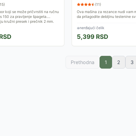
15
)
(
11
)
or koji se može pričvrstiti na ručnu
Ova mašina za rezance nudi vam 
s 150 za pravljenje špageta.
da prilagodite debljinu testenine s
ju kružni presek i prečnik 2 mm.
željama. Takođe, širina sečenja je 
što vam omogućava da...
◈
nerđajući čelik
RSD
5,399
RSD
Prethodna
1
2
3