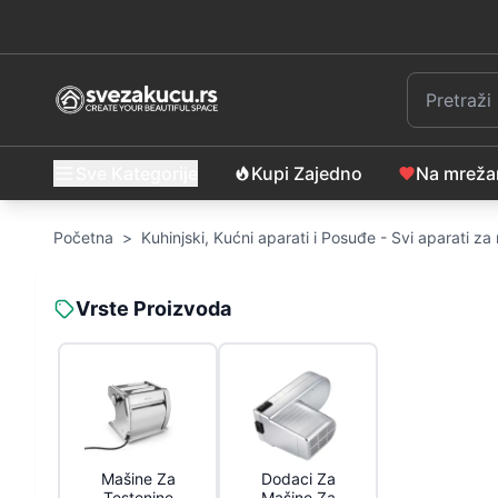
Sve Kategorije
Kupi Zajedno
Na mrež
Početna
>
Kuhinjski, Kućni aparati i Posuđe - Svi aparati z
Vrste Proizvoda
Mašine Za
Dodaci Za
Testenine
Mašine Za