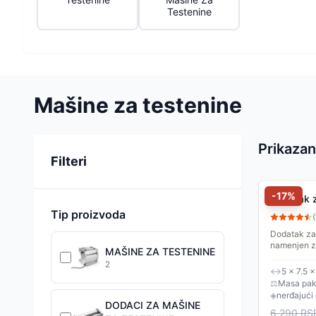
Testenine
Mašine za testenine
Prikazan
Sortiranje
Filteri
-
17
%
Dodatak z
Tip proizvoda
(
Dodatak za 
namenjen z
MAŠINE ZA TESTENINE
jednostavan
2
održavanje. 
↔
5 × 7.5 
⚖
Masa pake
◈
nerđajući 
DODACI ZA MAŠINE
6,290
RS