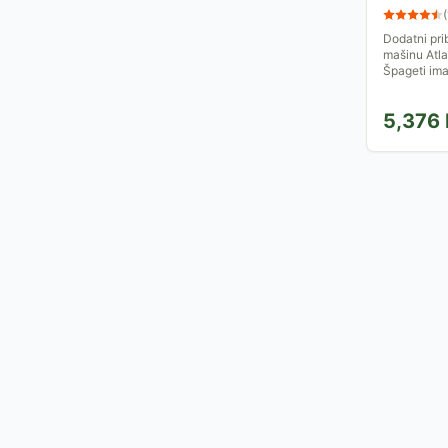
(
Dodatni prib
mašinu Atla
Špageti ima
5,376