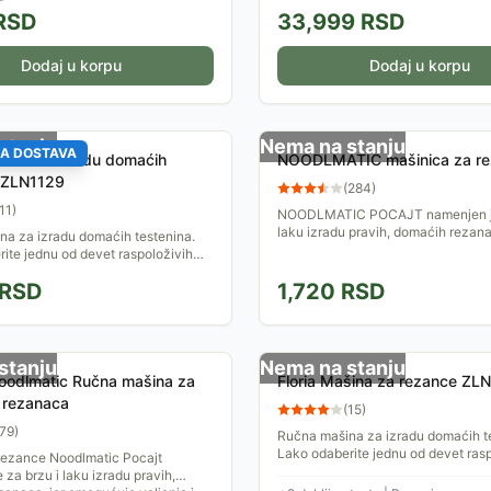
RSD
33,999
RSD
Dodaj u korpu
Dodaj u korpu
stanju
Nema na stanju
A DOSTAVA
šina za izradu domaćih
NOODLMATIC mašinica za re
a ZLN1129
(
284
)
11
)
NOODLMATIC POCAJT namenjen je
laku izradu pravih, domaćih rezan
na za izradu domaćih testenina.
ite jednu od devet raspoloživih
sta. Mašina će ga precizno razvući
RSD
1,720
RSD
i na...
stanju
Nema na stanju
noodlmatic Ručna mašina za
Floria Mašina za rezance ZL
e rezanaca
(
15
)
79
)
Ručna mašina za izradu domaćih t
Lako odaberite jednu od devet ras
rezance Noodlmatic Pocajt
debljina testa. Mašina će ga preci
 za brzu i laku izradu pravih,
a potom iseći na...