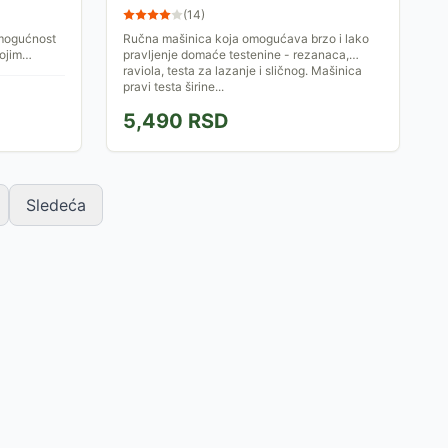
(
14
)
mogućnost
Ručna mašinica koja omogućava brzo i lako
vojim
pravljenje domaće testenine - rezanaca,
podesiva,
raviola, testa za lazanje i sličnog. Mašinica
pravi testa širine...
5,490
RSD
Sledeća