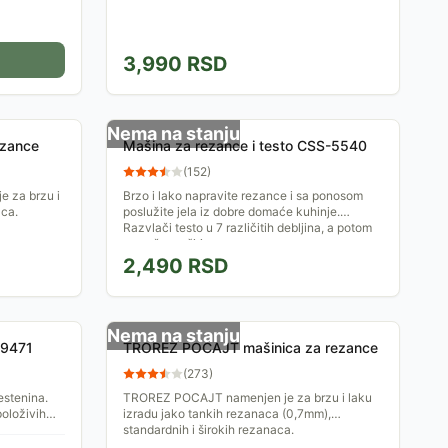
3,990
RSD
Nema na stanju
zance
Mašina za rezance i testo CSS-5540
(
152
)
 za brzu i
Brzo i lako napravite rezance i sa ponosom
aca.
poslužite jela iz dobre domaće kuhinje.
Razvlači testo u 7 različitih debljina, a potom
ga seče na širinu...
2,490
RSD
Nema na stanju
N9471
TROREZ POCAJT mašinica za rezance
(
273
)
estenina.
TROREZ POCAJT namenjen je za brzu i laku
položivih
izradu jako tankih rezanaca (0,7mm),
zno razvući
standardnih i širokih rezanaca.