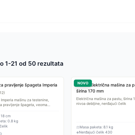
o 1-
21
od
50
rezultata
 proizvoda
NOVO
a pravljenje špageta Imperia
HENDI Električna mašina za p
širina 170 mm
12
)
Električna mašina za pastu, širina
Imperia mašinu za testenine,
nivoa debljine, nerđajući čelik
a pravljenje špageta, veoma
 za korišćenje i izuzetno lak za
Izrađen je od...
× 18 cm
ta: 0.8 kg
čelik
⚖
Masa paketa: 8.1 kg
◈
Nerđajući čelik 430
D