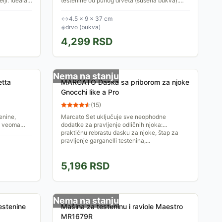
lji. Idealan
testenine od punog drveta (sušena bukva).
nja.
Lako se satavlja i na njemu može da se suši
čak kilogram obrađene...
↔
4.5 × 9 × 37 cm
◈
drvo (bukva)
4,299
RSD
Nema na stanju
etta
MARCATO Daska sa priborom za njoke
Gnocchi like a Pro
(
15
)
enine,
Marcato Set uključuje sve neophodne
, veoma
dodatke za pravljenje odličnih njoka:
no lak za
praktičnu rebrastu dasku za njoke, štap za
pravljenje garganelli testenina,...
5,196
RSD
Nema na stanju
estenine
Mašina za testeninu i raviole Maestro
MR1679R