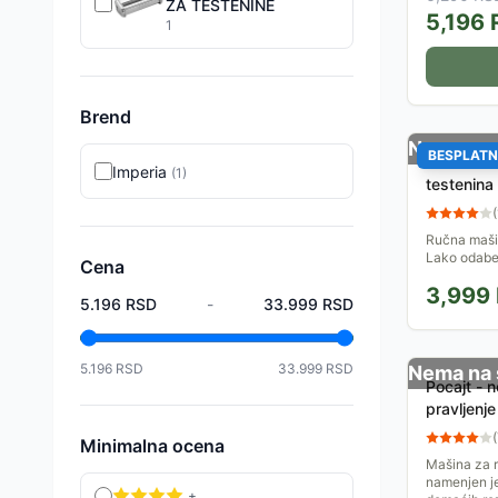
ZA TESTENINE
5,196
1
Brend
Nema na 
BESPLATN
Ručna ma
Imperia
(
1
)
testenin
(
Ručna maši
Lako odaber
Cena
debljina te
3,999
a potom iseć
5.196
RSD
-
33.999
RSD
5.196
RSD
33.999
RSD
Nema na 
Pocajt - 
pravljenj
(
Minimalna ocena
Mašina za 
namenjen je
+