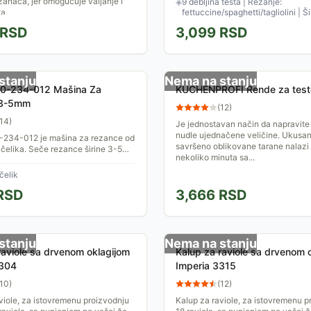
anaca, jer omogućuje valjanje i
◈
9 debljina testa | Rezanje:
ta.
fettuccine/spaghetti/tagliolini | Ši
145 mm
RSD
3,099
RSD
stanju
Nema na stanju
0-234-012 Mašina Za
KUCHENPROFI Rende za test
 3-5mm
(
12
)
14
)
Je jednostavan način da napravite
nudle ujednačene veličine. Ukusan 
234-012 je mašina za rezance od
savršeno oblikovane tarane nalazi
čelika. Seče rezance širine 3-5
nekoliko minuta sa...
ivoa podešavanja debljine i širinu
cm. Uz...
čelik
RSD
3,666
RSD
stanju
Nema na stanju
raviole sa drvenom oklagijom
Kalup za raviole sa drvenom 
3304
Imperia 3315
10
)
(
12
)
viole, za istovremenu proizvodnju
Kalup za raviole, za istovremenu p