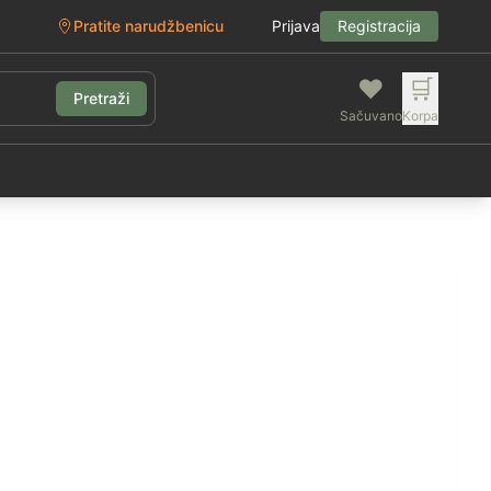
Pratite narudžbenicu
Prijava
Registracija
❤️
🛒
Pretraži
Sačuvano
Korpa
g