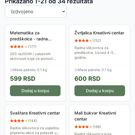
Sortiranje proizvoda
Prikazano 1-
21
od
34
rezultata
Matematika za
Žvrljalica Kreativni centar
predškolce - radna
(
152
)
sveska Kreativni centar
(
177
)
Radna slikovnica za
predškolce. Uzrast 4-5
200 različitih i zabavnih
godina.
aktivnosti koje će pomoći
deci, uzrasta mlađeg od
sedam godina, da usvoje
⚖
Masa paketa: 0.1 kg
⚖
Masa paketa: 0.1 kg
osnovne matematičke
599
RSD
600
RSD
pojmove. Brojevi i
računanje,...
Dodaj u korpu
Dodaj u korpu
Svaštara Kreativni centar
Mali bukvar Kreativni
centar
(
144
)
(
166
)
Radna slikovnica za uspešnu
pripremu dece za polazak u
Radna slikovnica koja