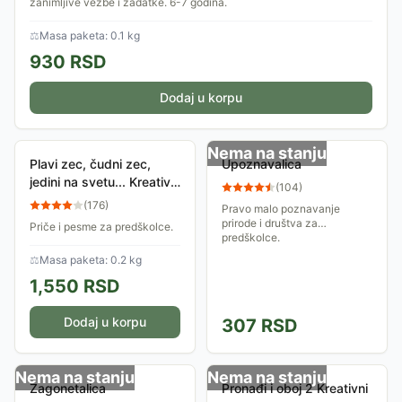
zanimljive vežbe i zadatke. 6-7 godina.
⚖
Masa paketa: 0.1 kg
930
RSD
Dodaj u korpu
Nema na stanju
Plavi zec, čudni zec,
Upoznavalica
jedini na svetu... Kreativni
(
104
)
centar
(
176
)
Pravo malo poznavanje
prirode i društva za
Priče i pesme za predškolce.
predškolce.
⚖
Masa paketa: 0.2 kg
1,550
RSD
Dodaj u korpu
307
RSD
Nema na stanju
Nema na stanju
Zagonetalica
Pronađi i oboj 2 Kreativni