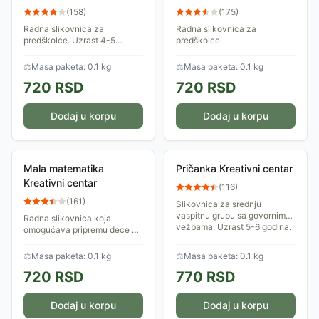
(
158
)
(
175
)
Radna slikovnica za
Radna slikovnica za
predškolce. Uzrast 4-5
predškolce.
godina.
⚖
Masa paketa: 0.1 kg
⚖
Masa paketa: 0.1 kg
720
RSD
720
RSD
Dodaj u korpu
Dodaj u korpu
Mala matematika
Pričanka Kreativni centar
Kreativni centar
(
116
)
(
161
)
Slikovnica za srednju
vaspitnu grupu sa govornim
Radna slikovnica koja
vežbama. Uzrast 5-6 godina.
omogućava pripremu dece za
polazak u školu.
⚖
Masa paketa: 0.1 kg
⚖
Masa paketa: 0.1 kg
720
RSD
770
RSD
Dodaj u korpu
Dodaj u korpu