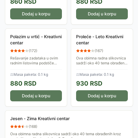
860
RSD
880
RSD
dece u oblasti...
poznato: na...
Dodaj u korpu
Dodaj u korpu
Polazim u vrtić - Kreativni
Proleće - Leto Kreativni
centar
centar
(
172
)
(
167
)
Rešavanje zadataka u ovim
Ova obimna radna slikovnica
radnim listovima podstiče
sadrži oko 40 tema obrađenih
decu uzrasta od 3 do 4
kroz zanimljive vežbe i
godine na raznovrsne
zadatke. 6-7 godina.
⚖
Masa paketa: 0.1 kg
⚖
Masa paketa: 0.1 kg
aktivnosti: da opažaju,
880
RSD
930
RSD
uočavaju sličnosti i razlike,...
Dodaj u korpu
Dodaj u korpu
Jesen - Zima Kreativni centar
(
168
)
Ova obimna radna slikovnica sadrži oko 40 tema obrađenih kroz