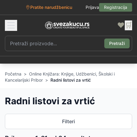
Pratite narudžbenicu
Prijava
Registracija
❤️
🛒
Pretraži
Početna
>
Online Knjižara: Knjige, Udžbenici, Školski i
Kancelarijski Pribor
>
Radni listovi za vrtić
Radni listovi za vrtić
Filteri