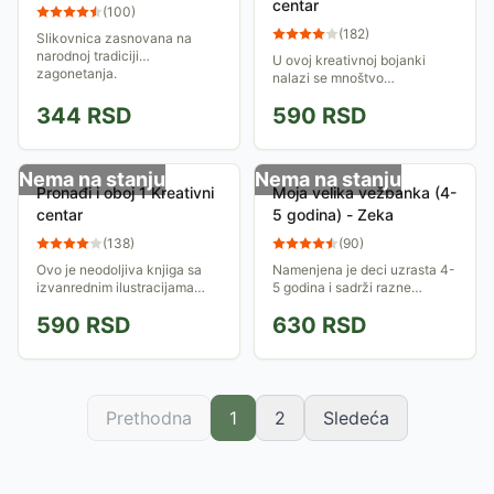
centar
(
100
)
(
182
)
Slikovnica zasnovana na
narodnoj tradiciji
U ovoj kreativnoj bojanki
zagonetanja.
nalazi se mnoštvo
podsticajnih zadataka koji
344
RSD
590
RSD
kod dece razvijaju moć
zapažanja, koncentraciju i
inteligenciju. 5-9 god.
Nema na stanju
Nema na stanju
Pronađi i oboj 1 Kreativni
Moja velika vežbanka (4-
centar
5 godina) - Zeka
(
138
)
(
90
)
Ovo je neodoljiva knjiga sa
Namenjena je deci uzrasta 4-
izvanrednim ilustracijama
5 godina i sadrži razne
koje vas prosto mame da ih
zabavne aktivnosti:
590
RSD
630
RSD
obojite. Niz jednostavnih
grafomotoričke vežbe,
crteža koje treba obojiti, a
matematičke zadatke, vežbe
neke nacrtane...
logičkog razmišljanja,...
Prethodna
1
2
Sledeća