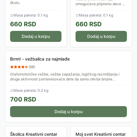
školu.
omogućava pripremu dece za
polazak u školu.
⚖
Masa paketa: 0.1 kg
⚖
Masa paketa: 0.1 kg
660
RSD
660
RSD
Dodaj u korpu
Dodaj u korpu
Brrm! - vežbalica za najmlađe
(
98
)
Grafomotoričke vežbe, vežbe zapažanja, logičkog razmišljanja i
druge aktivnosti zainteresovaće dete da samo otkrije brojne
zanimljivosti o prevoznim...
⚖
Masa paketa: 0.2 kg
700
RSD
Dodaj u korpu
Školica Kreativni centar
Moj svet Kreativni centar