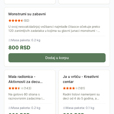
Monstrumi su zabavni
(
92
)
U ovoj nesvakidašnjoj vežbanci najmlađe čitaoce očekuje preko
120 zanimljivih zadataka u kojima su glavni junaci monstrumi -
veliki broj dlakavih,...
⚖
Masa paketa: 0.2 kg
800
RSD
Dodaj u korpu
Mala radionica -
Ja u vrtiću - Kreativni
Aktivnosti za decu
centar
predškolskog uzrasta
(
143
)
(
161
)
Kreativni centar
Na gotovo 80 strana s
Radni listovi namenjeni su
raznovrsnim zadacima i
deci od 4 do 5 godina, a
materijalima opisane su
njihova sadržina odnosi se na
zanimljive i korisne kreativne
prirodnu i društvenu okolinu,
⚖
Masa paketa: 0.2 kg
⚖
Masa paketa: 0.1 kg
igre koje će doprineti razvoju
ono što je deci blisko i