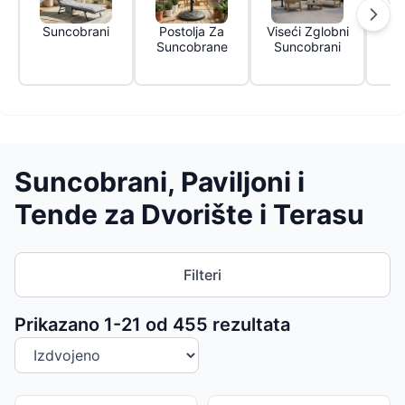
Suncobrani
Postolja Za
Viseći Zglobni
Suncobrane
Suncobrani
Suncobrani, Paviljoni i
Tende za Dvorište i Terasu
Filteri
Sortiranje proizvoda
Prikazano 1-
21
od
455
rezultata