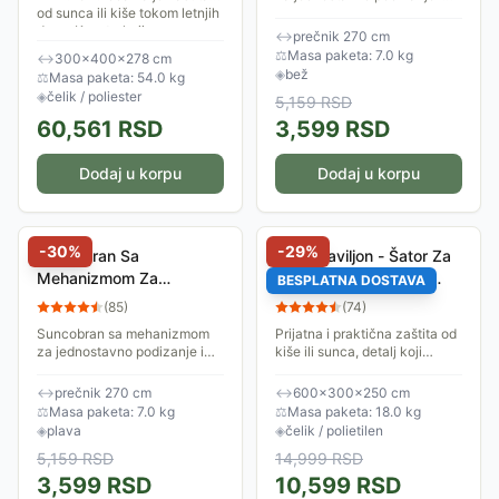
od sunca ili kiše tokom letnjih
spuštanje. Prečnik suncobana
dana. Konstrukcija ovog
je 270 cm, tenda je od
↔
prečnik 270 cm
paviljona je izrađena od
poliestera 180 gr/m2.
⚖
Masa paketa: 7.0 kg
↔
300×400×278 cm
čelika...
◈
bež
⚖
Masa paketa: 54.0 kg
◈
čelik / poliester
5,159
RSD
60,561
RSD
3,599
RSD
Dodaj u korpu
Dodaj u korpu
-
30
%
-
29
%
Suncobran Sa
Veliki Paviljon - Šator Za
Mehanizmom Za
Proslave 6x3 m Sa 6
BESPLATNA DOSTAVA
Podizanje-Spuštanje 270
Bočnih Strana
(
85
)
(
74
)
cm Barbados Blue
Suncobran sa mehanizmom
Prijatna i praktična zaštita od
za jednostavno podizanje i
kiše ili sunca, detalj koji
spuštanje. Prečnik suncobana
ulepšava i štiti. U svakom
je 270 cm, tenda je od
slučaju tokom prolećnih i
↔
prečnik 270 cm
↔
600×300×250 cm
poliestera 180 gr/m2...
letnjih dana potreban.
⚖
Masa paketa: 7.0 kg
⚖
Masa paketa: 18.0 kg
Dimenzije...
◈
plava
◈
čelik / polietilen
5,159
RSD
14,999
RSD
3,599
RSD
10,599
RSD