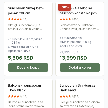
-
36
%
Suncobran Smyg bež-
Paviljon - Gazebo sa
pesak 200cm
čeličnom konstrukcijom 3
x 3 m Fieldmann
(
11
)
(
10
)
Okrugli suncobran čiji je
Jednostavan & Praktičan
prečnik 200cm a visina
Gazebo Paviljon sa tendom
234cm. Napravljen je od
dimenzija 3 x 3 m. Fieldmann
drveta kestena i masivne
FDZN 7005 je klasičan
↔
300×300 cm
↔
prečnik 200 cm, visina
bukovine, dok je platno od
gazebo sa čeličnom
⚖
Masa paketa: 18.0 kg
234 cm
vodoodbojnog poliestera....
konstrukcijom, namenjen je
◈
čelik / poliester
⚖
Masa paketa: 4.9 kg
za...
◈
poliester / drvo
21,999
RSD
5,506
RSD
13,999
RSD
Dodaj u korpu
Dodaj u korpu
Balkonski suncobran
Suncobran 3m Huesca
Theo Black
Dark sand
(
11
)
(
14
)
Balkonski suncobran je sa
Okrugli suncobran sa ručicom
jedne strane ravan tako da ga
za otvaranje i zatvaranje,