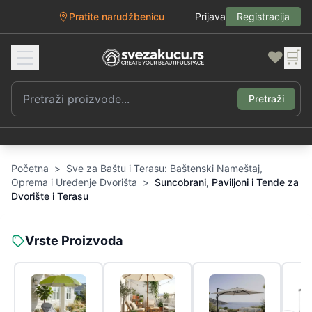
Pratite narudžbenicu
Prijava
Registracija
❤️
🛒
Pretraži
Početna
>
Sve za Baštu i Terasu: Baštenski Nameštaj,
Oprema i Uređenje Dvorišta
>
Suncobrani, Paviljoni i Tende za
Dvorište i Terasu
Vrste Proizvoda