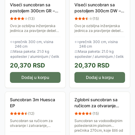
Viseći suncobran sa
Viseći suncobran sa
postoljem 300cm GR –
postoljem 300cm DW –
Vaš privatni oblak
Vaš privatni oblak
(
13
)
(
15
)
Ovo je ozbiljna inženjerska
Ovo je ozbiljna inženjerska
jedinica za pravljenje debelog
jedinica za pravljenje debelog
hlada, a ne onaj običan
hlada, a ne onaj običan
suncobran koji zabodete u
suncobran koji zabodete u
↔
prečnik 300 cm, visina
↔
prečnik 300 cm, visina
pesak pa molite boga da ga
pesak pa molite boga da ga
246 cm
246 cm
prvi jači...
prvi jači...
⚖
Masa paketa: 21.0 kg
⚖
Masa paketa: 21.0 kg
◈
poliester / aluminijum / čelik
◈
poliester / aluminijum / čelik
20,370
RSD
20,370
RSD
Dodaj u korpu
Dodaj u korpu
Suncobran 3m Huesca
Zglobni suncobran sa
EP
ručicom za otvaranje
2.7m Bež
(
12
)
(
15
)
Suncobran sa ručicom za
Suncobran sa vodoodbojnim
otvaranje i zatvaranje,
poliesterskim platnom
čeličnom šipkom prečnika
prečnika 270cm, koje štiti od