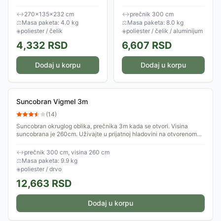
možete nesmetano prisloniti
čeličnom šipkom prečnika
na zid. Idealan je za manje
4.8cm i 8 čeličnih rebara.
↔
270×135×232 cm
↔
prečnik 300 cm
terase.
Prečnik suncobrana je
⚖
Masa paketa: 4.0 kg
⚖
Masa paketa: 8.0 kg
300cm a visina...
◈
poliester / čelik
◈
poliester / čelik / aluminijum
4,332
RSD
6,607
RSD
Dodaj u korpu
Dodaj u korpu
Suncobran Vigmel 3m
(
14
)
Suncobran okruglog oblika, prečnika 3m kada se otvori. Visina
suncobrana je 260cm. Uživajte u prijatnoj hladovini na otvorenom
prostoru.
↔
prečnik 300 cm, visina 260 cm
⚖
Masa paketa: 9.9 kg
◈
poliester / drvo
12,663
RSD
Dodaj u korpu