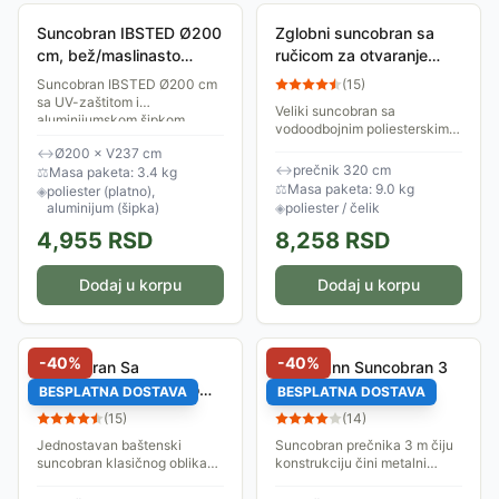
Suncobran IBSTED Ø200
Zglobni suncobran sa
cm, bež/maslinasto
ručicom za otvaranje
zelena, aluminijumska
3.2m Braon
Suncobran IBSTED Ø200 cm
(
15
)
šipka
sa UV-zaštitom i
Veliki suncobran sa
aluminijumskom šipkom,
vodoodbojnim poliesterskim
bež/maslinasto zelena
platnom prečnika 320cm,
↔
Ø200 × V237 cm
koje štiti od UV zračenja i do
↔
prečnik 320 cm
⚖
Masa paketa: 3.4 kg
98%. Suncobran ima nagibnu
⚖
Masa paketa: 9.0 kg
◈
poliester (platno),
funkciju i ručicu za...
aluminijum (šipka)
◈
poliester / čelik
4,955
RSD
8,258
RSD
Dodaj u korpu
Dodaj u korpu
-
40
%
-
40
%
Suncobran Sa
Fieldmann Suncobran 3
Mehanizmom i Nagibom
m sa Nagibom Crni
BESPLATNA DOSTAVA
BESPLATNA DOSTAVA
3 m Fieldmann FDZN
(
15
)
(
14
)
5006 Bež
Jednostavan baštenski
Suncobran prečnika 3 m čiju
suncobran klasičnog oblika
konstrukciju čini metalni
prečnika 3 metra sa
nosač i 6 rebara, a tenda je od
mogućnošću podešavanja
poliestera 160 grama / m².