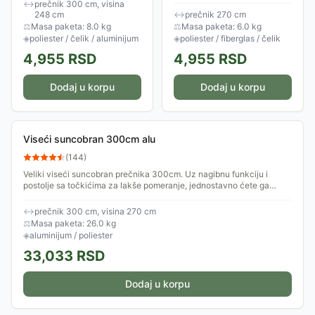
4.8cm i 8 čeličnih rebara.
UV zračenja i do 98%.
↔
prečnik 300 cm, visina
Prečnik suncobrana je
Suncobran ima nagibnu
248 cm
↔
prečnik 270 cm
300cm a visina 248cm....
funkciju, ručicu za...
⚖
Masa paketa: 8.0 kg
⚖
Masa paketa: 6.0 kg
◈
poliester / čelik / aluminijum
◈
poliester / fiberglas / čelik
4,955
RSD
4,955
RSD
Dodaj u korpu
Dodaj u korpu
Viseći suncobran 300cm alu
(
144
)
Veliki viseći suncobran prečnika 300cm. Uz nagibnu funkciju i
postolje sa točkićima za lakše pomeranje, jednostavno ćete ga
postaviti u željeni...
↔
prečnik 300 cm, visina 270 cm
⚖
Masa paketa: 26.0 kg
◈
aluminijum / poliester
33,033
RSD
Dodaj u korpu