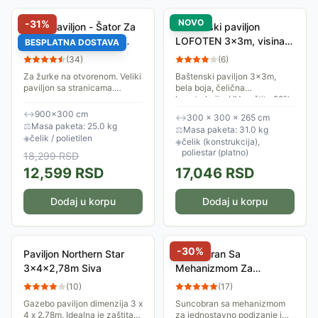
NOVO
-
31
%
Veliki Paviljon - Šator Za
Baštenski paviljon
Proslave 9x3 m Sa 8
LOFOTEN 3x3m, visina
BESPLATNA DOSTAVA
Bočnih Strana
2,65m, bela boja
(
34
)
(
6
)
Za žurke na otvorenom. Veliki
Baštenski paviljon 3x3m,
paviljon sa stranicama.
bela boja, čelična
Prijatna i praktična zaštita od
konstrukcija, UV-zaštita 98%
kiše ili sunca, detalj koji
↔
900×300 cm
↔
300 x 300 x 265 cm
ulepšava i štiti. U svakom
⚖
Masa paketa: 25.0 kg
⚖
Masa paketa: 31.0 kg
slučaju...
◈
čelik / polietilen
◈
čelik (konstrukcija),
poliestar (platno)
18,299
RSD
12,599
RSD
17,046
RSD
Dodaj u korpu
Dodaj u korpu
-
30
%
Paviljon Northern Star
Suncobran Sa
3x4x2,78m Siva
Mehanizmom Za
Podizanje-Spuštanje 270
(
10
)
(
17
)
cm Vasto Bež
Gazebo paviljon dimenzija 3 x
Suncobran sa mehanizmom
4 x 2.78m. Idealna je zaštita
za jednostavno podizanje i