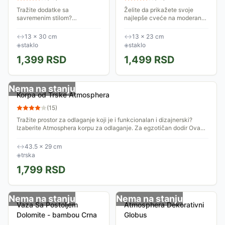
Tražite dodatke sa
Želite da prikažete svoje
savremenim stilom?
najlepše cveće na moderan
Atmosphera cilindrična vaza
način? Onda ne tražite dalje
je upravo ono što vam treba!
od Atmosphera zakrivljene
↔
13 × 30 cm
↔
13 × 23 cm
Elegantna, pristupačna vaza
vaze. Poetski dizajn Ova
◈
staklo
◈
staklo
Sa visinom od 30 cm, ova...
kupolasta vaza...
1,399
RSD
1,499
RSD
Nema na stanju
Korpa od Trske Atmosphera
(
15
)
Tražite prostor za odlaganje koji je i funkcionalan i dizajnerski?
Izaberite Atmosphera korpu za odlaganje. Za egzotičan dodir Ova
okrugla korpa je...
↔
43.5 × 29 cm
◈
trska
1,799
RSD
Nema na stanju
Nema na stanju
Vaza Sa Postoljem
Atmosphera Dekorativni
Dolomite - bambou Crna
Globus