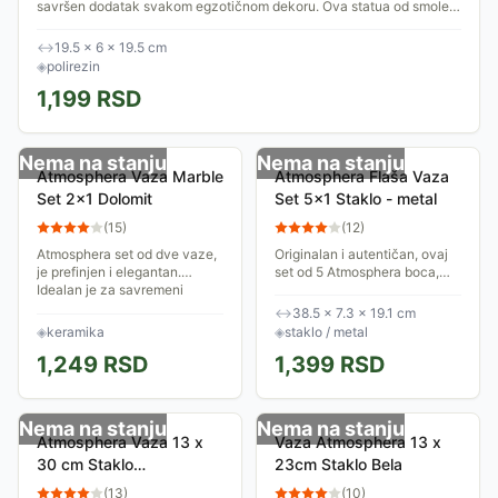
savršen dodatak svakom egzotičnom dekoru. Ova statua od smole
prikazuje leoparda...
↔
19.5 × 6 × 19.5 cm
◈
polirezin
1,199
RSD
Nema na stanju
Nema na stanju
Atmosphera Vaza Marble
Atmosphera Flaša Vaza
Set 2x1 Dolomit
Set 5x1 Staklo - metal
(
15
)
(
12
)
Atmosphera set od dve vaze,
Originalan i autentičan, ovaj
je prefinjen i elegantan.
set od 5 Atmosphera boca,
Idealan je za savremeni
koje mogu biti soliflore ili
enterijer. Sofisticirani materijal
držači sveća, lako će pronaći
↔
38.5 × 7.3 × 19.1 cm
Sa mermernim efektom, ove
svoje mesto u univerzumu u
◈
keramika
◈
staklo / metal
dve...
retro...
1,249
RSD
1,399
RSD
Nema na stanju
Nema na stanju
Atmosphera Vaza 13 x
Vaza Atmosphera 13 x
30 cm Staklo
23cm Staklo Bela
Transparent
(
13
)
(
10
)