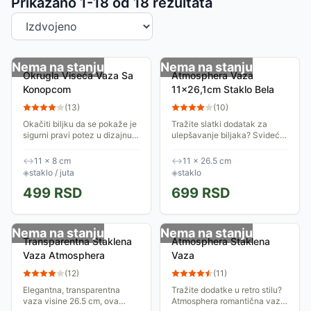
Sortiranje proizvoda
Prikazano 1-
18
od
18
rezultata
Nema na stanju
Nema na stanju
Okrugla Viseća Vaza Sa
Atmosphera Vaza
Konopcom
11x26,1cm Staklo Bela
(
13
)
(
10
)
Okačiti biljku da se pokaže je
Tražite slatki dodatak za
sigurni pravi potez u dizajnu
ulepšavanje biljaka? Svideće
enterijera. Uz ovu
vam se vaza francuskog
Atmosphera videću saksiju,
brenda Atmosphera.
↔
11 × 8 cm
↔
11 × 26.5 cm
možete dobiti veoma trendi
Minimalistički dizajn Ova
◈
staklo / juta
◈
staklo
efekat. Saksija...
divna vaza srednje...
499
RSD
699
RSD
Nema na stanju
Nema na stanju
Transparentna Staklena
Atmosphera Staklena
Vaza Atmosphera
Vaza
(
12
)
(
11
)
Elegantna, transparentna
Tražite dodatke u retro stilu?
vaza visine 26.5 cm, ova
Atmosphera romantična vaza