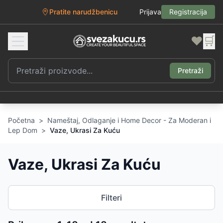
Pratite narudžbenicu
Prijava
Registracija
❤️
🛒
Pretraži
Početna
>
Nameštaj, Odlaganje i Home Decor - Za Moderan i
Lep Dom
>
Vaze, Ukrasi Za Kuću
Vaze, Ukrasi Za Kuću
Filteri