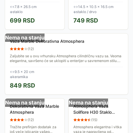
prozirna staklena vaza je
će vas osvojiti svojim vrlo
elegantna i prefinjena. Idealna
autentičnim materijalima i
↔
7.8 × 26.5 cm
↔
14.5 × 10.5 × 16.5 cm
za buket svežeg cveća, a
genijalnim dizajnom. Topla...
◈
staklo
◈
staklo / drvo
takođe možete...
699
RSD
749
RSD
Nema na stanju
Vaza Marble Dekorativna Atmosphera
(
12
)
Zaljubite se u ovu vrhunsku Atmosphera cilindričnu vazu sa. Veoma
elegantna, savršeno će se uklopiti u enterijer u savremenom stilu.
Elegantna i...
↔
9.5 × 20 cm
◈
keramika
849
RSD
Nema na stanju
Nema na stanju
Dekorativna Vaza Marble
Atmosphera Vaza
Atmosphera
Soliflore H30 Staklo
Transparent
(
12
)
(
15
)
Tražite prefinjen dodatak za
Atmosphera elegantna i vitka
još veće isticanje vašeg
vaza je napravljena od