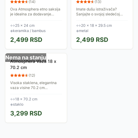
(
14
)
(
13
)
Ova Atmosphera etno saksija
Imate dušu istraživača?
je idealna za dodavanje
Sanjajte o svojoj sledećoj
egzotičnog dodira vašoj
destinaciji uz Atmosphera
verandi, dnevnoj sobi ili ulazu.
globus sa retro šarmom.
↔
25 × 24 cm
↔
20 × 18 × 29.5 cm
Etno šik saksija sa postoljem
Vintage izgled U ažurnom
◈
keramika / bambus
◈
metal
Ova...
metalu, ovaj globus je...
2,499
RSD
2,499
RSD
Nema na stanju
Atmosphera Vaza 18 x
70.2 cm
(
12
)
Visoka staklena, elegantna
vaza visine 70.2 cm
napravljena je od stakla.
Idealna za buket svežeg
↔
18 × 70.2 cm
cveća, a takođe možete da
◈
staklo
napravite kompoziciju...
3,299
RSD