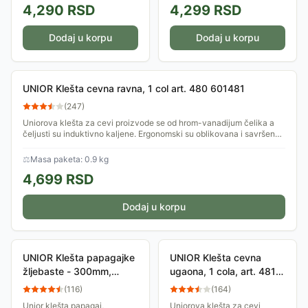
4,290
RSD
4,299
RSD
savršeno prianjaju za...
savršeno prianjaju za...
Dodaj u korpu
Dodaj u korpu
UNIOR Klešta cevna ravna, 1 col art. 480 601481
(
247
)
Uniorova klešta za cevi proizvode se od hrom-vanadijum čelika a
čeljusti su induktivno kaljene. Ergonomski su oblikovana i savršeno
prianjaju za...
⚖
Masa paketa: 0.9 kg
4,699
RSD
Dodaj u korpu
UNIOR Klešta papagajke
UNIOR Klešta cevna
žljebaste - 300mm,
ugaona, 1 cola, art. 481
HROMIRANE, art.445BI
601496
(
116
)
(
164
)
607887 782417
Unior klešta papagaj,
Uniorova klešta za cevi