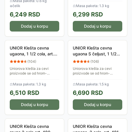
⚖
Masa paketa: 0.6 kg
neoštećen.
savršeno prianjaju za...
◈
čelik
⚖
Masa paketa: 1.3 kg
6,249
RSD
6,299
RSD
Dodaj u korpu
Dodaj u korpu
UNIOR Klešta cevna
UNIOR Klešta cevna
ugaona, 1 1/2 cola, art.
ugaona S čeljust, 1 1/2
481 601497
cola, art. 482 601512
(
104
)
(
106
)
Uniorova klešta za cevi
Uniorova klešta za cevi
proizvode se od hrom-
proizvode se od hrom-
vanadijum čelika a čeljusti su
vanadijum čelika a čeljusti su
induktivno kaljene.
induktivno kaljene.
⚖
Masa paketa: 1.3 kg
⚖
Masa paketa: 1.5 kg
Ergonomski su oblikovana i
Ergonomski su oblikovana i
6,510
RSD
6,690
RSD
savršeno prianjaju za...
savršeno prianjaju za...
Dodaj u korpu
Dodaj u korpu
UNIOR Klešta cevna
UNIOR Klešta cevna