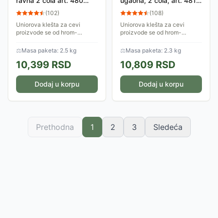
ravna 2 cola art. 480
ugaona, 2 cola, art. 481
601483
601498
(
102
)
(
108
)
Uniorova klešta za cevi
Uniorova klešta za cevi
proizvode se od hrom-
proizvode se od hrom-
vanadijum čelika a čeljusti su
vanadijum čelika a čeljusti su
induktivno kaljene.
induktivno kaljene.
⚖
Masa paketa: 2.5 kg
⚖
Masa paketa: 2.3 kg
Ergonomski su oblikovana i
Ergonomski su oblikovana i
10,399
RSD
10,809
RSD
savršeno prianjaju za...
savršeno prianjaju za...
Dodaj u korpu
Dodaj u korpu
Prethodna
1
2
3
Sledeća