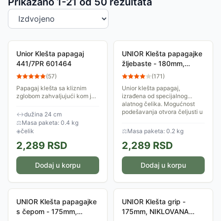
Sortiranje proizvoda
Prikazano 1-
21
od
50
rezultata
Unior Klešta papagaj
UNIOR Klešta papagajke
441/7PR 601464
žljebaste - 180mm,
FOSFATIRANE 445/4G
(
57
)
(
171
)
608690 920727
Papagaj klešta sa kliznim
Unior klešta papagaj,
zglobom zahvaljujući kom je
izrađena od specijalnog
otvor čeljusti podesiv u šest
alatnog čelika. Mogućnost
položaja.
podešavanja otvora čeljusti u
↔
dužina 24 cm
pet položaja. Mogu se koristiti
⚖
Masa paketa: 0.4 kg
za veliki...
◈
čelik
⚖
Masa paketa: 0.2 kg
2,289
RSD
2,289
RSD
Dodaj u korpu
Dodaj u korpu
UNIOR Klešta papagajke
UNIOR Klešta grip -
s čepom - 175mm,
175mm, NIKLOVANA