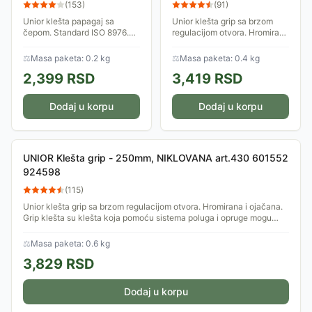
LAKIRANE art.447
art.430 601551 924563
(
153
)
(
91
)
607348 889171
Unior klešta papagaj sa
Unior klešta grip sa brzom
čepom. Standard ISO 8976.
regulacijom otvora. Hromirana
Lakirana, kovana, potpuno
i ojačana. Grip klešta su
poboljšana i ojačana.
klešta koja pomoću sistema
⚖
Masa paketa: 0.2 kg
⚖
Masa paketa: 0.4 kg
Papagajke su klešta koja se
poluga i opruge mogu veoma
2,399
RSD
3,419
RSD
mogu koristiti za...
čvrsto da...
Dodaj u korpu
Dodaj u korpu
UNIOR Klešta grip - 250mm, NIKLOVANA art.430 601552
924598
(
115
)
Unior klešta grip sa brzom regulacijom otvora. Hromirana i ojačana.
Grip klešta su klešta koja pomoću sistema poluga i opruge mogu
veoma čvrsto da...
⚖
Masa paketa: 0.6 kg
3,829
RSD
Dodaj u korpu