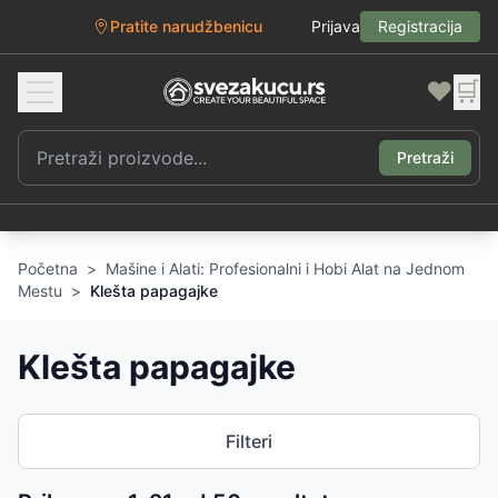
Pratite narudžbenicu
Prijava
Registracija
❤️
🛒
Pretraži
Početna
>
Mašine i Alati: Profesionalni i Hobi Alat na Jednom
Mestu
>
Klešta papagajke
Klešta papagajke
Filteri