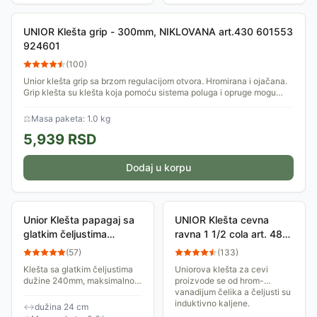
UNIOR Klešta grip - 300mm, NIKLOVANA art.430 601553
924601
(
100
)
Unior klešta grip sa brzom regulacijom otvora. Hromirana i ojačana.
Grip klešta su klešta koja pomoću sistema poluga i opruge mogu
veoma čvrsto da...
⚖
Masa paketa: 1.0 kg
5,939
RSD
Dodaj u korpu
Unior Klešta papagaj sa
UNIOR Klešta cevna
glatkim čeljustima
ravna 1 1/2 cola art. 480
449/1Python 240mm
601482
(
57
)
(
133
)
615032
Klešta sa glatkim čeljustima
Uniorova klešta za cevi
dužine 240mm, maksimalnog
proizvode se od hrom-
zahvata do 42mm. Tokom
vanadijum čelika a čeljusti su
prihvatanja čeljusti ostaju
induktivno kaljene.
↔
dužina 24 cm
paralelne, pa predmet ostaje
Ergonomski su oblikovana i