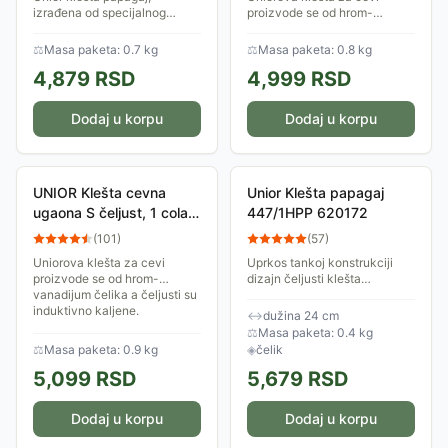
izrađena od specijalnog
proizvode se od hrom-
alatnog čelika. Mogućnost
vanadijum čelika a čeljusti su
podešavanja otvora čeljusti u
induktivno kaljene.
⚖
Masa paketa: 0.7 kg
⚖
Masa paketa: 0.8 kg
pet položaja. Mogu se koristiti
Ergonomski su oblikovana i
4,879
RSD
4,999
RSD
za veliki...
savršeno prianjaju za...
Dodaj u korpu
Dodaj u korpu
UNIOR Klešta cevna
Unior Klešta papagaj
ugaona S čeljust, 1 cola,
447/1HPP 620172
art. 482 601511
(
101
)
(
57
)
Uniorova klešta za cevi
Uprkos tankoj konstrukciji
proizvode se od hrom-
dizajn čeljusti klešta
vanadijum čelika a čeljusti su
omogućava bolje prianjanje
induktivno kaljene.
predmetu. Otvor čeljusti
↔
dužina 24 cm
Ergonomski su oblikovana i
podesiv u 10 položaja.
⚖
Masa paketa: 0.4 kg
savršeno prianjaju za...
⚖
Masa paketa: 0.9 kg
◈
čelik
5,099
RSD
5,679
RSD
Dodaj u korpu
Dodaj u korpu