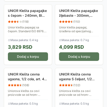
UNIOR Klešta papagajke
UNIOR Klešta papagajke
s čepom - 240mm, BI
žljebaste - 300mm,
DRŠKA, art.447.1BI
FOSFATIRANE 445/4G
(
118
)
(
110
)
610984 339847
608692 898218
Unior klešta papagaj sa
Unior klešta papagaj,
čepom. Standard ISO 8976.
izrađena od specijalnog
Hromirana, kovana, potpuno
alatnog čelika. Mogućnost
poboljšana i ojačana.
podešavanja otvora čeljusti u
⚖
Masa paketa: 0.4 kg
⚖
Masa paketa: 0.7 kg
Papagajke su klešta koja se
pet položaja. Mogu se koristiti
3,829
RSD
4,099
RSD
mogu koristiti za...
za veliki...
Dodaj u korpu
Dodaj u korpu
UNIOR Klešta cevna
UNIOR Klešta cevna
ugaona, 1/2 cola, art. 481
ugaona S čeljust, 1/2
601495
cola, art. 482 601510
(
108
)
(
132
)
Uniorova klešta za cevi
Uniorova klešta za cevi
proizvode se od hrom-
proizvode se od hrom-
vanadijum čelika a čeljusti su
vanadijum čelika a čeljusti su
induktivno kaljene.
induktivno kaljene.
⚖
Masa paketa: 0.5 kg
⚖
Masa paketa: 0.5 kg
Ergonomski su oblikovana i
Ergonomski su oblikovana i