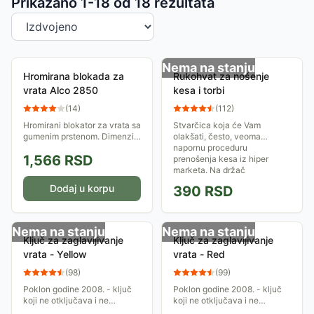
Sortiranje proizvoda
Prikazano 1-
18
od
18
rezultata
Nema na stanju
Hromirana blokada za
Rukohvat za nošenje
vrata Alco 2850
kesa i torbi
(
14
)
(
112
)
Hromirani blokator za vrata sa
Stvarčica koja će Vam
gumenim prstenom. Dimenzije
olakšati, često, veoma
10 x 4 cm. Masa oko 1 kg.
napornu proceduru
1,566
RSD
prenošenja kesa iz hiper
marketa. Na držač
možeteokačiti 3 velike ili više
Dodaj u korpu
390
RSD
malih...
Nema na stanju
Nema na stanju
Ključ za zaglavljivanje
Ključ za zaglavljivanje
vrata - Yellow
vrata - Red
(
98
)
(
99
)
Poklon godine 2008. - ključ
Poklon godine 2008. - ključ
koji ne otključava i ne
koji ne otključava i ne
zaključava već sprečava da
zaključava već sprečava da