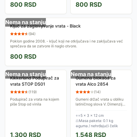
800
RSD
800
RSD
se zatvore ili naglo otvore.
se zatvore ili naglo otvore.
Nema na stanju
Ključ za zaglavljivanje vrata - Black
(
94
)
Poklon godine 2008. - ključ koji ne otključava i ne zaključava već
sprečava da se zatvore ili naglo otvore.
800
RSD
Nema na stanju
Nema na stanju
Kikkerland Podupirač za
Gumena blokada za
vrata STOP DS01
vrata Alco 2854
(
119
)
(
14
)
Podupirač za vrata na kojem
Gumeni držač vrata u obliku
piše Stop od vinila
latiničnog slova V. Dimenzije
5 x 3 x 12 cm. Ima ručku od
nerđajućeg čelika za lako
↔
5 × 3 × 12 cm
postavljanje i uklanjanje.
⚖
Masa paketa: 0.1 kg
◈
guma / nehrđajući čelik
1,300
RSD
1,548
RSD