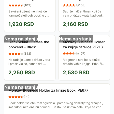
JJ014UK
(
103
)
(
163
)
Savršeni džentlmen koji će
Savršeni džentlmen koji će
vam poželeti dobrodošliu u
vam pridržati vrata kad god
stilu, u svakom prostoru.
budete poželeli.
1,920
RSD
2,160
RSD
Nema na stanju
Nema na stanju
Black&Blum - James the
Monkey Business Holder
bookend - Black
za knjige Strelice PE718
(
148
)
(
197
)
Nekada je James držao vrata
Magnetne strelice u službi
i proslavio se, danas drži
držača vaših knjiga. Privući
knjige, <b>toliko je stabilan
će svačiju pažnju svojim
2,250
RSD
2,530
RSD
da ne postoji preteran broj
dizajnom. Biće lep i koristan
knjiga za njegova ramena.
detalj na vašim policama.
</b>
Nema na stanju
Monkey Business Holder za knjige Book! PE677
(
99
)
Book holder sa efektom ogledala , pored svog domišljatog dizajna ,
ima vrlo funkcionalnu primenu. Sastoji se iz dva dela , koja se vrlo
lako...