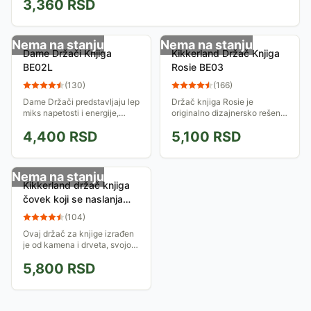
3,360
RSD
Nema na stanju
Nema na stanju
Dame Držači Knjiga
Kikkerland Držač Knjiga
BE02L
Rosie BE03
(
130
)
(
166
)
Dame Držači predstavljaju lep
Držač knjiga Rosie je
miks napetosti i energije,
originalno dizajnersko rešenje
oblika i funkcije.
Kikkerlanda, koje će se lako
4,400
RSD
5,100
RSD
uklopiti u Vaš nameštaj!
Nema na stanju
Kikkerland držač knjiga
čovek koji se naslanja
BE01L
(
104
)
Ovaj držač za knjige izrađen
je od kamena i drveta, svojom
težinom drži knige koje
5,800
RSD
proređate na policu ma koliko
da ih je. Izuzetno lep i
skladan,...