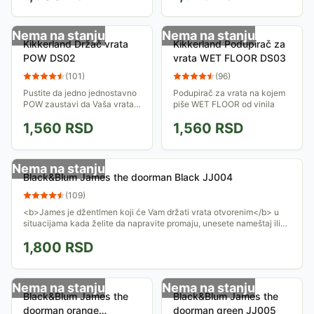
Nema na stanju
Nema na stanju
Kikkerland Držač vrata
Kikkerland Podupirač za
POW DS02
vrata WET FLOOR DS03
(
101
)
(
96
)
Pustite da jedno jednostavno
Podupirač za vrata na kojem
POW zaustavi da Vaša vrata
piše WET FLOOR od vinila
lupaju. Gumeni držač koji
1,560
RSD
1,560
RSD
sprečava neželjeno otvaranje
ili zatvaranje vrata pri promaji.
Nema na stanju
Black&Blum James the doorman Black JJ004
(
109
)
<b>James je džentlmen koji će Vam držati vrata otvorenim</b> u
situacijama kada želite da napravite promaju, unesete nameštaj ili
očekujete goste...
1,800
RSD
Nema na stanju
Nema na stanju
Black&Blum James the
Black&Blum James the
doorman orange
doorman green JJ005