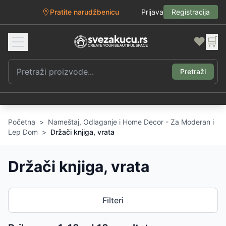
Pratite narudžbenicu
Prijava
Registracija
❤️
🛒
Pretraži
Početna
>
Nameštaj, Odlaganje i Home Decor - Za Moderan i
Lep Dom
>
Držači knjiga, vrata
Držači knjiga, vrata
Filteri