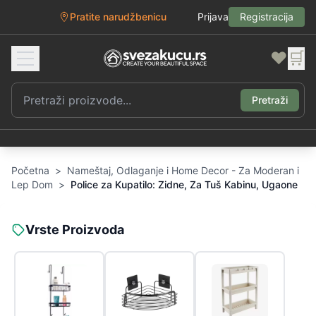
Pratite narudžbenicu
Prijava
Registracija
❤️
🛒
Pretraži
Početna
>
Nameštaj, Odlaganje i Home Decor - Za Moderan i
Lep Dom
>
Police za Kupatilo: Zidne, Za Tuš Kabinu, Ugaone
Vrste Proizvoda