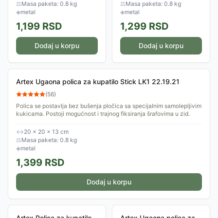
i trajnog fiksiranja šrafovima u
i trajnog fiksiranja šrafovima u
⚖
Masa paketa: 0.8 kg
⚖
Masa paketa: 0.8 kg
zid.
zid.
◈
metal
◈
metal
1,199
RSD
1,299
RSD
Dodaj u korpu
Dodaj u korpu
Artex Ugaona polica za kupatilo Stick LK1 22.19.21
(
56
)
Polica se postavlja bez bušenja pločica sa specijalnim samolepljivim
kukicama. Postoji mogućnost i trajnog fiksiranja šrafovima u zid.
↔
20 × 20 × 13 cm
⚖
Masa paketa: 0.8 kg
◈
metal
1,399
RSD
Dodaj u korpu
Artex Polica za kupatilo
Artex Ugaona polica za