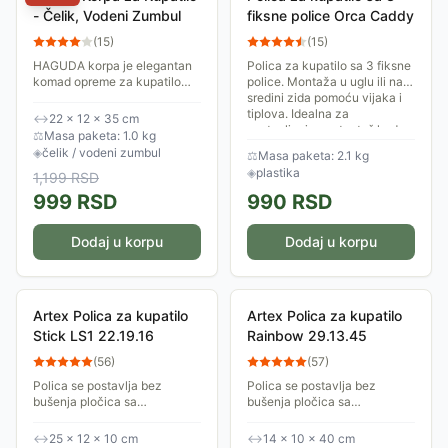
- Čelik, Vodeni Zumbul
fiksne police Orca Caddy
(
15
)
(
15
)
HAGUDA korpa je elegantan
Polica za kupatilo sa 3 fiksne
komad opreme za kupatilo
police. Montaža u uglu ili na
koji kombinuje funkcionalnost
sredini zida pomoću vijaka i
i prirodan izgled. Izrađena je
tiplova. Idealna za
↔
22 × 12 × 35 cm
od čelika i vodenog zumbula,
postavljanje unutar tuš kade
⚖
Masa paketa: 1.0 kg
što joj...
ili tuš...
◈
čelik / vodeni zumbul
⚖
Masa paketa: 2.1 kg
◈
plastika
1,199
RSD
999
RSD
990
RSD
Dodaj u korpu
Dodaj u korpu
Artex Polica za kupatilo
Artex Polica za kupatilo
Stick LS1 22.19.16
Rainbow 29.13.45
(
56
)
(
57
)
Polica se postavlja bez
Polica se postavlja bez
bušenja pločica sa
bušenja pločica sa
specijalnim samolepljivim
specijalnim samolepljivim
kukicama. Postoji mogućnost
kukicama. Postoji mogućnost
↔
25 × 12 × 10 cm
↔
14 × 10 × 40 cm