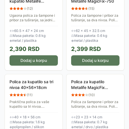
kupatilo Metalife
Metalife MagicFix-750
MagicFix-746
(
12
)
(
15
)
Ugaona polica za šampone i
Polica za šampone i pribor za
pribor za tuširanje, sa jednim
tuširanje, sa dva nivoa. Polica
nivoom. Polica se postavlja
se postavlja bez bušenja
bez bušenja pločica sa
pločica sa specijalnim
↔
60.5 × 47 × 24 cm
↔
62 × 45 × 32.5 cm
specijalnim samolepljivim
samolepljivim kukicama.
⚖
Masa paketa: 0.6 kg
⚖
Masa paketa: 0.6 kg
kukicama.
◈
metal / plastika
◈
metal / plastika
2,390
RSD
2,399
RSD
Dodaj u korpu
Dodaj u korpu
Polica za kupatilo sa tri
Polica za kupatilo
nivoa 40x56x18cm
Metalife MagicFix
Elegance R
(
11
)
(
10
)
Praktična polica za vaše
Polica za šampone i pribor za
kupatilo sa tri nivoa.
tuširanje, sa dva nivoa. Polica
Dimenzije montirane police su
se postavlja bez bušenja
40 x 56 x 18cm. Lagana je pa
pločica sa specijalnim
↔
40 × 18 × 56 cm
↔
23 × 23 × 14 cm
se može lako premeštati po
samolepljivim kukicama.
⚖
Masa paketa: 1.6 kg
⚖
Masa paketa: 0.7 kg
potrebi....
◈
polipropilen / silikon
◈
metal / drvo / plastika