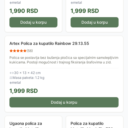
industrial...
zid.
◈
metal
◈
metal
1,990
RSD
1,999
RSD
Dodaj u korpu
Dodaj u korpu
Artex Polica za kupatilo Rainbow 29.13.55
(
56
)
Polica se postavlja bez bušenja pločica sa specijalnim samolepljivim
kukicama. Postoji mogućnost i trajnog fiksiranja šrafovima u zid.
↔
30 × 13 × 42 cm
⚖
Masa paketa: 1.2 kg
◈
metal
1,999
RSD
Dodaj u korpu
Ugaona polica za
Polica za kupatilo