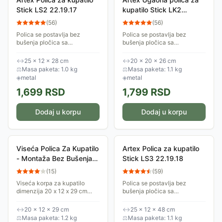
Stick LS2 22.19.17
kupatilo Stick LK2
22.19.22
(
56
)
(
56
)
Polica se postavlja bez
Polica se postavlja bez
bušenja pločica sa
bušenja pločica sa
specijalnim samolepljivim
specijalnim samolepljivim
kukicama. Postoji mogućnost
kukicama. Postoji mogućnost
↔
25 × 12 × 28 cm
↔
20 × 20 × 26 cm
i trajnog fiksiranja šrafovima u
i trajnog fiksiranja šrafovima u
⚖
Masa paketa: 1.0 kg
⚖
Masa paketa: 1.1 kg
zid.
zid.
◈
metal
◈
metal
1,699
RSD
1,799
RSD
Dodaj u korpu
Dodaj u korpu
Viseća Polica Za Kupatilo
Artex Polica za kupatilo
- Montaža Bez Bušenja
Stick LS3 22.19.18
Metaltex Italija
(
15
)
(
59
)
Viseća korpa za kupatilo
Polica se postavlja bez
dimenzija 20 x 12 x 29 cm
bušenja pločica sa
Origin Lava Metaltex.
specijalnim samolepljivim
Proizvedena je u Italiji. Ovo je
kukicama. Postoji mogućnost
↔
20 × 12 × 29 cm
↔
25 × 12 × 48 cm
komad minimalističkog stila i
i trajnog fiksiranja šrafovima u
⚖
Masa paketa: 1.2 kg
⚖
Masa paketa: 1.1 kg