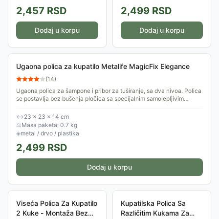
2,457
RSD
2,499
RSD
Dodaj u korpu
Dodaj u korpu
Ugaona polica za kupatilo Metalife MagicFix Elegance
(
14
)
Ugaona polica za šampone i pribor za tuširanje, sa dva nivoa. Polica
se postavlja bez bušenja pločica sa specijalnim samolepljivim
kukicama.
↔
23 × 23 × 14 cm
⚖
Masa paketa: 0.7 kg
◈
metal / drvo / plastika
2,499
RSD
Dodaj u korpu
Viseća Polica Za Kupatilo
Kupatilska Polica Sa
2 Kuke - Montaža Bez
Različitim Kukama Za