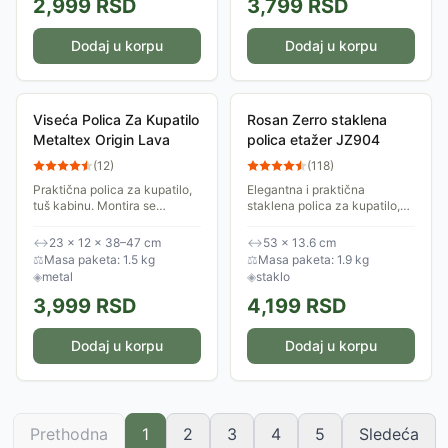
2,999
RSD
3,799
RSD
Dodaj u korpu
Dodaj u korpu
Viseća Polica Za Kupatilo
Rosan Zerro staklena
Metaltex Origin Lava
polica etažer JZ904
(
12
)
(
118
)
Praktična polica za kupatilo,
Elegantna i praktična
tuš kabinu. Montira se
staklena polica za kupatilo,
kačenjem kuke na slavinu,
sastavni element savremeno
nosač tuša, paravan tuš
dizajnirane ZERRO serije
↔
23 × 12 × 38–47 cm
↔
53 × 13.6 cm
kabine ili na neko mesto koje
Rosan proizvoda. Upotpuniće
⚖
Masa paketa: 1.5 kg
⚖
Masa paketa: 1.9 kg
vama odgovara....
jedinstveni izgled...
◈
metal
◈
staklo
3,999
RSD
4,199
RSD
Dodaj u korpu
Dodaj u korpu
Prethodna
1
2
3
4
5
Sledeća