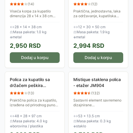
Bušenja Metaltex Italija
Kačenje
(
14
)
(
12
)
Viseća korpa za kupatilo
Praktična, jednostavna, laka
dimenzija 28 x 14 x 38 cm
za održavanje, kupatilska
Origin Lava Metaltex.
polica koja se montira
Proizvedena je u Italiji. Ovo je
kačenjem na slavinu, paravan
↔
28 × 14 × 38 cm
↔
12 × 30 × 50 cm
komad minimalističkog stila i
tuš kabine, nosač tuša ili neko
⚖
Masa paketa: 1.0 kg
⚖
Masa paketa: 1.9 kg
industrijske...
drugo,...
◈
metal
◈
metal
2,950
RSD
2,994
RSD
Dodaj u korpu
Dodaj u korpu
Polica za kupatilo sa
Mistique staklena polica
držačem peškira
- etažer JM904
Seowood BT-4802
(
13
)
(
132
)
Praktična polica za kupatilo,
Sastavni element savremeno
izrađena od prirodnog punog
dizajnirane
drveta. Omogućava
<b>MISTIQUE</b> serije
postavljanje peškira blizu
Rosan proizvoda koji će
↔
48 × 28 × 97 cm
↔
53 × 13.5 cm
kade ili tuš kabine ili sušenje
upotpuniti jedinstveni izgled i
⚖
Masa paketa: 4.0 kg
⚖
Masa paketa: 0.3 kg
peškira nakon...
estetski utisak koji daje
◈
borovina / plastika
◈
staklo
Vaše...