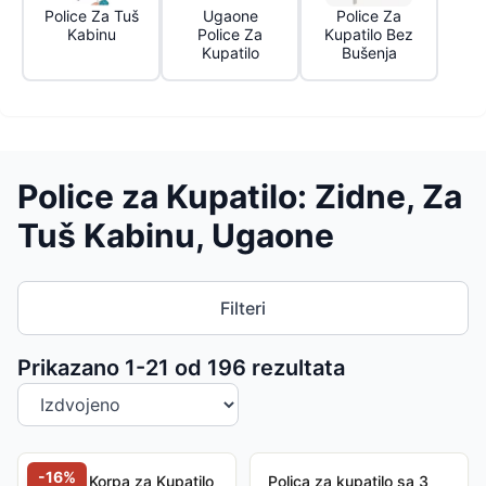
Police Za Tuš
Ugaone
Police Za
Kabinu
Police Za
Kupatilo Bez
Kupatilo
Bušenja
Police za Kupatilo: Zidne, Za
Tuš Kabinu, Ugaone
Filteri
Sortiranje proizvoda
Prikazano 1-
21
od
196
rezultata
-
16
%
Viseća Korpa za Kupatilo
Polica za kupatilo sa 3