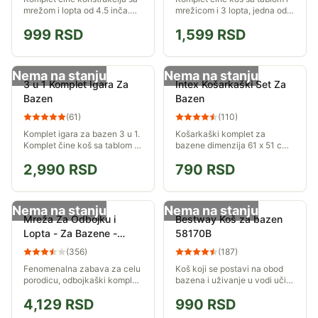
mrežom i lopta od 4.5 inča.
mrežicom i 3 lopta, jedna od 4
Dimenzije: 100 x 53 x 43 cm...
inča i dve od 3.5 inča.
999
RSD
1,599
RSD
Dimenzije: 25 x 59 x 43 cm...
Nema na stanju
Nema na stanju
3 u 1 Komplet Igara Za
Intex Košarkaški Set Za
Bazen
Bazen
(
61
)
(
110
)
Komplet igara za bazen 3 u 1.
Košarkaški komplet za
Komplet čine koš sa tablom i
bazene dimenzija 61 x 51 cm
lopta, obruči za nabacivanje,
sa loptom prečnika 30 cm.
2,990
RSD
790
RSD
delfini za prskenje i pumpa za
naduvavanje lopte. Igre su...
Nema na stanju
Nema na stanju
Mreža Za Odbojku i
Bestway Koš za bazen
Lopta - Za Bazene -
58170B
BestWay 58178
(
356
)
(
187
)
Fenomenalna zabava za celu
Koš koji se postavi na obod
porodicu, odbojkaški komplet
bazena i uživanje u vodi učini
koji čine mreža sa dodacima
još većim.
4,129
RSD
990
RSD
za postavljanje i lopta 41 cm.
Komplet je dizajniran za