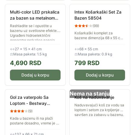
Multi-color LED prskalica
Intex Košarkaški Set Za
za bazen sa metalnom
Bazen 58504
konstrukcijom Intex
Rashladite se i opustite u
(
99
)
28089
bazenu uz svetlosne efekte.
Košarkaški komplet za
Ugrađeni hidroelektrični
bazene dimenzija 68 x 55 cm
generator prskalice napaja
sa loptom. Fenomenalna
LED osvetljenje u četiri boje
zabava za najmlađe u kojoj
↔
27 × 15 × 41 cm
↔
68 × 55 cm
(bela,...
će učestvovati i oni stariji...
⚖
Masa paketa: 1.5 kg
⚖
Masa paketa: 0.9 kg
4,690
RSD
799
RSD
Dodaj u korpu
Dodaj u korpu
Nema na stanju
Gol za vaterpolo Sa
Koš na naduvavanje
Loptom - Bestway
Naduvavajući koš za vodu sa
52123
loptom i setom za krpljenje —
(
9
)
savršen za zabavu u bazenu.
Kada u bazenu ili na plaži
postane dosadno, vreme je za
gol za vaterpolo. Dimenzije
gola su 137 x 66 x 71 cm, u
↔
137 × 66 × 71 cm