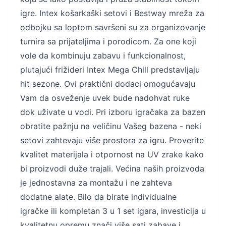
igre. Intex košarkaški setovi i Bestway mreža za
odbojku sa loptom savršeni su za organizovanje
turnira sa prijateljima i porodicom. Za one koji
vole da kombinuju zabavu i funkcionalnost,
plutajući frižideri Intex Mega Chill predstavljaju
hit sezone. Ovi praktični dodaci omogućavaju
Vam da osveženje uvek bude nadohvat ruke
dok uživate u vodi. Pri izboru igračaka za bazen
obratite pažnju na veličinu Vašeg bazena - neki
setovi zahtevaju više prostora za igru. Proverite
kvalitet materijala i otpornost na UV zrake kako
bi proizvodi duže trajali. Većina naših proizvoda
je jednostavna za montažu i ne zahteva
dodatne alate. Bilo da birate individualne
igračke ili kompletan 3 u 1 set igara, investicija u
kvalitetnu opremu znači više sati zabave i