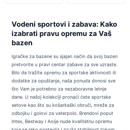
ovalne i...
Vodeni sportovi i zabava: Kako
izabrati pravu opremu za Vaš
bazen
Igračke za bazene su sjajan način da svoj bazen
pretvorite u pravi centar zabave za sve uzraste.
Bilo da tražite opremu za sportske aktivnosti ili
dodatke za opuštanje, naša ponuda donosi sve
što Vam je potrebno za nezaboravne letnje
dane. U našoj kolekciji pronaći ćete sportske
setove kao što su košarkaški obruči, mreže za
odbojku i golovi za vaterpolo. Brendovi poput
Intex, Bestway i Aoije nude kvalitetnu opremu
koja se lako postavlja i pruža stabilnost tokom