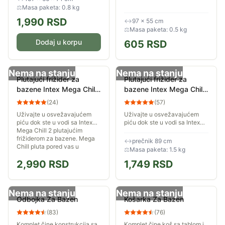
paketu dobijate i loptu...
⚖
Masa paketa: 0.8 kg
1,990
RSD
↔
97 × 55 cm
⚖
Masa paketa: 0.5 kg
Dodaj u korpu
605
RSD
Nema na stanju
Nema na stanju
Plutajući frižider za
Plutajući frižider za
bazene Intex Mega Chill
bazene Intex Mega Chill
2 58821
56822
(
24
)
(
57
)
Uživajte u osvežavajućem
Uživajte u osvežavajućem
piću dok ste u vodi sa Intex
piću dok ste u vodi sa Intex
Mega Chill 2 plutajućim
Mega Chill plutajućim
frižiderom za bazene. Mega
frižiderom za bazene. Mega
↔
prečnik 89 cm
Chill pluta pored vas u
Chill pluta pored vas u
⚖
Masa paketa: 1.5 kg
bazenu po sunčanom...
bazenu po sunčanom...
2,990
RSD
1,749
RSD
Nema na stanju
Nema na stanju
Odbojka Za Bazen
Košarka Za Bazen
(
83
)
(
76
)
Komplet čine konstrukcija sa
Komplet čine koš sa tablom i