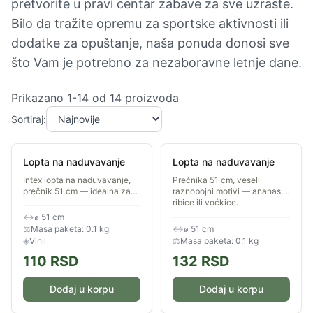
pretvorite u pravi centar zabave za sve uzraste.
Bilo da tražite opremu za sportske aktivnosti ili
dodatke za opuštanje, naša ponuda donosi sve
što Vam je potrebno za nezaboravne letnje dane.
Prikazano
1
-
14
od
14
proizvoda
Sortiraj:
Lopta na naduvavanje
Lopta na naduvavanje
Intex lopta na naduvavanje,
Prečnika 51 cm, veseli
prečnik 51 cm — idealna za
raznobojni motivi — ananas,
igru na plaži ili u dvorištu.
ribice ili voćkice.
↔
⌀ 51 cm
⚖
Masa paketa: 0.1 kg
↔
⌀ 51 cm
◈
Vinil
⚖
Masa paketa: 0.1 kg
110
RSD
132
RSD
Dodaj u korpu
Dodaj u korpu