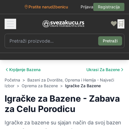
Pratite narudžbenicu
Prijava
Registracija
❤️
🛒
Pretraži
Krpljenje Bazena
Ukrasi Za Bazene
Početna
>
Bazeni za Dvorište, Oprema i Hemija - Najveći
Izbor
>
Oprema za Bazene
>
Igračke Za Bazene
Igračke za Bazene - Zabava
za Celu Porodicu
Igračke za bazene su sjajan način da svoj bazen