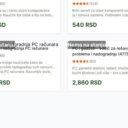
93
)
(
105
)
a su i čemu služe kompjuterske
Bitni saveti za izbor komponenti s
 Naučite šta treba a šta ne treba
ja i njihova namena. Prethodno izd
ojim računarom...
rasprodato u rekordnom roku. Kada
SD
540
RSD
kompjuter - neka to...
stanju
Nema na stanju
i nadgradnja PC računara
PC i gadžeti - Vodič za rešav
problema i nadogradnju (477)
86
)
(
83
)
 knjige naučićete kako da
 izvršite nadogradnju svih osnovnih
PC, pametni telefoni, tableti, mrež
a PC računara. Razumljiv jezik,
kućni bioskop i još više – sve u jedn
cije i...
dizajniranoj tako da brzo pruži reš
RSD
2,860
RSD
probleme sa...