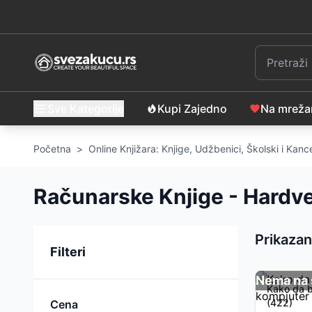
Sve Kategorije
Kupi Zajedno
Na mrež
Početna
>
Online Knjižara: Knjige, Udžbenici, Školski i Kance
Računarske Knjige - Hardv
Prikazan
Sortiranje
Filteri
Nema na 
Kako da bo
(422)
Cena