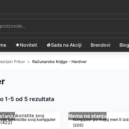
ama
Noviteti
Sada na Akciji
Brendovi
Blo
larijski Pribor
>
Računarske Knjige - Hardver
er
o 1-
5
od
5
rezultata
 proizvoda
stanju
Nema na stanju
lje iskoristite svoj kompjuter
Kompjuter po mojoj meri II izd
(205)