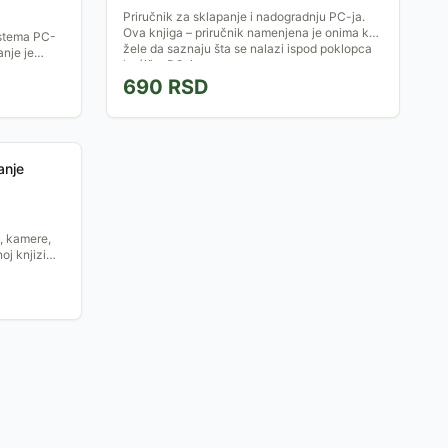
Priručnik za sklapanje i nadogradnju PC-ja.
Ova knjiga – priručnik namenjena je onima koji
istema PC-
žele da saznaju šta se nalazi ispod poklopca
anje je
kućišta PC-ja...
 kupujete
690
RSD
anje
e, kamere,
oj knjizi
enja za