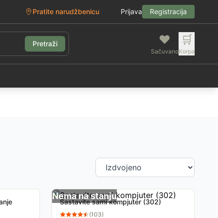
Pratite narudžbenicu
Prijava
Registracija
❤️
🛒
Pretraži
Sačuvano
Korpa
g
Nema na stanju
anje
Sastavite sami kompjuter (302)
(
103
)