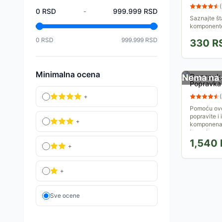
(
0
RSD
-
999.999
RSD
Saznajte št
komponente.
raditi sa sv
0
RSD
999.999
RSD
330
R
Minimalna ocena
Nema na 
Popravka 
+
(
Pomoću ove
popravite i
+
komponenat
jasne instruk
1,540
+
+
Sve ocene