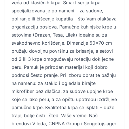
veća od klasičnih krpa. Smart serija krpa
specijalizovana je po nameni – za sudove,
poliranje ili čišćenje kupatila – što Vam olakšava
organizaciju poslova. Pamučne kuhinjske krpe u
setovima (Drazen, Tesa, Lilek) idealne su za
svakodnevno korišćenje. Dimenzije 50x70 cm
pružaju dovoljnu površinu za brisanje, a setovi
od 2 ili 3 krpe omogućavaju rotaciju dok jedne
peru. Pamuk je prirodan materijal koji dobro
podnosi često pranje. Pri izboru obratite pažnju
na namenu: za staklo i ogledala birajte
mikrofiber bez dlačica, za sudove upojne krpe
koje se lako peru, a za opštu upotrebu izdržljive
pamučne krpe. Kvalitetna krpa se isplati – duže
traje, bolje čisti i štedi Vaše vreme. Naši
brendovi Vileda, CNPNA Group i Sengetojslager