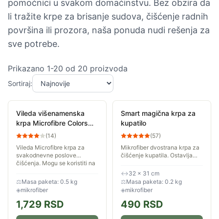
pomoćnici u svakom domaćinstvu. Bez obzira da
li tražite krpe za brisanje sudova, čišćenje radnih
površina ili prozora, naša ponuda nudi rešenja za
sve potrebe.
Prikazano
1
-
20
od
20
proizvoda
Sortiraj:
Vileda višenamenska
Smart magična krpa za
krpa Microfibre Colors
kupatilo
8/1
(
14
)
(
57
)
Vileda Microfibre krpa za
Mikrofiber dvostrana krpa za
svakodnevne poslove
čišćenje kupatila. Ostavlja
čišćenja. Mogu se koristiti na
površine blistavim i čistim. Za
različitim površinama, bilo da
poliranje i čišćenje
↔
32 × 31 cm
se radi o laminatu, prozorima
⚖
Masa paketa: 0.5 kg
⚖
Masa paketa: 0.2 kg
ili...
◈
mikrofiber
◈
mikrofiber
1,729
RSD
490
RSD