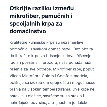
Otkrijte razliku između
mikrofiber, pamučnih i
specijalnih krpa za
domaćinstvo
Kvalitetne kuhinjske krpe su nezamenljivi
pomoćnici u svakom domaćinstvu. Bez obzira
da li tražite krpe za brisanje sudova, čišćenje
radnih površina ili prozora, naša ponuda nudi
rešenja za sve potrebe. Mikrofiber krpe, poput
Vileda Microfibre Colors i Comfort modela,
odlikuju se izuzetnom upojnošću i mogućnošću
pranja na visokim temperaturama. Ove krpe ne
ostavljaju dlačice, savršene su za staklo i
nehrđajuće površine, a trajnost im je daleko