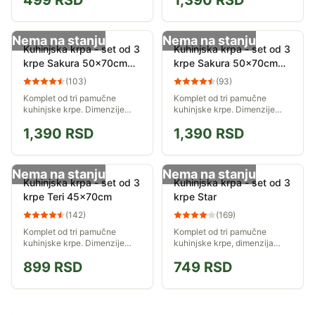
499
RSD
1,390
RSD
Nema na stanju
Nema na stanju
Kuhinjska krpa - set od 3
Kuhinjska krpa - set od 3
krpe Sakura 50x70cm
krpe Sakura 50x70cm
crvena
ljubičasta
(
103
)
(
93
)
Komplet od tri pamučne
Komplet od tri pamučne
kuhinjske krpe. Dimenzije
kuhinjske krpe. Dimenzije
svake krpe iz kompleta su
svake krpe iz kompleta su
1,390
RSD
1,390
RSD
50x70cm.
50x70cm.
Nema na stanju
Nema na stanju
Kuhinjska krpa - set od 3
Kuhinjska krpa - set od 3
krpe Teri 45x70cm
krpe Star
(
142
)
(
169
)
Komplet od tri pamučne
Komplet od tri pamučne
kuhinjske krpe. Dimenzije
kuhinjske krpe, dimenzija
svake krpe iz kompleta su
50x70cm.
899
RSD
749
RSD
45x70cm.