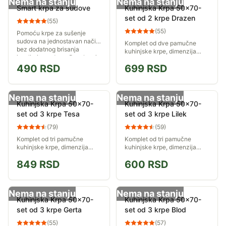
Nema na stanju
Nema na stanju
Smart krpa za sudove
Kuhinjska Krpa 50x70-
set od 2 krpe Drazen
(
55
)
(
55
)
Pomoću krpe za sušenje
sudova na jednostavan način
Komplet od dve pamučne
bez dodatnog brisanja
kuhinjske krpe, dimenzija
ispolirajte sudove. Posebno je
50x70cm.
efikasna za čaše i ostale
490
RSD
699
RSD
predmete od stakla
Nema na stanju
Nema na stanju
Kuhinjska Krpa 50x70-
Kuhinjska Krpa 50x70-
set od 3 krpe Tesa
set od 3 krpe Lilek
(
79
)
(
59
)
Komplet od tri pamučne
Komplet od tri pamučne
kuhinjske krpe, dimenzija
kuhinjske krpe, dimenzija
50x70cm.
50x70cm.
849
RSD
600
RSD
Nema na stanju
Nema na stanju
Kuhinjska Krpa 50x70-
Kuhinjska Krpa 50x70-
set od 3 krpe Gerta
set od 3 krpe Blod
(
55
)
(
57
)