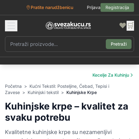
Pratite narudžbenicu
Prijava
Registracija
❤️
🛒
Pretraži
Kecelje Za Kuhinju
Početna
>
Kućni Tekstil: Posteljine, Ćebad, Tepisi i
Zavese
>
Kuhinjski tekstil
>
Kuhinjske Krpe
Kuhinjske krpe – kvalitet za
svaku potrebu
Kvalitetne kuhinjske krpe su nezamenljivi