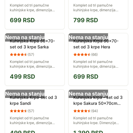
Komplet od tri pamučne
Komplet od tri pamučne
kuhinjske krpe, dimenzija
kuhinjske krpe, dimenzija
50x70cm.
50x70cm.
699
RSD
799
RSD
Nema na stanju
Nema na stanju
Kuhinjska Krpa 50x70-
Kuhinjska Krpa 50x70-
set od 3 krpe Sarka
set od 3 krpe Hera
(
57
)
(
66
)
Komplet od tri pamučne
Komplet od tri pamučne
kuhinjske krpe, dimenzija
kuhinjske krpe, dimenzija
50x70cm.
50x70cm.
499
RSD
699
RSD
Nema na stanju
Nema na stanju
Kuhinjska Krpa-set od 3
Kuhinjska krpa - set od 3
krpe Sandi
krpe Sakura 50x70cm
zelena
(
57
)
(
94
)
Komplet od tri pamučne
Komplet od tri pamučne
kuhinjske krpe, dimenzija
kuhinjske krpe. Dimenzije
45x70cm.
svake krpe iz kompleta su
50x70cm.