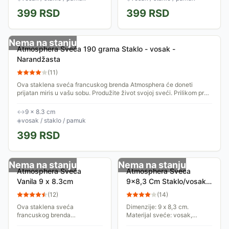
prve upotrebe...
399
RSD
399
RSD
Nema na stanju
Atmosphera Sveća 190 grama Staklo - vosak -
Narandžasta
(
11
)
Ova staklena sveća francuskog brenda Atmosphera će doneti
prijatan miris u vašu sobu. Produžite život svojoj sveći. Prilikom prve
upotrebe...
↔
9 × 8.3 cm
◈
vosak / staklo / pamuk
399
RSD
Nema na stanju
Nema na stanju
Atmosphera Sveća
Atmosphera Sveca
Vanila 9 x 8.3cm
9x8,3 Cm Staklo/vosak
Svetlo Roza
(
12
)
(
14
)
Ova staklena sveća
Dimenzije: 9 x 8,3 cm.
francuskog brenda
Materijal sveće: vosak,
Atmosphera će doneti prijatan
materijal čaše: staklo,