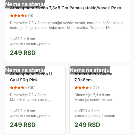
Nema na stanju
Atmosphera Sveca 7,3x8 Cm Pamuk/staklo/vosak Roza
(
10
)
Dimenzije: 7,3 x 8 cm. Materijal sveće: vosak, materijal čaše: staklo,
materijal fitilja: pamuk. Boja: roze. Miris: malina. Trajanje: 15h.
Kolekcija:...
↔
Ø7.3 × 8 cm
◈
staklo / vosak / pamuk
249
RSD
Nema na stanju
Nema na stanju
Atmosphera Sveca U
Atmosphera Sveca
Casi 90g Pink
7,3x8cm
Vosak/staklo/pamuk Siva
(
15
)
(
12
)
Dimenzije: 7,3 x 8 cm.
Dimenzije: 7,3 x 8 cm.
Materijal sveće: vosak,
Materijal sveće: vosak,
materijal čaše: staklo,
materijal čaše: staklo,
materijal fitilja: pamuk. Boja:
materijal fitilja: pamuk. Boja:
↔
Ø7.3 × 8 cm
↔
Ø7.3 × 8 cm
roze. Miris: ruža. Trajanje:
bež. Miris: vanila. Trajanje:
◈
staklo / vosak / pamuk
◈
staklo / vosak / pamuk
15h. Kolekcija:...
15h. Kolekcija:...
249
RSD
249
RSD