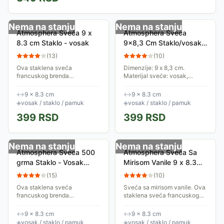
Nema na stanju
Nema na stanju
Atmosphera Sveća 9 x
Atmosphera Sveca
8.3 cm Staklo - vosak
9x8,3 Cm Staklo/vosak
Plava
(
13
)
(
10
)
Ova staklena sveća
Dimenzije: 9 x 8,3 cm.
francuskog brenda
Materijal sveće: vosak,
Atmosphera će doneti prijatan
materijal čaše: staklo,
miris u vašu sobu. Produžite
materijal fitilja: pamuk. Boja:
↔
9 × 8.3 cm
↔
9 × 8.3 cm
život svojoj sveći. Prilikom
plava. Miris: kokos. Trajanje:
◈
vosak / staklo / pamuk
◈
vosak / staklo / pamuk
prve upotrebe...
35h. Kolekcija:...
399
RSD
399
RSD
Nema na stanju
Nema na stanju
Atmosphera Sveca 500
Atmosphera Sveća Sa
grma Staklo - Vosak
Mirisom Vanile 9 x 8.3
Plava
cm
(
15
)
(
10
)
Ova staklena sveća
Sveća sa mirisom vanile. Ova
francuskog brenda
staklena sveća francuskog
Atmosphera će doneti prijatan
brenda Atmosphera će doneti
miris u vašu sobu. Produžite
prijatan miris u vašu sobu.
↔
9 × 8.3 cm
↔
9 × 8.3 cm
život svojoj sveći. Prilikom
Produžite život svojoj sveći....
◈
vosak / staklo / pamuk
◈
vosak / staklo / pamuk