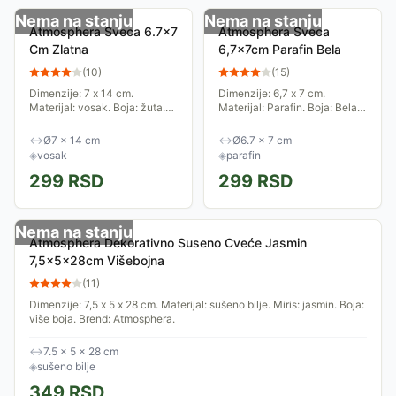
Nema na stanju
Nema na stanju
Atmosphera Sveca 6.7x7
Atmosphera Sveca
Cm Zlatna
6,7x7cm Parafin Bela
(
10
)
(
15
)
Dimenzije: 7 x 14 cm.
Dimenzije: 6,7 x 7 cm.
Materijal: vosak. Boja: žuta.
Materijal: Parafin. Boja: Bela.
Trajanje: 25h. Kolekcija: Olia.
Brend: Atmosphera.
Brend: Atmosphera.
↔
Ø7 × 14 cm
↔
Ø6.7 × 7 cm
◈
vosak
◈
parafin
299
RSD
299
RSD
Nema na stanju
Atmosphera Dekorativno Suseno Cveće Jasmin
7,5x5x28cm Višebojna
(
11
)
Dimenzije: 7,5 x 5 x 28 cm. Materijal: sušeno bilje. Miris: jasmin. Boja:
više boja. Brend: Atmosphera.
↔
7.5 × 5 × 28 cm
◈
sušeno bilje
349
RSD