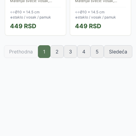
Materijal sveće: vosak,
Materijal sveće: vosak,
materijal čaše: staklo,
materijal čaše: staklo,
materijal fitilja: pamuk. Boja:
materijal fitilja: pamuk. Boja:
↔
Ø10 × 14.5 cm
↔
Ø10 × 14.5 cm
plave nijanse. Miris: cvet
crvene nijanse. Miris: crveno
◈
staklo / vosak / pamuk
◈
staklo / vosak / pamuk
tiare. Trajanje:...
voče....
449
RSD
449
RSD
Prethodna
1
2
3
4
5
Sledeća