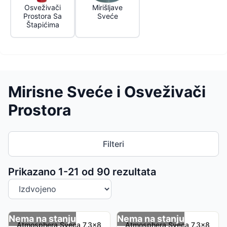
Osveživači
Mirišljave
Prostora Sa
Sveće
Štapićima
Mirisne Sveće i Osveživači
Prostora
Filteri
Sortiranje proizvoda
Prikazano 1-
21
od
90
rezultata
Nema na stanju
Nema na stanju
Atmosphera Sveca 7,3x8
Atmosphera Sveca 7,3x8