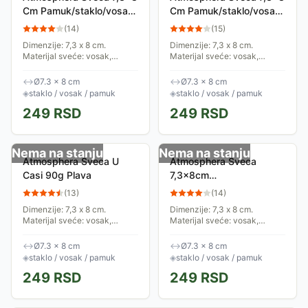
Cm Pamuk/staklo/vosak
Cm Pamuk/staklo/vosak
Slonova Kost
Plava
(
14
)
(
15
)
Dimenzije: 7,3 x 8 cm.
Dimenzije: 7,3 x 8 cm.
Materijal sveće: vosak,
Materijal sveće: vosak,
materijal čaše: staklo,
materijal čaše: staklo,
materijal fitilja: pamuk. Boja:
materijal fitilja: pamuk. Boja:
↔
Ø7.3 × 8 cm
↔
Ø7.3 × 8 cm
bela. Miris: jasmin. Trajanje:
plava. Miris: kokos. Trajanje:
◈
staklo / vosak / pamuk
◈
staklo / vosak / pamuk
15h. Kolekcija:...
15h. Kolekcija:...
249
RSD
249
RSD
Nema na stanju
Nema na stanju
Atmosphera Sveca U
Atmosphera Sveca
Casi 90g Plava
7,3x8cm
Vosak/staklo/pamuk
(
13
)
(
14
)
Crvena
Dimenzije: 7,3 x 8 cm.
Dimenzije: 7,3 x 8 cm.
Materijal sveće: vosak,
Materijal sveće: vosak,
materijal čaše: staklo,
materijal čaše: staklo,
materijal fitilja: pamuk. Boja:
materijal fitilja: pamuk. Boja:
↔
Ø7.3 × 8 cm
↔
Ø7.3 × 8 cm
plava. Miris: cvet tiare.
crvena. Miris: crveno voće.
◈
staklo / vosak / pamuk
◈
staklo / vosak / pamuk
Trajanje: 15h....
Trajanje: 15h....
249
RSD
249
RSD