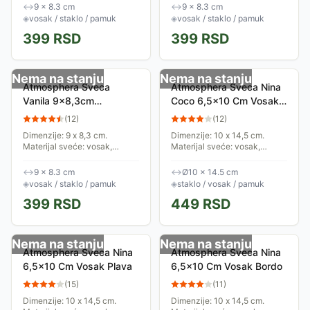
miris vanile u vašu sobu.
materijal fitilja: pamuk. Boja:
↔
9 × 8.3 cm
↔
9 × 8.3 cm
Produžite život svojoj sveći.
roze. Miris: ruža. Trajanje:
◈
vosak / staklo / pamuk
◈
vosak / staklo / pamuk
Prilikom prve upotrebe...
35h. Kolekcija:...
399
RSD
399
RSD
Nema na stanju
Nema na stanju
Atmosphera Sveca
Atmosphera Sveca Nina
Vanila 9x8,3cm
Coco 6,5x10 Cm Vosak
Vosak/staklo Bela
Plava
(
12
)
(
12
)
Dimenzije: 9 x 8,3 cm.
Dimenzije: 10 x 14,5 cm.
Materijal sveće: vosak,
Materijal sveće: vosak,
materijal čaše: staklo,
materijal čaše: staklo,
materijal fitilja: pamuk. Boja:
materijal fitilja: pamuk. Boja:
↔
9 × 8.3 cm
↔
Ø10 × 14.5 cm
bela. Miris: vanila. Trajanje:
plave nijanse. Miris: kokos.
◈
vosak / staklo / pamuk
◈
staklo / vosak / pamuk
35h. Kolekcija:...
Trajanje: 45h....
399
RSD
449
RSD
Nema na stanju
Nema na stanju
Atmosphera Sveca Nina
Atmosphera Sveca Nina
6,5x10 Cm Vosak Plava
6,5x10 Cm Vosak Bordo
(
15
)
(
11
)
Dimenzije: 10 x 14,5 cm.
Dimenzije: 10 x 14,5 cm.