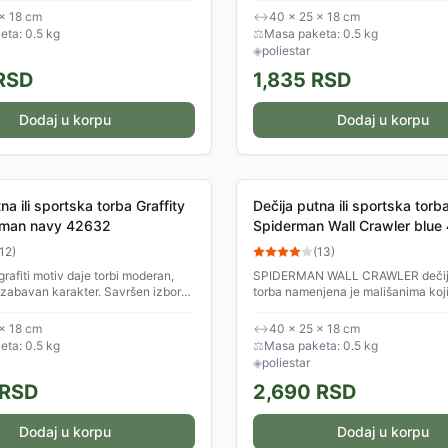
aktivnost....
× 18 cm
↔
40 × 25 × 18 cm
ta: 0.5 kg
⚖
Masa paketa: 0.5 kg
◈
poliestar
RSD
1,835
RSD
Dodaj u korpu
Dodaj u korpu
na ili sportska torba Graffity
Dečija putna ili sportska torb
rman navy 42632
Spiderman Wall Crawler blue
12
)
(
13
)
rafiti motiv daje torbi moderan,
SPIDERMAN WALL CRAWLER dečij
 zabavan karakter. Savršen izbor
torba namenjena je mališanima koji
a vole akciju, avanture i omiljene
akciju, avanturu i omiljenog Marvel
Kapacitet 18l pruža dovoljno...
× 18 cm
↔
40 × 25 × 18 cm
ta: 0.5 kg
⚖
Masa paketa: 0.5 kg
◈
poliestar
RSD
2,690
RSD
Dodaj u korpu
Dodaj u korpu