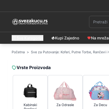
Sve Kategorije
Kupi Zajedno
Na mrež
Početna
>
Sve za Putovanje: Koferi, Putne Torbe, Rančevi 
Vrste Proizvoda
Kabinski
Za Odrasle
Za Decu
Rančevi