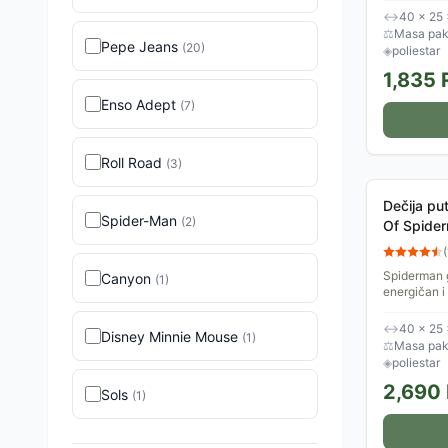
aktivnost....
↔
40 × 25 
⚖
Masa pake
Pepe Jeans
(
20
)
◈
poliestar
1,835
Enso Adept
(
7
)
Roll Road
(
3
)
Dečija put
Spider-Man
(
2
)
Of Spide
(
Spiderman g
Canyon
(
1
)
energičan i
za decu koj
Marvel...
↔
40 × 25 
Disney Minnie Mouse
(
1
)
⚖
Masa pake
◈
poliestar
2,690
Sols
(
1
)