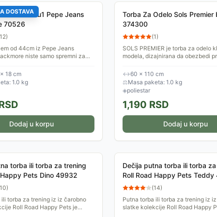
A DOSTAVA
utna torba 2u1 Pepe Jeans
Torba Za Odelo Sols Premier 
e 70526
374300
12
)
(
1
)
cem od 44cm iz Pepe Jeans
SOLS PREMIER je torba za odelo k
lackmore niste samo spremni za
modela, dizajnirana da obezbedi p
eć i za kraći put jer je prednji deo
čuvanje i nošenje odela. Izrađena 
akovanju...
izdržljivog poliestera,...
 × 18 cm
↔
60 × 110 cm
ta: 1.0 kg
⚖
Masa paketa: 1.0 kg
◈
poliestar
RSD
1,190
RSD
Dodaj u korpu
Dodaj u korpu
na torba ili torba za trening
Dečija putna torba ili torba za
d Happy Pets Dino 49932
Roll Road Happy Pets Teddy
10
)
(
14
)
ili torba za trening iz iz čarobno
Putna torba ili torba za trening iz 
kcije Roll Road Happy Pets je
slatke kolekcije Roll Road Happy P
tnik za put, trening ili neku drugu
idealan saputnik za put, trening ili