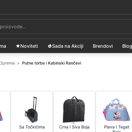
ama
Noviteti
Sada na Akciji
Brendovi
Blo
i Oprema
>
Putne torbe i Kabinski Rančevi
Sa Točkićima
Crna I Siva Boja
Plava I Teget
Boja