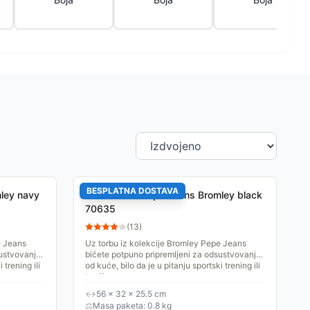
BESPLATNA DOSTAVA
ley navy
Putna torba Pepe Jeans Bromley black
70635
(
13
)
e Jeans
Uz torbu iz kolekcije Bromley Pepe Jeans
sustvovanje
bićete potpuno pripremljeni za odsustvovanje
 trening ili
od kuće, bilo da je u pitanju sportski trening ili
kraći put, a...
↔
56 × 32 × 25.5 cm
⚖
Masa paketa: 0.8 kg