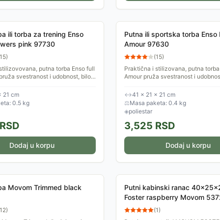
a ili torba za trening Enso
Putna ili sportska torba Enso
lowers pink 97730
Amour 97630
15
)
(
15
)
stilizovovana, putna torba Enso full
Praktična i stilizovana, putna torb
pruža svestranost i udobnost, bilo
Amour pruža svestranost i udobnost,
iš za putovanja ili nošenje
koristiš za putovanja ili nošenje sp
opreme....
× 21 cm
↔
41 × 21 × 21 cm
ta: 0.5 kg
⚖
Masa paketa: 0.4 kg
◈
poliestar
RSD
3,525
RSD
Dodaj u korpu
Dodaj u korpu
rba Movom Trimmed black
Putni kabinski ranac 40x25
Foster raspberry Movom 537
12
)
(
1
)