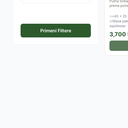
Putna torb
prema potr
Dimenzije s
low-cost av
↔
40 × 25
⚖
Masa pake
◈
poliestar
Primeni Filtere
3,700