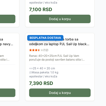
◈
poliestar / eko koža
7,100
RSD
Dodaj u korpu
BESPLATNA DOSTAVA
sa
Kabinski ranac - putna torba sa
Up navy
odeljkom za laptop PJL Sail Up black
71724
(
12
)
Vam
Ranac 40x20x25cm PJL Sail Up Vam
tila i
poručuje da postoji savršen balans stila i
tisnete na
funkcionalnosti i da se bezbrižno otisnete na
put, jer će se u njemu naći...
↔
25 × 40 × 20 cm
⚖
Masa paketa: 1.0 kg
◈
poliestar / eko koža
7,390
RSD
Dodaj u korpu