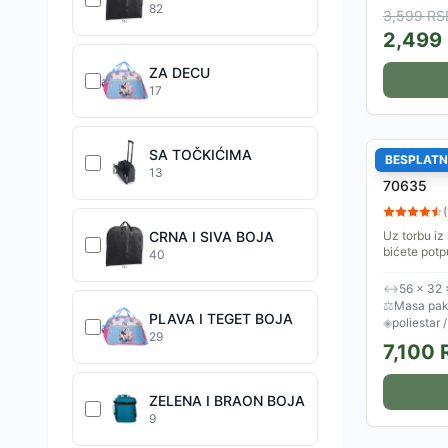
82
3,599
RS
2,499
ZA DECU
17
SA TOČKIĆIMA
BESPLATN
Putna tor
13
70635
(
CRNA I SIVA BOJA
Uz torbu iz
bićete potp
40
od kuće, bil
kraći put, a.
↔
56 × 32 
⚖
Masa pake
PLAVA I TEGET BOJA
◈
poliestar 
29
7,100
ZELENA I BRAON BOJA
9