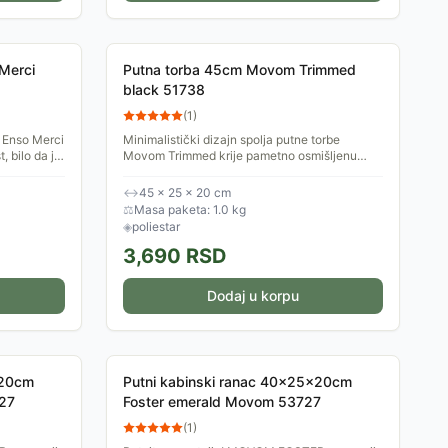
 Merci
Putna torba 45cm Movom Trimmed
black 51738
(
1
)
a Enso Merci
Minimalistički dizajn spolja putne torbe
 bilo da je
Movom Trimmed krije pametno osmišljenu
ortske
unutrašnjost koja olakšava svaku pripremu,
bilo da idete na put,...
↔
45 × 25 × 20 cm
⚖
Masa paketa: 1.0 kg
◈
poliestar
3,690
RSD
Dodaj u korpu
x20cm
Putni kabinski ranac 40x25x20cm
27
Foster emerald Movom 53727
(
1
)