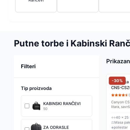
Putne torbe i Kabinski Ran
Prikazan
Sortiranje
Filteri
-
30
%
Kabinska 
CNS-CS
Tip proizvoda
(
Canyon CSZ
KABINSKI RANČEVI
litara, savr
50
pravila mas
Dolazi u...
↔
40 × 25
⚖
Masa pake
ZA ODRASLE
◈
poliestar