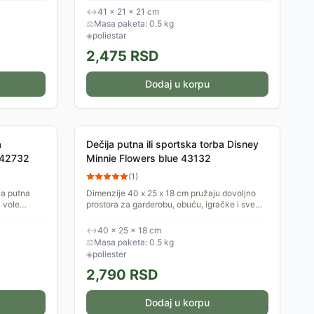
putovanja, izlete...
↔
41 × 21 × 21 cm
⚖
Masa paketa: 0.5 kg
◈
poliestar
2,475
RSD
Dodaj u korpu
a
Dečija putna ili sportska torba Disney
 42732
Minnie Flowers blue 43132
(
1
)
a putna
Dimenzije 40 x 25 x 18 cm pružaju dovoljno
 vole
prostora za garderobu, obuću, igračke i sve
 junaka.
neophodne stvari za putovanja, sportske
aktivnosti, izlete ili...
↔
40 × 25 × 18 cm
⚖
Masa paketa: 0.5 kg
◈
poliester
2,790
RSD
Dodaj u korpu