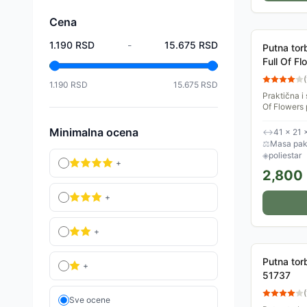
Cena
1.190
RSD
-
15.675
RSD
Putna torb
Full Of F
(
1.190
RSD
15.675
RSD
Praktična i 
Of Flowers 
da je korist
sportske...
Minimalna ocena
↔
41 × 21 
⚖
Masa pake
◈
poliestar
+
2,800
+
+
Putna to
+
51737
(
Sve ocene