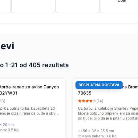
čevi
o 1-
21
od
405
rezultata
 proizvoda
BESPLATNA DOSTAVA
torba-ranac za avion Canyon
Putna torba Pepe Jeans Brom
Z02YW01
70635
13
)
(
14
)
-02 putna torba, kapaciteta 20
Uz torbu iz kolekcije Bromley Pep
šeno je dizajnirana da bude u okviru
bićete potpuno pripremljeni za od
e i veličine više aviokompanija.
od kuće, bilo da je u pitanju sportski
kraći put, a...
 × 20 cm
ta: 0.5 kg
↔
56 × 32 × 25.5 cm
⚖
Masa paketa: 0.8 kg