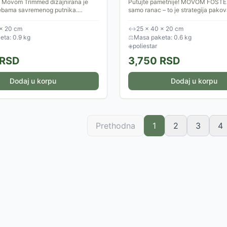
a Movom Trimmed dizajnirana je
Putujte pametnije! MOVOM FOSTER
ebama savremenog putnika.
samo ranac – to je strategija pako
u prilagođene putovanju preko
stresa, manje troškova i više slob
io kompanija, ima...
izbor za sve...
 × 20 cm
↔
25 × 40 × 20 cm
ta: 0.9 kg
⚖
Masa paketa: 0.6 kg
◈
poliestar
RSD
3,750
RSD
Dodaj u korpu
Dodaj u korpu
Prethodna
1
2
3
4