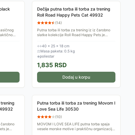
black
Dečija putna torba ili torba za trening
Roll Road Happy Pets Cat 49932
(
14
)
lasičnog
Putna torba ili torba za trening iz iz čarobno
raktično
slatke kolekcije Roll Road Happy Pets je
od
idealan saputnik za put, trening ili neku drugu
aktivnost....
↔
40 × 25 × 18 cm
⚖
Masa paketa: 0.5 kg
◈
poliestar
1,835
RSD
Dodaj u korpu
 trening
Putna torba ili torba za trening Movom I
 49932
Love Sea Life 30530
(
10
)
iz čarobno
MOVOM I LOVE SEA LIFE putna torba spaja
ets je
vesele morske motive i praktičnu organizaciju.
 neku drugu
Laka je, izdržljiva i savršena za treninge,