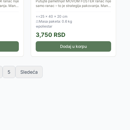
 ranac nije
Putujte pametnije! MOVOM FOSTER ranac nije
vanja. Manje
samo ranac – to je strategija pakovanja. Manje
ode. Savršen
stresa, manje troškova i više slobode. Savršen
izbor za sve...
↔
25 × 40 × 20 cm
⚖
Masa paketa: 0.6 kg
◈
poliestar
3,750
RSD
Dodaj u korpu
5
Sledeća