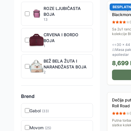
BESPLATN
ROZE LJUBIČASTA
Ranac i p
BOJA
Blackmor
13
(
Sa 2u1 ran
kolekcije B
CRVENA I BORDO
radni dan, v
BOJA
namenjen p
↔
30 × 44
1
⚖
Masa pake
◈
poliestar
BEŽ BELA ŽUTA I
8,699
NARANDŽASTA BOJA
2
Brend
Dečija put
Roll Roa
Gabol
(
33
)
(
Putna torba 
slatke kole
Movom
(
25
)
idealan sapu