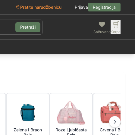
Pratite narudžbenicu
Prijava
Registracija
❤️
🛒
Pretraži
Sačuvano
Korpa
g
Zelena I Braon
Roze Ljubičasta
Crvena I Bordo
Boja
Boja
Boja