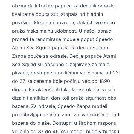
obzira da li tražite papuče za decu ili odrasle,
kvalitetna obuća štiti stopala od hladnih
površina, klizanja i povreda, dok istovremeno
pruža maksimalnu udobnost. U našoj ponudi
pronađite renomirane modele poput Speedo
Atami Sea Squad papuča za decu i Speedo
Zanpa obuće za odrasle. Dečije papuče Atami
Sea Squad su posebno dizajnirane za male
plivače, dostupne u različitim veličinama od 23
do 27, sa cenama koje počinju već od 1890
dinara. Karakteriše ih lake konstrukcija, veseli
dizajn i antiklizni đon koji pruža sigurnost oko
bazena. Za odrasle, Speedo Zanpa modeli
predstavljaju odličan izbor za sve situacije - od
bazena do plaže. Dostupni u širokom rasponu
veličina od 37 do 46, ovi modeli nude vrhunsku