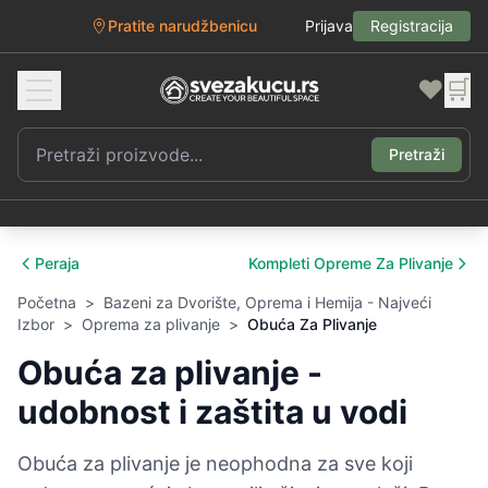
Pratite narudžbenicu
Prijava
Registracija
❤️
🛒
Pretraži
Peraja
Kompleti Opreme Za Plivanje
Početna
>
Bazeni za Dvorište, Oprema i Hemija - Najveći
Izbor
>
Oprema za plivanje
>
Obuća Za Plivanje
Obuća za plivanje -
udobnost i zaštita u vodi
Obuća za plivanje je neophodna za sve koji