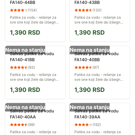
FA140-44BB
FA140-43BB
(
154
)
(
130
)
Patike za vodu - rešenje za
Patike za vodu - rešenje za
sve one koji žele da izbegnu
sve one koji žele da izbegnu
oštro kamenje, travu koja
oštro kamenje, travu koja
1,390
RSD
1,390
RSD
može da opeče, klizavo tlo, i
može da opeče, klizavo tlo, i
ostale neprijatnosti u moru,
ostale neprijatnosti u moru,
reci...
reci...
Nema na stanju
Nema na stanju
Salvas patike za vodu
Salvas patike za vodu
FA140-41BB
FA140-40BB
(
93
)
(
97
)
Patike za vodu - rešenje za
Patike za vodu - rešenje za
sve one koji žele da izbegnu
sve one koji žele da izbegnu
oštro kamenje, travu koja
oštro kamenje, travu koja
1,390
RSD
1,390
RSD
može da opeče, klizavo tlo, i
može da opeče, klizavo tlo, i
ostale neprijatnosti u moru,
ostale neprijatnosti u moru,
reci...
reci...
Nema na stanju
Nema na stanju
Salvas patike za vodu
Salvas patike za vodu
FA140-40AA
FA140-39AA
(
99
)
(
162
)
Patike za vodu - rešenje za
Patike za vodu - rešenje za