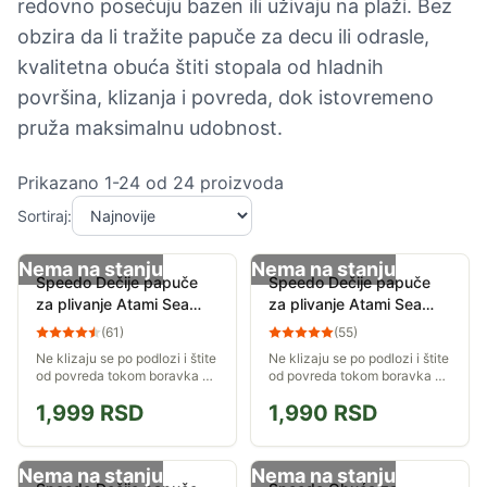
redovno posećuju bazen ili uživaju na plaži. Bez
obzira da li tražite papuče za decu ili odrasle,
kvalitetna obuća štiti stopala od hladnih
površina, klizanja i povreda, dok istovremeno
pruža maksimalnu udobnost.
Prikazano
1
-
24
od
24
proizvoda
Sortiraj:
Nema na stanju
Nema na stanju
Speedo Dečije papuče
Speedo Dečije papuče
za plivanje Atami Sea
za plivanje Atami Sea
Squad vel 27
Squad vel 25
(
61
)
(
55
)
Ne klizaju se po podlozi i štite
Ne klizaju se po podlozi i štite
od povreda tokom boravka u
od povreda tokom boravka u
moru. Veličina 27.
moru. Veličina 25.
1,999
RSD
1,990
RSD
Nema na stanju
Nema na stanju