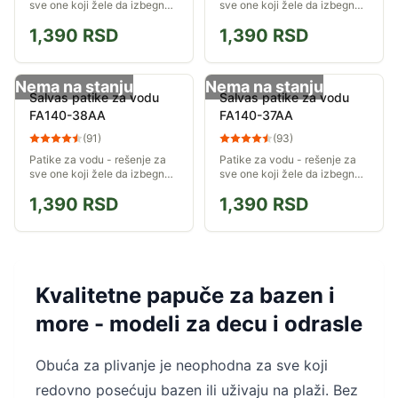
sve one koji žele da izbegnu
sve one koji žele da izbegnu
oštro kamenje, travu koja
oštro kamenje, travu koja
1,390
RSD
1,390
RSD
može da opeče, klizavo tlo, i
može da opeče, klizavo tlo, i
ostale neprijatnosti u moru,
ostale neprijatnosti u moru,
reci...
reci...
Nema na stanju
Nema na stanju
Salvas patike za vodu
Salvas patike za vodu
FA140-38AA
FA140-37AA
(
91
)
(
93
)
Patike za vodu - rešenje za
Patike za vodu - rešenje za
sve one koji žele da izbegnu
sve one koji žele da izbegnu
oštro kamenje, travu koja
oštro kamenje, travu koja
1,390
RSD
1,390
RSD
može da opeče, klizavo tlo, i
može da opeče, klizavo tlo, i
ostale neprijatnosti u moru,
ostale neprijatnosti u moru,
reci...
reci...
Kvalitetne papuče za bazen i
more - modeli za decu i odrasle
Obuća za plivanje je neophodna za sve koji
redovno posećuju bazen ili uživaju na plaži. Bez