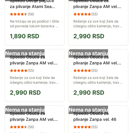
Speedo Dečije papuče
Speedo Obuća za
za plivanje Atami Sea
plivanje Zanpa AM vel.
Squad vel 23
42
(
56
)
(
55
)
Ne klizaju se po podlozi i štite
Rešenje za sve koji žele da
od povreda tokom boravka u
izbegnu oštro kamenje, travu
moru. Veličina 23.
koja može da opeče, klizavo
1,890
RSD
2,990
RSD
tlo, i ostale neprijatnosti u
moru, reci ili jezeru.
Prepustite...
Nema na stanju
Nema na stanju
Speedo Obuća za
Speedo Obuća za
plivanje Zanpa AM vel.
plivanje Zanpa AM vel.
40
39
(
55
)
(
55
)
Rešenje za sve koji žele da
Rešenje za sve koji žele da
izbegnu oštro kamenje, travu
izbegnu oštro kamenje, travu
koja može da opeče, klizavo
koja može da opeče, klizavo
2,990
RSD
2,990
RSD
tlo, i ostale neprijatnosti u
tlo, i ostale neprijatnosti u
moru, reci ili jezeru.
moru, reci ili jezeru.
Prepustite...
Prepustite...
Nema na stanju
Nema na stanju
Speedo Obuća za
Speedo Obuća za
plivanje Zanpa AM vel.
plivanje Zanpa vel. 46
37
(
56
)
(
55
)