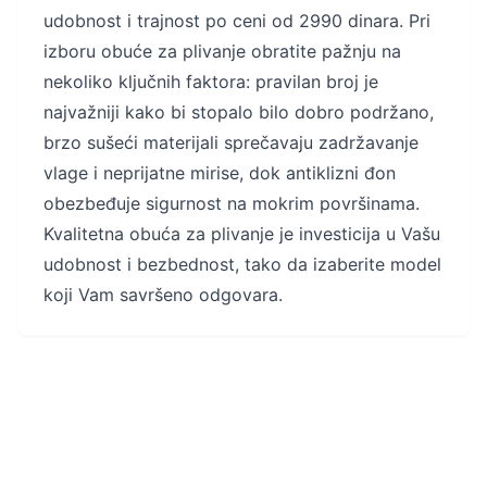
udobnost i trajnost po ceni od 2990 dinara. Pri
izboru obuće za plivanje obratite pažnju na
nekoliko ključnih faktora: pravilan broj je
najvažniji kako bi stopalo bilo dobro podržano,
brzo sušeći materijali sprečavaju zadržavanje
vlage i neprijatne mirise, dok antiklizni đon
obezbeđuje sigurnost na mokrim površinama.
Kvalitetna obuća za plivanje je investicija u Vašu
udobnost i bezbednost, tako da izaberite model
koji Vam savršeno odgovara.