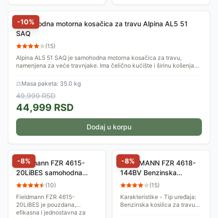
-
10
%
Samohodna motorna kosačica za travu Alpina AL5 51
SAQ
(
15
)
Alpina AL5 51 SAQ je samohodna motorna kosačica za travu,
namenjena za veće travnjake. Ima čelično kućište i širinu košenja
od 51cm. Nudi mogućnost...
⚖
Masa paketa: 35.0 kg
49,999
RSD
44,999
RSD
Dodaj u korpu
-
8
%
-
8
%
Fieldmann FZR 4615-
FIELDMANN FZR 4618-
20LiBES samohodna
144BV Benzinska
benzinska kosilica za
kosilica za travu
(
10
)
(
15
)
travu sa elektronskim
Fieldmann FZR 4615-
Karakteristike - Tip uređaja:
paljenjem
20LiBES je pouzdana,
Benzinska kosilica za travu
efikasna i jednostavna za
Pogon - Pogon: Samohodna