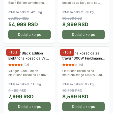
Black Edition samohodna
kosačica uz koju ćete sa
motorna kosačica je
lakoćom i uživanjem
namenjena za površine do
održavati svoj travnjak
⚖
Masa paketa: 42.0 kg
⚖
Masa paketa: 7.0 kg
1500 kvadratnih metara i
urednim. Kosačica ima motor
69,999
RSD
10,999
RSD
spada u kategoriju...
snage 1200W. Pokošena...
54,999
RSD
8,999
RSD
Dodaj u korpu
Dodaj u korpu
-
15
%
-
15
%
Villager Black Edition
Električna kosačica za
Električna kosačica Villy
travu 1300W Fieldmann
1200 P 033467
FZR 2031-E
(
92
)
(
14
)
Villager Black Edition
Električna kosačica sa
električna kosačica za travu,
motorom snage 1300W. Radni
idealna za travnjake površine
zahvat je 32cm, dok se visina
do 400m&#178;. Širina
košenja može postaviti u
⚖
Masa paketa: 11.0 kg
⚖
Masa paketa: 9.9 kg
košenja je 32cm, dok se
jednu od 3 pozicije: 20, 35 ili
9,499
RSD
10,599
RSD
visina košenja može...
50 mm....
7,999
RSD
8,599
RSD
Dodaj u korpu
Dodaj u korpu