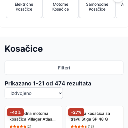
Električne
Motorne
Samohodne
Aku
Kosačice
Kosačice
Kosačice
e 
Kosačice
Filteri
Sortiranje proizvoda
Prikazano 1-
21
od
474
rezultata
-
40
%
-
27
%
Samohodna motorna
Motorna kosačica za
kosačica Villager Atlas
travu Stiga SP 48 Q
5111H
(
21
)
(
13
)