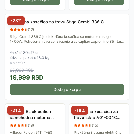
-
23
%
Električna kosačica za travu Stiga Combi 336 C
(
12
)
Stiga Combi 336 C je električna kosačica sa motorom snage
1400W. Pokošena trava se izbacuje u sakupljač zapremine 35 litara.
Radni zahvat je 34cm....
↔
41×130×97 cm
⚖
Masa paketa: 13.0 kg
◈
plastika
25,999
RSD
19,999
RSD
Dodaj u korpu
-
21
%
-
18
%
Villager Black edition
Električna kosačica za
samohodna motorna
travu Iskra A01-004C
kosilica za travu Falcon
1200W
(
19
)
(
15
)
5111 T-ES
Villager Falcon 5111 T-ES
Praktična i lagana električna