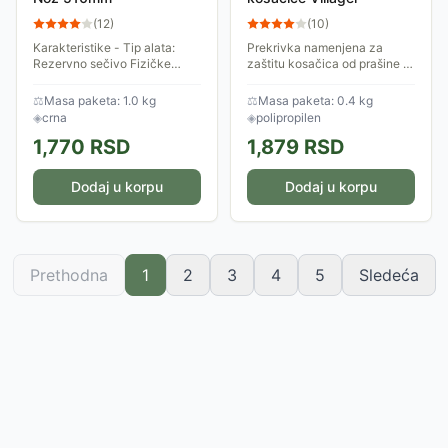
(
12
)
(
10
)
Karakteristike - Tip alata:
Prekrivka namenjena za
Rezervno sečivo Fizičke
zaštitu kosačica od prašine i
karakteristike - Boja: Crna
vremenskih prilika.
Dimenzije: Dužina oštrice
⚖
Masa paketa: 1.0 kg
⚖
Masa paketa: 0.4 kg
51cm Ostalo: Kompatibilnost:
◈
crna
◈
polipropilen
FZR 5125-B,...
1,770
RSD
1,879
RSD
Dodaj u korpu
Dodaj u korpu
Prethodna
1
2
3
4
5
Sledeća