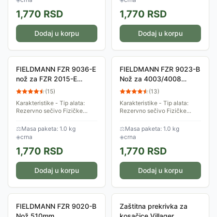
FZR 9042-B ...
FZR 2037-E ...
1,770
RSD
1,770
RSD
Dodaj u korpu
Dodaj u korpu
FIELDMANN FZR 9036-E
FIELDMANN FZR 9023-B
nož za FZR 2015-E
Nož za 4003/4008
kosilicu
kosilice
(
15
)
(
13
)
Karakteristike - Tip alata:
Karakteristike - Tip alata:
Rezervno sečivo Fizičke
Rezervno sečivo Fizičke
karakteristike - Boja: Crna
karakteristike - Boja: Crna
Dimenzije: Dužina oštrice
Dimenzije: Oštrica dužine
⚖
Masa paketa: 1.0 kg
⚖
Masa paketa: 1.0 kg
32cm Ostalo: Kompatibilno sa
40cm Ostalo: Kompatibilno sa
◈
crna
◈
crna
FZR 2015-E ...
FZR...
1,770
RSD
1,770
RSD
Dodaj u korpu
Dodaj u korpu
FIELDMANN FZR 9020-B
Zaštitna prekrivka za
Nož 510mm
kosačice Villager