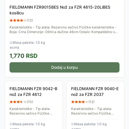
FIELDMANN FZR9015BES Nož za FZR 4615-20LiBES
kosilicu
(
12
)
Karakteristike - Tip alata: Rezervno sečivo Fizičke karakteristike -
Boja: Crna Dimenzije: Oštrica dužine 46cm Ostalo: Kompatibilno sa
FZR...
⚖
Masa paketa: 1.0 kg
◈
crna
1,770
RSD
Dodaj u korpu
FIELDMANN FZR 9042-B
FIELDMANN FZR 9040-E
nož za FZR 4612
nož za FZR 2037
(
10
)
(
12
)
Karakteristike - Tip alata:
Karakteristike - Tip alata:
Rezervno sečivo Fizičke
Rezervno sečivo Fizičke
karakteristike - Boja: Crna
karakteristike - Boja: Crna
Dimenzije: Oštrica dužine
Dimenzije: Dužina oštrice
⚖
Masa paketa: 1.0 kg
⚖
Masa paketa: 1.0 kg
46cm Ostalo: Kompatibilno sa
38cm Ostalo: Kompatibilno sa
◈
crna
◈
crna