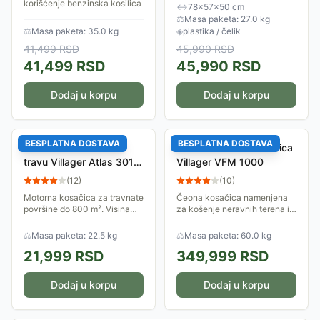
korišćenje benzinska kosilica
sa varijabilnim brzinama
↔
78×57×50 cm
koja će ti pomoći da održavaš
Motor - Snaga: 2.5kW Broj
⚖
Masa paketa: 27.0 kg
svoj travnjak u...
obrtaja:...
⚖
Masa paketa: 35.0 kg
◈
plastika / čelik
41,499
RSD
45,990
RSD
41,499
RSD
45,990
RSD
Dodaj u korpu
Dodaj u korpu
BESPLATNA DOSTAVA
BESPLATNA DOSTAVA
Benzinska kosilica za
Čeona motorna kosačica
travu Villager Atlas 3010
Villager VFM 1000
T
(
12
)
(
10
)
Motorna kosačica za travnate
Čeona kosačica namenjena
površine do 800 m². Visina
za košenje neravnih terena i
otkosa 25 - 70 mm, širina
terena pod nagibom, velike
otkosa 42 cm.
površine. Ima motor snage
⚖
Masa paketa: 22.5 kg
⚖
Masa paketa: 60.0 kg
4.1kW, radne zapremine 212
21,999
RSD
349,999
RSD
cm³. Visina...
Dodaj u korpu
Dodaj u korpu