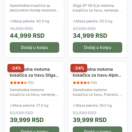
Samohodna kosačica sa
Stiga SP 48 Q je motorna
benzinskim Honda motorom
kosačica za travu, namenjena
radne zapremine 166
za srednje i veće travnjake.
cm&#179;. Širina otkosa je
Ima metalno kućište i širinu
⚖
Masa paketa: 40.0 kg
⚖
Masa paketa: 30.0 kg
501mm, a visina košenja se
košenja od 46cm. Nudi
74,999
RSD
47,999
RSD
lako se može centralno...
mogućnost...
44,999
RSD
34,999
RSD
Dodaj u korpu
Dodaj u korpu
-
24
%
-
24
%
Samohodna motorna
Samohodna motorna
kosačica za travu Stiga
kosačica za travu Alpina
SP 48 SQ
AL4 46 SA
(
10
)
(
14
)
Samohodna motorna
Samohodna motorna
kosačica za travu, namenjena
kosačica za travu. Pokreće je
za srednje i veće travnjake,
STIGA motor od 123 kubika.
uz širinu košenja od 46cm.
Ima čelično kućište i širinu
⚖
Masa paketa: 31.0 kg
⚖
Masa paketa: 29.0 kg
Sopstveni pogon olakšava
košenja od 46 centimetara.
52,999
RSD
52,999
RSD
košenje na većim...
Prednost ove...
39,999
RSD
39,999
RSD
Dodaj u korpu
Dodaj u korpu