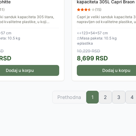
phitte
kapaciteta 305L Capri Braon
11
)
(
15
)
iki sanduk kapaciteta 305 litara,
Capri je veliki sanduk kapaciteta 30
d kvalitetne plastike, u koji
napravljen od kvalitetne plastike, u
kovati igračke, baštensku opremu,
možete spakovati igračke, bašten
azen...
opremu za bazen...
×57 cm
↔
123×54×57 cm
ta: 10.5 kg
⚖
Masa paketa: 10.5 kg
◈
plastika
SD
10,229
RSD
RSD
8,699
RSD
Dodaj u korpu
Dodaj u korpu
Prethodna
1
2
3
4