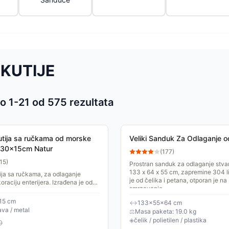
 KUTIJE
o 1-
21
od
575
rezultata
 proizvoda
utija sa ručkama od morske
Veliki Sanduk Za Odlaganje 
x30x15cm Natur
(
177
)
15
)
Prostran sanduk za odlaganje stvar
133 x 64 x 55 cm, zapremine 304 li
ija sa ručkama, za odlaganje
je od čelika i petana, otporan je na
koraciju enterijera. Izrađena je od
smrzavanje....
e. Lepa kombinacija dizajna i
e...
15 cm
↔
133×55×64 cm
ava / metal
⚖
Masa paketa: 19.0 kg
◈
čelik / polietilen / plastika
D