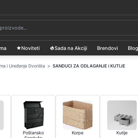
ama
Noviteti
Sada na Akciji
Brendovi
Blo
ma i Uređenje Dvorišta
>
SANDUCI ZA ODLAGANJE i KUTIJE
Poštansko
Korpe
Kutije
Sanduče