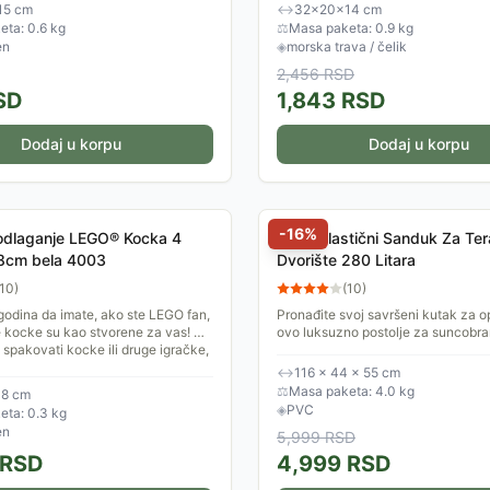
.
kombinaciji sa...
15 cm
↔
32×20×14 cm
ta: 0.6 kg
⚖
Masa paketa: 0.9 kg
en
◈
morska trava / čelik
2,456
RSD
SD
1,843
RSD
Dodaj u korpu
Dodaj u korpu
-
16
%
 odlaganje LEGO® Kocka 4
Veliki Plastični Sanduk Za Tera
cm bela 4003
Dvorište 280 Litara
10
)
(
10
)
godina da imate, ako ste LEGO fan,
Pronađite svoj savršeni kutak za o
 kocke su kao stvorene za vas! U
ovo luksuzno postolje za suncobra
 spakovati kocke ili druge igračke,
na www.svezakucu.rs. Dizajnirano 
...
osećaj udobnosti...
↔
116 × 44 × 55 cm
⚖
Masa paketa: 4.0 kg
8 cm
◈
PVC
eta: 0.3 kg
en
5,999
RSD
RSD
4,999
RSD