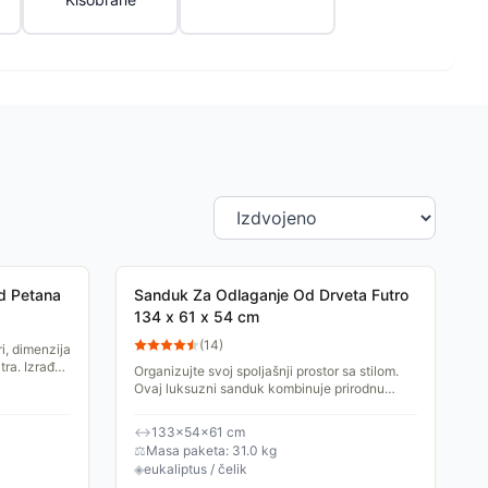
od Petana
Sanduk Za Odlaganje Od Drveta Futro
134 x 61 x 54 cm
(
14
)
i, dimenzija
tra. Izrađen
Organizujte svoj spoljašnji prostor sa stilom.
Ovaj luksuzni sanduk kombinuje prirodnu
lepotu <strong>masivnog drveta
eukaliptusa</strong> sa...
↔
133×54×61 cm
⚖
Masa paketa: 31.0 kg
◈
eukaliptus / čelik