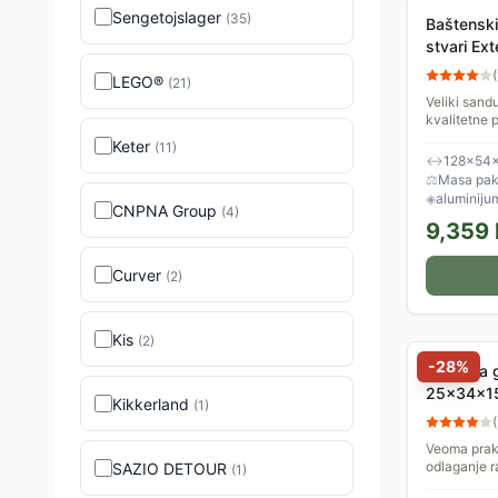
Sengetojslager
(
35
)
Baštenski
stvari Ex
(
LEGO®
(
21
)
Veliki sand
kvalitetne 
igračke, b
Keter
(
11
)
ili časopise,.
↔
128×54
⚖
Masa pake
◈
aluminijum
CNPNA Group
(
4
)
9,359
Curver
(
2
)
Kis
(
2
)
-
28
%
Sklopiva 
25x34x1
Kikkerland
(
1
)
(
Veoma prakt
odlaganje ra
SAZIO DETOUR
(
1
)
svoju namen