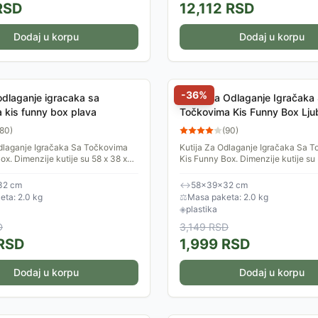
RSD
12,112
RSD
Dodaj u korpu
Dodaj u korpu
-
36
%
 odlaganje igracaka sa
Kutija Za Odlaganje Igračaka
 kis funny box plava
Točkovima Kis Funny Box Lju
80
)
(
90
)
Odlaganje Igračaka Sa Točkovima
Kutija Za Odlaganje Igračaka Sa 
ox. Dimenzije kutije su 58 x 38 x
Kis Funny Box. Dimenzije kutije su 
e su zaobljene tako da je i najmlađi
32 cm. Ivice su zaobljene tako da j
mogu...
32 cm
↔
58×39×32 cm
ta: 2.0 kg
⚖
Masa paketa: 2.0 kg
◈
plastika
D
3,149
RSD
RSD
1,999
RSD
Dodaj u korpu
Dodaj u korpu