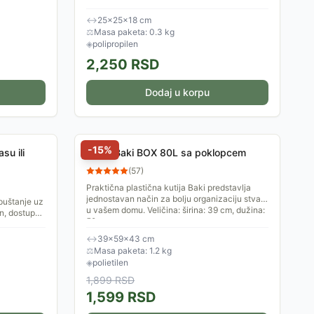
pomoću njih...
↔
25×25×18 cm
⚖
Masa paketa: 0.3 kg
◈
polipropilen
2,250
RSD
Dodaj u korpu
-
15
%
su ili
Kutija Baki BOX 80L sa poklopcem
(
57
)
Praktična plastična kutija Baki predstavlja
jednostavan način za bolju organizaciju stvari
puštanje uz
u vašem domu. Veličina: širina: 39 cm, dužina:
n, dostupno
59 cm,...
da pruži
↔
39×59×43 cm
⚖
Masa paketa: 1.2 kg
◈
polietilen
1,899
RSD
1,599
RSD