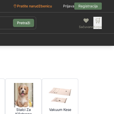
Pratite narudžbenicu
Prijava
Registracija
❤️
🛒
Pretraži
Sačuvano
Korpa
g
Stalci Za
Vakuum Kese
Kišobrane