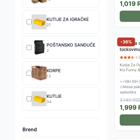
1,019
KUTIJE ZA IGRAČKE
27
-
36
%
Kutija za
POŠTANSKO SANDUČE
tockovima
2
(
Kutija Za 
Kis Funny B
KORPE
32 cm. Ivic
13
mogu...
↔
58×39×
⚖
Masa pake
◈
plastika
KUTIJE
3,149
RS
34
1,999
Brend