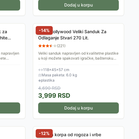
Dodaj u korpu
-
14
%
k za
Keter Hollywood Veliki Sanduk Za
hite
Odlaganje Stvari 270 Lit.
(
221
)
, napravljen
Veliki sanduk napravljen od kvalitetne plastike
žete
u koji možete spakovati igračke, baštensku
emu, opremu
opremu, opremu za bazen ili časopise, jastuke,
staru ili...
↔
118×45×57 cm
⚖
Masa paketa: 6.0 kg
◈
plastika
4,690
RSD
3,999
RSD
Dodaj u korpu
-
12
%
Pletena korpa od rogoza i vrbe