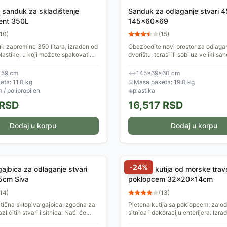
 sanduk za skladištenje
Sanduk za odlaganje stvari 45
tent 350L
145x60x69
10
)
(
15
)
uk zapremine 350 litara, izrađen od
Obezbedite novi prostor za odlaga
plastike, u koji možete spakovati
dvorištu, terasi ili sobi uz veliki sa
aštensku opremu, opremu za bazen
zapremine 454 litra.
..
×59 cm
↔
145×69×60 cm
ta: 11.0 kg
⚖
Masa paketa: 19.0 kg
 / polipropilen
◈
plastika
RSD
16,517
RSD
Dodaj u korpu
Dodaj u korpu
-
24
%
gajbica za odlaganje stvari
Pletena kutija od morske trav
5cm Siva
poklopcem 32x20x14cm
14
)
(
13
)
ična sklopiva gajbica, zgodna za
Pletena kutija sa poklopcem, za o
zličitih stvari i sitnica. Naći će
sitnica i dekoraciju enterijera. Izra
u bilo u garderoberu, na terasi, u
morske trave i čelika. Prirodna boj