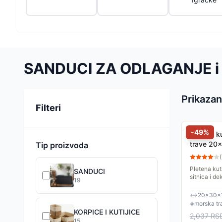
SANDUCI ZA ODLAGANJE i
Prikazan
Sortiranje
Filteri
-
49
%
Pletena k
trave 20
Tip proizvoda
(
Pletena kut
SANDUCI
sitnica i de
19
morske trav
prirodne boj
↔
20×30×
◈
morska tr
KORPICE I KUTIJICE
2,037
RS
15