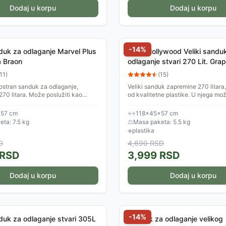
Dodaj u korpu
Dodaj u korpu
-
14
%
nduk za odlaganje Marvel Plus
Keter Hollywood Veliki sandu
a Braon
odlaganje stvari 270 Lit. Grap
246941
11
)
(
15
)
ostran sanduk za odlaganje,
Veliki sanduk zapremine 270 litara
270 litara. Može poslužiti kao
od kvalitetne plastike. U njega mo
2 osobe i kao kutija za odlaganje
spakovati igračke, baštensku opr
štu, alata,...
za bazen ili...
57 cm
↔
118×45×57 cm
ta: 7.5 kg
⚖
Masa paketa: 5.5 kg
◈
plastika
D
4,690
RSD
RSD
3,999
RSD
Dodaj u korpu
Dodaj u korpu
-
14
%
nduk za odlaganje stvari 305L
Sanduk za odlaganje velikog