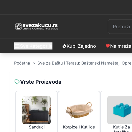
Sve Kategorije
Kupi Zajedno
Na mrež
Početna
>
Sve za Baštu i Terasu: Baštenski Nameštaj, Opre
Vrste Proizvoda
Sanduci
Korpice I Kutijice
Kutije Za
Igračke