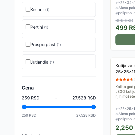
prtljažniku..
↔
25×34×
⚖
Masa pake
Kesper
(
1
)
◈
polipropil
699
RSD
499
R
Pertini
(
1
)
Prosperplast
(
1
)
Jutlandia
(
1
)
Kutija za
25x25x18
(
Koliko god 
Cena
LEGO kutije
njih možete
259
RSD
-
27.528
RSD
pomoću njih
↔
25×25×1
⚖
Masa pak
259
RSD
27.528
RSD
◈
polipropil
2,250