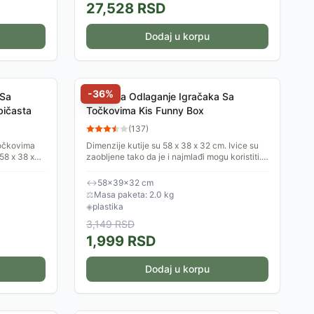
27,528
RSD
Dodaj u korpu
-
36
%
 Sa
Kutija Za Odlaganje Igračaka Sa
bičasta
Točkovima Kis Funny Box
(
137
)
Točkovima
Dimenzije kutije su 58 x 38 x 32 cm. Ivice su
58 x 38 x
zaobljene tako da je i najmlađi mogu koristiti.
e i najmlađi
Napravljena je od kvalitetne plasrike...
↔
58×39×32 cm
⚖
Masa paketa: 2.0 kg
◈
plastika
3,149
RSD
1,999
RSD
Dodaj u korpu