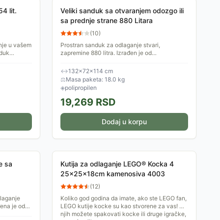
4 lit.
Veliki sanduk sa otvaranjem odozgo ili
sa prednje strane 880 Litara
(
10
)
nje u vašem
Prostran sanduk za odlaganje stvari,
nduk
zapremine 880 litra. Izrađen je od
polipropilena, a namenjen je za spoljašnji
prostor. Gornji i prednji deo mogu...
↔
132×72×114 cm
⚖
Masa paketa: 18.0 kg
◈
polipropilen
19,269
RSD
Dodaj u korpu
e sa
Kutija za odlaganje LEGO® Kocka 4
25x25x18cm kamenosiva 4003
(
12
)
dlaganje
Koliko god godina da imate, ako ste LEGO fan,
đena je od
LEGO kutije kocke su kao stvorene za vas! U
a u
njih možete spakovati kocke ili druge igračke,