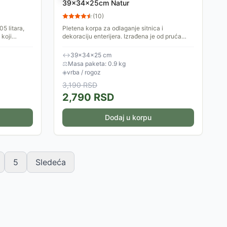
39x34x25cm Natur
(
10
)
5 litara,
Pletena korpa za odlaganje sitnica i
 koji
dekoraciju enterijera. Izrađena je od pruća
sku opremu,
vrbe i rogoza. Lepa kombinacija dizajna i boje
učiniće da izgled...
↔
39×34×25 cm
⚖
Masa paketa: 0.9 kg
◈
vrba / rogoz
3,190
RSD
2,790
RSD
Dodaj u korpu
5
Sledeća