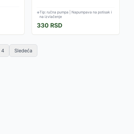
◈
Tip: ručna pumpa | Napumpava na potisak i
na izvlačenje
330
RSD
4
Sledeća