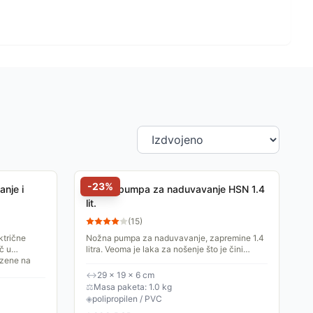
-
23
%
nje i
Nožna pumpa za naduvavanje HSN 1.4
lit.
(
15
)
ktrične
Nožna pumpa za naduvavanje, zapremine 1.4
č u
litra. Veoma je laka za nošenje što je čini
azene na
idealnom za dušeke, gume i mišiće za
plivanje, različite...
↔
29 × 19 × 6 cm
⚖
Masa paketa: 1.0 kg
◈
polipropilen / PVC