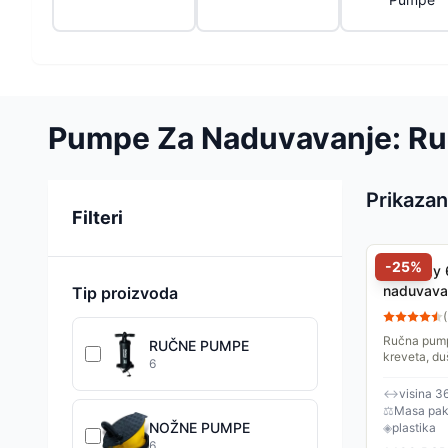
Pumpe Za Naduvavanje: Ruč
Prikazan
Sortiranje
Filteri
-
25
%
Bestway 
naduvava
Tip proizvoda
(
Ručna pump
RUČNE PUMPE
kreveta, du
6
gurate i ka
↔
visina 3
⚖
Masa pake
NOŽNE PUMPE
◈
plastika
6