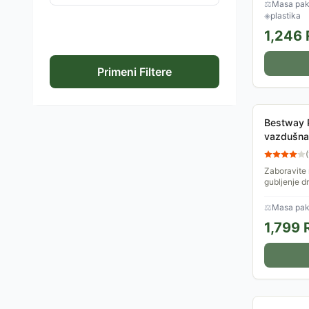
stvari na n
⚖
Masa pake
◈
plastika
1,246
Primeni Filtere
Bestway 
vazdušna
(
Zaboravite
gubljenje 
PowerTouch
priprema va
⚖
Masa pake
1,799