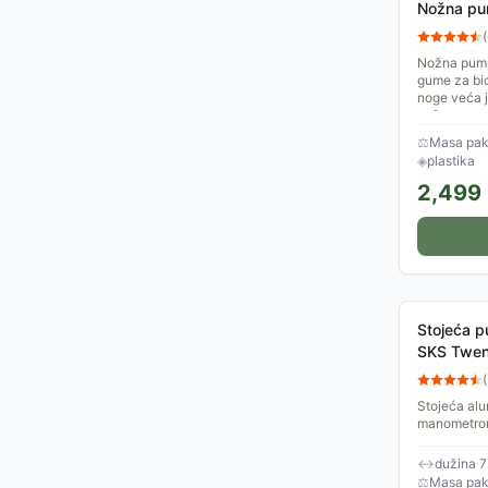
Nožna pu
(
Nožna pump
gume za bic
noge veća j
nožna pumpa
⚖
Masa pake
◈
plastika
2,499
Stojeća p
SKS Twen
(
Stojeća al
manometrom
ventile. Mak
↔
dužina 
⚖
Masa pake