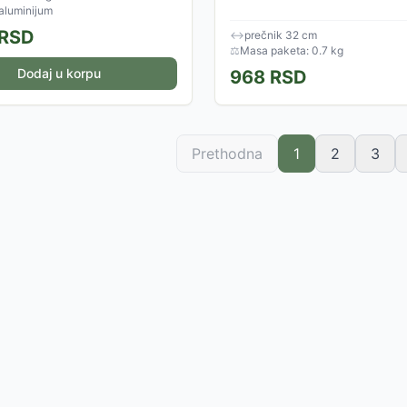
 aluminijum
RSD
↔
prečnik 32 cm
⚖
Masa paketa: 0.7 kg
Dodaj u korpu
968
RSD
Prethodna
1
2
3