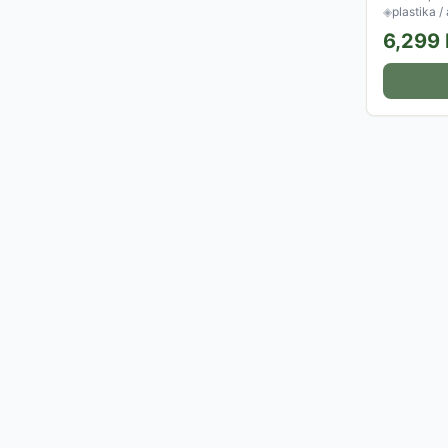
◈
plastika /
6,299