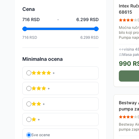
Intex Ruč
Cena
68615
716
RSD
-
6.299
RSD
(
Moćna ručn
bilo koji p
716
RSD
6.299
RSD
Pumpa napu
i kada gurat
↔
visina 4
⚖
Masa pake
Minimalna ocena
990
R
+
+
Bestway 
+
pumpa za 
62086
(
+
Bestway Ai
pumpa zapre
vazdušnih k
Sve ocene