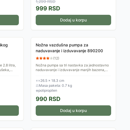
1,299
RSD
999
RSD
Dodaj u korpu
ikog
Nožna vazdušna pumpa za
naduvavanje i izduvavanje 890200
(
12
)
2.8 litra,
Nožna pumpa sa tri nastavka za jednostavno
ušeka,
naduvavanje i izduvavanje manjih bazena,
vanje. Pumpa
vazdušnih kreveta, dušeka, lopti, igračka...
Lagana je i malih...
↔
26.5 × 18.3 cm
⚖
Masa paketa: 0.7 kg
◈
polipropilen
990
RSD
Dodaj u korpu