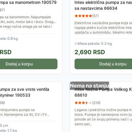
mpa sa manometrom 190579
Intex električna pumpa za n
sa nastavcima 66634
67
)
(
57
)
a sa barometrom. Napumpajte
ikl, auto, motor lako i brzo. Snaga
Električna vazdušna pumpa koja se
e nego ručna snaga pa se tako i
napaja preko kućne električne mrež
 lakše...
upaljača u automobilu. Idealno reš
naduvavanje stvari...
ta: 0.8 kg
⚖
Masa paketa: 0.3 kg
RSD
2,690
RSD
Dodaj u korpu
Dodaj u korpu
Nema na stanju
umpa za sve vrste ventila
Intex Nožna Pumpa Velikog K
tyniner 190533
68610
58
)
(
218
)
uminijumska pumpa sa
Lagana i praktična nožna pumpa k
. Namenjena za AV, DV i FV
litara. Pumpa je namenjena svim lju
simalni pritisak 5 bara.
prirode ali će svoju primenu naći i 
samo par...
73 cm
ta: 1.7 kg