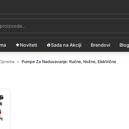
ama
Noviteti
Sada na Akciji
Brendovi
Blo
i Oprema
>
Pumpe Za Naduvavanje: Ručne, Nožne, Električne