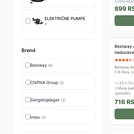
1,199
RS
899
R
ELEKTRIČNE PUMPE
4
Bestway 
Brend
naduvavan
(
Bestway
(
6
)
Bestway Ai
0.8 litara,
dušeka, baz
naduvavanje
CNPNA Group
(
5
)
↔
23 × 15
⚖
Masa pake
◈
plastika
Sengetojslager
(
3
)
716
R
Intex
(
3
)