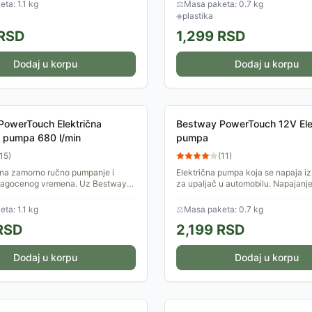
aduvavanje....
ta: 1.1 kg
⚖
Masa paketa: 0.7 kg
◈
plastika
RSD
1,299
RSD
Dodaj u korpu
Dodaj u korpu
PowerTouch Električna
Bestway PowerTouch 12V Ele
 pumpa 680 l/min
pumpa
15
)
(
11
)
 na zamorno ručno pumpanje i
Električna pumpa koja se napaja iz
dragocenog vremena. Uz Bestway
za upaljač u automobilu. Napajanj
 62252 električnu pumpu,
auto-adaptera omogućava vam da k
ših naduvnih kreveta,...
pumpu gde god da...
ta: 1.1 kg
⚖
Masa paketa: 0.7 kg
RSD
2,199
RSD
Dodaj u korpu
Dodaj u korpu