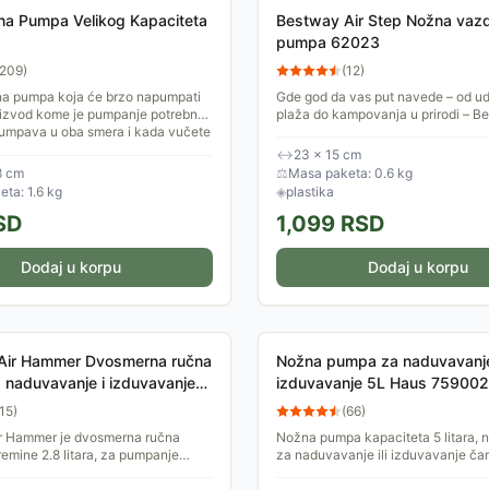
na Pumpa Velikog Kapaciteta
Bestway Air Step Nožna vaz
pumpa 62023
209
)
(
12
)
a pumpa koja će brzo napumpati
Gde god da vas put navede – od ud
roizvod kome je pumpanje potrebno.
plaža do kampovanja u prirodi – B
mpava u oba smera i kada vučete
Step je vaš najpouzdaniji savezni
e...
za upotrebu na...
↔
23 × 15 cm
8 cm
⚖
Masa paketa: 0.6 kg
ta: 1.6 kg
◈
plastika
SD
1,099
RSD
Dodaj u korpu
Dodaj u korpu
Air Hammer Dvosmerna ručna
Nožna pumpa za naduvavanje
naduvavanje i izduvavanje
izduvavanje 5L Haus 75900
15
)
(
66
)
r Hammer je dvosmerna ručna
Nožna pumpa kapaciteta 5 litara,
mine 2.8 litara, za pumpanje
za naduvavanje ili izduvavanje č
reveta, dušeka, bazena i ostalih
dušeka, lopti...