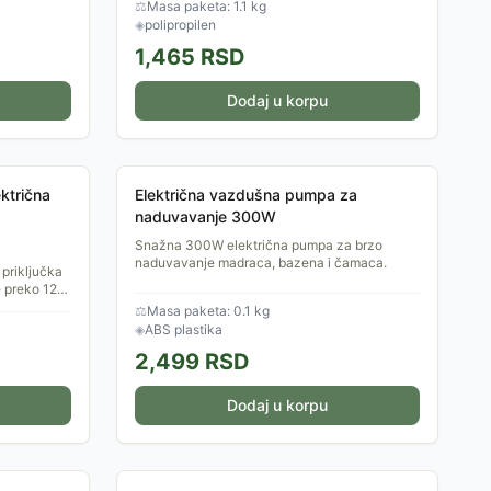
⚖
Masa paketa: 1.1 kg
◈
polipropilen
1,465
RSD
Dodaj u korpu
ktrična
Električna vazdušna pumpa za
naduvavanje 300W
Snažna 300W električna pumpa za brzo
naduvavanje madraca, bazena i čamaca.
 priključka
e preko 12V
oristite
⚖
Masa paketa: 0.1 kg
◈
ABS plastika
2,499
RSD
Dodaj u korpu