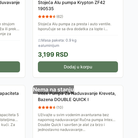
aduvavanje
Stojeća Alu pumpa Krypton ZF42
190535
(
62
)
 strujom
Stojeća Alu pumpa za presta i auto ventile.
a ili preko
Isporučuje se sa dva dodatka za lopte i
enje za
dušeke. Pumpa ima analogni merač pritiska u
gumi.
⚖
Masa paketa: 0.9 kg
◈
aluminijum
3,199
RSD
Dodaj u korpu
Nema na stanju
apaciteta
Intex Pumpa Za Naduvavanje Kreveta,
Bazena DOUBLE QUICK I
(
10
)
apaciteta 5
Uživajte u svim vodenim avanturama bez
biteljima
napornog naduvavanja! Ručna pumpa Intex
u kući. Za
Double Quick I savršen je alat za brzo i
jednostavno naduvavanje...