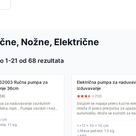
ne, Nožne, Električne
o 1-
21
od
68
rezultata
 proizvoda
62003 Ručna pumpa za
Električna pumpa za naduvava
nje 36cm
izduvavanje
58
)
(
10
)
a za naduvavanje vazdušnih
Strujom se napaja preko kućne ele
šeka, lopti... Pumpa vazduh i kad
mreže ili preko priključka za upalja
d vučete ručicu.
automobilu. Može se koristiti za b
naduvavanje, igračke na...
6 cm
ta: 1.1 kg
↔
11 × 10 × 10 cm
⚖
Masa paketa: 1.3 kg
◈
ABS