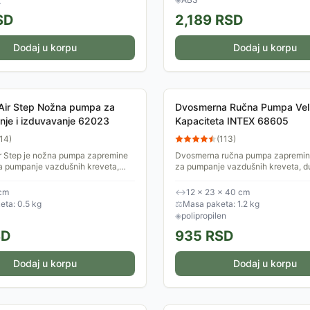
D
SD
2,189
RSD
Dodaj u korpu
Dodaj u korpu
Air Step Nožna pumpa za
Dvosmerna Ručna Pumpa Vel
je i izduvavanje 62023
Kapaciteta INTEX 68605
14
)
(
113
)
r Step je nožna pumpa zapremine
Dvosmerna ručna pumpa zapremine 
 za pumpanje vazdušnih kreveta,
za pumpanje vazdušnih kreveta, d
ena i ostalih stvari na
bazena i ostalih stvari na naduva
. Lako se...
naduvava i izduvava u...
 cm
↔
12 × 23 × 40 cm
ta: 0.5 kg
⚖
Masa paketa: 1.2 kg
◈
polipropilen
SD
935
RSD
Dodaj u korpu
Dodaj u korpu