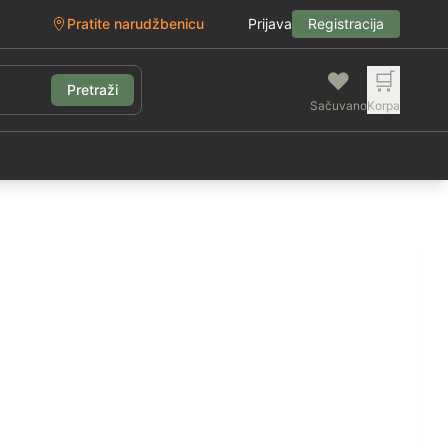
Pratite narudžbenicu
Prijava
Registracija
❤️
🛒
Pretraži
Sačuvano
Korpa
g