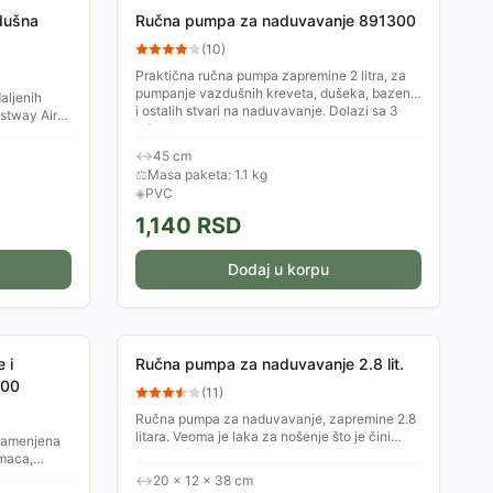
dušna
Ručna pumpa za naduvavanje 891300
(
10
)
Praktična ručna pumpa zapremine 2 litra, za
pumpanje vazdušnih kreveta, dušeka, bazena
aljenih
i ostalih stvari na naduvavanje. Dolazi sa 3
estway Air
adaptera za...
k. Savršena
↔
45 cm
⚖
Masa paketa: 1.1 kg
◈
PVC
1,140
RSD
Dodaj u korpu
 i
Ručna pumpa za naduvavanje 2.8 lit.
200
(
11
)
Ručna pumpa za naduvavanje, zapremine 2.8
litara. Veoma je laka za nošenje što je čini
 namenjena
idealnom za dušeke, gume i mišiće za
amaca,
plivanje, različite...
↔
20 × 12 × 38 cm