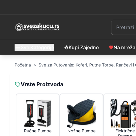
Sve Kategorije
Kupi Zajedno
Na mrež
Početna
>
Sve za Putovanje: Koferi, Putne Torbe, Rančevi 
Vrste Proizvoda
Ručne Pumpe
Nožne Pumpe
Električne
Pumpe