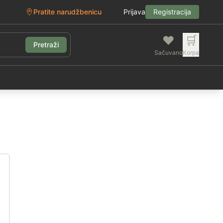
Pratite narudžbenicu
Prijava
Registracija
❤️
🛒
Pretraži
Sačuvano
Korpa
g