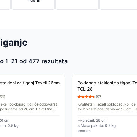
Tiganje
o 1-
21
od
477
rezultata
 proizvoda
stakleni za tiganj Texell 26cm
Poklopac stakleni za tiganj T
TGL-28
56
)
(
57
)
Texell poklopac, koji će odgovarati
Kvalitetan Texell poklopac, koji će
 posudama od 26 cm. Bakelitna
svim vašim posudama od 28 cm. Ba
obnost prilikom držanja u ruci dok
drška za udobnost prilikom držanja
..
stavljate na...
26 cm
↔
prečnik 28 cm
ta: 0.5 kg
⚖
Masa paketa: 0.5 kg
◈
staklo