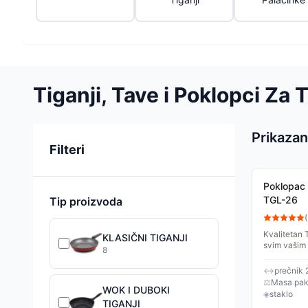
Tiganji, Tave i Poklopci Za 
Prikazan
Sortiranje
Filteri
Poklopac 
TGL-26
Tip proizvoda
(
Kvalitetan 
KLASIČNI TIGANJI
svim vašim
8
drška za ud
stavljate na.
↔
prečnik 
⚖
Masa pake
WOK I DUBOKI
◈
staklo
TIGANJI