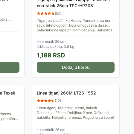
non-stick 26cm TPC-HP208
(
57
)
ručka.
Tiganj za palačinke Happy Pancakes sa non-
stick tehnologijom, koja omogućava da se
palačinke ne lepe prilikom pečenja. Bakelitna
drška, širine 26cm.
↔
prečnik 26 cm
⚖
Masa paketa: 0.5 kg
1,199
RSD
Dodaj u korpu
e Texell
Linea tiganj 26CM LT26-1552
(
12
)
Linea tiganj. Materijal: Metal, bakelit.
Dimenzija: 26 cm. Debljina: 2 mm. Drška od
pripremu
bakelita. Nelepljivi premaz. Pogodno za šporet
j praktičnoj
na gas, električni...
visinom od
↔
prečnik 26 cm