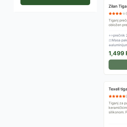
Zilan Tig
(
Tiganj preč
obložen pre
↔
prečnik 
⚖
Masa pake
◈
aluminijum
1,499
Texell ti
(
Tiganj za p
keramičkim
silikonom. 