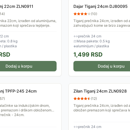
anj 22cm ZLN0911
Dajar Tiganj 24cm DJ80095
14
)
(
10
)
nika 22cm, izrađen od aluminijuma,
Tiganj prečnika 24cm, izrađen od 
mazom koji sprečava lepljenje.
zahvaljujući kome se brzo zagreva
napravljena od plastike koja imitira
Unutrašnjost...
22 cm
↔
prečnik 24 cm
ta: 0.8 kg
⚖
Masa paketa: 0.5 kg
 / plastika
◈
aluminijum / plastika
RSD
1,499
RSD
Dodaj u korpu
Dodaj u korpu
ganj TPFP-245 24cm
Zilan Tiganj 24cm ZLN0928
57
)
(
12
)
alačinke sa indukcijskim dnom,
Tiganj prečnika 24cm, izrađen od 
 premazom i drškom obloženom
obložen premazom koji sprečava le
Prečnik - 24cm.
↔
prečnik 24 cm