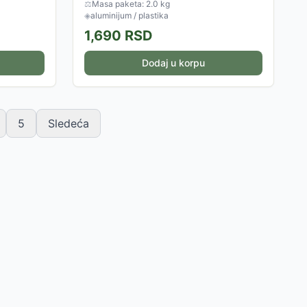
⚖
Masa paketa: 2.0 kg
◈
aluminijum / plastika
1,690
RSD
Dodaj u korpu
5
Sledeća