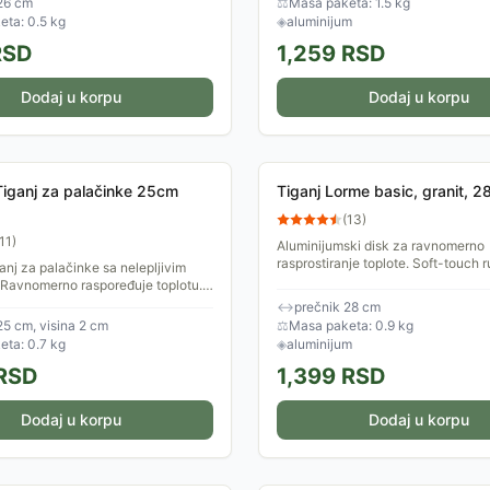
26 cm
⚖
Masa paketa: 1.5 kg
ta: 0.5 kg
◈
aluminijum
SD
1,259
RSD
Dodaj u korpu
Dodaj u korpu
Tiganj za palačinke 25cm
Tiganj Lorme basic, granit, 2
(
13
)
11
)
Aluminijumski disk za ravnomerno
rasprostiranje toplote. Soft-touch 
ganj za palačinke sa nelepljivim
Otporno na grebanje.
Ravnomerno raspoređuje toplotu.
iganja su 25x2cm.
↔
prečnik 28 cm
25 cm, visina 2 cm
⚖
Masa paketa: 0.9 kg
ta: 0.7 kg
◈
aluminijum
RSD
1,399
RSD
Dodaj u korpu
Dodaj u korpu