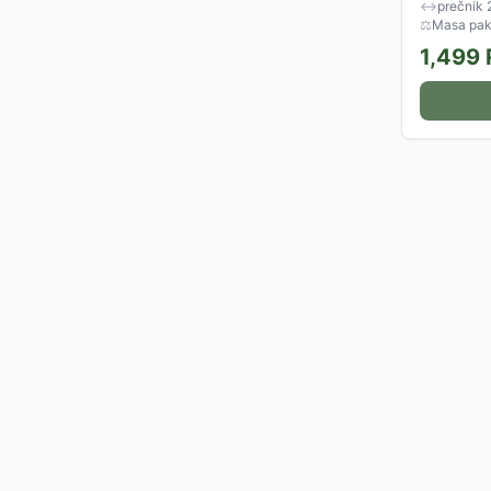
↔
prečnik
⚖
Masa pake
1,499