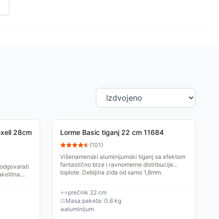
exell 28cm
Lorme Basic tiganj 22 cm 11684
(
101
)
Višenamenski aluminijumski tiganj sa efektom
fantastično brze i ravnomerne distribucije
 odgovarati
toplote. Debljina zida od samo 1,8mm.
kelitna
 u ruci dok
↔
prečnik 22 cm
⚖
Masa paketa: 0.6 kg
◈
aluminijum