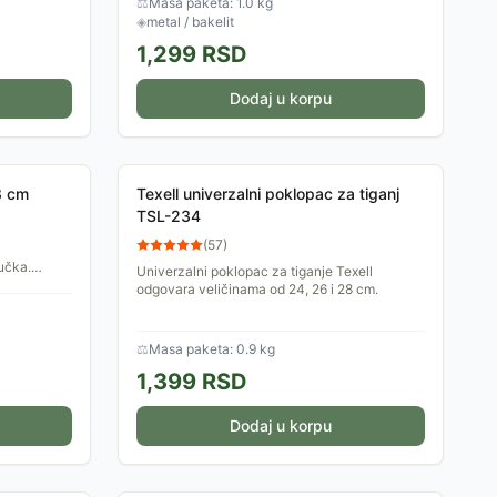
⚖
Masa paketa: 1.0 kg
◈
metal / bakelit
1,299
RSD
Dodaj u korpu
8 cm
Texell univerzalni poklopac za tiganj
TSL-234
(
57
)
ručka.
Univerzalni poklopac za tiganje Texell
odgovara veličinama od 24, 26 i 28 cm.
⚖
Masa paketa: 0.9 kg
1,399
RSD
Dodaj u korpu