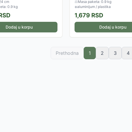
 24 cm
⚖
Masa paketa: 0.9 kg
ta: 0.9 kg
◈
aluminijum / plastika
RSD
1,679
RSD
Dodaj u korpu
Dodaj u korpu
Prethodna
1
2
3
4