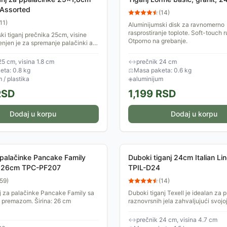
Assorted
(
14
)
11
)
Aluminijumski disk za ravnomerno
rasprostiranje toplote. Soft-touch 
ki tiganj prečnika 25cm, visine
Otporno na grebanje.
njen je za spremanje palačinki ali i
astica.
25 cm, visina 1.8 cm
↔
prečnik 24 cm
ta: 0.8 kg
⚖
Masa paketa: 0.6 kg
 / plastika
◈
aluminijum
SD
1,199
RSD
Dodaj u korpu
Dodaj u korpu
 palačinke Pancake Family
Duboki tiganj 24cm Italian Lin
k 26cm TPC-PF207
TPIL-D24
59
)
(
14
)
nj za palačinke Pancake Family sa
Duboki tiganj Texell je idealan za 
 premazom. Širina: 26 cm
raznovrsnih jela zahvaljujući svojo
veličini. Sa prečnikom od 24 cm i 
4.7 cm, ovaj...
↔
prečnik 24 cm, visina 4.7 cm