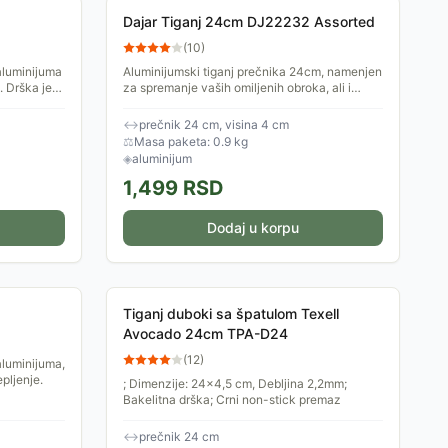
Dajar Tiganj 24cm DJ22232 Assorted
(
10
)
aluminijuma
Aluminijumski tiganj prečnika 24cm, namenjen
. Drška je
za spremanje vaših omiljenih obroka, ali i
 drvo.
poslastica. Tiganj se veoma lako održava.
Ručka je izuzetno...
↔
prečnik 24 cm, visina 4 cm
⚖
Masa paketa: 0.9 kg
◈
aluminijum
1,499
RSD
Dodaj u korpu
Tiganj duboki sa špatulom Texell
Avocado 24cm TPA-D24
(
12
)
aluminijuma,
pljenje.
; Dimenzije: 24x4,5 cm, Debljina 2,2mm;
Bakelitna drška; Crni non-stick premaz
↔
prečnik 24 cm