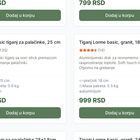
SD
799
RSD
Dodaj u korpu
Dodaj u korpu
ic tiganj za palačinke, 25 cm
Tiganj Lorme basic, granit, 1
135
)
(
14
)
ki tiganj sa non-stick premazom
Aluminijumski disk za ravnomerno
etanje palačinki.
rasprostiranje toplote. Soft-touch 
Otporno na grebanje.
25 cm
↔
prečnik 18 cm
ta: 0.6 kg
⚖
Masa paketa: 0.5 kg
m
◈
aluminijum
SD
999
RSD
Dodaj u korpu
Dodaj u korpu
anj za ppalačinke 25x1,8cm
Tiganj Lorme basic, granit, 2