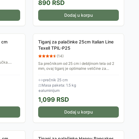
890
RSD
Dodaj u korpu
8 cm
Tiganj za palačinke 25cm Italian Line
Texell TPIL-P25
(
14
)
ručka.
Sa prečnikom od 25 cm i debljinom tela od 2
mm, ovaj tiganj je optimalne veličine za
jednostavno pečenje palačinki. Izrađen od
aluminijuma sa...
↔
prečnik 25 cm
⚖
Masa paketa: 1.5 kg
◈
aluminijum
1,099
RSD
Dodaj u korpu
4 cm
Tiganj za palačinke Happy Pancakes