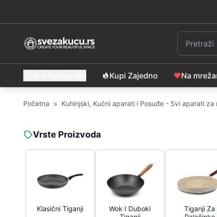
Sve Kategorije
Kupi Zajedno
Na mrež
Početna
>
Kuhinjski, Kućni aparati i Posuđe - Svi aparati z
Vrste Proizvoda
Klasični Tiganji
Wok I Duboki
Tiganji Za
Tiganji
Palačinke