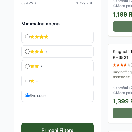
↔
prečnik 
639
RSD
3.799
RSD
⚖
Masa pake
1,199
R
Minimalna ocena
+
Kinghoff 
+
KH3821
(
+
Kinghoff ti
premazom. 
+
Dimenzije t
↔
prečnik 
⚖
Masa pake
Sve ocene
1,399
Primeni Filtere