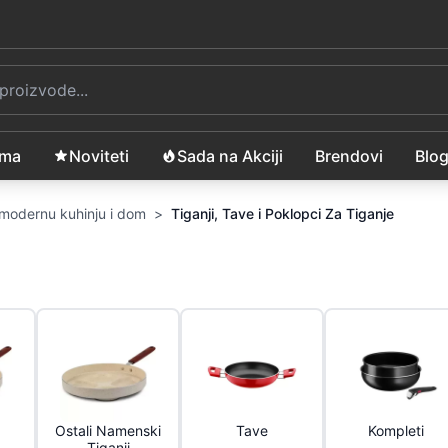
ama
Noviteti
Sada na Akciji
Brendovi
Blo
a modernu kuhinju i dom
>
Tiganji, Tave i Poklopci Za Tiganje
Ostali Namenski
Tave
Kompleti
Tiganji