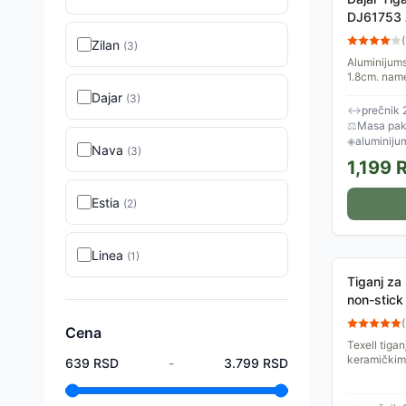
DJ61753 
(
Zilan
(
3
)
Aluminijums
1.8cm. name
drugih posl
Dajar
(
3
)
↔
prečnik 
⚖
Masa pake
◈
aluminijum
Nava
(
3
)
1,199
R
Estia
(
2
)
Linea
(
1
)
Tiganj za
non-stic
(
Cena
Texell tiga
keramičkim
639
RSD
-
3.799
RSD