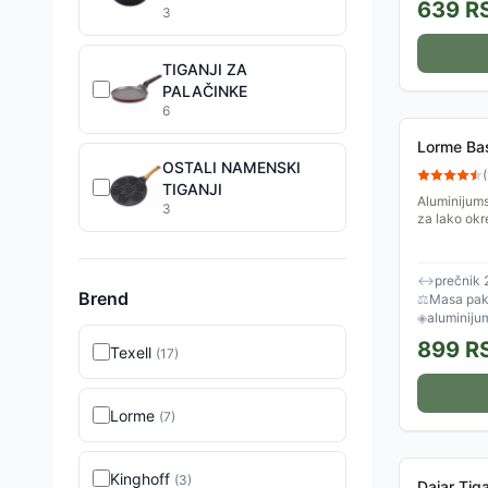
639
R
3
TIGANJI ZA
PALAČINKE
6
Lorme Bas
OSTALI NAMENSKI
(
TIGANJI
Aluminijums
3
za lako okr
↔
prečnik 
Brend
⚖
Masa pake
◈
aluminiju
899
R
Texell
(
17
)
Lorme
(
7
)
Kinghoff
(
3
)
Dajar Tig