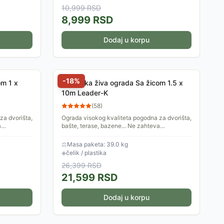
10,999
RSD
8,999
RSD
Dodaj u korpu
-
18
%
om 1 x
Veštačka živa ograda Sa žicom 1.5 x
10m Leader-K
(
58
)
za dvorišta,
Ograda visokog kvaliteta pogodna za dvorišta,
a
bašte, terase, bazene... Ne zahteva
zije:
održavanje, lako se montira. Dimenzije:
1.5x10m.
⚖
Masa paketa: 39.0 kg
◈
čelik / plastika
26,399
RSD
21,599
RSD
Dodaj u korpu