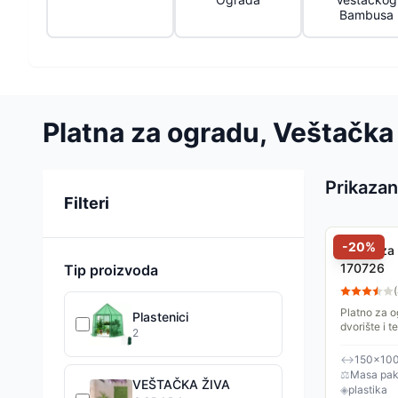
Bambusa
Platna za ogradu, Veštačka
Prikazan
Sortiranje
Filteri
-
20
%
Platno za
170726
Tip proizvoda
(
Platno za o
Plastenici
dvorište i t
2
štite od UV
Dimenzije...
↔
150×10
⚖
Masa pake
VEŠTAČKA ŽIVA
◈
plastika