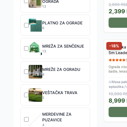
OGRADA
2,999
RS
13
2,399
PLATNO ZA OGRADE
6
-
18
%
MREŽA ZA SENČENJE
Veštačka 
13
5m Leade
(
Ograda viso
MREŽE ZA OGRADU
bašte, tera
4
održavanje,
1.2x5m.
⚖
Masa pake
◈
plastika /
VEŠTAČKA TRAVA
10,990
R
5
8,999
MERDEVINE ZA
PUZAVICE
4