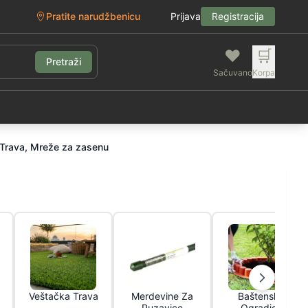
Pratite narudžbenicu
Prijava
Registracija
❤️
🛒
Pretraži
Sačuvano
Korpa
g
 Trava, Mreže za zasenu
Veštačka Trava
Merdevine Za
Baštenske
Puzavice
Ogradice