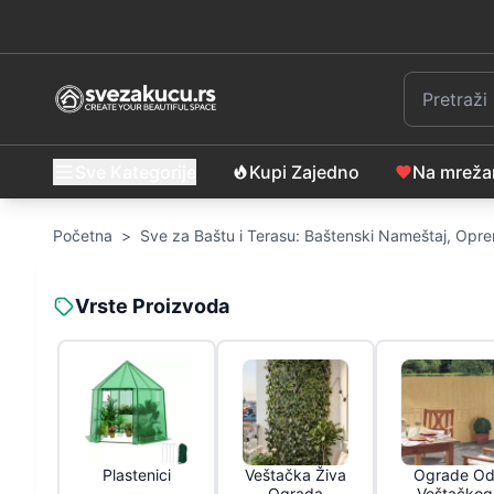
Sve Kategorije
Kupi Zajedno
Na mrež
Početna
>
Sve za Baštu i Terasu: Baštenski Nameštaj, Opre
Vrste Proizvoda
Plastenici
Veštačka Živa
Ograde O
Ograda
Veštačkog