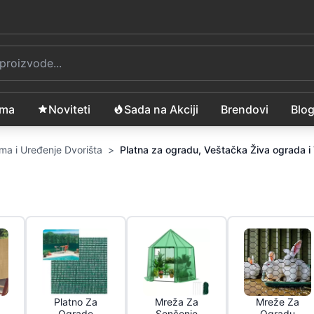
ama
Noviteti
Sada na Akciji
Brendovi
Blo
ma i Uređenje Dvorišta
>
Platna za ogradu, Veštačka Živa ograda i
d
Platno Za
Mreža Za
Mreže Za
Ograde
Senčenje
Ogradu