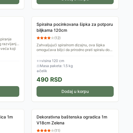
Spiralna pocinkovana šipka za potporu
biljkama 120cm
(
12
)
piranje
 razvijanja.
Zahvaljujući spiralnom dizajnu, ova šipka
cveća koji
omogućava biljci da prirodno prati spiralu dok
raste, pružajući joj stabilnost koja je
neophodna za plod i...
↔
visina 120 cm
⚖
Masa paketa: 1.5 kg
◈
čelik
490
RSD
Dodaj u korpu
ica 1m
Dekorativna baštenska ogradica 1m
V18cm Zelena
(
11
)