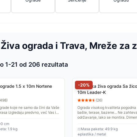
 Živa ograda i Trava, Mreže za
o 1-
21
od
206
rezultata
 proizvoda
-
20
%
 ograde 1.5 x 10m Nortene
Veštačka živa ograda Sa žic
10m Leader-K
498
)
(
26
)
grade koje ne samo da čini da Vaše
Ograda visokog kvaliteta pogodna 
erasa izgledaju predvno, već Vas i
bašte, terase, bazene... Ne zahtev
 zračenja i neželjenih pogleda.
održavanje, lako se montira. Dimen
2x10m.
00 cm
ta: 1.9 kg
⚖
Masa paketa: 49.9 kg
◈
plastika / metal