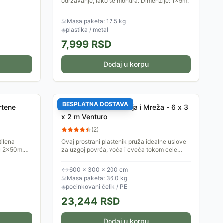
zije:
održavanje, lako se montira. Dimenzije: 1x5m.
⚖
Masa paketa: 12.5 kg
◈
plastika / metal
7,999
RSD
Dodaj u korpu
BESPLATNA DOSTAVA
rtene
Plastenik - Konstrukcija i Mreža - 6 x 3
x 2 m Venturo
(
2
)
tilena
Ovaj prostrani plastenik pruža idealne uslove
su 2x50m.
za uzgoj povrća, voća i cveća tokom cele
godine. Sa dimenzijama 6x3x2 metra, nudi
optimalan prostor za...
↔
600 × 300 × 200 cm
⚖
Masa paketa: 36.0 kg
◈
pocinkovani čelik / PE
23,244
RSD
Dodaj u korpu