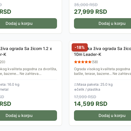
D
35,000
RSD
RSD
27,999
RSD
Dodaj u korpu
Dodaj u korpu
-
18
%
živa ograda Sa žicom 1.2 x
Veštačka živa ograda Sa žic
r-K
10m Leader-K
20
)
(
58
)
kog kvaliteta pogodna za dvorišta,
Ograda visokog kvaliteta pogodna 
se, bazene... Ne zahteva
bašte, terase, bazene... Ne zahtev
 lako se montira. Dimenzije:
održavanje, lako se montira. Dimen
1x10m.
ta: 16.0 kg
⚖
Masa paketa: 25.0 kg
 metal
◈
čelik / plastika
SD
17,999
RSD
RSD
14,599
RSD
Dodaj u korpu
Dodaj u korpu