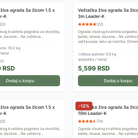
živa ograda Sa žicom 1.5 x
Veštačka živa ograda Sa žico
r-K
3m Leader-K
23
)
(
22
)
kog kvaliteta pogodna za dvorišta,
Ograda visokog kvaliteta pogodna 
se, bazene... Ne zahteva
bašte, terase, bazene... Ne zahtev
 lako se montira. Dimenzije:
održavanje, lako se montira. Dimen
1.2x3m.
ta: 19.0 kg
 metal
⚖
Masa paketa: 9.9 kg
◈
plastika / metal
SD
9
RSD
5,599
RSD
Dodaj u korpu
Dodaj u korpu
-
12
%
živa ograda Sa žicom 1.5 x
Veštačka živa ograda Sa žico
r-K
10m Leader-K
22
)
(
74
)
kog kvaliteta pogodna za dvorišta,
Ograda visokog kvaliteta pogodna 
se, bazene... Ne zahteva
bašte, terase, bazene... Ne zahtev