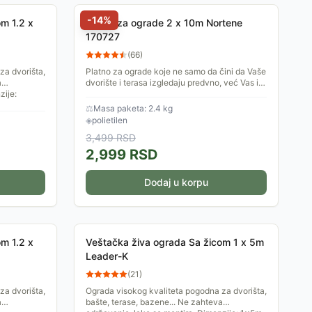
-
14
%
m 1.2 x
Platno za ograde 2 x 10m Nortene
170727
(
66
)
za dvorišta,
Platno za ograde koje ne samo da čini da Vaše
a
dvorište i terasa izgledaju predvno, već Vas i
zije:
štite od UV zračenja i neželjenih pogleda.
Dimenzije 2 x...
⚖
Masa paketa: 2.4 kg
◈
polietilen
3,499
RSD
2,999
RSD
Dodaj u korpu
m 1.2 x
Veštačka živa ograda Sa žicom 1 x 5m
Leader-K
(
21
)
za dvorišta,
Ograda visokog kvaliteta pogodna za dvorišta,
a
bašte, terase, bazene... Ne zahteva