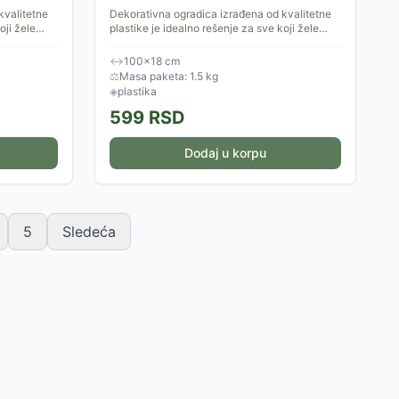
kvalitetne
Dekorativna ogradica izrađena od kvalitetne
oji žele
plastike je idealno rešenje za sve koji žele
u, a da
vizuelno jasne granice u eksterijeru, a da
pritom zadrže...
↔
100×18 cm
⚖
Masa paketa: 1.5 kg
◈
plastika
599
RSD
Dodaj u korpu
5
Sledeća