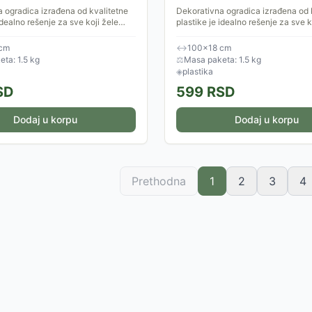
 ogradica izrađena od kvalitetne
Dekorativna ogradica izrađena od 
idealno rešenje za sve koji žele
plastike je idealno rešenje za sve k
sne granice u eksterijeru, a da
vizuelno jasne granice u eksterijer
e...
pritom zadrže...
cm
↔
100×18 cm
ta: 1.5 kg
⚖
Masa paketa: 1.5 kg
◈
plastika
SD
599
RSD
Dodaj u korpu
Dodaj u korpu
Prethodna
1
2
3
4