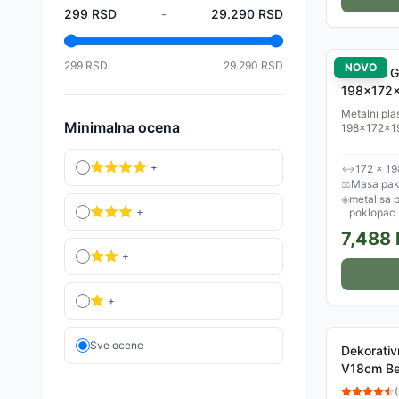
299
RSD
-
29.290
RSD
299
RSD
29.290
RSD
NOVO
Venturo G
198x172
Metalni pla
Minimalna ocena
198x172x19
+
↔
172 × 19
⚖
Masa pak
◈
metal sa 
+
poklopac
7,488
+
+
Sve ocene
Dekorativ
V18cm B
(