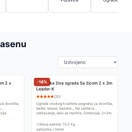
 zasenu
-
18
%
om 2 x
Veštačka živa ograda Sa žicom 2 x 3m
Leader-K
(
20
)
za dvorišta,
Ograda visokog kvaliteta pogodna za dvorišta,
a
bašte, terase, bazene... Ne zahteva
zije:
održavanje, lako se montira. Dimenzije: 2x3m.
⚖
Masa paketa: 15.0 kg
◈
plastika / metal