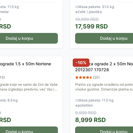
 lako se montira. Dimenzije:
održavanje, lako se montira. Dimen
1.2x10m.
ta: 11.5 kg
⚖
Masa paketa: 31.0 kg
 metal
◈
čelik / plastika
D
19,999
RSD
RSD
17,599
RSD
Dodaj u korpu
Dodaj u korpu
-
10
%
 ograde 1.5 x 50m Nortene
Platno za ograde 2 x 50m No
2012307 170728
15
)
(
20
)
grade koje ne samo da čini da Vaše
Platno za ograde izrađeno od polie
erasa izgledaju predvno, već Vas i
visoke gustine. Dimenzije platna 
 zračenja i neželjenih pogleda.
Stepen zasenčenosti: 80%
5...
ta: 8.9 kg
⚖
Masa paketa: 11.0 kg
◈
polietilen
D
9,999
RSD
RSD
8,999
RSD
Dodaj u korpu
Dodaj u korpu