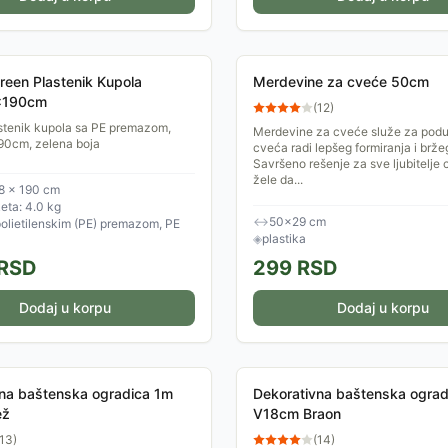
reen Plastenik Kupola
Merdevine za cveće 50cm
x190cm
(
12
)
stenik kupola sa PE premazom,
Merdevine za cveće služe za podu
0cm, zelena boja
cveća radi lepšeg formiranja i bržeg
Savršeno rešenje za sve ljubitelje 
žele da...
8 × 190 cm
eta: 4.0 kg
↔
50×29 cm
polietilenskim (PE) premazom, PE
◈
plastika
RSD
299
RSD
Dodaj u korpu
Dodaj u korpu
na baštenska ogradica 1m
Dekorativna baštenska ograd
ež
V18cm Braon
13
)
(
14
)