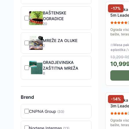
-
17
%
Veštačka 
BAŠTENSKE
5m Leade
OGRADICE
(
20
Ograda viso
bašte, tera
održavanje,
MREŽE ZA OLUKE
1.5x5m.
⚖
Masa pake
2
◈
plastika /
13,299
R
GRADJEVINSKA
10,99
ZAŠTITNA MREŽA
8
Brend
-
14
%
Veštačka 
3m Leade
CNPNA Group
(
33
)
(
Ograda viso
bašte, tera
Nortene Intermas
(
13
)