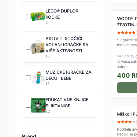
LEGO® DUPLO®
KOCKE
WOODY Pu
2
ŽIVOTINJ
(
AKTIVITI STOČIĆI
Slagalice s
VOLANI IGRAČKE SA
motiva: pas
Uzrast: 2g+
VIŠE AKTIVNOSTI
15
↔
17 × 13 
⚖
Masa pake
◈
drvo
MUZIČKE IGRAČKE ZA
400
R
DECU I BEBE
15
EDUKATIVNE KNJIGE
SLIKOVNICE
22
Miško i P
(
Roditelji u
neobična p
Brend