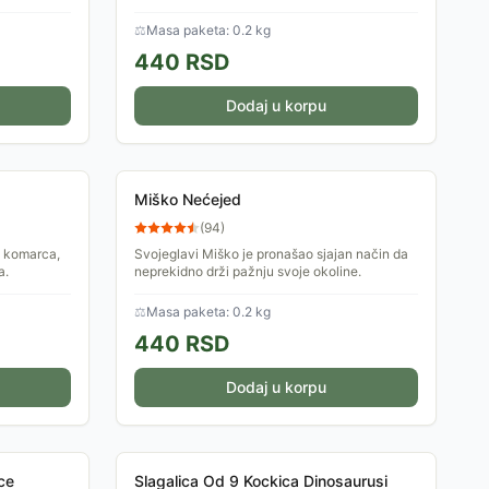
⚖
Masa paketa: 0.2 kg
440
RSD
Dodaj u korpu
Miško Nećejed
(
94
)
i komarca,
Svojeglavi Miško je pronašao sjajan način da
a.
neprekidno drži pažnju svoje okoline.
⚖
Masa paketa: 0.2 kg
440
RSD
Dodaj u korpu
ce
Slagalica Od 9 Kockica Dinosaurusi