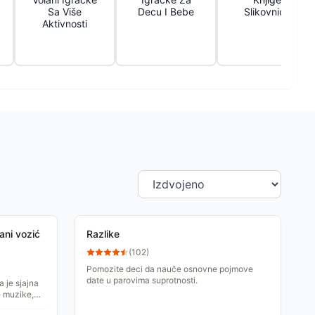
Sa Više
Decu I Bebe
Slikovnice
Aktivnosti
ani vozić
Razlike
(
102
)
Pomozite deci da nauče osnovne pojmove
date u parovima suprotnosti.
 je sjajna
 muzike,
zi, tu je i