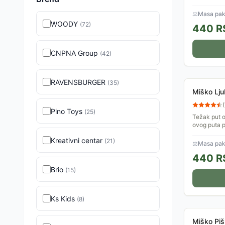
⚖
Masa pake
WOODY
(
72
)
440
R
CNPNA Group
(
42
)
RAVENSBURGER
(
35
)
Miško Lj
(
Pino Toys
(
25
)
Težak put o
ovog puta p
presudnu u
Kreativni centar
(
21
)
⚖
Masa pake
440
R
Brio
(
15
)
Ks Kids
(
8
)
Miško Pi