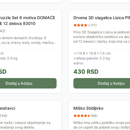
zzle Set 6 motiva DOMAĆE
Drvena 3D slagalica Lisica P
E 12 delova 93010
(
11
)
42
)
Pino 3D Slagalica Lisica je jednos
korisno didaktičko sredstvo za de
a temom domaćih životinja. 6
od 12 meseci i stariju, koja ima za c
, ovca, krava, konj, svinja, mačka.
zabavu, kod...
. 12 delova. Dimenzija: 17 x 13 cm.
cm
↔
14.8 × 14.8 × 1.4 cm
ta: 0.5 kg
⚖
Masa paketa: 0.2 kg
◈
drvo
SD
430
RSD
Dodaj u korpu
Dodaj u korpu
undravci
Miško Stidljivko
144
)
(
94
)
vek traže i nalaze objašnjenje za
Miško ima veliku podršku svoje po
onašanja svog deteta.
da će uspeti da pobedi svoju stidlji