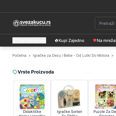
Sve Kategorije
Kupi Zajedno
Na mrež
Početna
>
Igračke za Decu i Bebe - Od Lutki Do Motora
>
Vrste Proizvoda
Didaktičke
Igračke Sorteri
Puzzle Za D
Kocke I Igračke
Za Oblike
Slagalice