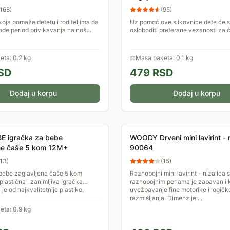
168
)
(
95
)
koja pomaže detetu i roditeljima da
Uz pomoć ove slikovnice dete će s
ode period privikavanja na nošu.
osloboditi preterane vezanosti za
ta: 0.2 kg
⚖
Masa paketa: 0.1 kg
SD
479
RSD
Dodaj u korpu
Dodaj u korpu
E igračka za bebe
WOODY Drveni mini lavirint - n
ene čaše 5 kom 12M+
90064
13
)
(
15
)
 bebe zaglavljene čaše 5 kom
Raznobojni mini lavirint - nizalica 
lastična i zanimljiva igračka
raznobojnim perlama je zabavan i 
je od najkvalitetnije plastike.
uvežbavanje fine motorike i logičk
idealna za bebe
razmišljanja. Dimenzije:...
ta: 0.9 kg