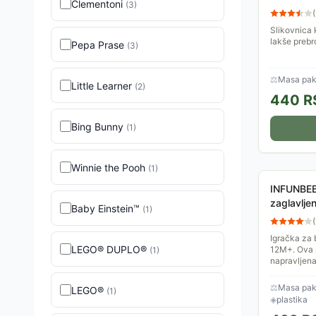
Clementoni
(
3
)
(
Slikovnica 
lakše prebr
Pepa Prase
(
3
)
⚖
Masa pake
Little Learner
(
2
)
440
R
Bing Bunny
(
1
)
Winnie the Pooh
(
1
)
INFUNBEB
zaglavlj
Baby Einstein™
(
1
)
(
Igračka za
LEGO® DUPLO®
12M+. Ova p
(
1
)
napravljena 
Igračka je 
⚖
Masa pake
LEGO®
(
1
)
◈
plastika