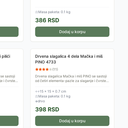
⚖
Masa paketa: 0.1 kg
386
RSD
Dodaj u korpu
pilići
Drvena slagalica 4 dela Mačka i miš
PINO 4733
(
11
)
se sastoji
Drvena slagalica Mačka i miš PINO se sastoji
e i čvrste,
od četiri elementa-pazle za slaganje i čvrste,
ja slagalice,
drvene podloge na kojoj je ilustracija slagalice,
kao...
↔
15 × 15 × 0.7 cm
⚖
Masa paketa: 0.1 kg
◈
drvo
398
RSD
Dodaj u korpu