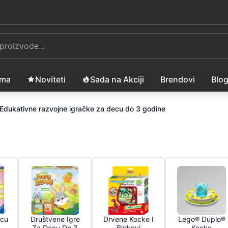
ama
Noviteti
Sada na Akciji
Brendovi
Blo
Edukativne razvojne igračke za decu do 3 godine
ecu
Društvene Igre
Drvene Kocke I
Lego® Duplo®
Za Decu Do 3
Blokovi
Kocke