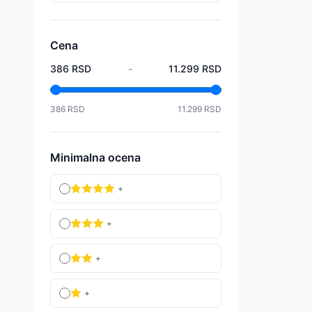
Cena
386
RSD
-
11.299
RSD
386
RSD
11.299
RSD
Minimalna ocena
+
+
+
+