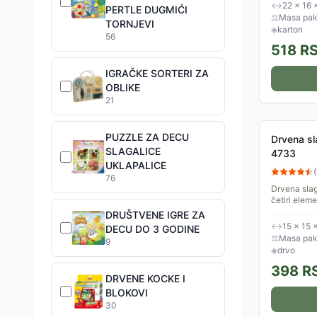
ih tema inspi
↔
22 × 16 
PERTLE DUGMIĆI
⚖
Masa pak
TORNJEVI
◈
karton
56
518
R
IGRAČKE SORTERI ZA
OBLIKE
21
PUZZLE ZA DECU
Drvena sl
SLAGALICE
4733
UKLAPALICE
(
76
Drvena slag
četiri elem
drvene podlo
DRUŠTVENE IGRE ZA
kao pomoć.
↔
15 × 15 
DECU DO 3 GODINE
⚖
Masa pake
9
◈
drvo
398
R
DRVENE KOCKE I
BLOKOVI
30