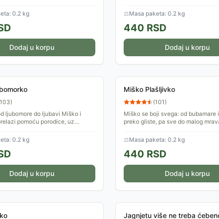
ta: 0.2 kg
⚖
Masa paketa: 0.2 kg
SD
440
RSD
Dodaj u korpu
Dodaj u korpu
ubomorko
Miško Plašljivko
103
)
(
101
)
d ljubomore do ljubavi Miško i
Miško se boji svega: od bubamare 
relazi pomoću porodice, uz
preko gliste, pa sve do malog mrav
logu deke.
ta: 0.2 kg
⚖
Masa paketa: 0.2 kg
SD
440
RSD
Dodaj u korpu
Dodaj u korpu
ško
Jagnjetu više ne treba ćeben