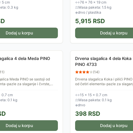
risati -...
zadatak koji dete...
× 5 cm
↔
76 × 76 × 19 cm
eta: 0.3 kg
⚖
Masa paketa: 1.5 kg
◈
drvo / plastika
SD
5,915
RSD
Dodaj u korpu
Dodaj u korpu
agalica 4 dela Meda PINO
Drvena slagalica 4 dela Koka i 
PINO 4733
11
)
(
14
)
alica Meda PINO se sastoji od
Drvena slagalica Koka i pilići PINO 
enta-pazle za slaganje i čvrste,
od četiri elementa-pazle za slaganj
ge na kojoj je ilustracija slagalice,
drvene podloge na kojoj je ilustraci
..
kao...
× 0.7 cm
↔
15 × 15 × 0.7 cm
ta: 0.1 kg
⚖
Masa paketa: 0.1 kg
◈
drvo
SD
398
RSD
Dodaj u korpu
Dodaj u korpu