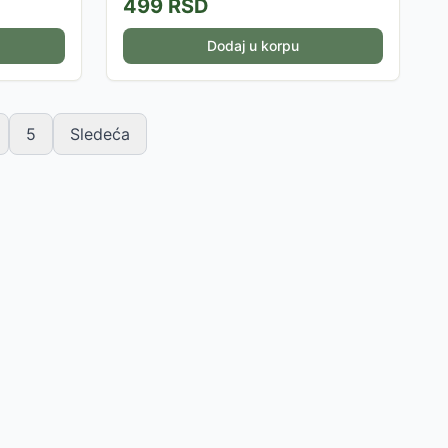
499
RSD
Dodaj u korpu
5
Sledeća