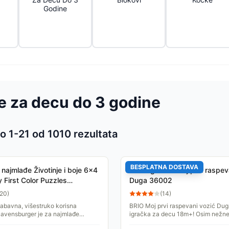
Godine
e za decu do 3 godine
o 1-
21
od
1010
rezultata
 proizvoda
BESPLATNA DOSTAVA
 najmlađe Životinje i boje 6x4
BRIO Igračka Moj prvi raspev
 First Color Puzzles
Duga 36002
rger 03006
20
)
(
14
)
abavna, višestruko korisna
BRIO Moj prvi raspevani vozić Duga
Ravensburger je za najmlađe
igračka za decu 18m+! Osim nežne
alice od kojih mogu početi i čija će
zabavnog voženja lokomotive po pru