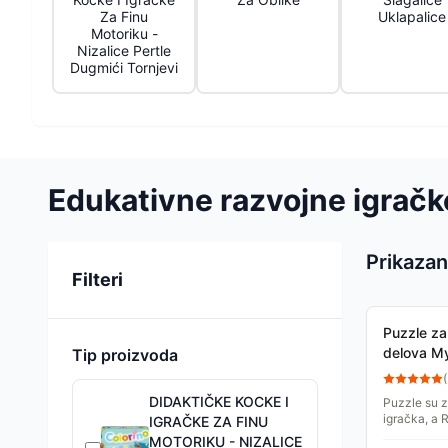
Za Finu
Uklapalice
Motoriku -
Nizalice Pertle
Dugmići Tornjevi
Edukativne razvojne igračk
Prikazan
Sortiranje
Filteri
Puzzle za
delova My
Tip proizvoda
Ravensbu
(
DIDAKTIČKE KOCKE I
Puzzle su z
igračka, a 
IGRAČKE ZA FINU
kreirao slag
MOTORIKU - NIZALICE