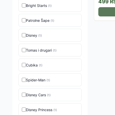
499
R
Bright Starts
(
1
)
Patrolne Šape
(
1
)
Disney
(
1
)
Tomas i drugari
(
1
)
Cubika
(
1
)
Spider-Man
(
1
)
Disney Cars
(
1
)
Disney Princess
(
1
)