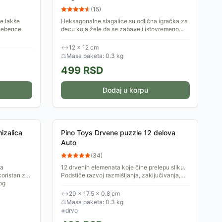
(
15
)
e lakše
Heksagonalne slagalice su odlična igračka za
 ćebence.
decu koja žele da se zabave i istovremeno
razviju svoje kognitivne sposobnosti. Ova
igračka je savršen...
↔
12 × 12 cm
⚖
Masa paketa: 0.3 kg
499
RSD
Dodaj u korpu
izalica
Pino Toys Drvene puzzle 12 delova
Auto
(
34
)
sa
12 drvenih elemenata koje čine prelepu sliku.
koristan za
Podstiče razvoj razmišljanja, zaključivanja,
og
koncentracije, fine motorike, koordinacije
oko-ruka, kao i...
↔
20 × 17.5 × 0.8 cm
⚖
Masa paketa: 0.3 kg
◈
drvo