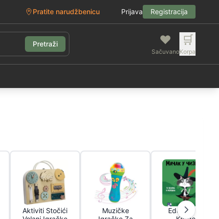
Pratite narudžbenicu
Prijava
Registracija
❤️
🛒
Pretraži
Sačuvano
Korpa
g
Aktiviti Stočići
Muzičke
Edukativne
Volani Igračke
Igračke Za
Knjige