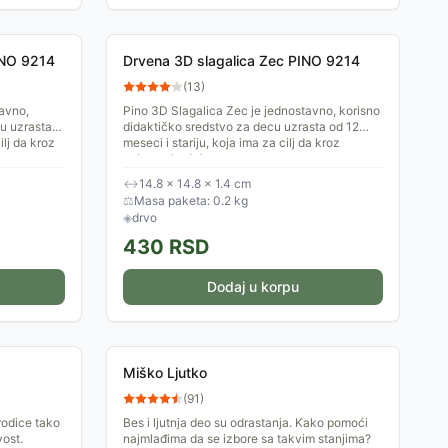
INO 9214
Drvena 3D slagalica Zec PINO 9214
(
13
)
tavno,
Pino 3D Slagalica Zec je jednostavno, korisno
cu uzrasta
didaktičko sredstvo za decu uzrasta od 12
ilj da kroz
meseci i stariju, koja ima za cilj da kroz
zabavu, kod dece...
↔
14.8 × 14.8 × 1.4 cm
⚖
Masa paketa: 0.2 kg
◈
drvo
430
RSD
Dodaj u korpu
Miško Ljutko
(
91
)
rodice tako
Bes i ljutnja deo su odrastanja. Kako pomoći
vost.
najmlađima da se izbore sa takvim stanjima?