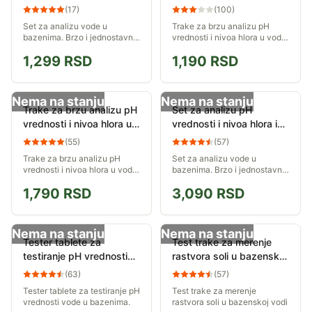
vodi bazena DPool kapi
vodi VEL 103
(
17
)
(
100
)
Set za analizu vode u
Trake za brzu analizu pH
bazenima. Brzo i jednostavno
vrednosti i nivoa hlora u vodi.
proverite pH vrednost i nivo
Sadržaj seta je dovoljan za
1,299
RSD
1,190
RSD
hlora u vodi. Sadržaj seta je
50 merenja.
dovoljan za oko 50 merenja.
Nema na stanju
Nema na stanju
Trake za brzu analizu pH
Set za analizu pH
vrednosti i nivoa hlora u
vrednosti i nivoa hlora i
vodi Aquacheck
broma u vodi
(
55
)
(
57
)
Trake za brzu analizu pH
Set za analizu vode u
vrednosti i nivoa hlora u vodi.
bazenima. Brzo i jednostavno
Sadržaj seta je dovoljan za
proverite pH vrednost i nivo
1,790
RSD
3,090
RSD
50 merenja.
hlora i broma u vodi. Sadržaj
seta je dovoljan za više od
100 merenja.
Nema na stanju
Nema na stanju
Tester tablete za
Test trake za merenje
testiranje pH vrednosti
rastvora soli u bazenskoj
vode u bazenima
vodi 022009
(
63
)
(
57
)
020140
Tester tablete za testiranje pH
Test trake za merenje
vrednosti vode u bazenima.
rastvora soli u bazenskoj vodi