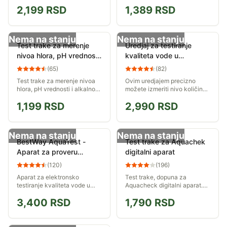
2,199
RSD
1,389
RSD
Nema na stanju
Nema na stanju
Test trake za merenje
Uredjaj za testiranje
nivoa hlora, pH vrednosti
kvaliteta vode u
i alkalnosti vode u
bazenima PC101
(
65
)
(
82
)
bazenima 022011
Test trake za merenje nivoa
Ovim uredjajem precizno
hlora, pH vrednosti i alkalnosti
možete izmeriti nivo količine
vode u bazenima.
hlora kao i PH vrednost vode.
1,199
RSD
2,990
RSD
Ovo su 2 najbitnija parametra
a kada su u idealnom balansu
voda u...
Nema na stanju
Nema na stanju
BestWay AquaTest -
Test trake za Aquachek
Aparat za proveru
digitalni aparat
kvaliteta vode u
(
120
)
(
196
)
bazenima
Aparat za elektronsko
Test trake, dopuna za
testiranje kvaliteta vode u
Aquacheck digitalni aparat.
bazenima. Najjednostavniji
Proverite sadržaj hlora,
3,400
RSD
1,790
RSD
način da saznate PH vrednost
broma, pH vrednost i ukupni
vode, kao i prisustvo hlora...
alkalitet vode u vašem
bazenu.