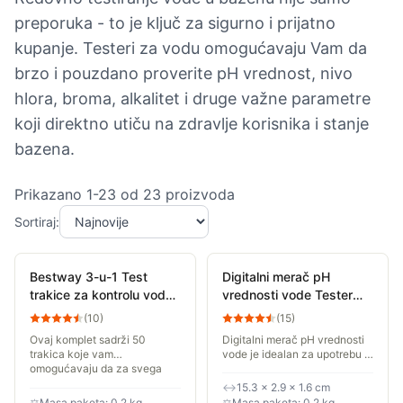
preporuka - to je ključ za sigurno i prijatno
kupanje. Testeri za vodu omogućavaju Vam da
brzo i pouzdano proverite pH vrednost, nivo
hlora, broma, alkalitet i druge važne parametre
koji direktno utiču na zdravlje korisnika i stanje
bazena.
Prikazano
1
-
23
od
23
proizvoda
Sortiraj:
Bestway 3-u-1 Test
Digitalni merač pH
trakice za kontrolu vode
vrednosti vode Tester
u bazenu 50 kom. 58142
PH05
(
10
)
(
15
)
Ovaj komplet sadrži 50
Digitalni merač pH vrednosti
trakica koje vam
vode je idealan za upotrebu u
omogućavaju da za svega
domaćinstvu ili laboratoriji,
nekoliko sekundi,
pogodan je za testiranje pH
↔
15.3 × 2.9 × 1.6 cm
jednostavno i bez skupih
ravnoteže vode za piće,
⚖
Masa paketa: 0.2 kg
⚖
Masa paketa: 0.2 kg