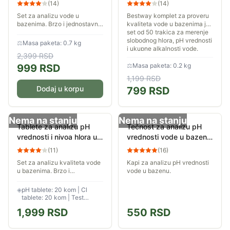
vodi Pooltrend VEL 102
bazenima 58142
(
14
)
(
14
)
Set za analizu vode u
Bestway komplet za proveru
bazenima. Brzo i jednostavno
kvaliteta vode u bazenima je
proverite pH vrednost i nivo
set od 50 trakica za merenje
hlora u vodi. Sadržaj seta je
slobodnog hlora, pH vrednosti
⚖
Masa paketa: 0.7 kg
dovoljan za 10 merenja.
i ukupne alkalnosti vode.
2,399
RSD
Olakšava...
⚖
Masa paketa: 0.2 kg
999
RSD
1,199
RSD
Dodaj u korpu
799
RSD
Nema na stanju
Nema na stanju
Tablete za analizu pH
Tečnost za analizu pH
vrednosti i nivoa hlora u
vrednosti vode u bazenu
vodi Lovibond
DPool Phenol Red
(
11
)
(
16
)
022510
Set za analizu kvaliteta vode
Kapi za analizu pH vrednosti
u bazenima. Brzo i
vode u bazenu.
jednostavno proverite pH
vrednost i nivo hlora u vodi
◈
pH tablete: 20 kom | Cl
svog bazena.
tablete: 20 kom | Test
epruveta u kompletu
1,999
RSD
550
RSD