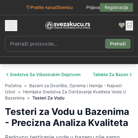
Pratite narudžbenicu
Prijava
Registracija
❤️
🛒
Pretraži
Sredstva Sa Višestrukim Dejstvom
Tablete Za Bazen
Početna
>
Bazeni za Dvorište, Oprema i Hemija - Najveći
Izbor
>
Hemijska Sredstva Za Održavanje Kvaliteta Vode U
Bazenima
>
Testeri Za Vodu
Testeri za Vodu u Bazenima
- Precizna Analiza Kvaliteta
Redovno testiranje vode u bazenu nije samo