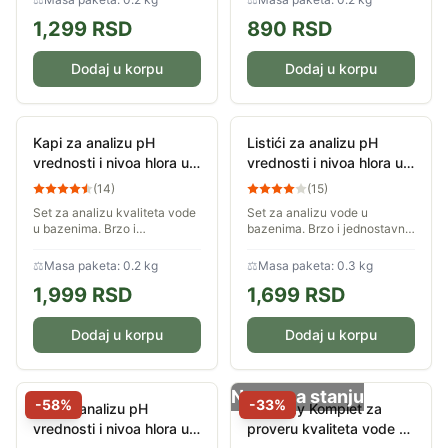
laboratorijskih aparata,
bazena,...
1,299
RSD
890
RSD
očitate tri...
Dodaj u korpu
Dodaj u korpu
Kapi za analizu pH
Listići za analizu pH
vrednosti i nivoa hlora u
vrednosti i nivoa hlora u
vodi Nero
vodi Nero 50 kom.
(
14
)
(
15
)
Set za analizu kvaliteta vode
Set za analizu vode u
u bazenima. Brzo i
bazenima. Brzo i jednostavno
jednostavno proverite pH
proverite pH vrednost i nivo
vrednost i nivo hlora u vodi
hlora u vodi. Sadržaj seta je
⚖
Masa paketa: 0.2 kg
⚖
Masa paketa: 0.3 kg
svog bazena.
dovoljan za 50 merenja.
1,999
RSD
1,699
RSD
Dodaj u korpu
Dodaj u korpu
Nema na stanju
-
58
%
-
33
%
Set za analizu pH
Bestway Komplet za
vrednosti i nivoa hlora u
proveru kvaliteta vode u