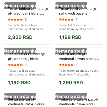
Nema na stanju
Nema na stanju
Tester tablete za merenje
Tester listići za merenje
pH vrednosti i hlora u
soli u vodi bazena
vodi bazena
(
16
)
(
17
)
Tester tablete za brzu i
Tester listići za brzu i
jednostavnu analizu nivoa
jednostavnu analizu nivoa
hlora i pH vrednosti vode u
soli u vodi bazena. Pakovanje
2,850
RSD
1,199
RSD
bazenu.
sadrži 50 listića.
Nema na stanju
Nema na stanju
Tester listići za merenje
Set za analizu pH
pH vrednosti, hlora,
vrednosti i nivoa hlora u
broma i alkaliteta u vodi
vodi bazena Emaux
(
17
)
(
16
)
Tester listići za brzu i
Tečni tester za analizu vode u
jednostavnu analizu vode u
bazenima. Analiza pH
bazenima. Služe za merenje
vrednosti i nivoa hlora.
1,190
RSD
1,290
RSD
pH vrednosti, nivoa hlora,
nivoa broma i alkaliteta vode.
Nema na stanju
Nema na stanju
Set za analizu pH
Trake za brzu analizu pH
vrednosti i nivoa hlora u
vrednosti i nivoa hlora u