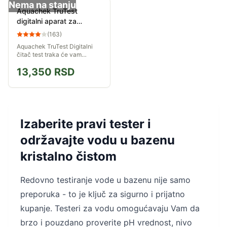
Nema na stanju
Aquachek TruTest
digitalni aparat za
očitavanje kvaliteta vode
(
163
)
u bazenima
Aquachek TruTest Digitalni
čitač test traka će vam
pomoći da saznate, da li je
13,350
RSD
vaša voda u bazenu
adekvatnog sastava i
dovoljno dezinfikovana.
Izaberite pravi tester i
održavajte vodu u bazenu
kristalno čistom
Redovno testiranje vode u bazenu nije samo
preporuka - to je ključ za sigurno i prijatno
kupanje. Testeri za vodu omogućavaju Vam da
brzo i pouzdano proverite pH vrednost, nivo