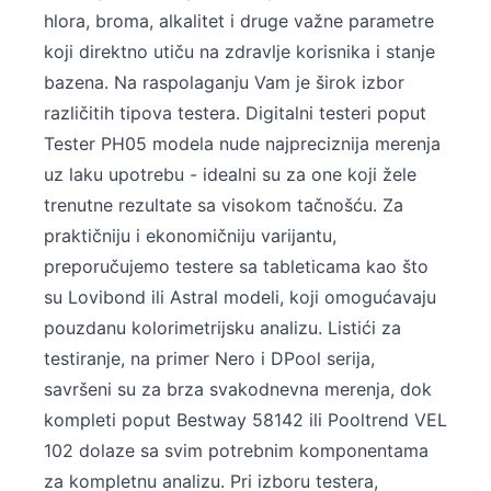
hlora, broma, alkalitet i druge važne parametre
koji direktno utiču na zdravlje korisnika i stanje
bazena. Na raspolaganju Vam je širok izbor
različitih tipova testera. Digitalni testeri poput
Tester PH05 modela nude najpreciznija merenja
uz laku upotrebu - idealni su za one koji žele
trenutne rezultate sa visokom tačnošću. Za
praktičniju i ekonomičniju varijantu,
preporučujemo testere sa tableticama kao što
su Lovibond ili Astral modeli, koji omogućavaju
pouzdanu kolorimetrijsku analizu. Listići za
testiranje, na primer Nero i DPool serija,
savršeni su za brza svakodnevna merenja, dok
kompleti poput Bestway 58142 ili Pooltrend VEL
102 dolaze sa svim potrebnim komponentama
za kompletnu analizu. Pri izboru testera,