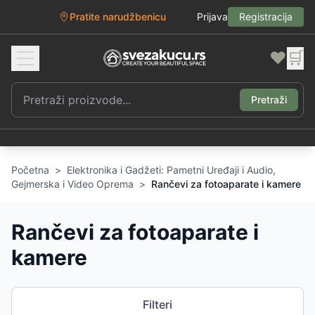
Pratite narudžbenicu
Prijava
Registracija
❤️
🛒
Pretraži
Početna
>
Elektronika i Gadžeti: Pametni Uređaji i Audio,
Gejmerska i Video Oprema
>
Rančevi za fotoaparate i kamere
Rančevi za fotoaparate i
kamere
Filteri