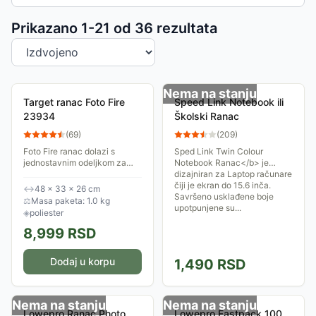
Sortiranje proizvoda
Prikazano 1-
21
od
36
rezultata
Nema na stanju
Target ranac Foto Fire
Speed Link Notebook ili
23934
Školski Ranac
(
69
)
(
209
)
Foto Fire ranac dolazi s
Sped Link Twin Colour
jednostavnim odeljkom za
Notebook Ranac</b> je
fotoaparat ili objektiv.
dizajniran za Laptop računare
Unutrašnji odeljak je
čiji je ekran do 15.6 inča.
↔
48 × 33 × 26 cm
razdeljen na dva dela: prostor
Savršeno usklađene boje
⚖
Masa paketa: 1.0 kg
za foto opremu i...
upotpunjene su...
◈
poliester
8,999
RSD
Dodaj u korpu
1,490
RSD
Nema na stanju
Nema na stanju
Lowepro Ranac Photo
Lowepro Fastpack 100