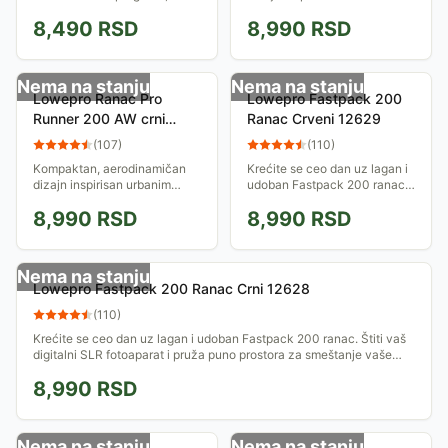
napravljen je da primi ceo
predelima, za fotografe koji
8,490
RSD
8,990
RSD
komplet sa aparatom kao i
svoju opremu nose kroz
lične dodatke. Vlasnici DSL
ulične gužve. U njega staje
fotoaparata će...
fotoaparat, tripod...
Nema na stanju
Nema na stanju
Lowepro Ranac Pro
Lowepro Fastpack 200
Runner 200 AW crni
Ranac Crveni 12629
13019
(
107
)
(
110
)
Kompaktan, aerodinamičan
Krećite se ceo dan uz lagan i
dizajn inspirisan urbanim
udoban Fastpack 200 ranac.
predelima, za fotografe koji
Štiti vaš digitalni SLR
8,990
RSD
8,990
RSD
svoju opremu nose kroz
fotoaparat i pruža puno
ulične gužve. U njega staje
prostora za smeštanje vaše
fotoaparat, tripod...
dodatne opreme....
Nema na stanju
Lowepro Fastpack 200 Ranac Crni 12628
(
110
)
Krećite se ceo dan uz lagan i udoban Fastpack 200 ranac. Štiti vaš
digitalni SLR fotoaparat i pruža puno prostora za smeštanje vaše
dodatne opreme....
8,990
RSD
Nema na stanju
Nema na stanju