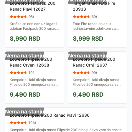
Lowepro Fastpack 200
Target ranac Foto Fire
Ranac Plavi 12627
23933
(
98
)
(
69
)
Krećite se ceo dan uz lagan i
Foto Fire ranac dolazi s
udoban Fastpack 200 ranac.
jednostavnim odeljkom za
Štiti vaš digitalni SLR
fotoaparat ili objektiv.
8,990
RSD
8,999
RSD
fotoaparat i pruža puno
Unutrašnji odeljak je
prostora za smeštanje vaše
razdeljen na dva dela: prostor
dodatne opreme....
za foto opremu i...
Nema na stanju
Nema na stanju
Lowepro Flipside 200
Lowepro Flipside 200
Ranac Crveni 12638
Ranac Crni 12637
(
101
)
(
99
)
Kompaktni, laki dizajn ranca
Kompaktni, laki dizajn ranca
Flipside 200 omogućava vam
Flipside 200 omogućava vam
da nosite svoj DSLR aparat
da nosite svoj DSLR aparat
9,490
RSD
9,490
RSD
bez ikakvih briga. Jedinstveni
bez ikakvih briga. Jedinstveni
prilaz zadnjoj pregradi.
prilaz zadnjoj pregradi.
Nema na stanju
Lowepro Flipside 200 Ranac Plavi 12636
(
106
)
Kompaktni, laki dizajn ranca Flipside 200 omogućava vam da nosite