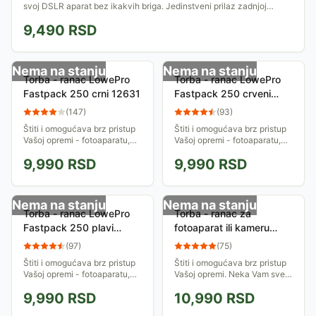
svoj DSLR aparat bez ikakvih briga. Jedinstveni prilaz zadnjoj
pregradi.
9,490
RSD
Nema na stanju
Nema na stanju
Torba - ranac LowePro
Torba - ranac LowePro
Fastpack 250 crni 12631
Fastpack 250 crveni
12632
(
147
)
(
93
)
Štiti i omogućava brz pristup
Štiti i omogućava brz pristup
Vašoj opremi - fotoaparatu,
Vašoj opremi - fotoaparatu,
dodatnim objektivima,
dodatnim objektivima,
9,990
RSD
9,990
RSD
laptopu... Neka Vam sve bude
laptopu... Neka Vam sve bude
na dohvat ruke, a opet
na dohvat ruke, a opet
zaštićeno u...
zaštićeno u...
Nema na stanju
Nema na stanju
Torba - ranac LowePro
Torba - ranac za
Fastpack 250 plavi
fotoaparat ili kameru
12630
LowePro Photo
(
97
)
(
75
)
Hatchback 16L AW plavi
Štiti i omogućava brz pristup
Štiti i omogućava brz pristup
Vašoj opremi - fotoaparatu,
Vašoj opremi. Neka Vam sve
dodatnim objektivima,
bude na dohvat ruke.
9,990
RSD
10,990
RSD
laptopu... Neka Vam sve bude
Specijalan kaiš ravnomerno
na dohvat ruke, a opet
raspoređuje težinu što