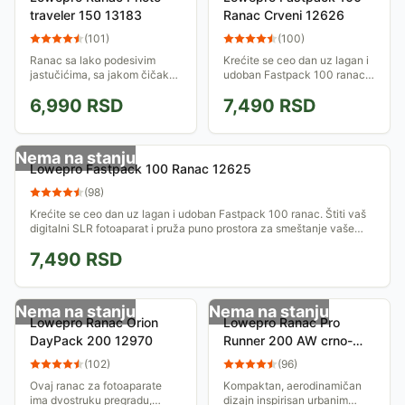
traveler 150 13183
Ranac Crveni 12626
(
101
)
(
100
)
Ranac sa lako podesivim
Krećite se ceo dan uz lagan i
jastučićima, sa jakom čičak
udoban Fastpack 100 ranac.
trakom, za lakši i sigurniji
Štiti vaš digitalni SLR
6,990
RSD
7,490
RSD
raspored opreme. Sa obe
fotoaparat i pruža puno
strane ranca su SlipLock™
prostora za smeštanje vaše
petlje za kačenje...
dodatne opreme....
Nema na stanju
Lowepro Fastpack 100 Ranac 12625
(
98
)
Krećite se ceo dan uz lagan i udoban Fastpack 100 ranac. Štiti vaš
digitalni SLR fotoaparat i pruža puno prostora za smeštanje vaše
dodatne opreme....
7,490
RSD
Nema na stanju
Nema na stanju
Lowepro Ranac Orion
Lowepro Ranac Pro
DayPack 200 12970
Runner 200 AW crno-
zeleni 13134
(
102
)
(
96
)
Ovaj ranac za fotoaparate
Kompaktan, aerodinamičan
ima dvostruku pregradu,
dizajn inspirisan urbanim