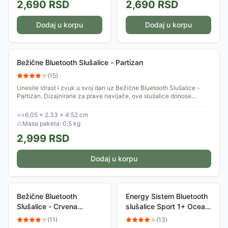
2,690
RSD
2,690
RSD
Dodaj u korpu
Dodaj u korpu
Bežične Bluetooth Slušalice - Partizan
(
15
)
Unesite strast i zvuk u svoj dan uz Bežične Bluetooth Slušalice -
Partizan. Dizajnirane za prave navijače, ove slušalice donose
vrhunski stereo zvuk...
↔
6.05 × 2.33 × 4.52 cm
⚖
Masa paketa: 0.5 kg
2,999
RSD
Dodaj u korpu
Bežične Bluetooth
Energy Sistem Bluetooth
Slušalice - Crvena
slušalice Sport 1+ Ocean
Zvezda
Sa mikrofonom M45179
(
11
)
(
13
)