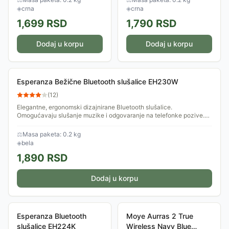
pozive. Slušalice su male,
pozive. Slušalice su male,
◈
crna
◈
crna
udobne i pouzdane. Kućište
udobne i pouzdane. Kućište
1,699
RSD
1,790
RSD
za...
za...
Dodaj u korpu
Dodaj u korpu
Esperanza Bežične Bluetooth slušalice EH230W
(
12
)
Elegantne, ergonomski dizajnirane Bluetooth slušalice.
Omogućavaju slušanje muzike i odgovaranje na telefonke pozive.
Slušalice su male, udobne i...
⚖
Masa paketa: 0.2 kg
◈
bela
1,890
RSD
Dodaj u korpu
Esperanza Bluetooth
Moye Aurras 2 True
slušalice EH224K
Wireless Navy Blue