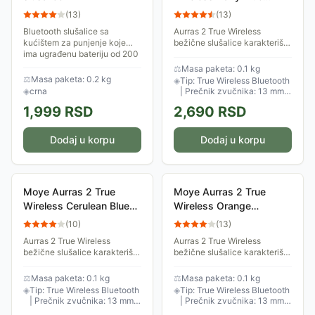
Slušalice
(
13
)
(
13
)
Bluetooth slušalice sa
Aurras 2 True Wireless
kućištem za punjenje koje
bežične slušalice karakteriše
ima ugrađenu bateriju od 200
Bluetooth 5.1 konekcija i
mAh i omogućava punjenje
trajanje baterije do 3 sata.
⚖
Masa paketa: 0.1 kg
slušalica tokom putovanja,
⚖
Masa paketa: 0.2 kg
◈
Tip: True Wireless Bluetooth
treninga ili...
◈
crna
| Prečnik zvučnika: 13 mm |
Domet: 10 m
1,999
RSD
2,690
RSD
Dodaj u korpu
Dodaj u korpu
Moye Aurras 2 True
Moye Aurras 2 True
Wireless Cerulean Blue
Wireless Orange
Slušalice
Slušalice
(
10
)
(
13
)
Aurras 2 True Wireless
Aurras 2 True Wireless
bežične slušalice karakteriše
bežične slušalice karakteriše
Bluetooth 5.1 konekcija i
Bluetooth 5.1 konekcija i
trajanje baterije do 3 sata.
trajanje baterije do 3 sata.
⚖
Masa paketa: 0.1 kg
⚖
Masa paketa: 0.1 kg
◈
Tip: True Wireless Bluetooth
◈
Tip: True Wireless Bluetooth
| Prečnik zvučnika: 13 mm |
| Prečnik zvučnika: 13 mm |
Domet: 10 m
Domet: 10 m