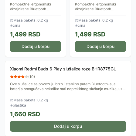
Kompaktne, ergonomski
Kompaktne, ergonomski
dizajnirane Bluetooth
dizajnirane Bluetooth
slušalice. Omogućavaju
slušalice. Omogućavaju
slušanje muzike i
slušanje muzike i
⚖
Masa paketa: 0.2 kg
⚖
Masa paketa: 0.2 kg
odgovaranje na telefonke
odgovaranje na telefonke
◈
crna
◈
crna
pozive. Slušalice su male,
pozive. Kućište za slušalice
1,499
RSD
1,499
RSD
udobne i...
ima...
Dodaj u korpu
Dodaj u korpu
Xiaomi Redmi Buds 6 Play slušalice roze BHR8775GL
(
10
)
Ove slušalice se povezuju brzo i stabilno putem Bluetooth-a, a
baterija omogućava nekoliko sati neprekidnog slušanja muzike, uz
mogućnost dodatnog...
⚖
Masa paketa: 0.2 kg
◈
plastika
1,660
RSD
Dodaj u korpu