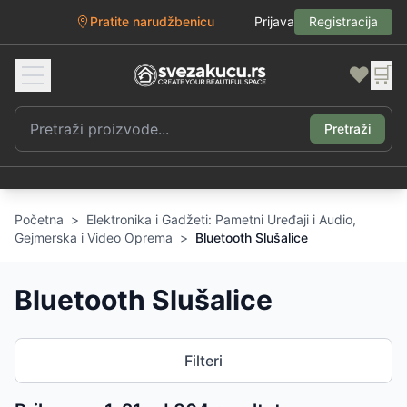
Pratite narudžbenicu
Prijava
Registracija
❤️
🛒
Pretraži
Početna
>
Elektronika i Gadžeti: Pametni Uređaji i Audio,
Gejmerska i Video Oprema
>
Bluetooth Slušalice
Bluetooth Slušalice
Filteri