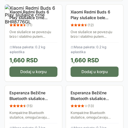
Xiaomi Redmi Buds 6
Xiaomi Redmi Buds 6
Play slušalice crne
Play slušalice bele
BHR8776GL
BHR8773GL
(
11
)
(
12
)
Ove slušalice se povezuju
Ove slušalice se povezuju
brzo i stabilno putem
brzo i stabilno putem
Bluetooth-a, a baterija
Bluetooth-a, a baterija
omogućava nekoliko sati
omogućava nekoliko sati
⚖
Masa paketa: 0.2 kg
⚖
Masa paketa: 0.2 kg
neprekidnog slušanja muzike,
neprekidnog slušanja muzike,
◈
plastika
◈
plastika
uz mogućnost dodatnog...
uz mogućnost dodatnog...
1,660
RSD
1,660
RSD
Dodaj u korpu
Dodaj u korpu
Esperanza Bežične
Esperanza Bežične
Bluetooth slušalice
Bluetooth slušalice
EH236K
EH232K
(
15
)
(
13
)
Kompaktne Bluetooth
Kompaktne Bluetooth
slušalice, omogućavaju
slušalice, omogućavaju
slušanje muzike i
slušanje muzike i
odgovaranje na telefonke
odgovaranje na telefonke
⚖
Masa paketa: 0.2 kg
⚖
Masa paketa: 0.2 kg