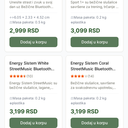
Unesite strast i zvuk u svoj
Sport 1+ su bežične slušalice
dan uz Bežične Bluetooth
savršene za trening, trčanje ili
Slušalice - Crvena Zvezda.
bilo koju drugu fizičku
Dizajnirane za prave
aktivnost. Otporne su na znoj
↔
6.05 × 2.33 × 4.52 cm
⚖
Masa paketa: 0.2 kg
navijače, ove slušalice
i prskanje vodom, pa ih
⚖
Masa paketa: 0.5 kg
◈
plastika
donose vrhunski stereo...
možeš...
2,999
RSD
3,099
RSD
Dodaj u korpu
Dodaj u korpu
Energy Sistem White
Energy Sistem Coral
StreetMusic Bluetooth
StreetMusic Bluetooth
slušalice bele M45895
slušalice crvene M45922
(
10
)
(
14
)
Energy Sistem StreetMusic su
Bežične slušalice, savršene
bežične slušalice, lagane,
za svakodnevnu upotrebu,
kompaktne i udobne za
bilo da slušaš muziku dok si u
nošenje, što ih čini idealnim
pokretu ili da vodiš telefonske
⚖
Masa paketa: 0.2 kg
⚖
Masa paketa: 0.2 kg
pratiocem za trening, šetnju
pozive. Imaju ugrađen
◈
plastika
◈
plastika
ili...
mikrofon...
3,199
RSD
3,199
RSD
Dodaj u korpu
Dodaj u korpu