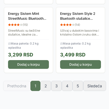
Energy Sistem Mint
Energy Sistem Style 2
StreetMusic Bluetooth
Bluetooth slušalice
slušalice M45921
ljubičaste M45296
(
15
)
(
14
)
StreetMusic su bežične
Uživaj u dubokim basovima i
slušalice, idealne za
kristalno čistom zvuku dok
svakodnevnu upotrebu, bilo
slušaš svoju omiljenu muziku.
da slušaš muziku, podcaste ili
Odlikuju se modernim
⚖
Masa paketa: 0.2 kg
⚖
Masa paketa: 0.2 kg
razgovaraš telefonom.
dizajnom i vrhunskim
◈
plastika
◈
plastika
Zahvaljujući Bluetooth...
zvukom. Ove slušalice...
3,299
RSD
3,499
RSD
Dodaj u korpu
Dodaj u korpu
Prethodna
1
2
3
4
5
Sledeća