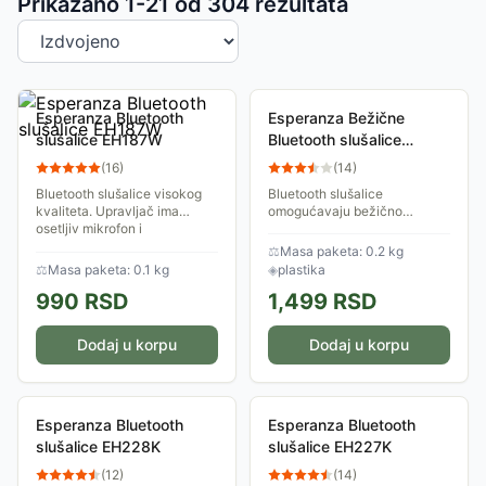
Sortiranje proizvoda
Prikazano 1-
21
od
304
rezultata
Esperanza Bluetooth
Esperanza Bežične
slušalice EH187W
Bluetooth slušalice
EH239K
(
16
)
(
14
)
Bluetooth slušalice visokog
Bluetooth slušalice
kvaliteta. Upravljač ima
omogućavaju bežično
osetljiv mikrofon i
slušanje muzike i
omoguc&#769;ava kontrolu
odgovaranje na telefonke
⚖
Masa paketa: 0.2 kg
jačine zvuka, kao i prijem /
pozive. Slušalice su male,
⚖
Masa paketa: 0.1 kg
◈
plastika
završavanje...
udobne i pouzdane. Slušajte
990
RSD
1,499
RSD
vašu...
Dodaj u korpu
Dodaj u korpu
Esperanza Bluetooth
Esperanza Bluetooth
slušalice EH228K
slušalice EH227K
(
12
)
(
14
)