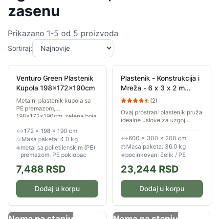
zasenu
Prikazano
1
-
5
od
5
proizvoda
Sortiraj:
Venturo Green Plastenik
Plastenik - Konstrukcija i
Kupola 198x172x190cm
Mreža - 6 x 3 x 2 m
Venturo
Metalni plastenik kupola sa
(
2
)
PE premazom,
Ovaj prostrani plastenik pruža
198x172x190cm, zelena boja
idealne uslove za uzgoj
povrća, voća i cveća tokom
↔
172 × 198 × 190 cm
cele godine. Sa dimenzijama
↔
600 × 300 × 200 cm
⚖
Masa paketa: 4.0 kg
6x3x2 metra, nudi optimalan
⚖
Masa paketa: 36.0 kg
◈
metal sa polietilenskim (PE)
prostor za...
premazom, PE poklopac
◈
pocinkovani čelik / PE
7,488
RSD
23,244
RSD
Dodaj u korpu
Dodaj u korpu
Nema na stanju
Nema na stanju