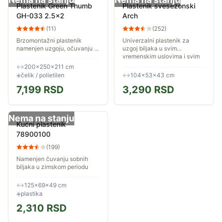
Plastenik Green Thumb
Plastenik svesezonski
GH-033 2.5x2
Arch
(
11
)
(
252
)
Brzomontažni plastenik
Univerzalni plastenik za
namenjen uzgoju, očuvanju i
uzgoj biljaka u svim
razvoju biljaka pod različitim
vremenskim uslovima i svim
vremenskim uslovima.
sezonama
↔
200×250×211 cm
Dimenzije plastenika su 2.5 x
◈
čelik / polietilen
↔
104×53×43 cm
2 x 2.1m....
7,199
RSD
3,290
RSD
Nema na stanju
Kućni plastenik
78900100
(
199
)
Namenjen čuvanju sobnih
biljaka u zimskom periodu
↔
125×69×49 cm
◈
plastika
2,310
RSD