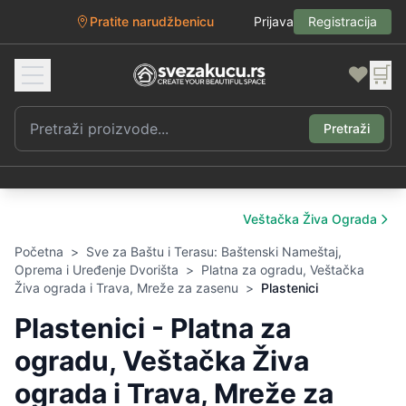
Pratite narudžbenicu
Prijava
Registracija
❤️
🛒
Pretraži
Veštačka Živa Ograda
Početna
>
Sve za Baštu i Terasu: Baštenski Nameštaj,
Oprema i Uređenje Dvorišta
>
Platna za ogradu, Veštačka
Živa ograda i Trava, Mreže za zasenu
>
Plastenici
Plastenici - Platna za
ogradu, Veštačka Živa
ograda i Trava, Mreže za