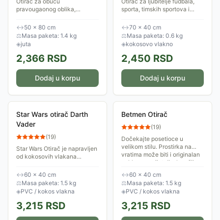
Otirač za obuću
Otirač za ljubitelje fudbala,
pravougaonog oblika,
sporta, timskih sportova i
dimenzija 50 x 80 cm, izrađen
generalno nekog kod je
od jute. Otirač je namenjen za
sportskog duha.
↔
50 × 80 cm
↔
70 × 40 cm
unutrašnji prostor.
⚖
Masa paketa: 1.4 kg
⚖
Masa paketa: 0.6 kg
◈
juta
◈
kokosovo vlakno
2,366
RSD
2,450
RSD
Dodaj u korpu
Dodaj u korpu
Star Wars otirač Darth
Betmen Otirač
Vader
(
19
)
(
19
)
Dočekajte posetioce u
velikom stilu. Prostirka na
Star Wars Otirač je napravljen
vratima može biti i originalan
od kokosovih vlakana
poklon za prijatelje, komšije u
pričvršćenih na gumiranu
bilo kojoj prilici. Dimenzije: 60
podlogu. Dimenzije: 60 x 40
↔
60 × 40 cm
↔
60 × 40 cm
x...
cm.
⚖
Masa paketa: 1.5 kg
⚖
Masa paketa: 1.5 kg
◈
PVC / kokos vlakna
◈
PVC / kokos vlakna
3,215
RSD
3,215
RSD