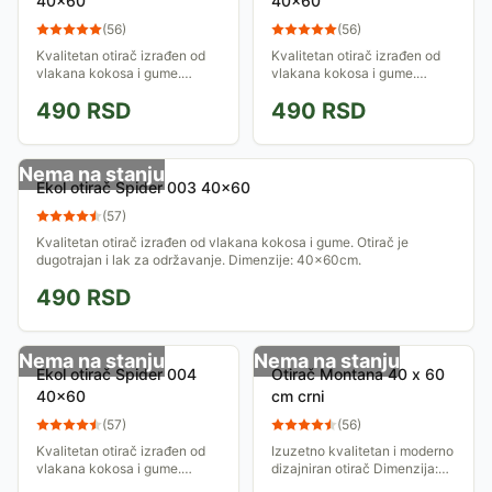
40x60
40x60
(
56
)
(
56
)
Kvalitetan otirač izrađen od
Kvalitetan otirač izrađen od
vlakana kokosa i gume.
vlakana kokosa i gume.
Otirač je dugotrajan i lak za
Otirač je dugotrajan i lak za
490
RSD
490
RSD
održavanje. Dimenzije:
održavanje. Dimenzije:
40x60cm.
40x60cm.
Nema na stanju
Ekol otirač Spider 003 40x60
(
57
)
Kvalitetan otirač izrađen od vlakana kokosa i gume. Otirač je
dugotrajan i lak za održavanje. Dimenzije: 40x60cm.
490
RSD
Nema na stanju
Nema na stanju
Ekol otirač Spider 004
Otirač Montana 40 x 60
40x60
cm crni
(
57
)
(
56
)
Kvalitetan otirač izrađen od
Izuzetno kvalitetan i moderno
vlakana kokosa i gume.
dizajniran otirač Dimenzija:
Otirač je dugotrajan i lak za
40 x 60 cm