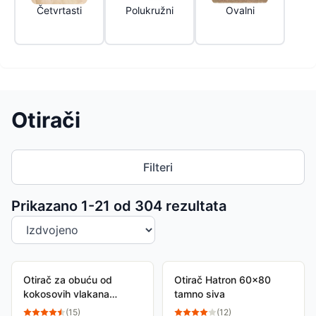
Četvrtasti
Polukružni
Ovalni
Otirači
Filteri
Sortiranje proizvoda
Prikazano 1-
21
od
304
rezultata
Otirač za obuću od
Otirač Hatron 60x80
kokosovih vlakana
tamno siva
50x80
(
15
)
(
12
)