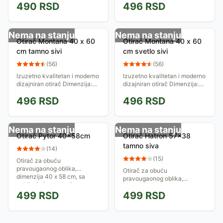
490
RSD
496
RSD
održavanje. Dimenzije:
40x60cm.
Nema na stanju
Nema na stanju
Otirač Montana 40 x 60
Otirač Montana 40 x 60
cm tamno sivi
cm svetlo sivi
(
56
)
(
56
)
Izuzetno kvalitetan i moderno
Izuzetno kvalitetan i moderno
dizajniran otirač Dimenzija:
dizajniran otirač Dimenzija:
40 x 60 cm
40 x 60 cm
496
RSD
496
RSD
Nema na stanju
Nema na stanju
Otirač Pytor 40x58cm
Otirač Hatron 57x38
tamno siva
(
14
)
(
15
)
Otirač za obuću
pravougaonog oblika,
Otirač za obuću
dimenzija 40 x 58 cm, sa
pravougaonog oblika,
neklizajućom poleđinom.
dimenzija 57 x 38 cm, sa
499
RSD
499
RSD
neklizajućom poleđinom.