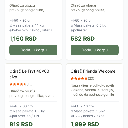
Otirač za obuću
Otirač za obuću
pravougaonog oblika,
pravougaonog oblika,
dimenzija 50 x 80 cm, izrađen
dimenzija 60 x 80 cm, sa
od kokosovih vlakana. Donja
neklizajućom poleđinom.
↔
50 × 80 cm
↔
60 × 80 cm
strana otirača je od lateksa
⚖
Masa paketa: 1.1 kg
⚖
Masa paketa: 0.5 kg
što sprečava klizanje....
◈
kokosovo vlakno / lateks
◈
poliester
1,160
RSD
582
RSD
Dodaj u korpu
Dodaj u korpu
Otirač Le Fryt 40x60
Otirač Friends Welcome
siva
(
20
)
(
15
)
Napravljen je od kokosovih
vlakana, veoma je izdržljiv,
Otirač za obuću
moći će da podnese gomilu
pravougaonog oblika, sive
novih i starih prijatelja i
boje, dimenzija 40 x 60 cm.
njihovu obuću.
↔
40 × 60 cm
↔
60 × 40 cm
⚖
Masa paketa: 0.6 kg
⚖
Masa paketa: 1.5 kg
◈
polipropilen / TPE
◈
PVC / kokos vlakna
819
RSD
1,999
RSD