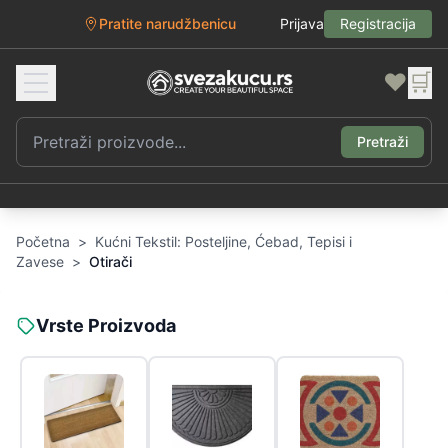
Pratite narudžbenicu
Prijava
Registracija
❤️
🛒
Pretraži
Početna
>
Kućni Tekstil: Posteljine, Ćebad, Tepisi i
Zavese
>
Otirači
Vrste Proizvoda