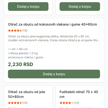
Dodaj u korpu
Dodaj u korpu
Otirač za obuću od kokosovih vlakana i gume 40x60cm
(
15
)
Otirač za obuću pravougaonog oblika, dimenzija 40 x 60 cm,
izrađen od kokosovih vlakana. Donja strana otirača je od gume što
sprečava klizanje....
↔
40 × 60 cm
⚖
Masa paketa: 1.3 kg
◈
kokosovo vlakno / guma
2,230
RSD
Dodaj u korpu
Otirač za obuću od jute
Fudbalski otirač 70 x 40
50x80cm
cm
(
15
)
(
12
)