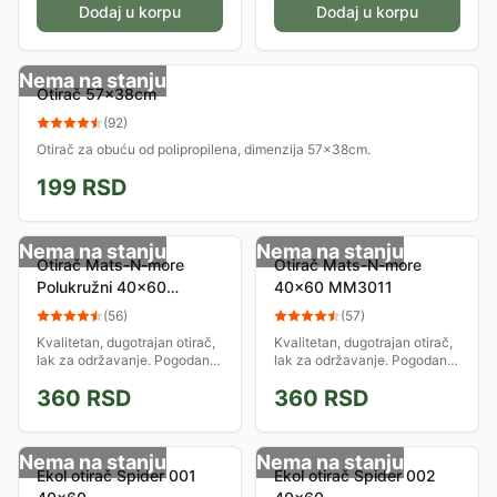
Dodaj u korpu
Dodaj u korpu
Nema na stanju
Otirač 57x38cm
(
92
)
Otirač za obuću od polipropilena, dimenzija 57x38cm.
199
RSD
Nema na stanju
Nema na stanju
Otirač Mats-N-more
Otirač Mats-N-more
Polukružni 40x60
40x60 MM3011
MMA52
(
56
)
(
57
)
Kvalitetan, dugotrajan otirač,
Kvalitetan, dugotrajan otirač,
lak za održavanje. Pogodan
lak za održavanje. Pogodan
je za sva godišnja doba.
je za sva godišnja doba.
360
RSD
360
RSD
Dimenzije: 40x60cm.
Dimenzije: 40x60cm.
Nema na stanju
Nema na stanju
Ekol otirač Spider 001
Ekol otirač Spider 002