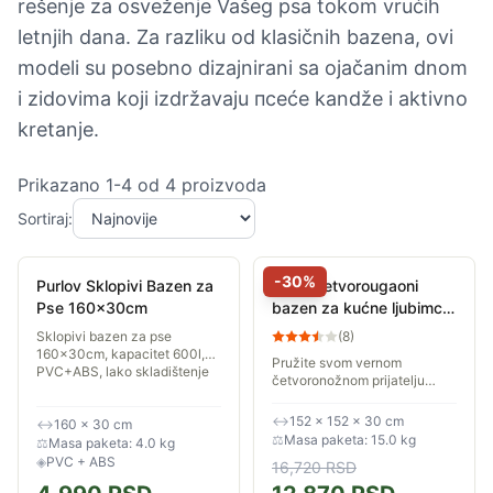
rešenje za osveženje Vašeg psa tokom vrućih
letnjih dana. Za razliku od klasičnih bazena, ovi
modeli su posebno dizajnirani sa ojačanim dnom
i zidovima koji izdržavaju псеće kandže i aktivno
kretanje.
Prikazano
1
-
4
od
4
proizvoda
Sortiraj:
-
30
%
Purlov Sklopivi Bazen za
Intex Četvorougaoni
Pse 160x30cm
bazen za kućne ljubimce
sa filter-pumpom 1.52 x
Sklopivi bazen za pse
(
8
)
1.52 x 0.3m 48402NP
160x30cm, kapacitet 600l,
Pružite svom vernom
PVC+ABS, lako skladištenje
četvoronožnom prijatelju
savršeno letnje osveženje.
Bazen je izrađen od
↔
152 × 152 × 30 cm
↔
160 × 30 cm
unikatnog, debelog troslojnog
⚖
Masa paketa: 15.0 kg
⚖
Masa paketa: 4.0 kg
materijala i dolazi u...
◈
PVC + ABS
16,720
RSD