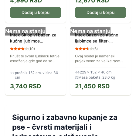
4,990
RSD
12,870
RSD
Dodaj u korpu
Dodaj u korpu
Nema na stanju
Nema na stanju
Intex Sklopivi bazen za
Intex Bazen za kućne
kućne ljubimce
ljubimce sa filter-
152x30cm 48400NP
pumpom i rampom za
(
10
)
(
6
)
ulazak 2.29 x 1.52 x
Priuštite svom ljubimcu letnje
Ovaj model je namenski
0.46m 48404NP
osveženje gde god da se
projektovan za velike rase
nalazite uz Intex sklopivi
pasa, kao i za starije ljubimce
bazen za kućne ljubimce. Sa
koji zahtevaju posebnu negu.
↔
229 × 152 × 46 cm
↔
prečnik 152 cm, visina 30
prečnikom od 120 cm i
Rampa za ulazak omogućava
cm
⚖
Masa paketa: 28.0 kg
dubinom od 30 cm,...
psu da bez...
3,740
RSD
21,450
RSD
Sigurno i zabavno kupanje za
pse - čvrsti materijali i