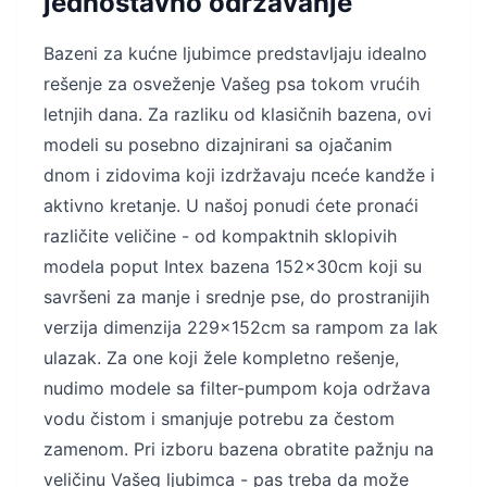
jednostavno održavanje
Bazeni za kućne ljubimce predstavljaju idealno
rešenje za osveženje Vašeg psa tokom vrućih
letnjih dana. Za razliku od klasičnih bazena, ovi
modeli su posebno dizajnirani sa ojačanim
dnom i zidovima koji izdržavaju псеće kandže i
aktivno kretanje. U našoj ponudi ćete pronaći
različite veličine - od kompaktnih sklopivih
modela poput Intex bazena 152x30cm koji su
savršeni za manje i srednje pse, do prostranijih
verzija dimenzija 229x152cm sa rampom za lak
ulazak. Za one koji žele kompletno rešenje,
nudimo modele sa filter-pumpom koja održava
vodu čistom i smanjuje potrebu za čestom
zamenom. Pri izboru bazena obratite pažnju na
veličinu Vašeg ljubimca - pas treba da može