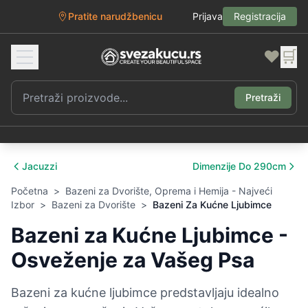
Pratite narudžbenicu
Prijava
Registracija
❤️
🛒
Pretraži
Jacuzzi
Dimenzije Do 290cm
Početna
>
Bazeni za Dvorište, Oprema i Hemija - Najveći
Izbor
>
Bazeni za Dvorište
>
Bazeni Za Kućne Ljubimce
Bazeni za Kućne Ljubimce -
Osveženje za Vašeg Psa
Bazeni za kućne ljubimce predstavljaju idealno