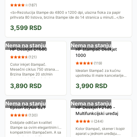
(
187
)
<b>Rezolucija štampe do 4800 x 1200 dpi, ulazna fioka za papir
prihvata 80 listova, brzina štampe ide do 14 stranica u minuti...</b>
3,599
RSD
Nema na stanju
Nema na stanju
HP Deskjet D1660
HP štampač Deskjet
1000
(
121
)
(
119
)
Color inkjet štampač.
Mesečni ciklus 750 strana.
Idealan štampač za kućnu
Brzina štampe 20 str/min
upotrebu ili male kancelarije.
(crno-belo), 16 str/min (u
Brzina štampe: do 16 str/min u
boji)...
3,890
RSD
3,990
RSD
crno-beloj varijanti i 12
str/min u boji ...
Nema na stanju
Nema na stanju
Epson Stylus S21
HP Deskjet F2180 -
Multifunkcijski uređaj
(
130
)
(
244
)
Dobijate odličan kvalitet
štampe sa ovim elegantnim i
Kolor štampač, skener i kopir
kompaktnim štampačem. A sa
aparat u jednom uređaju.