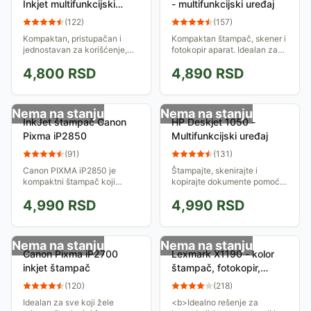
Inkjet multifunkcijski
- multifunkcijski uređaj
uređaj
(
122
)
(
157
)
Kompaktan, pristupačan i
Kompaktan štampač, skener i
jednostavan za korišćenje,
fotokopir aparat. Idealan za
višenamenski uređaj sa
kućnu upotrebu ili za manje
4,800
RSD
4,890
RSD
jedinstvenom FINE
kancelarije...
tehnologijom kompanije
Canon – visokokvalitetne
slike i...
Nema na stanju
Nema na stanju
InkJet štampač Canon
HP Deskjet 1050 -
Pixma iP2850
Multifunkcijski uređaj
(
91
)
(
131
)
Canon PIXMA iP2850 je
Štampajte, skenirajte i
kompaktni štampač koji
kopirajte dokumente pomoću
omogućava pristupačno
jednog od najjeftinijih HP
4,990
RSD
4,990
RSD
štampanje visokog kvaliteta
modela iz serije
zahvaljujući tehnologiji FINE
multifunkcijskih uređaja!
kompanije Canon. USB...
Nema na stanju
Nema na stanju
Canon Pixma iP2700
Lexmark X1190 - kolor
inkjet štampač
štampač, fotokopir,
skener
(
120
)
(
218
)
Idealan za sve koji žele
<b>Idealno rešenje za