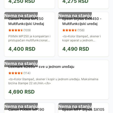
4,250
RSD
4,275
RSD
iP1900 je moderan i
Štampajte fotografije
jednostavan za upotrebu i
kvaliteta kao iz
sadrži kapljice...
fotolaboratorije zahvaljujući...
Nema na stanju
Nema na stanju
Canon Pixma MP250
Epson Stylus DX4450 -
Multifunkcijski Uređaj
Multifunkcijski uređaj
(
109
)
(
156
)
PIXMA MP250 je kompaktan i
<b>Kolor štampač, skener i
pristupačan multifunkcionalni
kopir aparat u jednom
uređaj, jednostavan za
uređaju. Maksimalna brzina
4,400
RSD
4,490
RSD
korišćenje.
štampe 25 str./min.
maksimalna brzina kopiranja
stranice 4 sekunde.</b>...
Nema na stanju
Lexmark X2650 - sve u jednom uređaju
(
114
)
<b>Kolor štampač, skener i kopir u jednom uređaju. Maksimalna
brzina štampe 22 str./min.</b>
4,690
RSD
Nema na stanju
Nema na stanju
Canon PIXMA MP190
Epson MFP Stylus SX105