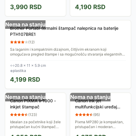
zasebnim kertridžima sa
Maksimalna brzina štampe 20
mastilom štedite novac pošto
3,990
RSD
4,190
RSD
str./min. 32 MB memorije.
menjate samo...
Nema na stanju
Brother Portabl termalni štampač nalepnica na baterije
PTH107BRE1
(
12
)
Sa laganim i kompaktnim dizajnom, čitljivim ekranom koji
omogućava pregled štampe i sa mogućnošću stvaranja elegantnih
nalepnica pomoću funkcije Auto...
↔
20.8 × 11 × 5.9 cm
◈
plastika
4,199
RSD
Nema na stanju
Nema na stanju
Canon PIXMA iP1900 -
Canon ink-jet
inkjet štampač
multifunkcijski uređaj
MP280
(
123
)
(
95
)
Idealan za početnike koji žele
Pixma MP280 je kompaktan,
pristupačan kućni štampač
pristupačan i moderan
fotografija, štampač PIXMA
multifunkcionalni uređaj.