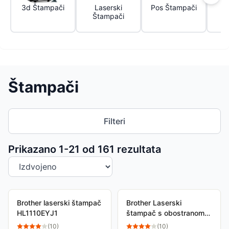
3d Štampači
Laserski
Pos Štampači
Štampači
Š
Štampači
Filteri
Sortiranje proizvoda
Prikazano 1-
21
od
161
rezultata
Brother laserski štampač
Brother Laserski
HL1110EYJ1
štampač s obostranom
štampom HLL2402DYJ1
(
10
)
(
10
)