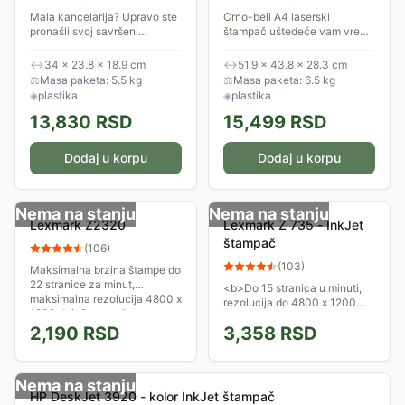
Mala kancelarija? Upravo ste
Crno-beli A4 laserski
pronašli svoj savršeni
štampač uštedeće vam vreme
štampač. HL-1110 je malih
uz brzu besprekornu štampu,
dimenzija, štampa do 20
automatsku obostranu
↔
34 × 23.8 × 18.9 cm
↔
51.9 × 43.8 × 28.3 cm
stranica u minutu a prvu
štampu i veliki kapacitet
⚖
Masa paketa: 5.5 kg
⚖
Masa paketa: 6.5 kg
stranicu za manje od...
papira. Povećajte...
◈
plastika
◈
plastika
13,830
RSD
15,499
RSD
Dodaj u korpu
Dodaj u korpu
Nema na stanju
Nema na stanju
Lexmark Z2320
Lexmark Z 735 - InkJet
štampač
(
106
)
(
103
)
Maksimalna brzina štampe do
22 stranice za minut,
<b>Do 15 stranica u minuti,
maksimalna rezolucija 4800 x
rezolucija do 4800 x 1200
1200 dpi. Okrenut je
dpi.</b>
korisncima koji traže
2,190
RSD
3,358
RSD
pristupačan, kvalitetan, i...
Nema na stanju
HP DeskJet 3920 - kolor InkJet štampač