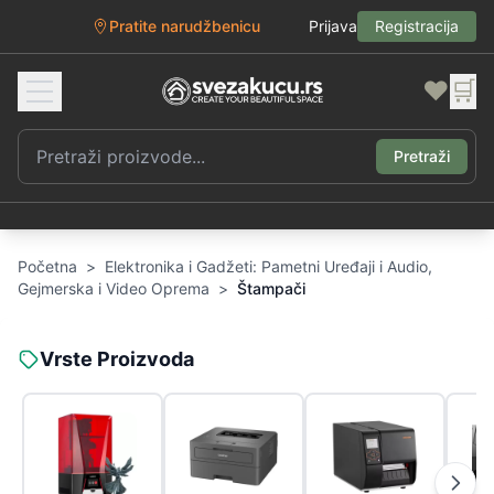
Pratite narudžbenicu
Prijava
Registracija
❤️
🛒
Pretraži
Početna
>
Elektronika i Gadžeti: Pametni Uređaji i Audio,
Gejmerska i Video Oprema
>
Štampači
Vrste Proizvoda