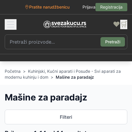
Pratite narudžbenicu
Prijava
Registracija
❤️
🛒
Pretraži
Početna
>
Kuhinjski, Kućni aparati i Posuđe - Svi aparati za
modernu kuhinju i dom
>
Mašine za paradajz
Mašine za paradajz
Filteri