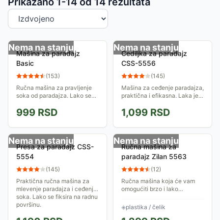
Sortiranje proizvoda
Prikazano 1-
14
od
14
rezultata
Nema na stanju
Nema na stanju
Mašina za paradajz
Cediljka za paradajz
Basic
CSS-5556
(
153
)
(
145
)
Ručna mašina za pravljenje
Mašina za ceđenje paradajza,
soka od paradajza. Lako se
praktična i efikasna. Laka je
fiksira i uporebljava.
za korišćenje i održavanje.
999
RSD
1,099
RSD
Nema na stanju
Nema na stanju
Presa za paradajz CSS-
Ručna mašina za
5554
paradajz Zilan 5563
(
145
)
(
12
)
Praktična ručna mašina za
Ručna mašina koja će vam
mlevenje paradajza i ceđenje
omogućiti brzo i lako
soka. Lako se fiksira na radnu
pasiranje paradajza. Fiksirajte
površinu.
je za radnu površinu ili sto,
◈
plastika / čelik
zategnite dobro da se ne