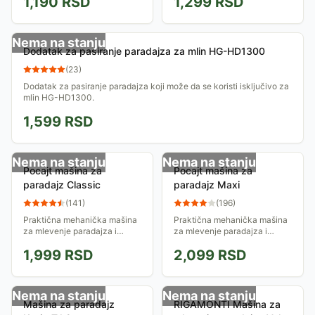
1,190
RSD
1,299
RSD
pomera, i...
Nema na stanju
Dodatak za pasiranje paradajza za mlin HG-HD1300
(
23
)
Dodatak za pasiranje paradajza koji može da se koristi isključivo za
mlin HG-HD1300.
1,599
RSD
Nema na stanju
Nema na stanju
Pocajt mašina za
Pocajt mašina za
paradajz Classic
paradajz Maxi
(
141
)
(
196
)
Praktična mehanička mašina
Praktična mehanička mašina
za mlevenje paradajza i
za mlevenje paradajza i
ceđenje soka. Lako se fiksira
ceđenje paradajz soka. Lako
1,999
RSD
2,099
RSD
na radnu površinu.
se fiksira na radnu površinu
pomoću vakuum sistema.
Napravljena je od...
Nema na stanju
Nema na stanju
Mašina za paradajz
RIGAMONTI Mašina za