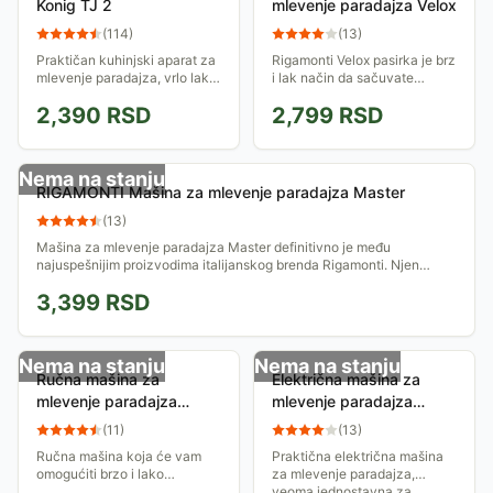
Konig TJ 2
mlevenje paradajza Velox
(
114
)
(
13
)
Praktičan kuhinjski aparat za
Rigamonti Velox pasirka je brz
mlevenje paradajza, vrlo lak
i lak način da sačuvate
za upotrebu. Lako se fiksira
paradajz! Mašina odvaja
2,390
RSD
2,799
RSD
za radnu poovršinu.
seme i kožu paradajza od
pulpe, a možete je koristiti i
za drugo...
Nema na stanju
RIGAMONTI Mašina za mlevenje paradajza Master
(
13
)
Mašina za mlevenje paradajza Master definitivno je među
najuspešnijim proizvodima italijanskog brenda Rigamonti. Njen
mehanizam odvaja seme i koru od...
3,399
RSD
Nema na stanju
Nema na stanju
Ručna mašina za
Električna mašina za
mlevenje paradajza
mlevenje paradajza
Kinghoff KH2202
Ardes AR74AM80
(
11
)
(
13
)
Ručna mašina koja će vam
Praktična električna mašina
omogućiti brzo i lako
za mlevenje paradajza,
pasiranje paradajza. Fiksirajte
veoma jednostavna za