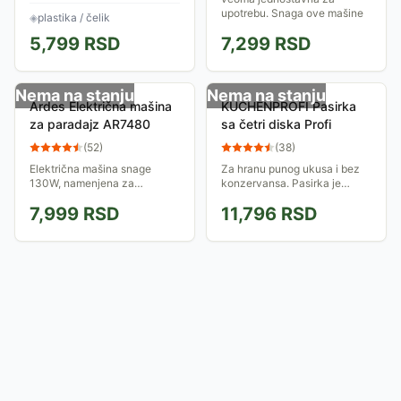
je za radnu površinu ili sto,
upotrebu. Snaga ove mašine
◈
plastika / čelik
zategnite dobro da se ne
je 130W, a kapacitet mlevenja
5,799
RSD
7,299
RSD
pomera, i...
i do 30kg paradajza...
Nema na stanju
Nema na stanju
Ardes Električna mašina
KUCHENPROFI Pasirka
za paradajz AR7480
sa četri diska Profi
(
52
)
(
38
)
Električna mašina snage
Za hranu punog ukusa i bez
130W, namenjena za
konzervansa. Pasirka je
mlevenje paradajza, grožđa i
takođe idealana za propremu
7,999
RSD
11,796
RSD
sličnih plodova od kojih želite
hrane za bebe. Upotreba je
da dobijete najbolje sastojke...
jednostavna, čišćenje je brzo,
a elemeti...