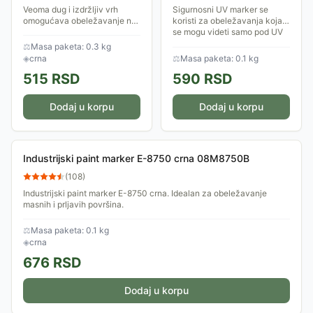
Veoma dug i izdržljiv vrh
Sigurnosni UV marker se
omogućava obeležavanje na
koristi za obeležavanja koja
nepristupačnim mestima.
se mogu videti samo pod UV
svetlom. Debljina (nevidljive)
⚖
Masa paketa: 0.3 kg
linije: 1,5 - 3 mm.
◈
crna
⚖
Masa paketa: 0.1 kg
515
RSD
590
RSD
Dodaj u korpu
Dodaj u korpu
Industrijski paint marker E-8750 crna 08M8750B
(
108
)
Industrijski paint marker E-8750 crna. Idealan za obeležavanje
masnih i prljavih površina.
⚖
Masa paketa: 0.1 kg
◈
crna
676
RSD
Dodaj u korpu