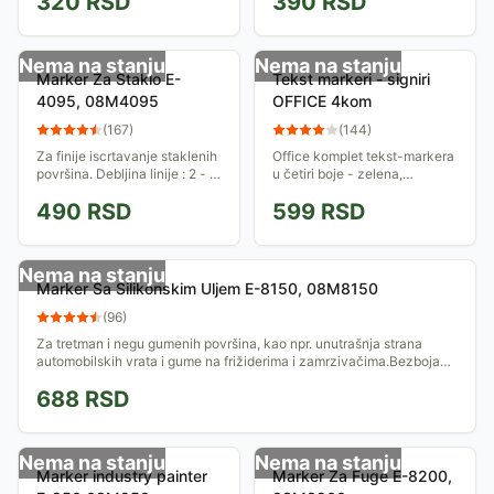
320
RSD
390
RSD
svetlost. Može se koristiti na
masnim površinama.
papiru, kartonu,...
Dostupan u tri osnovne boje.
Zaobljeni...
Nema na stanju
Nema na stanju
Marker Za Staklo E-
Tekst markeri - signiri
4095, 08M4095
OFFICE 4kom
(
167
)
(
144
)
Za finije iscrtavanje staklenih
Office komplet tekst-markera
površina. Debljina linije : 2 - 3
u četiri boje - zelena,
mm. Zaobljeni vrh.
narandžasta, roze i žuta.
490
RSD
599
RSD
Namenjeni su za
obeležavanje bitnih
segmenata u tekstu radi
lakšeg...
Nema na stanju
Marker Sa Silikonskim Uljem E-8150, 08M8150
(
96
)
Za tretman i negu gumenih površina, kao npr. unutrašnja strana
automobilskih vrata i gume na frižiderima i zamrzivačima.Bezbojan i
bez mirisa.
688
RSD
Nema na stanju
Nema na stanju
Marker industry painter
Marker Za Fuge E-8200,