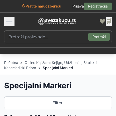
Pratite narudžbenicu
Prijava
Registracija
❤️
🛒
Pretraži
Početna
>
Online Knjižara: Knjige, Udžbenici, Školski i
Kancelarijski Pribor
>
Specijalni Markeri
Specijalni Markeri
Filteri