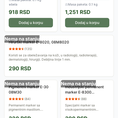
◈
bela
⚖
Masa paketa: 0.1 kg
918
RSD
1,251
RSD
Dodaj u korpu
Dodaj u korpu
Nema na stanju
Hirurški marker E-8020, 08M8020
(
135
)
Koristi se za obeležavanja na koži, u radiologiji, radioterapiji,
dermatologiji, hirurgiji. Debljina linije 1 mm.
290
RSD
Nema na stanju
Nema na stanju
Pigmentni marker E-30
Industrijski permanent
08M30
marker E-8300
08M8300
(
84
)
(
88
)
Permanent marker sa
Specijalni marker sa
pigmentnim mastilom.
visokopermanentnim
Vodootporan, ne prolazi kroz
mastilom, namenjen za
papir, ekstremno otporan na
pisanje po veoma prljavim i