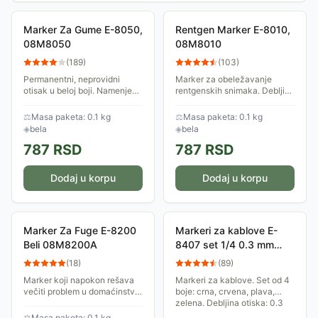
Marker Za Gume E-8050,
Rentgen Marker E-8010,
08M8050
08M8010
(
189
)
(
103
)
Permanentni, neprovidni
Marker za obeležavanje
otisak u beloj boji. Namenjen
rentgenskih snimaka. Debljina
obeležavanju guma i gumenih
linije 0,8 mm.
površina uopšte. Zaobljeni
⚖
Masa paketa: 0.1 kg
⚖
Masa paketa: 0.1 kg
vrh.
◈
bela
◈
bela
787
RSD
787
RSD
Dodaj u korpu
Dodaj u korpu
Marker Za Fuge E-8200
Markeri za kablove E-
Beli 08M8200A
8407 set 1/4 0.3 mm
08M8407Q
(
18
)
(
89
)
Marker koji napokon rešava
Markeri za kablove. Set od 4
večiti problem u domaćinstvu:
boje: crna, crvena, plava,
izbeljivanje prostora između
zelena. Debljina otiska: 0.3
keramičkih pločica.
mm.
⚖
Masa paketa: 0.1 kg