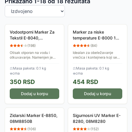
Sortiranje proizvoda
Prikazano 1-
18
od
18
rezultata
Vodootporni Marker Za
Marker za niske
Tekstil E-8040,
temperature E-8000 1
08M8040
mm 08M8000
(
198
)
(
84
)
Otisak otporan na vodu i
Idealan za obeležavanje
otkuvavanje. Namenjen je
vrećica i kontejnera koji se
obeležavanju tekstila.
podvrgavaju niskim
Debljina linije 1 mm. Boja:
temperaturama, ovaj marker
⚖
Masa paketa: 0.1 kg
⚖
Masa paketa: 0.1 kg
crna.
je punjen mastilom koje je
◈
crna
◈
crna
otporno na veoma niske...
350
RSD
454
RSD
Dodaj u korpu
Dodaj u korpu
Zidarski Marker E-8850,
Sigurnosni UV Marker E-
08M8850B
8280, 08M8280
(
106
)
(
152
)