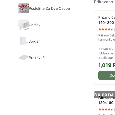
Prikazano
Posteljine Za Dve Osobe
Plišano 
140x200
Čaršavi
(
Plišano ćeb
harmoniju u
Jorgani
Izuzetno to
na dodir. Di
↔
140 × 2
cm, dužina
⚖
Masa pake
Prekrivači
◈
poliestar
1,019
Do
Nema na 
Atmosphe
120x160 P
(