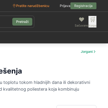
Pratite narudžbenicu
Prijava
Registracija
❤️
🛒
Pretraži
Sačuvano
Korpa
g
Jorgani
rešenja
toplotu tokom hladnijih dana ili dekorativni
 kvalitetnog poliestera koja kombinuju