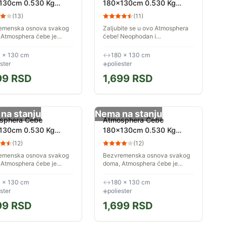
130cm 0.530 Kg
180x130cm 0.530 Kg
ster Oker
Poliester Roza
(
13
)
(
11
)
emenska osnova svakog
Zaljubite se u ovo Atmosphera
 Atmosphera ćebe je
ćebe! Neophodan i
o za zagrevanje dekora,
bezvremenski, prirodno će naći
zira na godišnje doba.
svoje mesto u univerzumu retro
 × 130 cm
↔
180 × 130 cm
u kompaktnom formatu
stila. Toplo ćebe Zahvaljujući...
ster
◈
poliester
be od...
99
RSD
1,699
RSD
na stanju
Nema na stanju
sphera Cebe
Atmosphera Ćebe
130cm 0.530 Kg
180x130cm 0.530 Kg
ster Egejsko Plavo
Poliester Bez
(
12
)
(
12
)
emenska osnova svakog
Bezvremenska osnova svakog
 Atmosphera ćebe je
doma, Atmosphera ćebe je
o za zagrevanje dekora,
idealno za zagrevanje dekora,
zira na godišnje doba.
bez obzira na godišnje doba.
 × 130 cm
↔
180 × 130 cm
u kompaktnom formatu
Ćebe u kompaktnom formatu
ster
◈
poliester
be od...
Ovo ćebe od...
99
RSD
1,699
RSD