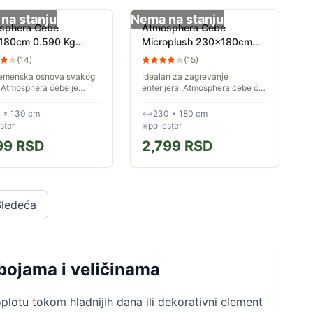
na stanju
Nema na stanju
sphera Ćebe
Atmosphera Ćebe
180cm 0.590 Kg
Microplush 230x180cm
ster Svetlo Siva
1.000 Kg Poliester Bez
(
14
)
(
15
)
emenska osnova svakog
Idealan za zagrevanje
 Atmosphera ćebe je
enterijera, Atmosphera ćebe će
o za zagrevanje dekora,
se prirodno uklopiti u svet retro
zira na godišnje doba.
detalja. Ćebe velikog formata
 × 130 cm
↔
230 × 180 cm
u kompaktnom formatu
Ovo ćebe dimenzija 230 x 180
ster
◈
poliester
be od...
cm...
99
RSD
2,799
RSD
Sledeća
 bojama i veličinama
otu tokom hladnijih dana ili dekorativni element