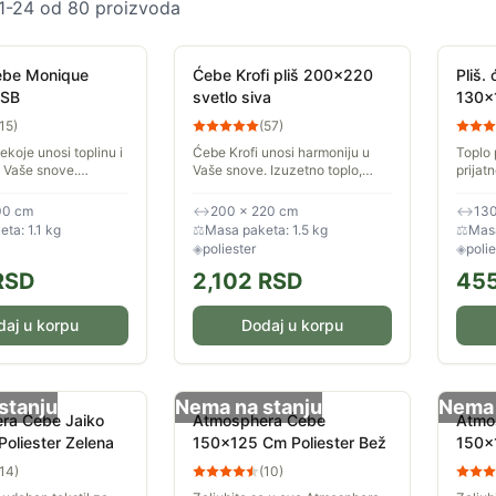
1
-
24
od
80
proizvoda
ćebe Monique
Ćebe Krofi pliš 200x220
Pliš.
 SB
svetlo siva
130x
15
)
(
57
)
ekoje unosi toplinu i
Ćebe Krofi unosi harmoniju u
Toplo 
 Vaše snove.
Vaše snove. Izuzetno toplo,
prijat
plo, meko i prijatno
meko i prijatno na dodir.
130x1
menzije: širina 140
Dimenzije: širina 200 cm,
osnov
00 cm
↔
200 × 220 cm
↔
130
 200 cm.
dužina 220 cm
upotre
ta: 1.1 kg
⚖
Masa paketa: 1.5 kg
⚖
Masa
za Vaš.
◈
poliester
◈
polie
RSD
2,102
RSD
45
daj u korpu
Dodaj u korpu
stanju
Nema na stanju
Nema 
ra Ćebe Jaiko
Atmosphera Ćebe
Atmo
oliester Zelena
150x125 Cm Poliester Bež
150x
Polie
14
)
(
10
)