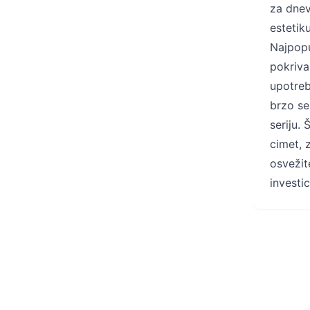
za dnev
estetik
Najpopu
pokriva
upotrebu
brzo se
seriju. 
cimet, 
osvežit
investi