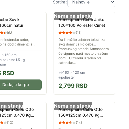
Sortiraj:
Nema na stanju
 ćebe Sovik
Atmosphera Ćebe Jaiko
160cm natur
120x160 Poliester Cimet
(
63
)
(
11
)
poliestersko ćebe,
Da li tražite udoban tekstil za
no na dodir, dimenzija
svoj dom? Jaiko ćebe
60cm. Pored njegove
francuskog brenda Atmosphera
ne namene možete da ga
će sigurno naći mesto u vašem
 × 160 cm
bljavate i kao prekrivač
domu! U trendu Izrađen od
 paketa: 1.5 kg
..
satenske...
ster
5
RSD
↔
160 × 120 cm
◈
poliester
Dodaj u korpu
2,799
RSD
na stanju
Nema na stanju
sphera Ćebe Otto
Atmosphera Ćebe Otto
125cm 0.470 Kg
150x125cm 0.470 Kg
ster Oker
Poliester Siva
(
13
)
(
14
)