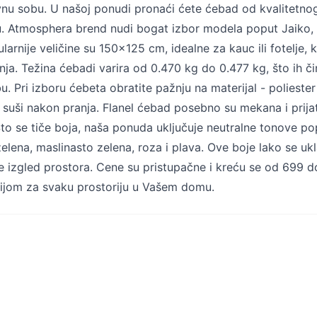
nu sobu. U našoj ponudi pronaći ćete ćebad od kvalitetnog
u. Atmosphera brend nudi bogat izbor modela poput Jaiko, O
larnije veličine su 150x125 cm, idealne za kauc ili fotelje,
nja. Težina ćebadi varira od 0.470 kg do 0.477 kg, što ih č
. Pri izboru ćebeta obratite pažnju na materijal - poliester j
 suši nakon pranja. Flanel ćebad posebno su mekana i prija
Što se tiče boja, naša ponuda uključuje neutralne tonove poput
zelena, maslinasto zelena, roza i plava. Ove boje lako se uk
e izgled prostora. Cene su pristupačne i kreću se od 699 d
cijom za svaku prostoriju u Vašem domu.