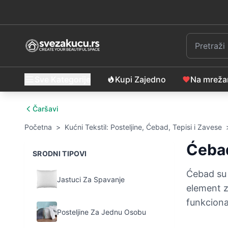
Sve Kategorije
Kupi Zajedno
Na mrež
Čaršavi
Početna
>
Kućni Tekstil: Posteljine, Ćebad, Tepisi i Zavese
Ćebad
SRODNI TIPOVI
Ćebad su 
Jastuci Za Spavanje
element z
funkcional
Posteljine Za Jednu Osobu