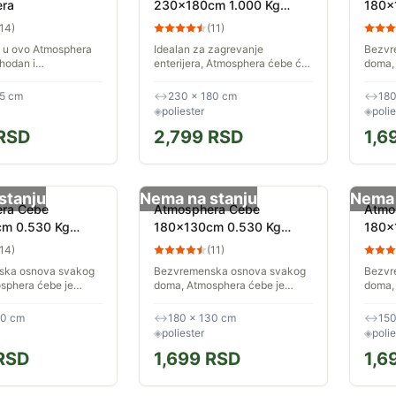
ra
230x180cm 1.000 Kg
180x
Poliester Oker
Polie
14
)
(
11
)
e u ovo Atmosphera
Idealan za zagrevanje
Bezvr
hodan i
enterijera, Atmosphera ćebe će
doma,
i, prirodno će naći
se prirodno uklopiti u svet retro
idealn
 u univerzumu retro
detalja. Ćebe velikog formata
bez ob
25 cm
↔
230 × 180 cm
↔
180
 ćebe Zahvaljujući...
Ovo ćebe dimenzija 230 x 180
Ćebe 
◈
poliester
◈
polie
cm...
Ovo će
RSD
2,799
RSD
1,6
stanju
Nema na stanju
Nema 
ra Ćebe
Atmosphera Ćebe
Atmo
m 0.530 Kg
180x130cm 0.530 Kg
180x
Siva
Poliester Maslinasto
Polie
14
)
(
11
)
Zelena
ska osnova svakog
Bezvremenska osnova svakog
Bezvr
sphera ćebe je
doma, Atmosphera ćebe je
doma,
zagrevanje dekora,
idealno za zagrevanje dekora,
idealn
na godišnje doba.
bez obzira na godišnje doba.
bez ob
30 cm
↔
180 × 130 cm
↔
150
paktnom formatu
Ćebe u kompaktnom formatu
Ćebe 
◈
poliester
◈
polie
...
Ovo ćebe od...
Ovo će
RSD
1,699
RSD
1,6