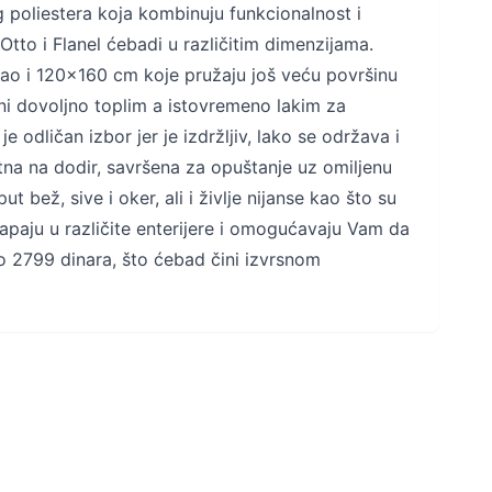
 poliestera koja kombinuju funkcionalnost i
tto i Flanel ćebadi u različitim dimenzijama.
 kao i 120x160 cm koje pružaju još veću površinu
ini dovoljno toplim a istovremeno lakim za
e odličan izbor jer je izdržljiv, lako se održava i
tna na dodir, savršena za opuštanje uz omiljenu
 bež, sive i oker, ali i življe nijanse kao što su
lapaju u različite enterijere i omogućavaju Vam da
o 2799 dinara, što ćebad čini izvrsnom