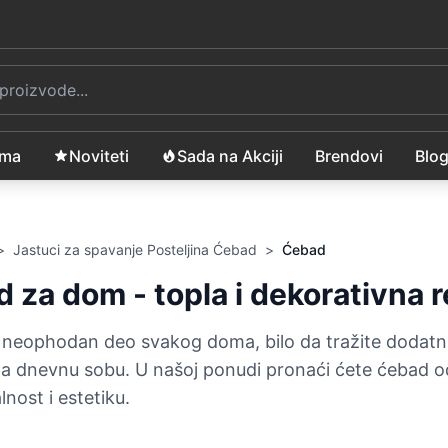
ama
Noviteti
Sada na Akciji
Brendovi
Blo
>
Jastuci za spavanje Posteljina Ćebad
>
Ćebad
 za dom - topla i dekorativna 
neophodan deo svakog doma, bilo da tražite dodatnu 
a dnevnu sobu. U našoj ponudi pronaći ćete ćebad od
nost i estetiku.