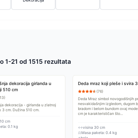
o 1-
21
od
1515
rezultata
 proizvoda
nja dekoracija girlanda u
Deda mraz koji pleše i svira 
ji 510 cm
(
76
)
13
)
Deda Mraz simbol novogodišnjih pr
nesvakidašnjim izgledom, dugom 
a dekoracija - girlanda u zlatnoj
bradom i belom bundom ovaj model
ik 3 cm. Dužina 510 cm.
cm je karakterističan što...
510 cm
ta: 0.1 kg
↔
visina 30 cm
⚖
Masa paketa: 0.4 kg
◈
bela