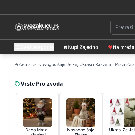
Sve Kategorije
Kupi Zajedno
Na mrež
Početna
>
Novogodišnje Jelke, Ukrasi i Rasveta | Praznična
Vrste Proizvoda
Deda Mraz I
Novogodišnje
Ukrasi Za Je
Vilenjaci
Figure