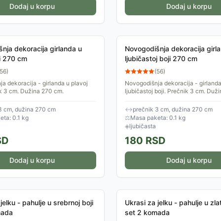
Dodaj u korpu
Dodaj u korpu
nja dekoracija girlanda u
Novogodišnja dekoracija girl
ji 270 cm
ljubičastoj boji 270 cm
56
)
(
56
)
a dekoracija - girlanda u plavoj
Novogodišnja dekoracija - girlanda
ik 3 cm. Dužina 270 cm.
ljubičastoj boji. Prečnik 3 cm. Duž
3 cm, dužina 270 cm
↔
prečnik 3 cm, dužina 270 cm
ta: 0.1 kg
⚖
Masa paketa: 0.1 kg
◈
ljubičasta
SD
180
RSD
Dodaj u korpu
Dodaj u korpu
jelku - pahulje u srebrnoj boji
Ukrasi za jelku - pahulje u zlat
mada
set 2 komada