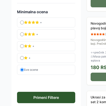
Minimalna ocena
+
Novogodiš
plavoj bo
+
(
Novogodišnj
boji. Prečn
+
↔
prečnik 
⚖
Masa pake
+
◈
plava
180
R
Sve ocene
Primeni Filtere
Ukrasi za 
set 2 ko