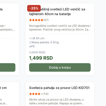
-
25
%
da
Novogodišnji svetleći LED venčić sa
tajmerom 40cm na baterije
(
57
)
je i
Novogodišnji svetleći venčić sa LED diodama i
aterijsko,
tajmerom. Prečnik ovog venčića je 40cm. Za
rad su potrebne tri AA baterije.
↔
Ø 40 cm
⚖
Masa paketa: 0.9 kg
◈
PE
1,999
RSD
1,499
RSD
Dodaj u korpu
0 cm
Svetleća pahulja za prozor LED KID701
(
14
)
im
Akrilni ukras za prozor sa LED diodama, u
a je
obliku snežne pahulje. Napaja se putem