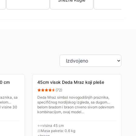
30 cm
45cm visok Deda Mraz koji pleše
(
72
)
aznika, sa
Deda Mraz simbol novogodišnjih praznika,
belom
specifičnog nordijskog izgleda, sa dugom
 visine 30
belom bradom i braon crveno sivom odevnom
kombinacijom, ovaj model...
↔
visina 45 cm
⚖
Masa paketa: 0.6 kg
◈
braon