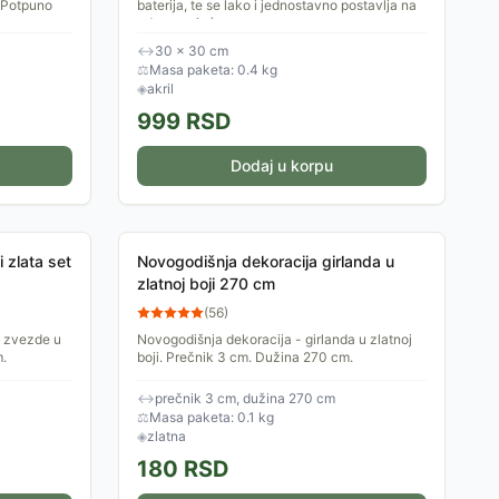
. Potpuno
baterija, te se lako i jednostavno postavlja na
odgovarajuće mesto.
↔
30 × 30 cm
⚖
Masa paketa: 0.4 kg
◈
akril
999
RSD
Dodaj u korpu
i zlata set
Novogodišnja dekoracija girlanda u
zlatnoj boji 270 cm
(
56
)
u zvezde u
Novogodišnja dekoracija - girlanda u zlatnoj
m.
boji. Prečnik 3 cm. Dužina 270 cm.
↔
prečnik 3 cm, dužina 270 cm
⚖
Masa paketa: 0.1 kg
◈
zlatna
180
RSD