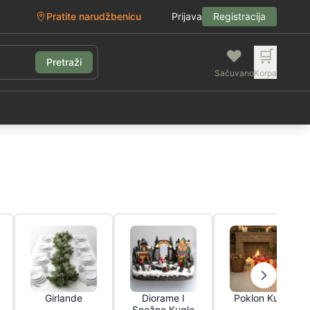
Pratite narudžbenicu
Prijava
Registracija
❤️
🛒
Pretraži
Sačuvano
Korpa
g
Girlande
Diorame I
Poklon Kutije
Snežne Kugle