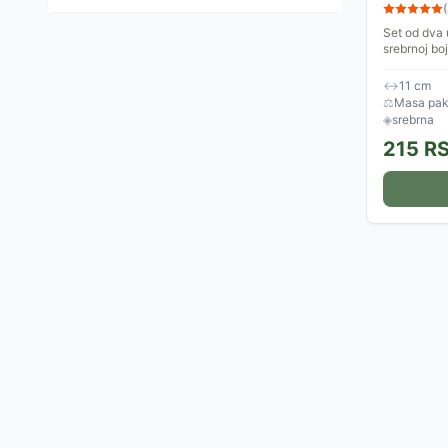
(
Set od dva 
srebrnoj boj
↔
11 cm
⚖
Masa pake
◈
srebrna
215
R