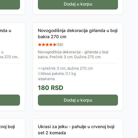
Dodaj u korpu
anda u
Novogodišnja dekoracija girlanda u boji
bakra 270 cm
(
56
)
 u
Novogodišnja dekoracija - girlanda u boji
ina 270 cm.
bakra. Prečnik 3 cm. Dužina 270 cm.
↔
prečnik 3 cm, dužina 270 cm
⚖
Masa paketa: 0.1 kg
◈
bakarna
180
RSD
Dodaj u korpu
noj boji
Ukrasi za jelku - pahulje u crvenoj boji
set 2 komada