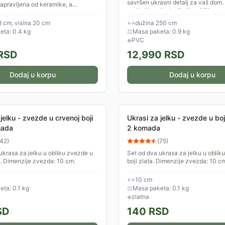
savršen ukrasni detalj za vaš dom
apravljena od keramike, a
realističan dizajn. Dužina 250...
t je ispunjena pravim voskom.
utem baterija.
8 cm, visina 20 cm
↔
dužina 250 cm
eta: 0.4 kg
⚖
Masa paketa: 0.9 kg
◈
PVC
RSD
12,990
RSD
Dodaj u korpu
Dodaj u korpu
jelku - zvezde u crvenoj boji
Ukrasi za jelku - zvezde u boj
mada
2 komada
42
)
(
75
)
ukrasa za jelku u obliku zvezde u
Set od dva ukrasa za jelku u oblik
i. Dimenzije zvezda: 10 cm.
boji zlata. Dimenzije zvezda: 10 c
↔
10 cm
ta: 0.1 kg
⚖
Masa paketa: 0.1 kg
◈
zlatna
SD
140
RSD