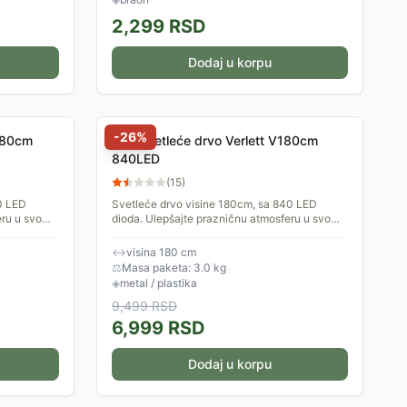
2,299
RSD
Dodaj u korpu
-
26
%
180cm
LED Svetleće drvo Verlett V180cm
840LED
(
15
)
0 LED
Svetleće drvo visine 180cm, sa 840 LED
eru u svome
dioda. Ulepšajte prazničnu atmosferu u svome
pravu zimsku
domu, ukrasite enterijer i unesite pravu zimsku
čaroliju u kojoj...
↔
visina 180 cm
⚖
Masa paketa: 3.0 kg
◈
metal / plastika
9,499
RSD
6,999
RSD
Dodaj u korpu