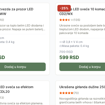
-
25
%
zvezda za prozor LED
Ukrasne LED sveće 10 koma
/WW
CD2/WX
10
)
(
135
)
ozor sa toplo belim LED diodama i
Ukrasne sveće sa postoljem bele bo
za prozor. Napaja se putem baterija,
treptućom LED diodom, napajanje b
i jednostavno postavlja na
pakovanje 10 komada
će mesto.
 cm
eta: 0.4 kg
↔
Ø 3,8 × V 4 cm
⚖
Masa paketa: 0.4 kg
799
RSD
SD
599
RSD
Dodaj u korpu
Dodaj u korpu
LED sveća sa efektom
Ukrašena girlanda dužine 25
 CDL20
(
70
)
13
)
Novogodišnja girlanda sa raznolik
grančicama belih vrhova i šišarkam
tivna sveća sa efektom plamena.