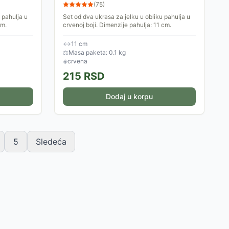
(
75
)
 pahulja u
Set od dva ukrasa za jelku u obliku pahulja u
cm.
crvenoj boji. Dimenzije pahulja: 11 cm.
↔
11 cm
⚖
Masa paketa: 0.1 kg
◈
crvena
215
RSD
Dodaj u korpu
5
Sledeća