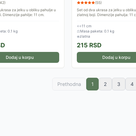
42
)
(
55
)
ukrasa za jelku u obliku pahulje u
Set od dva ukrasa za jelku u obliku
i. Dimenzije pahilje: 11 cm.
zlatnoj boji. Dimenzije pahulja: 11 
↔
11 cm
ta: 0.1 kg
⚖
Masa paketa: 0.1 kg
◈
zlatna
SD
215
RSD
Dodaj u korpu
Dodaj u korpu
Prethodna
1
2
3
4