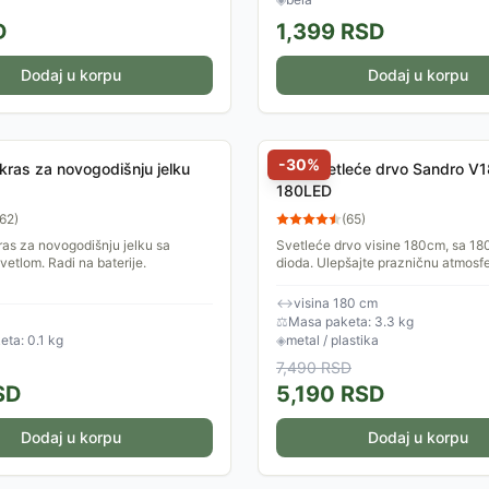
D
1,399
RSD
Dodaj u korpu
Dodaj u korpu
-
30
%
ukras za novogodišnju jelku
LED Svetleće drvo Sandro V
180LED
62
)
(
65
)
ras za novogodišnju jelku sa
Svetleće drvo visine 180cm, sa 18
vetlom. Radi na baterije.
dioda. Ulepšajte prazničnu atmosf
domu, ukrasite enterijer i unesite 
čaroliju u kojoj...
↔
visina 180 cm
⚖
Masa paketa: 3.3 kg
ta: 0.1 kg
◈
metal / plastika
7,490
RSD
SD
5,190
RSD
Dodaj u korpu
Dodaj u korpu