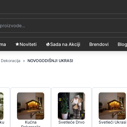
ama
Noviteti
Sada na Akciji
Brendovi
Blo
 Dekoracija
>
NOVOGODIŠNJI UKRASI
lku
Kućna
Svetleće Drvo
Svetleći Ukrasi
Dekoracija