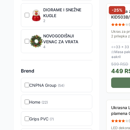
DIORAME I SNEŽNE
-
25
%
Svetleća 
KUGLE
KID503B
2
(
Ukras za pr
NOVOGODIŠNJI
2 prilepka 
te se lako 
VENAC ZA VRATA
odgovaraju
4
↔
33 × 33
⚖
Masa pak
◈
akril
599
RSD
449
R
Brend
CNPNA Group
(
54
)
Home
(
22
)
Ukrasna 
plamena
Grips PVC
(
7
)
(
LED dekora