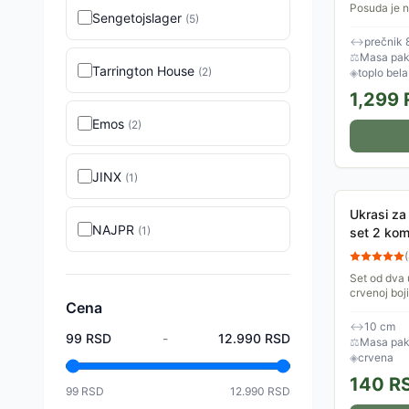
Posuda je n
Sengetojslager
(
5
)
unutrašnjos
Napaja se p
↔
prečnik 
⚖
Masa pak
Tarrington House
(
2
)
◈
toplo bela
1,299
Emos
(
2
)
JINX
(
1
)
Ukrasi za 
NAJPR
(
1
)
set 2 ko
(
Set od dva 
crvenoj boj
Cena
↔
10 cm
99
RSD
-
12.990
RSD
⚖
Masa pake
◈
crvena
140
R
99
RSD
12.990
RSD