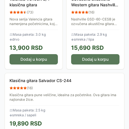
klasična gitara
Western gitara Nashville
GSD-60-CESB
(
73
)
(
16
)
Nova serija Valencia gitara
Nashville GSD-60-CESB je
namenjena početnicima, koji
ozvučena akustična gitara
dobijaju dobar instrument,
idealna za početnike i hobi
torbu za nošenje i čuvanje i
muzičare koji traže solidnu
⚖
Masa paketa: 3.0 kg
⚖
Masa paketa: 2.9 kg
štimer.
gitaru po pristupačnoj ceni.
◈
drvo
◈
smreka / lipa
13,900
RSD
15,690
RSD
Dodaj u korpu
Dodaj u korpu
Klasična gitara Salvador CS-244
(
16
)
Klasična gitara pune veličine, idealna za početnike. Ova gitara ima
najlonske žice.
⚖
Masa paketa: 2.5 kg
◈
smreka / sapeli
19,890
RSD