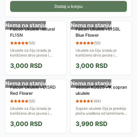
Dodaj u korpu
Nema na stanju
Nema na stanju
Falcon Ukulele Natural
Falcon Ukulele FL15BL
FL15N
Blue Flower
(
55
)
(
55
)
Ukulele za čiju izradu je
Ukulele za čiju izradu je
korišćeno drvo javora i
korišćeno drvo javora i
mahagonija. Praktičan i
mahagonija. Praktičan i
3,000
RSD
3,000
RSD
simpatičan mali instrument.
simpatičan mali instrument.
Nema na stanju
Nema na stanju
Falcon Ukulele FL15RD
Veston KUS25 PK sopran
Red Flower
ukulele
(
55
)
(
64
)
Ukulele za čiju izradu je
Sopran ukulele čija je prednja
korišćeno drvo javora i
ploča urađena od laminirane
mahagonija. Praktičan i
lipe, kao i zadnje i bočne
3,000
RSD
3,990
RSD
simpatičan mali instrument.
stranice. Fingerboard je od
javora. Idealan instrument
za...