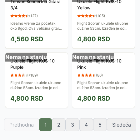
Tenson Koncertna Gitara
Ukulele Flight KUS-10
3/4
Yellow
(
127
)
(
105
)
Idealno vreme za početak
Flight Sopran ukulele ukupne
oko 9god. Ova veličina gitare
dužine 53cm. Izrađen je od
odgovara godištu između 9 i
laminiranog drveta lipe i
4,560
RSD
4,800
RSD
12 god zbog veličine ruke.
javorovog drveta.
Nema na stanju
Nema na stanju
Ukulele Flight KUS-10
Ukulele Flight KUS-10
Purple
Pink
(
189
)
(
86
)
Flight Sopran ukulele ukupne
Flight Sopran ukulele ukupne
dužine 53cm. Izrađen je od
dužine 53cm. Izrađen je od
laminiranog drveta lipe i
laminiranog drveta lipe i
4,800
RSD
4,800
RSD
javorovog drveta.
javorovog drveta.
Prethodna
1
2
3
4
5
Sledeća