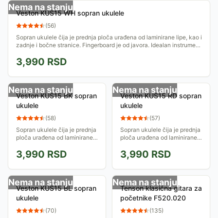
Nema na stanju
Veston KUS15 WH sopran ukulele
(
56
)
Sopran ukulele čija je prednja ploča urađena od laminirane lipe, kao i
zadnje i bočne stranice. Fingerboard je od javora. Idealan instrument
za...
3,990
RSD
Nema na stanju
Nema na stanju
Veston KUS15 BK sopran
Veston KUS15 RD sopran
ukulele
ukulele
(
58
)
(
57
)
Sopran ukulele čija je prednja
Sopran ukulele čija je prednja
ploča urađena od laminirane
ploča urađena od laminirane
lipe, kao i zadnje i bočne
lipe, kao i zadnje i bočne
3,990
RSD
3,990
RSD
stranice. Fingerboard je od
stranice. Fingerboard je od
javora. Idealan instrument
javora. Idealan instrument
za...
za...
Nema na stanju
Nema na stanju
Veston KUS15 BL sopran
Tenson klasična gitara za
ukulele
početnike F520.020
(
70
)
(
135
)