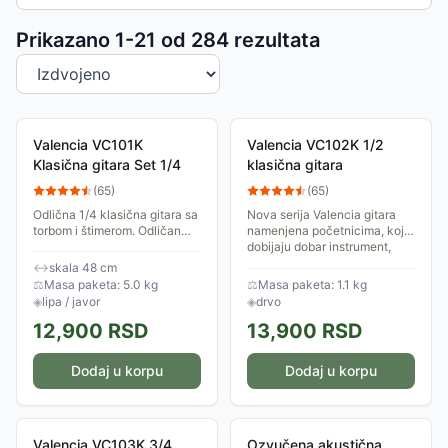
Sortiranje proizvoda
Prikazano 1-
21
od
284
rezultata
Valencia VC101K
Valencia VC102K 1/2
Klasična gitara Set 1/4
klasična gitara
(
65
)
(
65
)
Odlična 1/4 klasična gitara sa
Nova serija Valencia gitara
torbom i štimerom. Odličan
namenjena početnicima, koji
izbor za prvu gitaru sa
dobijaju dobar instrument,
najlonskim žicama, torbom i
torbu za nošenje i čuvanje i
↔
skala 48 cm
štimerom.
štimer.
⚖
Masa paketa: 5.0 kg
⚖
Masa paketa: 1.1 kg
◈
lipa / javor
◈
drvo
12,900
RSD
13,900
RSD
Dodaj u korpu
Dodaj u korpu
Valencia VC103K 3/4
Ozvučena akustična