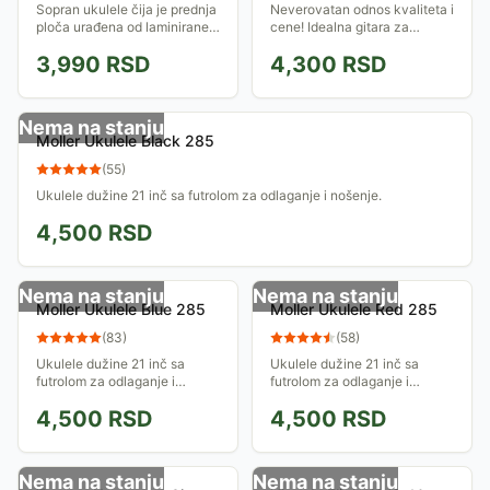
Sopran ukulele čija je prednja
Neverovatan odnos kvaliteta i
ploča urađena od laminirane
cene! Idealna gitara za
lipe, kao i zadnje i bočne
početnike, preporučuje se
3,990
RSD
4,300
RSD
stranice. Fingerboard je od
deci 7 - 9 godina koja ulaze u
javora. Idealan instrument
čudesni svet muziciranja ...
za...
Nema na stanju
Moller Ukulele Black 285
(
55
)
Ukulele dužine 21 inč sa futrolom za odlaganje i nošenje.
4,500
RSD
Nema na stanju
Nema na stanju
Moller Ukulele Blue 285
Moller Ukulele Red 285
(
83
)
(
58
)
Ukulele dužine 21 inč sa
Ukulele dužine 21 inč sa
futrolom za odlaganje i
futrolom za odlaganje i
nošenje.
nošenje.
4,500
RSD
4,500
RSD
Nema na stanju
Nema na stanju