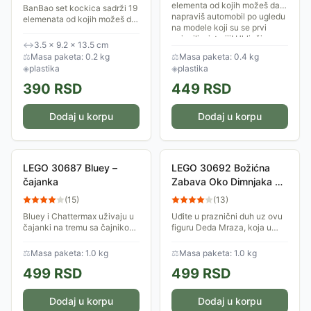
elementa od kojih možeš da
BanBao set kockica sadrži 19
napraviš automobil po ugledu
elemenata od kojih možeš da
na modele koji su se prvi
napraviš specijalan skuter sa
pojavili u istoriji! Uključi se u
figurom spasioca na plaži!
↔
3.5 × 9.2 × 13.5 cm
nove...
⚖
Masa paketa: 0.2 kg
⚖
Masa paketa: 0.4 kg
◈
plastika
◈
plastika
390
RSD
449
RSD
Dodaj u korpu
Dodaj u korpu
LEGO 30687 Bluey –
LEGO 30692 Božićna
čajanka
Zabava Oko Dimnjaka Sa
Deda Mrazom
(
15
)
(
13
)
Bluey i Chattermax uživaju u
Uđite u praznični duh uz ovu
čajanki na tremu sa čajnikom,
figuru Deda Mraza, koja u
šoljicama, kolačem i stolicom
svakoj ruci nosi po jedan
crvenom pečurkom. Posle
upakovani poklon. Postavite
⚖
Masa paketa: 1.0 kg
⚖
Masa paketa: 1.0 kg
čaja, Bluey zaliva biljke u
ga da stoji sam ili ga stavite u
499
RSD
499
RSD
bašti.
dimnjak...
Dodaj u korpu
Dodaj u korpu