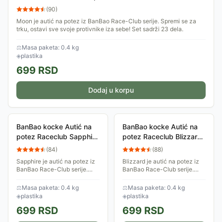
(
90
)
Moon je autić na potez iz BanBao Race-Club serije. Spremi se za
trku, ostavi sve svoje protivnike iza sebe! Set sadrži 23 dela.
⚖
Masa paketa: 0.4 kg
◈
plastika
699
RSD
Dodaj u korpu
BanBao kocke Autić na
BanBao kocke Autić na
potez Raceclub Sapphire
potez Raceclub Blizzard
8628-4
8628-3
(
84
)
(
88
)
Sapphire je autić na potez iz
Blizzard je autić na potez iz
BanBao Race-Club serije.
BanBao Race-Club serije.
Spremi se za trku, ostavi sve
Spremi se za trku, ostavi sve
svoje protivnike iza sebe! Set
svoje protivnike iza sebe! Set
⚖
Masa paketa: 0.4 kg
⚖
Masa paketa: 0.4 kg
sadrži 22 dela.
sadrži 22 dela.
◈
plastika
◈
plastika
699
RSD
699
RSD