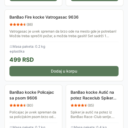
BanBao Fire kocke Vatrogasac 9636
(
86
)
Vatrogasac je uvek spreman da brzo ode na mesto gde je potreban!
Možda treba sprečiti požar, a možda treba gasiti! Set sadrži 1
Tobees figuricu i...
⚖
Masa paketa: 0.2 kg
◈
plastika
499
RSD
Dodaj u korpu
BanBao kocke Policajac
BanBao kocke Autić na
sa psom 9606
potez Raceclub Spiker
8629-4
(
80
)
(
85
)
Policajac je uvek spreman da
Spiker je autić na potez iz
sa policijskim psom brzo ode
BanBao Race-Club serije.
na mesto gde je potreban!
Spremi se za trku, ostavi sve
Možda treba pojuriti nekog
svoje protivnike iza sebe! Set
⚖
Masa paketa: 0.2 kg
⚖
Masa paketa: 0.4 kg