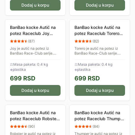
Dodaj u korpu
Dodaj u korpu
BanBao kocke Autić na
BanBao kocke Autić na
potez Raceclub Joy
potez Raceclub Torero
8628-2
8628-1
(
87
)
(
82
)
Joy je autić na potez iz
Torero je autić na potez iz
BanBao Race-Club serije.
BanBao Race-Club serije.
Spremi se za trku, ostavi sve
Spremi se za trku, ostavi sve
svoje protivnike iza sebe! Set
svoje protivnike iza sebe! Set
⚖
Masa paketa: 0.4 kg
⚖
Masa paketa: 0.4 kg
sadrži 22 dela.
sadrži 22 dela.
◈
plastika
◈
plastika
699
RSD
699
RSD
Dodaj u korpu
Dodaj u korpu
BanBao kocke Autić na
BanBao kocke Autić na
potez Raceclub Robster
potez Raceclub Thumper
8627-4
8627-3
(
90
)
(
84
)
Robster je autić na potez iz
Thumper je autić na potez iz