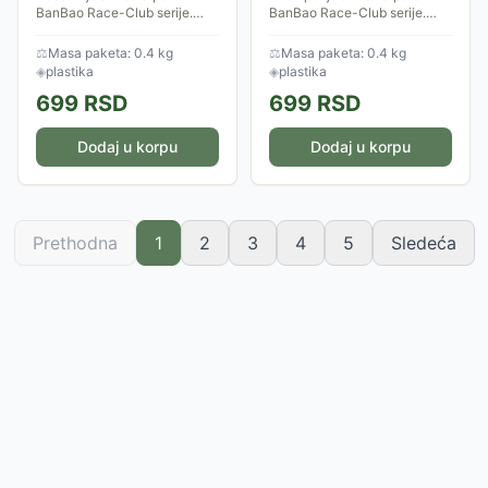
BanBao Race-Club serije.
BanBao Race-Club serije.
Spremi se za trku, ostavi sve
Spremi se za trku, ostavi sve
svoje protivnike iza sebe! Set
svoje protivnike iza sebe! Set
⚖
Masa paketa: 0.4 kg
⚖
Masa paketa: 0.4 kg
sadrži 23 dela.
sadrži 23 dela.
◈
plastika
◈
plastika
699
RSD
699
RSD
Dodaj u korpu
Dodaj u korpu
Prethodna
1
2
3
4
5
Sledeća