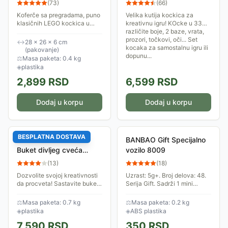
(
73
)
(
66
)
Koferče sa pregradama, puno
Velika kutija kockica za
klasičnih LEGO kockica u
kreativnu igru! KOcke u 33
raznim bojama i sa posebnim
različite boje, 2 baze, vrata,
delovima kao što su oči,
prozori, točkovi, oči... Set
↔
28 × 26 × 6 cm
točkovi, inspirisaće dete na
kocaka za samostalnu igru ili
(pakovanje)
najkreativnije...
dopunu...
⚖
Masa paketa: 0.4 kg
◈
plastika
2,899
RSD
6,599
RSD
Dodaj u korpu
Dodaj u korpu
BESPLATNA DOSTAVA
LEGO® Icons Kocke
BANBAO Gift Specijalno
Buket divljeg cveća
vozilo 8009
10313
(
13
)
(
18
)
Dozvolite svojoj kreativnosti
Uzrast: 5g+. Broj delova: 48.
da procveta! Sastavite buket
Serija Gift. Sadrži 1 mini
od 8 vrsta divljeg cveća od
figuru.
939 LEGO® Icons kocaka i
⚖
Masa paketa: 0.7 kg
⚖
Masa paketa: 0.2 kg
ponosno izložite svojih ruku
◈
plastika
◈
ABS plastika
delo u...
7,590
RSD
350
RSD