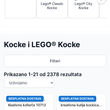
Lego® Classic
Lego® City
Kocke
Kocke
Kocke i LEGO® Kocke
Filteri
Sortiranje proizvoda
Prikazano 1-
21
od
2378
rezultata
BESPLATNA DOSTAVA
BESPLATNA DOSTAVA
LEGO® Classic Kocke -
LEGO® Classic Velika
Keativno koferče 10713
kreativna kutija kockica
LE10698