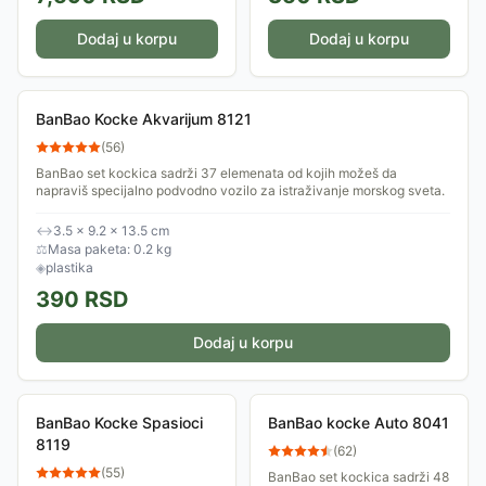
Dodaj u korpu
Dodaj u korpu
BanBao Kocke Akvarijum 8121
(
56
)
BanBao set kockica sadrži 37 elemenata od kojih možeš da
napraviš specijalno podvodno vozilo za istraživanje morskog sveta.
↔
3.5 × 9.2 × 13.5 cm
⚖
Masa paketa: 0.2 kg
◈
plastika
390
RSD
Dodaj u korpu
BanBao Kocke Spasioci
BanBao kocke Auto 8041
8119
(
62
)
(
55
)
BanBao set kockica sadrži 48