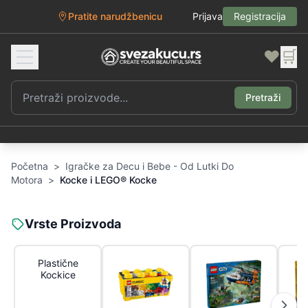
Pratite narudžbenicu
Prijava
Registracija
❤️
🛒
Pretraži
Početna
>
Igračke za Decu i Bebe - Od Lutki Do
Motora
>
Kocke i LEGO® Kocke
Vrste Proizvoda
Plastične
Kockice