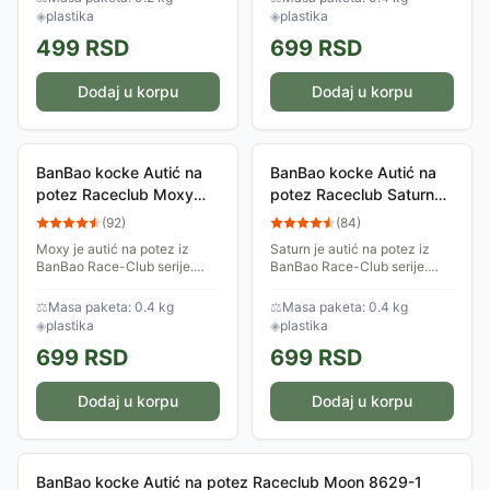
lopova ili pronaći nešto
sadrži 23 dela.
◈
plastika
◈
plastika
izgubljeno......
499
RSD
699
RSD
Dodaj u korpu
Dodaj u korpu
BanBao kocke Autić na
BanBao kocke Autić na
potez Raceclub Moxy
potez Raceclub Saturn
8629-3
8629-2
(
92
)
(
84
)
Moxy je autić na potez iz
Saturn je autić na potez iz
BanBao Race-Club serije.
BanBao Race-Club serije.
Spremi se za trku, ostavi sve
Spremi se za trku, ostavi sve
svoje protivnike iza sebe! Set
svoje protivnike iza sebe! Set
⚖
Masa paketa: 0.4 kg
⚖
Masa paketa: 0.4 kg
sadrži 23 dela.
sadrži 23 dela.
◈
plastika
◈
plastika
699
RSD
699
RSD
Dodaj u korpu
Dodaj u korpu
BanBao kocke Autić na potez Raceclub Moon 8629-1