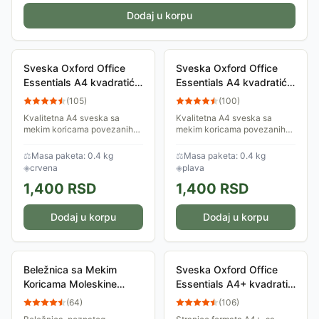
Dodaj u korpu
Sveska Oxford Office
Sveska Oxford Office
Essentials A4 kvadratići
Essentials A4 kvadratići
06XO141 Red
06XO141 Blue
(
105
)
(
100
)
Kvalitetna A4 sveska sa
Kvalitetna A4 sveska sa
mekim koricama povezanih
mekim koricama povezanih
dvostrukom spiralom. Sadrži
dvostrukom spiralom. Sadrži
90 stranica sa kvadratićima.
90 stranica sa kvadratićima.
⚖
Masa paketa: 0.4 kg
⚖
Masa paketa: 0.4 kg
Sadrži obeleživač strana sa
Sadrži obeleživač strana sa
◈
crvena
◈
plava
lenjirom....
lenjirom....
1,400
RSD
1,400
RSD
Dodaj u korpu
Dodaj u korpu
Beležnica sa Mekim
Sveska Oxford Office
Koricama Moleskine
Essentials A4+ kvadratići
QP621B6VF
Blue 06XO131
(
64
)
(
106
)