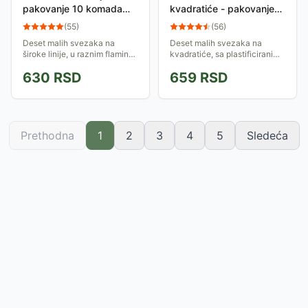
pakovanje 10 komada
kvadratiće - pakovanje
Fashion
10 komada Retro Flags
(
55
)
(
56
)
Deset malih svezaka na
Deset malih svezaka na
široke linije, u raznim flamingo
kvadratiće, sa plastificiranim
dezenima, sa plastificiranim
kartonskim koricama,
630
RSD
659
RSD
kartonskim koricama i extra
ukrašenim zastavama sveta, i
strong listovima, 60 listova.
extra strong listovima, 60
listova.
Prethodna
1
2
3
4
5
Sledeća