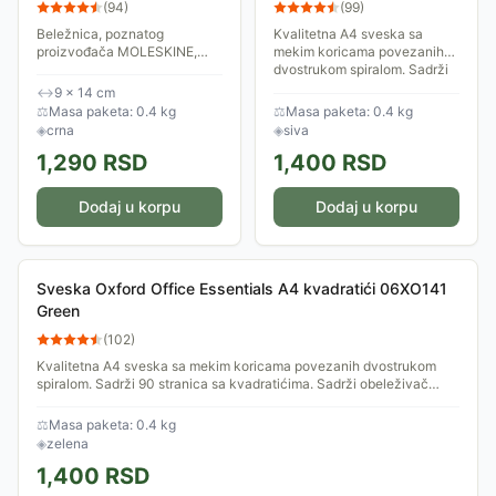
QP012F
06XO141 Grey
(
94
)
(
99
)
Beležnica, poznatog
Kvalitetna A4 sveska sa
proizvođača MOLESKINE,
mekim koricama povezanih
savršena za kratke poruke,
dvostrukom spiralom. Sadrži
vaše beleške ili jednostavne
90 stranica sa kvadratićima.
↔
9 × 14 cm
crteže. Možete je poneti
Sadrži obeleživač strana sa
⚖
Masa paketa: 0.4 kg
⚖
Masa paketa: 0.4 kg
svuda sa sobom.
lenjirom....
◈
crna
◈
siva
1,290
RSD
1,400
RSD
Dodaj u korpu
Dodaj u korpu
Sveska Oxford Office Essentials A4 kvadratići 06XO141
Green
(
102
)
Kvalitetna A4 sveska sa mekim koricama povezanih dvostrukom
spiralom. Sadrži 90 stranica sa kvadratićima. Sadrži obeleživač
strana sa lenjirom....
⚖
Masa paketa: 0.4 kg
◈
zelena
1,400
RSD