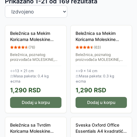
Sortiranje proizvoda
Prikazano 1-
21
od
169
rezultata
Beležnica sa Mekim
Beležnica sa Mekim
Koricama Moleskine
Koricama Moleskine
QP618VF
QP611F
(
76
)
(
63
)
Beležnica, poznatog
Beležnica, poznatog
proizvođača MOLESKINE,
proizvođača MOLESKINE,
savršena za kratke poruke,
savršena za kratke poruke,
vaše beleške i misli ili
vaše beleške i misli ili
↔
13 × 21 cm
↔
9 × 14 cm
jednostavne crteže. Moderan
jednostavne crteže. Moderan
⚖
Masa paketa: 0.4 kg
⚖
Masa paketa: 0.3 kg
i funkcionalan aksesoar u...
i funkcionalan aksesoar u...
◈
crna
◈
crna
1,290
RSD
1,290
RSD
Dodaj u korpu
Dodaj u korpu
Beležnica sa Tvrdim
Sveska Oxford Office
Koricama Moleskine
Essentials A4 kvadratići