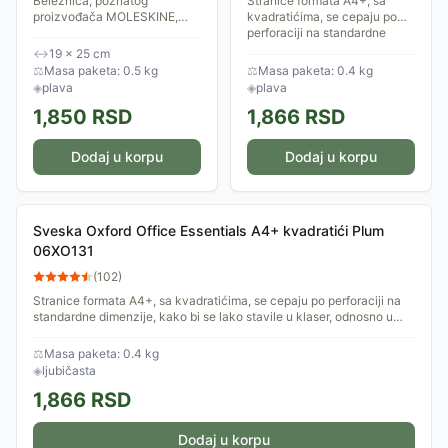
Beležnica, poznatog
Stranice formata A4+, sa
proizvođača MOLESKINE,
kvadratićima, se cepaju po
savršena za kratke poruke,
perforaciji na standardne
vaše beleške i misli ili
dimenzije, kako bi se lako
↔
19 × 25 cm
jednostavne crteže. Moderan
stavile u klaser, odnosno u
⚖
Masa paketa: 0.5 kg
⚖
Masa paketa: 0.4 kg
i funkcionalan aksesoar u...
registrator....
◈
plava
◈
plava
1,850
RSD
1,866
RSD
Dodaj u korpu
Dodaj u korpu
Sveska Oxford Office Essentials A4+ kvadratići Plum
06XO131
(
102
)
Stranice formata A4+, sa kvadratićima, se cepaju po perforaciji na
standardne dimenzije, kako bi se lako stavile u klaser, odnosno u
registrator....
⚖
Masa paketa: 0.4 kg
◈
ljubičasta
1,866
RSD
Dodaj u korpu