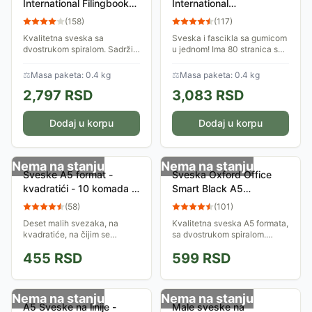
International Filingbook
International
A4+ kvadratići 06XI341
Meetingbook A4+
(
158
)
(
117
)
kvadratići 06XI441
Kvalitetna sveska sa
Sveska i fascikla sa gumicom
dvostrukom spiralom. Sadrži
u jednom! Ima 80 stranica sa
100 perforiranih stranica sa
kvadratićima koje su bušene i
kvadratićima i dvostrukim
perforirane za lako odlaganje
⚖
Masa paketa: 0.4 kg
⚖
Masa paketa: 0.4 kg
marginama i zaglavljem.
u registrator. Ima kartonsku...
2,797
RSD
3,083
RSD
Stranice imaju po 4...
Dodaj u korpu
Dodaj u korpu
Nema na stanju
Nema na stanju
Sveske A5 format -
Sveska Oxford Office
kvadratići - 10 komada -
Smart Black A5
City By Night
kvadratići 06XO251
(
58
)
(
101
)
Deset malih svezaka, na
Kvalitetna sveska A5 formata,
kvadratiće, na čijim se
sa dvostrukom spiralom.
koricama nalaze slike velikih
Sadrži 90 stranica sa
455
RSD
599
RSD
svetskih gradova noću. 60
kvadratićima, a ima i
listova.
obeleživač strana sa lenjirom.
Rukopis se ne vidi...
Nema na stanju
Nema na stanju
A5 Sveske na linije -
Male sveske na