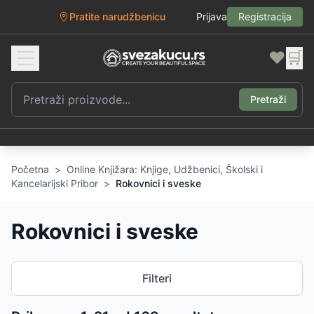
Pratite narudžbenicu
Prijava
Registracija
❤️
🛒
Pretraži
Početna
>
Online Knjižara: Knjige, Udžbenici, Školski i
Kancelarijski Pribor
>
Rokovnici i sveske
Rokovnici i sveske
Filteri