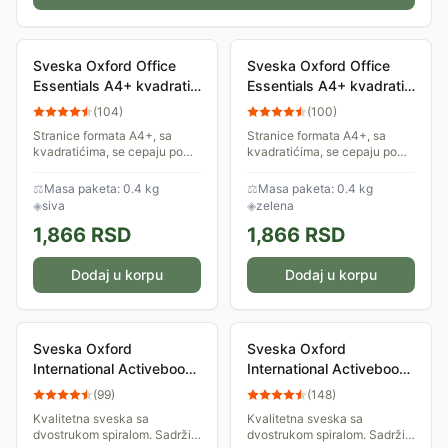
Sveska Oxford Office
Sveska Oxford Office
Essentials A4+ kvadratići
Essentials A4+ kvadratići
Grey 06XO131
Green 06XO131
(
104
)
(
100
)
Stranice formata A4+, sa
Stranice formata A4+, sa
kvadratićima, se cepaju po
kvadratićima, se cepaju po
perforaciji na standardne
perforaciji na standardne
dimenzije, kako bi se lako
dimenzije, kako bi se lako
⚖
Masa paketa: 0.4 kg
⚖
Masa paketa: 0.4 kg
stavile u klaser, odnosno u
stavile u klaser, odnosno u
◈
siva
◈
zelena
registrator....
registrator....
1,866
RSD
1,866
RSD
Dodaj u korpu
Dodaj u korpu
Sveska Oxford
Sveska Oxford
International Activebook
International Activebook
A4+ linije 06XI241
A4+ kvadratići 06XI241
(
99
)
(
148
)
Kvalitetna sveska sa
Kvalitetna sveska sa
dvostrukom spiralom. Sadrži
dvostrukom spiralom. Sadrži