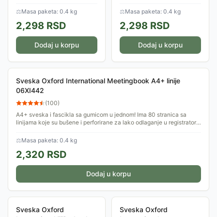
80 perforiranih stranica sa
80 perforiranih stranica sa
linijama i dvostrukim
kvadratićima i dvostrukim
⚖
Masa paketa: 0.4 kg
⚖
Masa paketa: 0.4 kg
marginama i zaglavljem. Ima
marginama i zaglavljem. Ima
2,298
RSD
2,298
RSD
džep za odlaganje...
džep za odlaganje...
Dodaj u korpu
Dodaj u korpu
Sveska Oxford International Meetingbook A4+ linije
06XI442
(
100
)
A4+ sveska i fascikla sa gumicom u jednom! Ima 80 stranica sa
linijama koje su bušene i perforirane za lako odlaganje u registrator.
Ima kartonsku...
⚖
Masa paketa: 0.4 kg
2,320
RSD
Dodaj u korpu
Sveska Oxford
Sveska Oxford