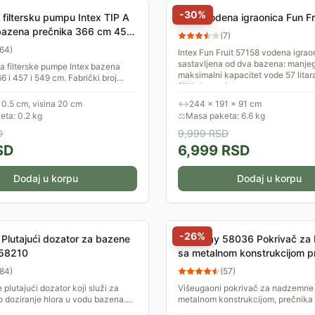
-
30
%
 filtersku pumpu Intex TIP A
Intex vodena igraonica Fun F
bazena prečnika 366 cm 457
(
7
)
m 29002 dvopak
64
)
Intex Fun Fruit 57158 vodena igrao
sastavljena od dva bazena: manjeg, 
 filterske pumpe Intex bazena
maksimalni kapacitet vode 57 litara
6 i 457 i 549 cm. Fabrički broj
čiji je kapacitet...
902 TIP: A. Pakovanje sadrži dva
10.5 cm, visina 20 cm
↔
244 × 191 × 91 cm
ta: 0.2 kg
⚖
Masa paketa: 6.6 kg
D
9,999
RSD
SD
6,999
RSD
Dodaj u korpu
Dodaj u korpu
-
26
%
r Plutajući dozator za bazene
BestWay 58036 Pokrivač za
58210
sa metalnom konstrukcijom p
305 cm
84
)
(
57
)
e plutajući dozator koji služi za
Višeugaoni pokrivač za nadzemne
o doziranje hlora u vodu bazena.
metalnom konstrukcijom, prečnik
ta po površini vode u bazenu i na
Služi kao zaštita vode u bazenu od