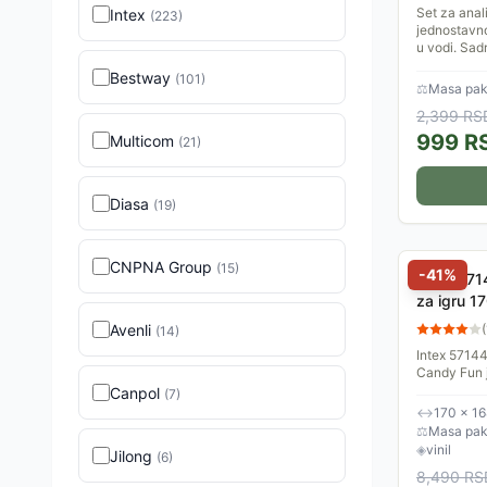
Set za anal
Intex
(
223
)
jednostavno
u vodi. Sad
Bestway
(
101
)
⚖
Masa pake
2,399
RS
999
R
Multicom
(
21
)
Diasa
(
19
)
CNPNA Group
(
15
)
-
41
%
Intex 571
za igru 1
Avenli
(
(
14
)
Intex 5714
Candy Fun 
vrelih letnj
Canpol
(
7
)
↔
170 × 16
⚖
Masa pake
◈
vinil
Jilong
(
6
)
8,490
RS