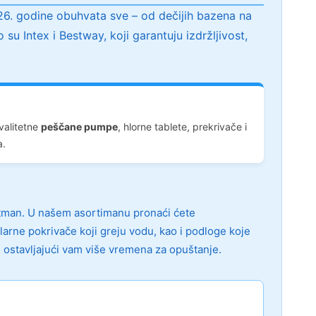
6. godine obuhvata sve – od dečijih bazena na
su Intex i Bestway, koji garantuju izdržljivost,
valitetne
peščane pumpe
, hlorne tablete, prekrivače i
a.
retman. U našem asortimanu pronaći ćete
arne pokrivače koji greju vodu, kao i podloge koje
 ostavljajući vam više vremena za opuštanje.