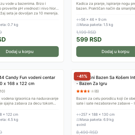
izu vode u bazenima. Brzo i
Kadica za pranje, ispiranje nogu pr
 proverite pH vrednost i nivo hlora
bazen. Praktičan način da smanjit
ržaj seta je dovoljan za 10 merenja.
prljavštine u bazen. Jednostavno s
odgovara svim...
↔
56 × 46 × 9 cm
ta: 0.7 kg
⚖
Masa paketa: 1.5 kg
D
1,199
RSD
SD
599
RSD
Dodaj u korpu
Dodaj u korpu
-
41
%
44 Candy Fun vodeni centar
Porodični Bazen Sa Košem In
70 x 168 x 122 cm
- Bazen Za Igru
10
)
(
6
)
4 vodena igraonica na naduvavanje
Bazen za celu porodicu koji će obe
je sjajna zabava za decu tokom
sate i sate nezaboravne zabave - 
ih dana.
Lako se naduvava i postavlja. Zah
litra vode kada se...
8 × 122 cm
↔
257 × 188 × 130 cm
ta: 4.5 kg
⚖
Masa paketa: 6.9 kg
◈
vinil
D
8,490
RSD