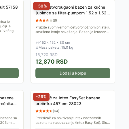
-
30
%
ruit 57158
Intex Četvorougaoni bazen za kućne
ljubimce sa filter-pumpom 1.52 x 1.52 x
0.3m 48402NP
(
8
)
nica je
čiji je
Pružite svom vernom četvoronožnom prijatelju
 i većeg,
savršeno letnje osveženje. Bazen je izrađen
od unikatnog, debelog troslojnog materijala i
dolazi u...
↔
152 × 152 × 30 cm
⚖
Masa paketa: 15.0 kg
16,720
RSD
12,870
RSD
Dodaj u korpu
-
26
%
 bazene
Pokrivač za Intex EasySet bazene
rečnika
prečnika 457 cm 28023
(
64
)
 bazene sa
Prekrivač za pokrivanje Intex nadzemnih
a 305cm.
bazena na naduvavanje (Intex Easy Set). Služi
 prašine,
kao zaštita vode u bazenu od prašine, lišća i