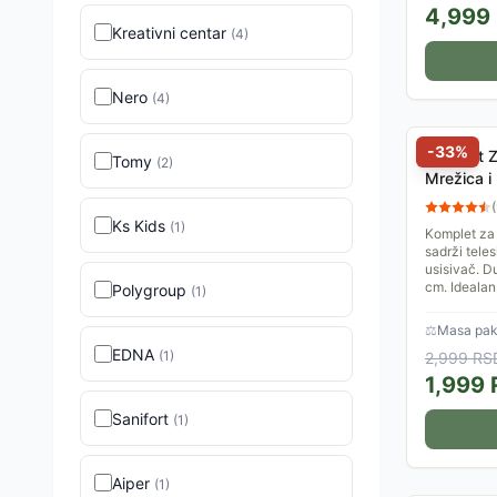
4,999
Kreativni centar
(
4
)
Nero
(
4
)
-
33
%
Komplet 
Tomy
(
2
)
Mrežica i
(
Ks Kids
(
1
)
Komplet za
sadrži tele
usisivač. D
cm. Idealan 
Polygroup
(
1
)
⚖
Masa pake
EDNA
(
1
)
2,999
RS
1,999
Sanifort
(
1
)
Aiper
(
1
)