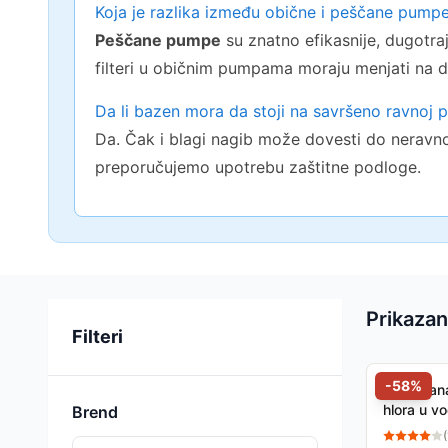
Koja je razlika između obične i peščane pump
Peščane pumpe
su znatno efikasnije, dugotraj
filteri u običnim pumpama moraju menjati na d
Da li bazen mora da stoji na savršeno ravnoj p
Da. Čak i blagi nagib može dovesti do neravno
preporučujemo upotrebu zaštitne podloge.
Prikazan
Sortiranje
Filteri
-
58
%
Set za ana
hlora u v
Brend
(