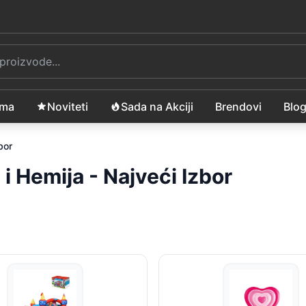
ama
Noviteti
Sada na Akciji
Brendovi
Blo
bor
i Hemija - Najveći Izbor