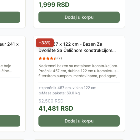
1,999
RSD
Dodaj u korpu
-
33
%
aur 241 x
Intex 457 x 122 cm - Bazen Za
Dvorište Sa Čeličnom Konstrukcijom
54946
(
7
)
ne boje
Nadzemni bazen sa metalnom konstrukcijom.
e čine
Prečnik 457 cm, dubina 122 cm u kompletu sa
nobojnih
filterskom pumpom, merdevinama, podlogom,
pokrivkom i setom za...
↔
prečnik 457 cm, visina 122 cm
⚖
Masa paketa: 69.0 kg
62,500
RSD
41,481
RSD
Dodaj u korpu