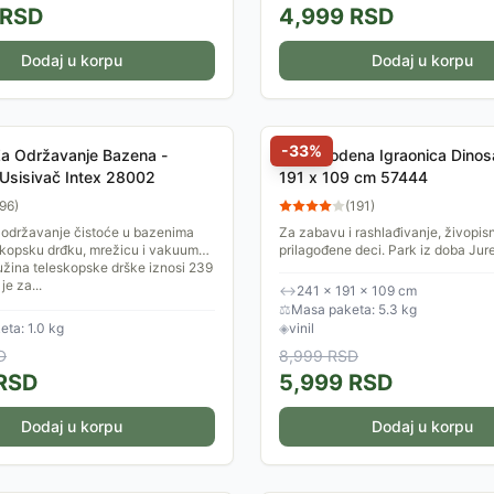
RSD
4,999
RSD
Dodaj u korpu
Dodaj u korpu
-
33
%
Za Održavanje Bazena -
Intex Vodena Igraonica Dinos
 Usisivač Intex 28002
191 x 109 cm 57444
96
)
(
191
)
 održavanje čistoće u bazenima
Za zabavu i rashlađivanje, živopis
skopsku drđku, mrežicu i vakuum
prilagođene deci. Park iz doba Jur
užina teleskopske drške iznosi 239
bazen, tobogan za loptice, set raz
je za...
loptica i još mnogo...
↔
241 × 191 × 109 cm
⚖
Masa paketa: 5.3 kg
ta: 1.0 kg
◈
vinil
D
8,999
RSD
RSD
5,999
RSD
Dodaj u korpu
Dodaj u korpu