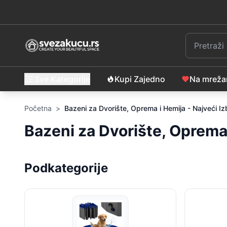
Sve Kategorije
Kupi Zajedno
Na mrež
Početna
>
Bazeni za Dvorište, Oprema i Hemija - Najveći Iz
Bazeni za Dvorište, Oprema 
Podkategorije