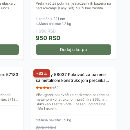
e ulaska u
Prekrivač za pokrivanje nadzemnih bazena na
e unos
naduvavanje (Easy Set). Služi kao zaštita
e postavlja,
vode u bazenu od prašine, lišća i ostalih
priljavština koje...
↔
prečnik 221 cm
⚖
Masa paketa: 1.2 kg
1,690
RSD
950
RSD
Dodaj u korpu
-
33
%
tex 57183
BestWay 58037 Pokrivač za bazene
sa metalnom konstrukcijom prečnika
366 cm
(
62
)
zbediti
Višeugaoni pokrivač za nadzemne bazene sa
Intex 57183.
metalnom konstrukcijom, prečnika 366cm.
vata 682
Služi kao zaštita vode u bazenu od prašine,
lišća i ostalih...
⚖
Masa paketa: 1.5 kg
2,999
RSD