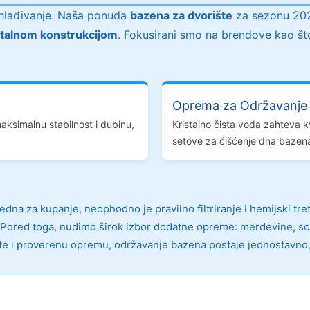
ashlađivanje. Naša ponuda
bazena za dvorište
za sezonu 202
talnom konstrukcijom
. Fokusirani smo na brendove kao što 
Oprema za Održavanje
ksimalnu stabilnost i dubinu,
Kristalno čista voda zahteva k
setove za čišćenje dna bazen
edna za kupanje, neophodno je pravilno filtriranje i hemijski t
. Pored toga, nudimo širok izbor dodatne opreme: merdevine, sol
te i proverenu opremu, održavanje bazena postaje jednostavno,