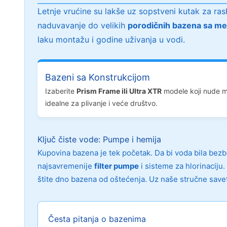
Letnje vrućine su lakše uz sopstveni kutak za r
naduvavanje do velikih
porodičnih bazena sa me
laku montažu i godine uživanja u vodi.
Bazeni sa Konstrukcijom
Izaberite
Prism Frame ili Ultra XTR
modele koji nude ma
idealne za plivanje i veće društvo.
Ključ čiste vode: Pumpe i hemija
Kupovina bazena je tek početak. Da bi voda bila bezb
najsavremenije
filter pumpe
i sisteme za hlorinaciju
štite dno bazena od oštećenja. Uz naše stručne save
Česta pitanja o bazenima