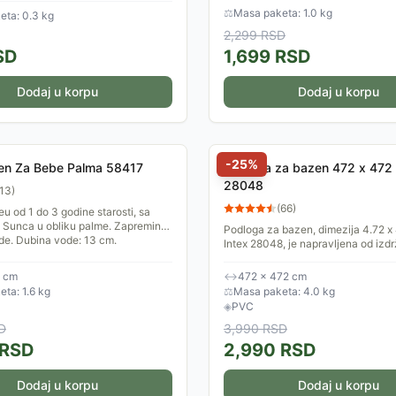
lišća i ostalih...
⚖
Masa paketa: 1.0 kg
eta: 0.3 kg
2,299
RSD
SD
1,699
RSD
Dodaj u korpu
Dodaj u korpu
-
25
%
zen Za Bebe Palma 58417
Podloga za bazen 472 x 472 
28048
13
)
(
66
)
u od 1 do 3 godine starosti, sa
 Sunca u obliku palme. Zapremina
Podloga za bazen, dimezija 4.72 x 
ode. Dubina vode: 13 cm.
Intex 28048, je napravljena od izdr
PVCa i pruža dodatnu zaštitu za 
tokom cele sezone....
6 cm
↔
472 × 472 cm
ta: 1.6 kg
⚖
Masa paketa: 4.0 kg
◈
PVC
D
3,990
RSD
RSD
2,990
RSD
Dodaj u korpu
Dodaj u korpu