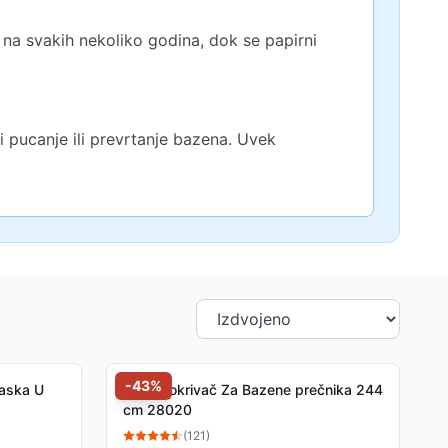
ja na svakih nekoliko godina, dok se papirni
 pucanje ili prevrtanje bazena. Uvek
-
43
%
laska U
Intex Pokrivač Za Bazene prečnika 244
cm 28020
(
121
)