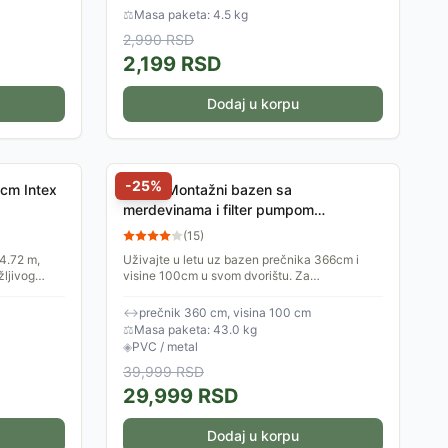
ostalih...
⚖
Masa paketa: 4.5 kg
2,990
RSD
2,199
RSD
Dodaj u korpu
-
25
%
cm Intex
Avenli Montažni bazen sa
merdevinama i filter pumpom
360x100cm 8816L
(
15
)
4.72 m,
Uživajte u letu uz bazen prečnika 366cm i
žljivog
visine 100cm u svom dvorištu. Za
dno bazena
fenomenalnu porodičnu zabavu u vašem
dvorištu i opuštanje tokom vrelih...
↔
prečnik 360 cm, visina 100 cm
⚖
Masa paketa: 43.0 kg
◈
PVC / metal
39,999
RSD
29,999
RSD
Dodaj u korpu