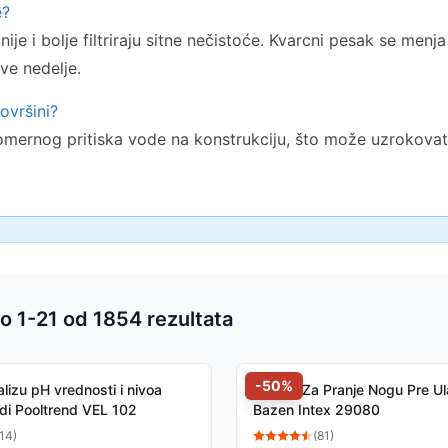
e?
nije i bolje filtriraju sitne nečistoće. Kvarcni pesak se men
ve nedelje.
ovršini?
mernog pritiska vode na konstrukciju, što može uzrokovati
o 1-
21
od
1854
rezultata
 proizvoda
-
50
%
lizu pH vrednosti i nivoa
Kadica Za Pranje Nogu Pre U
odi Pooltrend VEL 102
Bazen Intex 29080
14
)
(
81
)