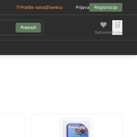
Pratite narudžbenicu
Prijava
Registracija
❤️
🛒
Pretraži
Sačuvano
Korpa
g