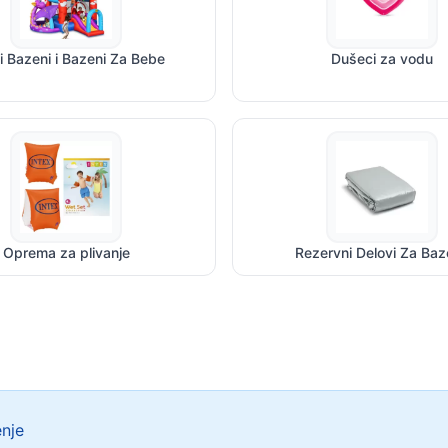
ji Bazeni i Bazeni Za Bebe
Dušeci za vodu
Oprema za plivanje
Rezervni Delovi Za Ba
enje