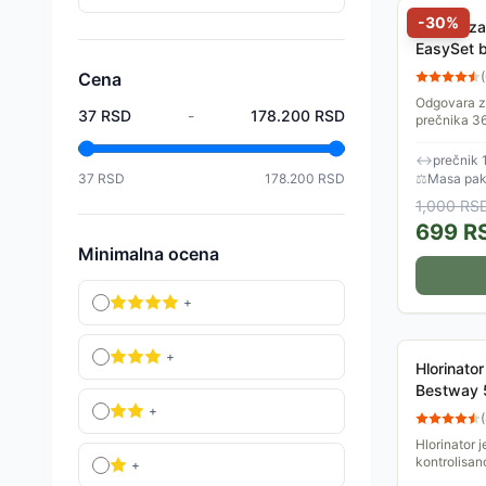
-
30
%
Uložak za
EasySet 
cm 549 c
Cena
(
Odgovara za
37
RSD
-
178.200
RSD
prečnika 36
filtera: 29
filtera.
↔
prečnik 
37
RSD
178.200
RSD
⚖
Masa pake
1,000
RS
699
R
Minimalna ocena
+
+
Hlorinato
Bestway 
+
(
Hlorinator j
kontrolisan
+
Dozator plu