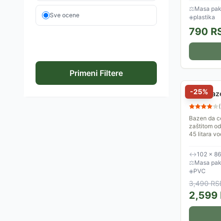
taj način...
⚖
Masa pak
Sve ocene
◈
plastika
790
R
Primeni Filtere
-
25
%
Intex Ba
(
Bazen da ce
zaštitom od
45 litara v
↔
102 × 8
⚖
Masa pake
◈
PVC
3,490
RS
2,599