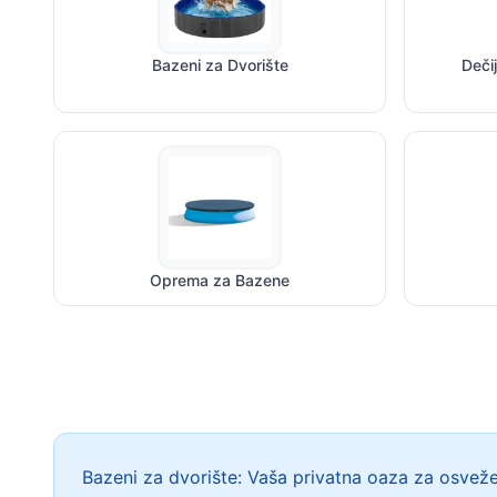
Bazeni za Dvorište
Deči
Oprema za Bazene
Bazeni za dvorište: Vaša privatna oaza za osvež