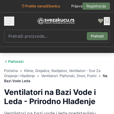
Pratite narudžbenicu
Prijava
Registracija
❤️
🛒
Pretraži
Plafonski
Početna
>
Klime, Grejalice, Radijatori, Ventilatori - Sve Za
Grejanje i Hlađenje
>
Ventilatori: Plafonski, Stoni, Podni
>
Na
Bazi Vode Leda
Ventilatori na Bazi Vode i
Leda - Prirodno Hlađenje
Ventilatori na bazi vode i leda predstavljaju