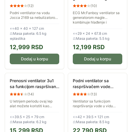
Mr.Fanboy
(
12
)
(
10
)
Podni ventilator na vodu
ECG Mr.Fanboy ventilator sa
Jocca 2169 sa nebulizatorom
generatorom magle
i ultrazvučnom tehnologijom
kombinuje hlađenje i
hladne pare pruža
ovlaživanje, nudi 12 brzina,
↔
40 × 40 × 127 cm
osvežavajuće hlađenje do 12
LED ekran, daljinski upravljač,
⚖
Masa paketa: 6.5 kg
↔
29 × 24 × 67.8 cm
sati. Sa tri brzine...
i 9-časovni tajmer....
◈
plastika
⚖
Masa paketa: 5.5 kg
12,999
RSD
12,199
RSD
Dodaj u korpu
Dodaj u korpu
Prenosni ventilator 3u1
Podni ventilator sa
sa funkcijom raspršivanja
raspršivačem vode
vodene magle ECG Mr.
BEPER VE.502
(
14
)
(
13
)
Fan
U letnjem periodu ovaj lep
Ventilator sa funkcijom
alat možete koristiti kao
raspršivanja vode u vidu
ventilator koji raspršuje vreli
magle za trenutnu svežinu u
vazduh i tako vas prijatno
bilo kom okruženju. Kontrolna
↔
39.5 × 25 × 79 cm
↔
42 × 39.5 × 121 cm
hladi. Ako imate posla sa
tabla sa 3 brzine i 3 režima
⚖
Masa paketa: 6.2 kg
⚖
Masa paketa: 8.5 kg
suvim...
ventilacije...
15,299
RSD
22,790
RSD