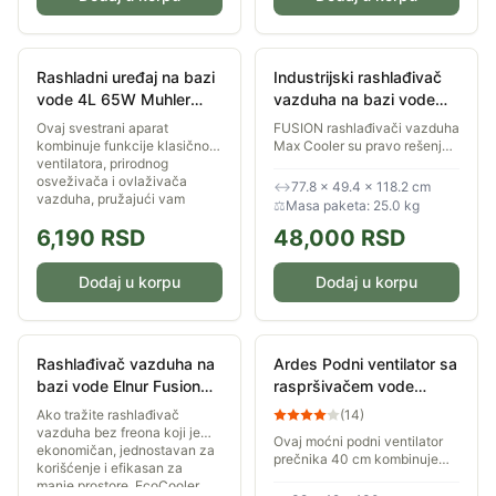
Rashladni uređaj na bazi
Industrijski rashlađivač
vode 4L 65W Muhler
vazduha na bazi vode
MC-5050
Elnur Fusion Max Cooler
Ovaj svestrani aparat
FUSION rashlađivači vazduha
3175
kombinuje funkcije klasičnog
Max Cooler su pravo rešenje
ventilatora, prirodnog
za industrijska okruženja, za
osveživača i ovlaživača
komercijalne aktivnosti,
↔
77.8 × 49.4 × 118.2 cm
vazduha, pružajući vam
kancelarije i velike prostore....
⚖
Masa paketa: 25.0 kg
prijatan i svež povetarac u...
6,190
RSD
48,000
RSD
Dodaj u korpu
Dodaj u korpu
Rashlađivač vazduha na
Ardes Podni ventilator sa
bazi vode Elnur Fusion
raspršivačem vode
ECO Cooler 1200
40cm AR5M39
Ako tražite rashlađivač
(
14
)
vazduha bez freona koji je
Ovaj moćni podni ventilator
ekonomičan, jednostavan za
prečnika 40 cm kombinuje
korišćenje i efikasan za
snažan protok vazduha sa
manje prostore, EcoCooler
naprednom funkcijom