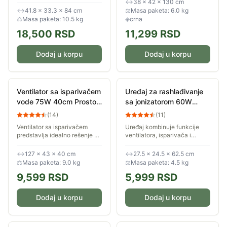
↔
38 × 42 × 130 cm
1200 predstavlja...
ultrazvučnog raspršivanja
↔
41.8 × 33.3 × 84 cm
⚖
Masa paketa: 6.0 kg
vode. Opremljen je...
⚖
Masa paketa: 10.5 kg
◈
crna
18,500
RSD
11,299
RSD
Dodaj u korpu
Dodaj u korpu
Ventilator sa isparivačem
Uređaj za rashlađivanje
vode 75W 40cm Prosto
sa jonizatorom 60W
MSF410R
Prosto LH124D
(
14
)
(
11
)
Ventilator sa isparivačem
Uređaj kombinuje funkcije
predstavlja idealno rešenje za
ventilatora, isparivača i
osvežavanje prostora tokom
jonizatora za kvalitetan
letnjih dana, jer nudi
vazduh. Na raspolaganju su
↔
127 × 43 × 40 cm
↔
27.5 × 24.5 × 62.5 cm
kombinaciju snažnog protoka
vam tri brzine ventilatora, tri
⚖
Masa paketa: 9.0 kg
⚖
Masa paketa: 4.5 kg
vazduha i...
režima rada,...
9,599
RSD
5,999
RSD
Dodaj u korpu
Dodaj u korpu