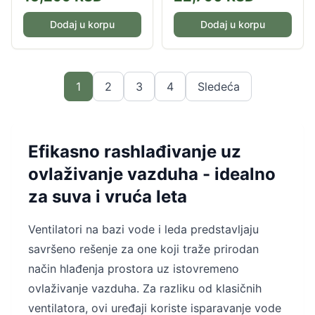
Dodaj u korpu
Dodaj u korpu
1
2
3
4
Sledeća
Efikasno rashlađivanje uz
ovlaživanje vazduha - idealno
za suva i vruća leta
Ventilatori na bazi vode i leda predstavljaju
savršeno rešenje za one koji traže prirodan
način hlađenja prostora uz istovremeno
ovlaživanje vazduha. Za razliku od klasičnih
ventilatora, ovi uređaji koriste isparavanje vode