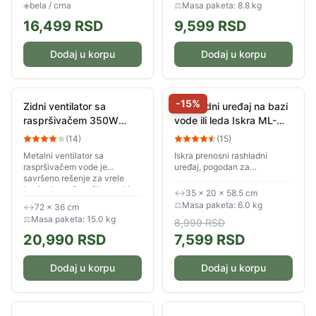
za hlađenje, uz mogućnost...
isparivača....
◈
bela / crna
⚖
Masa paketa: 8.8 kg
16,499
RSD
9,599
RSD
Dodaj u korpu
Dodaj u korpu
-
15
%
Zidni ventilator sa
Rashladni uređaj na bazi
raspršivačem 350W
vode ili leda Iskra ML-
Prosto MSF2608C
301DL
(
14
)
(
15
)
Metalni ventilator sa
Iskra prenosni rashladni
raspršivačem vode je
uređaj, pogodan za
savršeno rešenje za vrele
osvežavanje i ovlaživanje
letnje dane. Osvežite svaki
vazduha. Pogodan je za male
↔
35 × 20 × 58.5 cm
kutak - idealan je za upotrebu
prostorije gde ne odgovara
⚖
Masa paketa: 6.0 kg
↔
72 × 36 cm
u različitim...
korišćenje...
⚖
Masa paketa: 15.0 kg
8,999
RSD
20,990
RSD
7,599
RSD
Dodaj u korpu
Dodaj u korpu