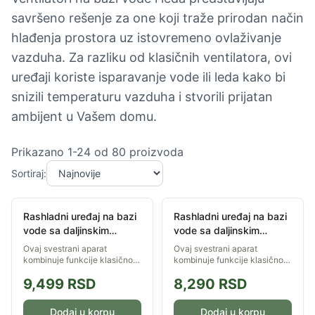
savršeno rešenje za one koji traže prirodan način
hlađenja prostora uz istovremeno ovlaživanje
vazduha. Za razliku od klasičnih ventilatora, ovi
uređaji koriste isparavanje vode ili leda kako bi
snizili temperaturu vazduha i stvorili prijatan
ambijent u Vašem domu.
Prikazano
1
-
24
od
80
proizvoda
Sortiraj:
Rashladni uređaj na bazi
Rashladni uređaj na bazi
vode sa daljinskim
vode sa daljinskim
upravljačem 4L 65W
upravljačem 4L 65W
Ovaj svestrani aparat
Ovaj svestrani aparat
Muhler MC-4000
Muhler MC5055RC
kombinuje funkcije klasičnog
kombinuje funkcije klasičnog
ventilatora, prirodnog
ventilatora, prirodnog
9,499
RSD
8,290
RSD
osveživača i ovlaživača
osveživača i ovlaživača
vazduha, pružajući vam
vazduha, pružajući vam
prijatan i svež povetarac u...
prijatan i svež povetarac u...
Dodaj u korpu
Dodaj u korpu