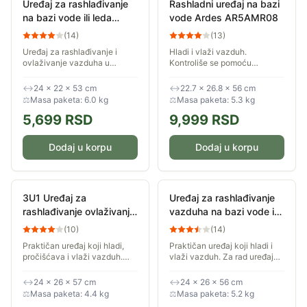
Uređaj za rashlađivanje
Rashladni uređaj na bazi
na bazi vode ili leda
vode Ardes AR5AMR08
Prosto LH107D
(
14
)
(
13
)
Uređaj za rashlađivanje i
Hladi i vlaži vazduh.
ovlaživanje vazduha u
Kontroliše se pomoću
prostoriji. Uređaj ima tri
bežičnog daljinskog
režima rada, tajmer i daljinski
upravljača. 3 brzine
↔
24 × 22 × 53 cm
↔
22.7 × 26.8 × 56 cm
upravljač. Kućište je izrađeno
izduvavanja.
⚖
Masa paketa: 6.0 kg
⚖
Masa paketa: 5.3 kg
od...
5,699
RSD
9,999
RSD
Dodaj u korpu
Dodaj u korpu
3U1 Uređaj za
Uređaj za rashlađivanje
rashlađivanje ovlaživanje
vazduha na bazi vode i
i pročišćavanje vazduha
leda Ardes 5R05T
(
10
)
(
14
)
na bazi vode i leda
Praktičan uređaj koji hladi,
Praktičan uređaj koji hladi i
Mesko MS 7918
pročišćava i vlaži vazduh.
vlaži vazduh. Za rad uređaja
Ima tri brzine rada ventilatora.
potrebna je demineralizovana
Uređaj poseduje i funkciju
voda ili led. Ima tri brzine
↔
24 × 26 × 57 cm
↔
24 × 26 × 56 cm
oscilacije koja doprinosi...
rada. Uređaj poseduje i
⚖
Masa paketa: 4.4 kg
⚖
Masa paketa: 5.2 kg
funkciju...