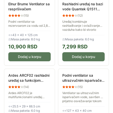
Elnur Brume Ventilator sa
Rashladni uređaj na bazi
raspršivačem
vode Quantek Q1511
80W
(
15
)
(
12
)
Podni ventilator sa
Uređaj kombinuje
rezervoarom za vodu od 2,8
rashlađivanje i ovlaživanje
litara koji omogućava do 8
vazduha kako bi stvorio
sati raspršivanja fine magle.
prijatniju atmosferu u
↔
43 × 40 × 125 cm
Brzina u režimu ventilacije i
zatvorenim prostorijama,
⚖
Masa paketa: 8.0 kg
⚖
Masa paketa: 6.0 kg
raspršivanja...
posebno tokom vrelih letnjih...
10,900
RSD
7,299
RSD
Dodaj u korpu
Dodaj u korpu
Ardes ARCF02 rashladni
Podni ventilator sa
uređaj sa funkcijom
ultrazvučnim isparivačem
grejanja
vode Prosto MSF409H
(
14
)
(
15
)
75W 40cm
Ardes ARCF02 je
Ventilator sa ultrazvučnim
multifunkcionalni uređaj
isparivačem vode, savršen za
snage 2000W, namenjen za
prijatno osvežavanje tokom
hlađenje i grejanje. Koristi
letnjih dana. Može se koristiti
↔
25.5 × 29 × 66.5 cm
tehnologiju isparavanja vode
samo ventilator, bez
⚖
Masa paketa: 6.0 kg
↔
127 × 43 × 40 cm