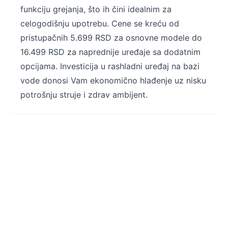
funkciju grejanja, što ih čini idealnim za
celogodišnju upotrebu. Cene se kreću od
pristupačnih 5.699 RSD za osnovne modele do
16.499 RSD za naprednije uređaje sa dodatnim
opcijama. Investicija u rashladni uređaj na bazi
vode donosi Vam ekonomično hlađenje uz nisku
potrošnju struje i zdrav ambijent.