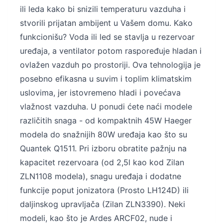
ili leda kako bi snizili temperaturu vazduha i
stvorili prijatan ambijent u Vašem domu. Kako
funkcionišu? Voda ili led se stavlja u rezervoar
uređaja, a ventilator potom raspoređuje hladan i
ovlažen vazduh po prostoriji. Ova tehnologija je
posebno efikasna u suvim i toplim klimatskim
uslovima, jer istovremeno hladi i povećava
vlažnost vazduha. U ponudi ćete naći modele
različitih snaga - od kompaktnih 45W Haeger
modela do snažnijih 80W uređaja kao što su
Quantek Q1511. Pri izboru obratite pažnju na
kapacitet rezervoara (od 2,5l kao kod Zilan
ZLN1108 modela), snagu uređaja i dodatne
funkcije poput jonizatora (Prosto LH124D) ili
daljinskog upravljača (Zilan ZLN3390). Neki
modeli, kao što je Ardes ARCF02, nude i