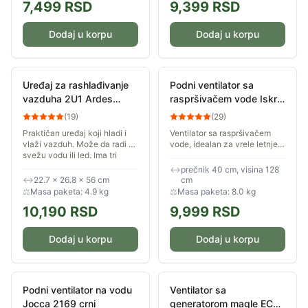
7,499
RSD
9,399
RSD
Dodaj u korpu
Dodaj u korpu
Uređaj za rashlađivanje
Podni ventilator sa
vazduha 2U1 Ardes
raspršivačem vode Iskra
AR5R06D
FP-1601S
(
19
)
(
29
)
Praktičan uređaj koji hladi i
Ventilator sa raspršivačem
vlaži vazduh. Može da radi na
vode, idealan za vrele letnje
svežu vodu ili led. Ima tri
dane. Prečnik lopatica
brzine rada. Uređaj poseduje
ventilatora od 40 centimetara
↔
prečnik 40 cm, visina 128
daljinski upravljač i funkciju...
i tri brzine rada obezbeđuju
↔
22.7 × 26.8 × 56 cm
cm
prijatno...
⚖
Masa paketa: 4.9 kg
⚖
Masa paketa: 8.0 kg
10,190
RSD
9,999
RSD
Dodaj u korpu
Dodaj u korpu
Podni ventilator na vodu
Ventilator sa
Jocca 2169 crni
generatorom magle ECG