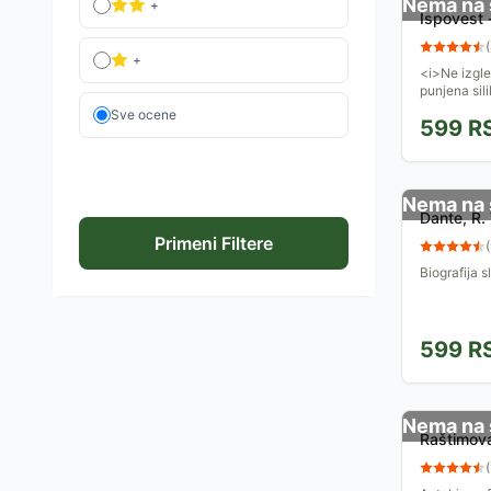
Nema na 
+
Ispovest -
(
+
<i>Ne izgl
punjena sil
prilično dr
Sve ocene
599
R
su u medijim
Nema na 
Dante, R. 
Primeni Filtere
(
Biografija s
599
R
Nema na 
Raštimova
(