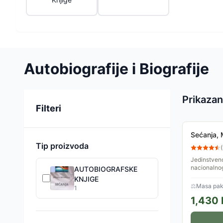
Autobiografije i Biografije
Prikazan
Sortiranje
Filteri
Sećanja, 
Tip proizvoda
(
Jedinstveno
nacionalno
AUTOBIOGRAFSKE
aspekta lič
KNJIGE
naučnika - 
⚖
Masa pak
1
1,430