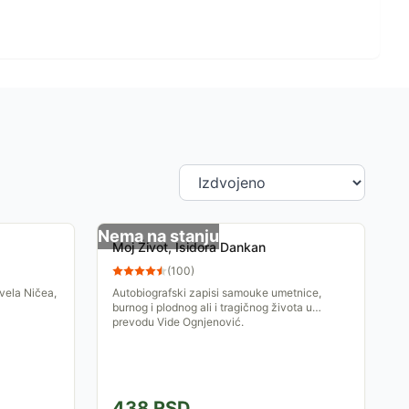
Nema na stanju
Moj Život, Isidora Dankan
(
100
)
avela Ničea,
Autobiografski zapisi samouke umetnice,
burnog i plodnog ali i tragičnog života u
prevodu Vide Ognjenović.
438
RSD