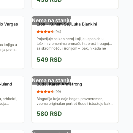
Nema na stanju
io Vargas
Eros - Kunem Se, Luka Bjankini
(
94
)
Pojavljuje se kao heroj koji je uspeo da u
teškim vremenima pronađe hrabrost i reaguje
a knjiga u
sa skromnošću i ironijom – ipak, nikada ne
jenja prema
spuštajući glavu.
venu poetiku
549
RSD
Nema na stanju
 Nuland
Buda, Karen Armstrong
(
99
)
 arhitekti,
Biografija koja daje bogat, pravovremen,
koja
veoma originalan portret Bude i istražuje kako
utažive
arhetipsku religijsku ikonu tako i Budu kao
580
RSD
čoveka.