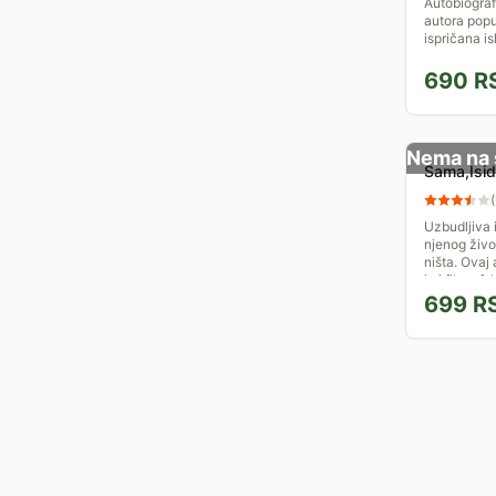
Autobiograf
autora popu
ispričana i
690
R
Nema na 
Sama,Isid
(
Uzbudljiva 
njenog živo
ništa. Ovaj
je i filozofsk
699
R