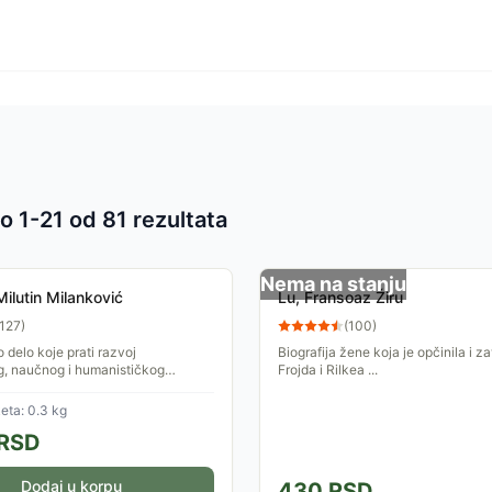
o 1-
21
od
81
rezultata
 proizvoda
Nema na stanju
Milutin Milanković
Lu, Fransoaz Žiru
127
)
(
100
)
 delo koje prati razvoj
Biografija žene koja je opčinila i z
g, naučnog i humanističkog
Frojda i Rilkea ...
nosti jednog od najvećih srpskih
Milutina Milankovića.
eta: 0.3 kg
RSD
Dodaj u korpu
430
RSD