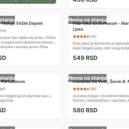
stanju
Nema na stanju
Teorija, Viržini Depent
Pola veka sa Borhesom - Mar
Ljosa
112
)
(
14
)
 srca i bez dlake na jeziku, Viržini
 o sopstvenim iskustvima silovane
Pola veka sa Borhesom je ispovedn
ostitutke i autorke porno-filma.
kojoj Vargas Ljosa, osim svog divl
Borhesu-piscu, preispituje i sopst
SD
549
RSD
romanopisca...
stanju
Nema na stanju
, Pol Džonson
Leonardo Da Vinči, Šervin B.
94
)
(
95
)
a knjiga koja je izazvala buru u
Izuzetna knjiga o izuzetnom slikaru,
ugovima.
filozofu, matematičaru i naučniku, 
objašnjava korene Da Vinčijeve ne
SD
580
RSD
radoznalosti.