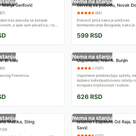
stanju
Nema na stanju
 Marija Šerifović
Serviraj za pobedu, Novak Ð
87
)
(
84
)
edam kao plavuša sa estrade
Ðoković priča kako je preživeo
ikonom, a ipak sam pevačica, i to
bombardovanje Beograda, kako je 
ugačija, u svakom pogledu. O meni
ratom razorenoj Srbiji i probio se m
SD
599
RSD
a kružile...
igrače u svom sportu....
stanju
Nema na stanju
V. B. Luis
Uspomene, Ivan A. Bunjin
95
)
(
167
)
lavnog Firentinca.
Uspomene predstavljaju sažetu, ne
duboko individualizovanu istoriju ru
evropske književnosti i kulture.
SD
626
RSD
stanju
Nema na stanju
na Muzika, Sting
Istočno I Zapadno Od Raja, 
Savić
139
)
(
110
)