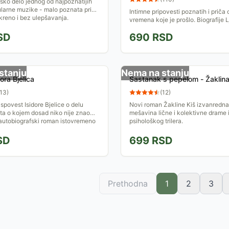
sko delo jednog od najpoznatijih
larne muzike - malo poznata priča
Intimne pripovesti poznatih i priča
skreno i bez ulepšavanja.
vremena koje je prošlo. Biografije 
Ace Popovića, Emira Kusturice, D
SD
690
RSD
Nikolića, Ljubiše...
stanju
Nema na stanju
ora Bjelica
Sastanak s pepelom - Žaklina
13
)
(
12
)
ispovest Isidore Bjelice o delu
Novi roman Žakline Kiš izvanredna
ta o kojem dosad niko nije znao
mešavina lične i kolektivne drame 
 autobiografski roman istovremeno
psihološkog trilera.
a...
SD
699
RSD
Prethodna
1
2
3