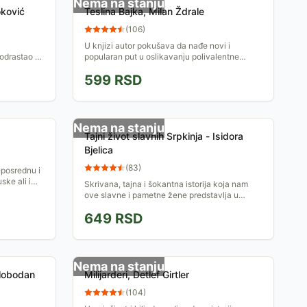
Nema na stanju
oković
Teslina Bajka, Milan Ždrale
(
106
)
U knjizi autor pokušava da nađe novi i
odrastao u
popularan put u oslikavanju polivalentne
eđu najbolje
ličnosti Nikole Tesle.
599
RSD
Nema na stanju
Tajni život slavnih Srpkinja - Isidora
Bjelica
(
83
)
posrednu i
ske ali i
Skrivana, tajna i šokantna istorija koja nam
ove slavne i pametne žene predstavlja u
novom svetlu koje ih čini još intrigantnijim i
649
RSD
lepšim.
Nema na stanju
Slobodan
Milijarderi, Detlef Girtler
(
104
)