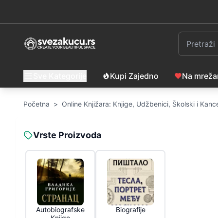
Sve Kategorije
Kupi Zajedno
Na mrež
Početna
>
Online Knjižara: Knjige, Udžbenici, Školski i Kance
Vrste Proizvoda
Autobiografske
Biografije
Knjige