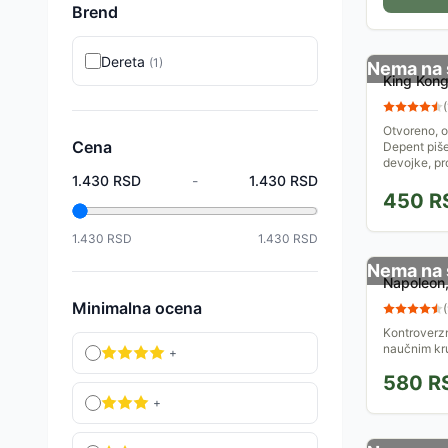
Brend
Dereta
(
1
)
Nema na 
King Kong 
(
Otvoreno, od
Cena
Depent piše
devojke, pr
1.430
RSD
-
1.430
RSD
450
R
1.430
RSD
1.430
RSD
Nema na 
Napoleon
Minimalna ocena
(
Kontroverzn
naučnim kr
+
580
R
+