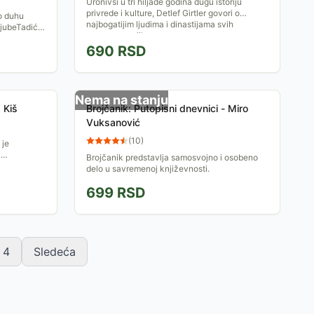
Uronivši u tri hiljade godina dugu istoriju
privrede i kulture, Detlef Girtler govori o
 o duhu
najbogatijim ljudima i dinastijama svih
LjubeTadića,
vremena, o njihovom...
ragana
690
RSD
Nema na stanju
 Kiš
Brojčanik: Putopisni dnevnici - Miro
Vuksanović
(
10
)
 je
i
Brojčanik predstavlja samosvojno i osobeno
delo u savremenoj književnosti.
699
RSD
4
Sledeća