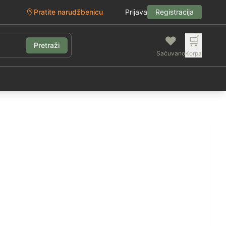
Pratite narudžbenicu
Prijava
Registracija
❤️
🛒
Pretraži
Sačuvano
Korpa
g