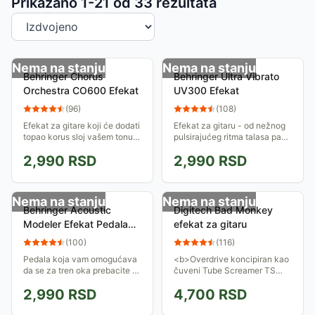
Sortiranje proizvoda
Prikazano 1-
21
od
33
rezultata
Nema na stanju
Nema na stanju
Behringer Chorus
Behringer Ultra Vibrato
Orchestra CO600 Efekat
UV300 Efekat
(
96
)
(
108
)
Efekat za gitare koji će dodati
Efekat za gitaru - od nežnog
topao korus sloj vašem tonu,
pulsirajućeg ritma talasa pa
od toplog vintage stila do
sve do divljeg uvijanja zvuka..
2,990
RSD
2,990
RSD
debelog i bogatog stereo
Kao da imate nevidljivi
efekta kakav se koristi u
automatski Whamy Bar na
modernoj...
gitari!
Nema na stanju
Nema na stanju
Behringer Acoustic
Digitech Bad Monkey
Modeler Efekat Pedala
efekat za gitaru
AM300
(
100
)
(
116
)
Pedala koja vam omogućava
<b>Overdrive koncipiran kao
da se za tren oka prebacite sa
čuveni Tube Screamer TS
električnog zvuka na zvuk
9</b>
2,990
RSD
4,700
RSD
akustične gitare. Realni zvuci
akustične gitare na bilo