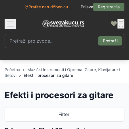
Pratite narudžbenicu
Prijava
Registracija
❤️
🛒
Pretraži
Početna
>
Muzički Instrumenti i Oprema: Gitare, Klavijature i
Setovi
>
Efekti i procesori za gitare
Efekti i procesori za gitare
Filteri