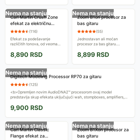
Nema na stanju
Nema na stanju
Carl Martin Crush Zone
Zoom B1on procesor za
efekat za električnu
bas gitaru
gitaru
(
116
)
(
55
)
Efekat za podešavanje
Jednostavan ali moćan
različitih tonova, od veoma
procesor za bas gitaru.
čistih do razarajuće distorzije.
Poseduje 100 različitih
8,890
RSD
8,899
RSD
Ovaj efekat deli ton u tri nivoa
efekata i simulacija pojačala.
što omogućava njegovo fino...
Nema na stanju
Digitech Modeling Processor RP70 za gitaru
(
125
)
<b>Opremljen novim AudioDNA2™ procesorom ovaj model
predstavlja skup efekata uključujući wah, stompboxes, amplifiers,
cabinets, modulation effects,...
9,900
RSD
Nema na stanju
Nema na stanju
Carl Martin Classic
Zoom B1Xon procesor za
Flange efekat za
bas gitaru