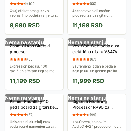
električnu gitaru
(
102
)
(
55
)
Ovaj efekat omogućava
Jednostavan ali moćan
veoma fino podešavanje tona
procesor za bas gitaru.
uz pomoć kontrolera Speed,
Poseduje expression pedalu i
9,990
RSD
11,199
RSD
Depth, Pre-delay i Feedback,
100 različitih efekata i
i dva prekidača - Slow-Fast i
simulacija pojačala.
Bypass....
Nema na stanju
Nema na stanju
Zoom G1Xon Gitarski
Vox Wah-Wah pedala za
procesor
električnu gitaru V847A
(
55
)
(
67
)
Expression pedala, 100
Savremeno izdanje pedale
različitih efekata koji se mogu
koja je 60-tih godina prošlog
vezivati u lance od po 5
veka izmenila zvuk električne
11,199
RSD
11,999
RSD
efekata i beležiti u memoriju
gitare...
od ukupno 100 preseta.
Nema na stanju
Nema na stanju
Palmer PedalBay 40
Digitech Modeling
pedalboard za gitarske
Processor RP90 za
pedale
gitaru
(
57
)
(
99
)
Univerzalni aluminijumski
<b>Opremljen novim
pedalboard namenjen za sve
AudioDNA2™ procesorom ovaj