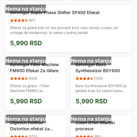
kojoj...
Nema na stanju
Behringer Super Phase Shifter SP400 Efekat
(
97
)
Efekat za gitare koji će Vas provesti kroz celu istoriju zvuka, od
vintage do modernog i to samo u jednoj pedali.
5,990
RSD
Nema na stanju
Nema na stanju
Behringer Filter Machine
Behringer Bass
FM600 Efekat Za Gitare
Syntheseizer BSY600
(
106
)
(
100
)
Efekat za gitaru - Filter
Bass Syntheseizer BSY600 je
Machine FM600 je
pedala koja će vašem basu
fenomenalni filter modeler u
dodati one najniže zvučne
5,990
RSD
5,990
RSD
pedali koji sadrži fanki auto-
frekvencije i tako u velikoj
wah, band pass, twin kao i
meri podebljati vaš ton.
low pass filter...
Nema na stanju
Nema na stanju
Digitech HotRod
Zoom G1on Gitarski
Distortion efekat za
procesor
gitaru
(
101
)
(
56
)