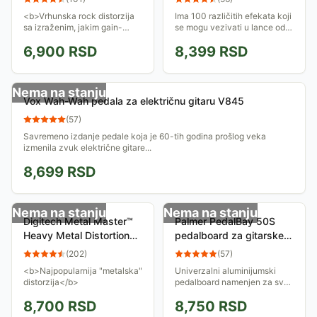
<b>Vrhunska rock distorzija
Ima 100 različitih efekata koji
sa izraženim, jakim gain-
se mogu vezivati u lance od
om</b>
po 5 efekata i beležiti u
6,900
RSD
8,399
RSD
memoriju od ukupno 100
preseta.
Nema na stanju
Vox Wah-Wah pedala za električnu gitaru V845
(
57
)
Savremeno izdanje pedale koja je 60-tih godina prošlog veka
izmenila zvuk električne gitare...
8,699
RSD
Nema na stanju
Nema na stanju
Digitech Metal Master™
Palmer PedalBay 50S
Heavy Metal Distortion
pedalboard za gitarske
Pedal efekat za gitaru
pedale
(
202
)
(
57
)
<b>Najpopularnija "metalska"
Univerzalni aluminijumski
distorzija</b>
pedalboard namenjen za sve
vrste gitarskih pedala. Sa
8,700
RSD
8,750
RSD
torbom za nošenje, bez
napajanja.