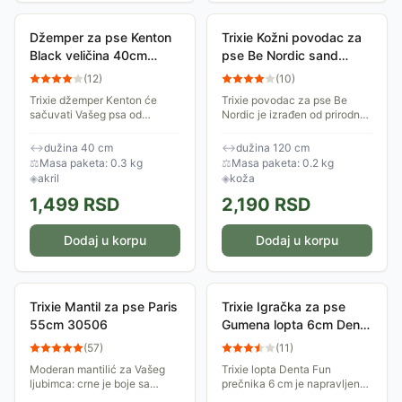
Džemper za pse Kenton
Trixie Kožni povodac za
Black veličina 40cm
pse Be Nordic sand
Trixie 680005
veličina XS-S 17401
(
12
)
(
10
)
Trixie džemper Kenton će
Trixie povodac za pse Be
sačuvati Vašeg psa od
Nordic je izrađen od prirodne
hladnoće kada idete u šetnju
kože i prošiven. Ima karabin
po hladnom, ali suvom
za vezivanje na ogrlicu. Čvrst
↔
dužina 40 cm
↔
dužina 120 cm
vremenu. Ima ranflu oko vrata
je, izdržljiv i lepo izgleda....
⚖
Masa paketa: 0.3 kg
⚖
Masa paketa: 0.2 kg
i prednjih nogu, a za...
◈
akril
◈
koža
1,499
RSD
2,190
RSD
Dodaj u korpu
Dodaj u korpu
Trixie Mantil za pse Paris
Trixie Igračka za pse
55cm 30506
Gumena lopta 6cm Denta
Fun 32941
(
57
)
(
11
)
Moderan mantilić za Vašeg
Trixie lopta Denta Fun
ljubimca: crne je boje sa
prečnika 6 cm je napravljena
kariranom kragnom. Ima
od prirodne gume i ima ukus