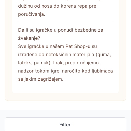
dužinu od nosa do korena repa pre
poručivanja.
Da li su igračke u ponudi bezbedne za
žvakanje?
Sve igračke u našem Pet Shop-u su
izrađene od netoksičnih materijala (guma,
lateks, pamuk). Ipak, preporučujemo
nadzor tokom igre, naročito kod ljubimaca
sa jakim zagrižajem.
Filteri