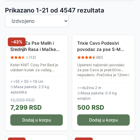
Sortiranje proizvoda
Prikazano 1-
21
od
4547
rezultata
-
43
%
Krevet Za Pse Malih i
Trixie Cavo Podesivi
Srednjih Rasa i Mačke
povodac za pse S-M
Curver Cozy - Boja
red/silver 14353
(
13
)
(
60
)
Peska
Keter KNIT Cosy Pet Bed je
Upleteni najlonski povodac
udoban kutak za vašeg
za pse Cavo je praktično
ljubimca. Krevet prepoznaje
nepoderiv. Prečnika je 12mm i
potrebu koju većina malih
dužine podesive u 3 stupnja
↔
55 × 55 × 19 cm
kućnih ljubimaca ima za
do maksimalno 2m. Veličina
⚖
Masa paketa: 2.5 kg
↔
dužina 2 m
vlastitim prostorom,...
S-M.
◈
plastika
⚖
Masa paketa: 0.4 kg
◈
najlon
12,999
RSD
7,299
RSD
500
RSD
Dodaj u korpu
Dodaj u korpu