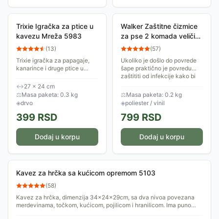
Trixie Igračka za ptice u
Walker Zaštitne čizmice
kavezu Mreža 5983
za pse 2 komada veličina
XXL Trixie 1955
(
13
)
(
57
)
Trixie igračka za papagaje,
Ukoliko je došlo do povrede
kanarince i druge ptice u
šape praktično je povredu
kavezu Mreža ima dimenzije
zaštititi od infekcije kako bi
27x24cm i napravljena je od
se ubrzalo zalečenje. Tome
↔
27 × 24 cm
drveta i sisala.
služe zaštitne čizmice za pse.
⚖
Masa paketa: 0.3 kg
⚖
Masa paketa: 0.2 kg
U...
◈
drvo
◈
poliester / vinil
399
RSD
799
RSD
Dodaj u korpu
Dodaj u korpu
Kavez za hrčka sa kućicom opremom 5103
(
58
)
Kavez za hrčka, dimenzija 34x24x29cm, sa dva nivoa povezana
merdevinama, točkom, kućicom, pojilicom i hranilicom. Ima puno
mesta za kačenje igračaka.