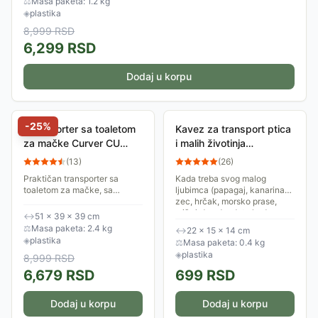
⚖
Masa paketa: 1.2 kg
◈
plastika
8,999
RSD
6,299
RSD
Dodaj u korpu
-
25
%
Transporter sa toaletom
Kavez za transport ptica
za mačke Curver CU
i malih životinja
00615-P15
22x15x14cm Trixie 5901
(
13
)
(
26
)
Praktičan transporter sa
Kada treba svog malog
toaletom za mačke, sa
ljubimca (papagaj, kanarinac,
ventilacionim otvorom i
zec, hrčak, morsko prase,
lopaticom. Poklopac se skida
miš...) da odvedete kod
↔
51 × 39 × 39 cm
radi lakšeg čišćenja.
veterinara, na primer, rešenje
⚖
Masa paketa: 2.4 kg
↔
22 × 15 × 14 cm
je kavez za...
◈
plastika
⚖
Masa paketa: 0.4 kg
◈
plastika
8,999
RSD
6,679
RSD
699
RSD
Dodaj u korpu
Dodaj u korpu