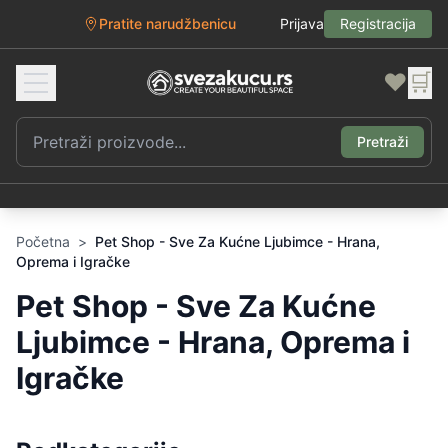
Pratite narudžbenicu
Prijava
Registracija
❤️
🛒
Pretraži
Početna
>
Pet Shop - Sve Za Kućne Ljubimce - Hrana,
Oprema i Igračke
Pet Shop - Sve Za Kućne
Ljubimce - Hrana, Oprema i
Igračke