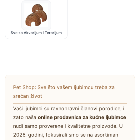
Sve za Akvarijum i Terarijum
Pet Shop: Sve što vašem ljubimcu treba za
srećan život
Vaši ljubimci su ravnopravni članovi porodice, i
zato naša
online prodavnica za kućne ljubimce
nudi samo proverene i kvalitetne proizvode. U
2026. godini, fokusirali smo se na asortiman