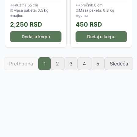
postavu koja se može skloniti,
mentola, a vaš pas će je
↔
dužina 55 cm
↔
prečnik 6 cm
zavisno od spoljnih
obožavati, bilo da mu je
⚖
Masa paketa: 0.5 kg
⚖
Masa paketa: 0.3 kg
temperatura....
bacate da je donosi...
◈
najlon
◈
guma
2,250
RSD
450
RSD
Dodaj u korpu
Dodaj u korpu
Prethodna
1
2
3
4
5
Sledeća