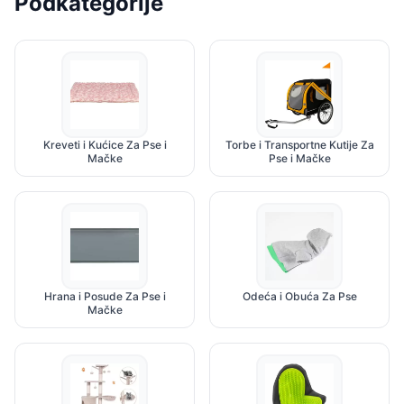
Podkategorije
Kreveti i Kućice Za Pse i
Torbe i Transportne Kutije Za
Mačke
Pse i Mačke
Hrana i Posude Za Pse i
Odeća i Obuća Za Pse
Mačke