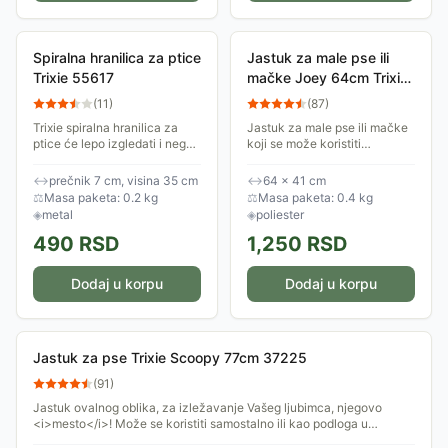
Spiralna hranilica za ptice
Jastuk za male pse ili
Trixie 55617
mačke Joey 64cm Trixie
38923
(
11
)
(
87
)
Trixie spiralna hranilica za
Jastuk za male pse ili mačke
ptice će lepo izgledati i negde
koji se može koristiti
u Vašem dvorištu, a i u
samostalno ili kao podloga u
kavezu Vašeg ljubimca.
odgovarajućim
↔
prečnik 7 cm, visina 35 cm
↔
64 × 41 cm
Predviđena je da se u nju
korpama/krevetima. Plišana
⚖
Masa paketa: 0.2 kg
⚖
Masa paketa: 0.4 kg
stavi masna...
navlaka i mekano punjenje...
◈
metal
◈
poliester
490
RSD
1,250
RSD
Dodaj u korpu
Dodaj u korpu
Jastuk za pse Trixie Scoopy 77cm 37225
(
91
)
Jastuk ovalnog oblika, za izležavanje Vašeg ljubimca, njegovo
<i>mesto</i>! Može se koristiti samostalno ili kao podloga u
krevetima za pse. Navlaka...