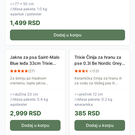
↔
77 × 50 cm
⚖
Masa paketa: 1.0 kg
◈
pamuk / poliester
1,499
RSD
Dodaj u korpu
Jakna za psa Saint-Malo
Trixie Činija za hranu za
Blue leđa 33cm Trixie
pse 0.3l Be Nordic Grey
67922
24353
(
27
)
(
13
)
Za šetnju po hladnom
Keramička činija za hranu ili
vremenu, topla jakna
za vodu za Vašeg psa ili
postavljena mekanim filcom
drugog ljubimca, prečnika je
za Vašeg psa. Lepo prijanja
12cm i zapremine 0.3l.
↔
dužina 33 cm
↔
prečnik 12 cm
uz telo, ima integrisan am i
⚖
Masa paketa: 0.4 kg
⚖
Masa paketa: 0.2 kg
zakačaljku za povodac....
◈
poliester
◈
keramika
2,999
RSD
385
RSD
Dodaj u korpu
Dodaj u korpu