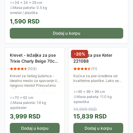
↔
34 × 24 × 29 cm
⚖
Masa paketa: 0.5 kg
◈
metal / plastika
1,590
RSD
Dodaj u korpu
-
20
%
Krevet - ležaljka za pse
Kućica za pse Keter
Trixie Charly Beige 70cm
221088
37005
(
103
)
(
11
)
Krevet za Vašeg ljubimca -
Kućica za pse izrađena od
idealno mesto za spavanje ili
kvalitetne plastike. Lako se
njegovo mesto! Presvučeno
montira. Njen savremen
plišem, sa mekanim jastukom,
dizajn omogućiće da se lako
↔
95 × 99 × 99 cm
neklizajućeg dna, može se
uklopi uz ostale baštenske
⚖
Masa paketa: 11.0 kg
↔
70 × 62 cm
prati....
artikle...
◈
plastika
⚖
Masa paketa: 1.6 kg
◈
poliester
19,999
RSD
3,999
RSD
15,839
RSD
Dodaj u korpu
Dodaj u korpu