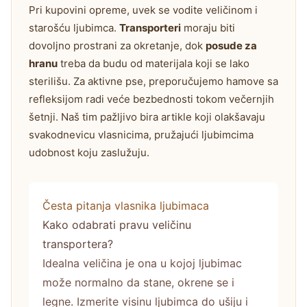
Pri kupovini opreme, uvek se vodite veličinom i
starošću ljubimca.
Transporteri
moraju biti
dovoljno prostrani za okretanje, dok
posude za
hranu
treba da budu od materijala koji se lako
sterilišu. Za aktivne pse, preporučujemo hamove sa
refleksijom radi veće bezbednosti tokom večernjih
šetnji. Naš tim pažljivo bira artikle koji olakšavaju
svakodnevicu vlasnicima, pružajući ljubimcima
udobnost koju zaslužuju.
Česta pitanja vlasnika ljubimaca
Kako odabrati pravu veličinu
transportera?
Idealna veličina je ona u kojoj ljubimac
može normalno da stane, okrene se i
legne. Izmerite visinu ljubimca do ušiju i