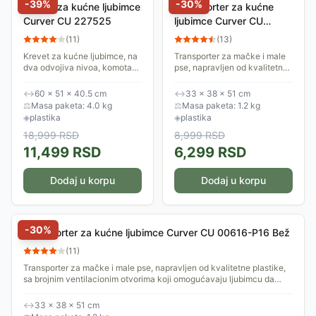
-
39
%
-
30
%
Kućica za kućne ljubimce
Transporter za kućne
Curver CU 227525
ljubimce Curver CU
00616-P15 Grafit
(
11
)
(
13
)
Krevet za kućne ljubimce, na
Transporter za mačke i male
dva odvojiva nivoa, komotan,
pse, napravljen od kvalitetne
sa dva mekana jastuka. Za
plastike, sa brojnim
mačke i male pse.
ventilacionim otvorima koji
↔
60 × 51 × 40.5 cm
↔
33 × 38 × 51 cm
omogućavaju ljubimcu da
⚖
Masa paketa: 4.0 kg
⚖
Masa paketa: 1.2 kg
nesmetano diše.
◈
plastika
◈
plastika
18,999
RSD
8,999
RSD
11,499
RSD
6,299
RSD
Dodaj u korpu
Dodaj u korpu
-
30
%
Transporter za kućne ljubimce Curver CU 00616-P16 Bež
(
11
)
Transporter za mačke i male pse, napravljen od kvalitetne plastike,
sa brojnim ventilacionim otvorima koji omogućavaju ljubimcu da
nesmetano diše.
↔
33 × 38 × 51 cm