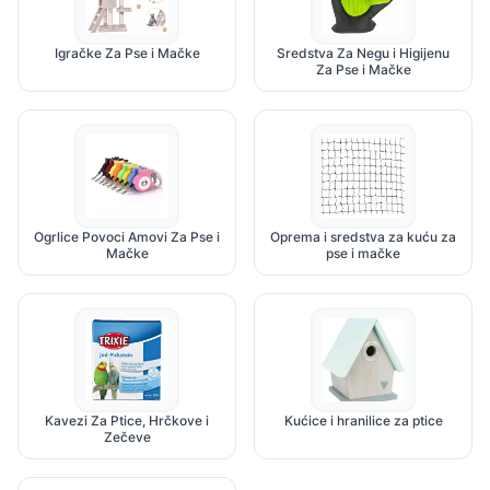
Igračke Za Pse i Mačke
Sredstva Za Negu i Higijenu
Za Pse i Mačke
Ogrlice Povoci Amovi Za Pse i
Oprema i sredstva za kuću za
Mačke
pse i mačke
Kavezi Za Ptice, Hrčkove i
Kućice i hranilice za ptice
Zečeve