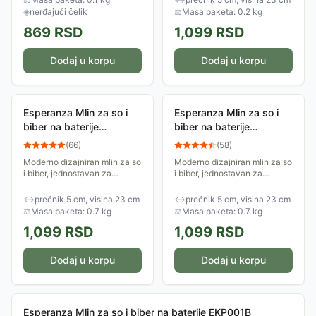
i ne ostavlja...
Kompaktan...
◈
nerđajući čelik
⚖
Masa paketa: 0.2 kg
869
RSD
1,099
RSD
Dodaj u korpu
Dodaj u korpu
Esperanza Mlin za so i
Esperanza Mlin za so i
biber na baterije
biber na baterije
EKP001R
EKP001G
(
66
)
(
58
)
Moderno dizajniran mlin za so
Moderno dizajniran mlin za so
i biber, jednostavan za
i biber, jednostavan za
korišćenje. Radi sa 4 AA
korišćenje. Radi sa 4 AA
baterije. Podesiva finoća
baterije. Podesiva finoća
↔
prečnik 5 cm, visina 23 cm
↔
prečnik 5 cm, visina 23 cm
mlevenja.
mlevenja.
⚖
Masa paketa: 0.7 kg
⚖
Masa paketa: 0.7 kg
1,099
RSD
1,099
RSD
Dodaj u korpu
Dodaj u korpu
Esperanza Mlin za so i biber na baterije EKP001B