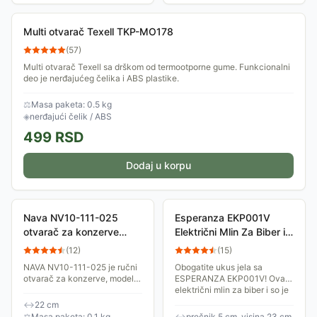
Multi otvarač Texell TKP-MO178
(
57
)
Multi otvarač Texell sa drškom od termootporne gume. Funkcionalni
deo je nerđajućeg čelika i ABS plastike.
⚖
Masa paketa: 0.5 kg
◈
nerđajući čelik / ABS
499
RSD
Dodaj u korpu
Nava NV10-111-025
Esperanza EKP001V
otvarač za konzerve
Električni Mlin Za Biber i
Mistry
So
(
12
)
(
15
)
NAVA NV10-111-025 je ručni
Obogatite ukus jela sa
otvarač za konzerve, model
ESPERANZA EKP001V! Ovaj
Mistry. Izrađen je od
električni mlin za biber i so je
nerđajućeg čelika i dugačak
jednostavan za korišćenje i
↔
22 cm
je 22 cm. Otvarač seče glatko
nudi različite nivoe mlevenja.
⚖
Masa paketa: 0.1 kg
↔
prečnik 5 cm, visina 23 cm