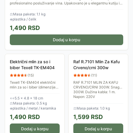
profesionalno posluživanje vina. Upakovano je u elegantnu kutiju i
može biti...
⚖
Masa paketa: 1.1 kg
◈
plastika / čelik
1,490
RSD
Dodaj u korpu
Električni mlin za so i
Raf R.7101 Mlin Za Kafu
biber Texell TK-EM404
Crveno/crni 300w
(
15
)
(
11
)
Texell TK-EM404 električni
RAF R.7101 MLIN ZA KAFU
mlin za so i biber (dimenzije
CRVENO/CRNI 300W. Snaga:
5,5 x 4,8 x 18 cm) u crnoj boji,
300W. Dužina kabla: 1 m.
izrađen od plastike, metala i
Napon: 220V
↔
5.5 × 4.8 × 18 cm
keramike, idealan za sveže...
⚖
Masa paketa: 0.5 kg
◈
plastika / metal / keramika
⚖
Masa paketa: 1.0 kg
1,490
RSD
1,599
RSD
Dodaj u korpu
Dodaj u korpu