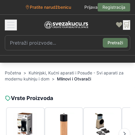
Pratite narudžbenicu
Prijava
Registracija
❤️
🛒
Pretraži
Početna
>
Kuhinjski, Kućni aparati i Posuđe - Svi aparati za
modernu kuhinju i dom
>
Mlinovi i Otvarači
Vrste Proizvoda