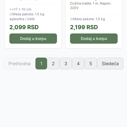
brzo i lako sameljete kafu,
Dužina kabla: 1 m. Napon:
šećer, začine ili orahe. Motor
220V
↔
17 × 10 cm
snage 150W pokreče
⚖
Masa paketa: 1.0 kg
čelične...
◈
plastika / čelik
⚖
Masa paketa: 1.0 kg
2,099
RSD
2,199
RSD
Dodaj u korpu
Dodaj u korpu
Prethodna
1
2
3
4
5
Sledeća