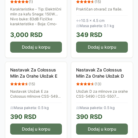
(
1
)
(
15
)
Karakteristike - Tip: Električni
Praktičan otvarač za flaše.
mlin za kafu Snaga: 150W
Nivo buke: 83dB Fizičke
↔
10.5 × 4.5 cm
karakteristike - Boja: Crno-
⚖
Masa paketa: 0.1 kg
siva Dimenzije: 182mm x
3,000
RSD
349
RSD
104mm x 104mm...
Dodaj u korpu
Dodaj u korpu
Nastavak Za Colossus
Nastavak Za Colossus
Mlin Za Orahe Uložak E
Mlin Za Orahe Uložak D
(
15
)
(
13
)
Nastavak Uložak E za
Uložak D za mlinove za orahe
Colossus mlinove CSS-5490 i
CSS-5490 i CSS-5507
CSS-5507 omogućava
omogućava mlevenje povrća
mlevenje povrća poput
poput šargarepe i krastavca,
⚖
Masa paketa: 0.5 kg
⚖
Masa paketa: 0.5 kg
šargarepa i krastavaca za
čineći vaš mlin još
390
RSD
390
RSD
lakšu pripremu obroka.
svestranijim.
Dodaj u korpu
Dodaj u korpu