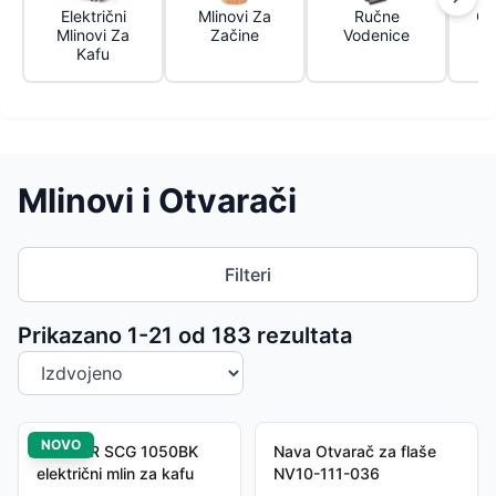
Električni
Mlinovi Za
Ručne
Ot
Mlinovi Za
Začine
Vodenice
Kafu
Mlinovi i Otvarači
Filteri
Sortiranje proizvoda
Prikazano 1-
21
od
183
rezultata
NOVO
SENCOR SCG 1050BK
Nava Otvarač za flaše
električni mlin za kafu
NV10-111-036