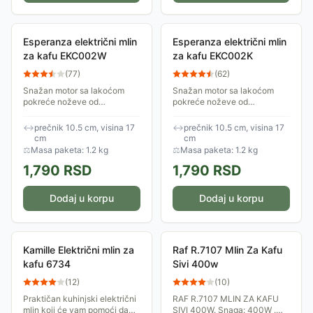
Esperanza električni mlin
Esperanza električni mlin
za kafu EKC002W
za kafu EKC002K
(
77
)
(
62
)
Snažan motor sa lakoćom
Snažan motor sa lakoćom
pokreće noževe od
pokreće noževe od
nerđajućeg čelika koji fino
nerđajućeg čelika koji fino
usitnjavaju zrna kafe, do 50g
usitnjavaju zrna kafe, do 50g
↔
prečnik 10.5 cm, visina 17
↔
prečnik 10.5 cm, visina 17
u jednom turnusu.
u jednom turnusu.
cm
cm
⚖
Masa paketa: 1.2 kg
⚖
Masa paketa: 1.2 kg
1,790
RSD
1,790
RSD
Dodaj u korpu
Dodaj u korpu
Kamille Električni mlin za
Raf R.7107 Mlin Za Kafu
kafu 6734
Sivi 400w
(
12
)
(
10
)
Praktičan kuhinjski električni
RAF R.7107 MLIN ZA KAFU
mlin koji će vam pomoći da
SIVI 400W. Snaga: 400W .