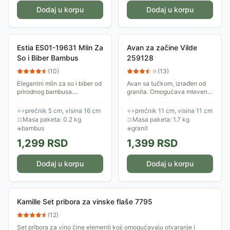
Dodaj u korpu
Dodaj u korpu
Estia ES01-19631 Mlin Za
Avan za začine Vilde
So i Biber Bambus
259128
(
10
)
(
13
)
Elegantni mlin za so i biber od
Avan sa tučkom, izrađen od
prirodnog bambusa.
granita. Omogućava mlevenje
Keramički mlin za precizno
začina, orašastih plodova ili
mlevenje. Savršen za svaku
semenki. Avan je napravljen
↔
prečnik 5 cm, visina 16 cm
↔
prečnik 11 cm, visina 11 cm
kuhinju.
od prirodnog granita, pa se
⚖
Masa paketa: 0.2 kg
⚖
Masa paketa: 1.7 kg
pojedini...
◈
bambus
◈
granit
1,299
RSD
1,399
RSD
Dodaj u korpu
Dodaj u korpu
Kamille Set pribora za vinske flaše 7795
(
12
)
Set pribora za vino čine elementi koji omogućavaju otvaranje i