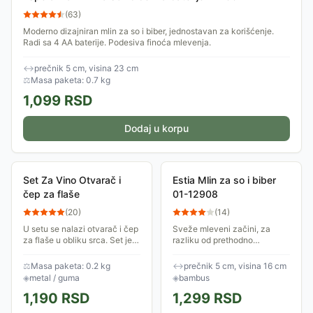
(
63
)
Moderno dizajniran mlin za so i biber, jednostavan za korišćenje.
Radi sa 4 AA baterije. Podesiva finoća mlevenja.
↔
prečnik 5 cm, visina 23 cm
⚖
Masa paketa: 0.7 kg
1,099
RSD
Dodaj u korpu
Set Za Vino Otvarač i
Estia Mlin za so i biber
čep za flaše
01-12908
(
20
)
(
14
)
U setu se nalazi otvarač i čep
Sveže mleveni začini, za
za flaše u obliku srca. Set je
razliku od prethodno
upakovan u lepu kutiju sa
mlevenih, oslobađaju
ukrasnom mašnom.
maksimalnu aromu i eterična
⚖
Masa paketa: 0.2 kg
↔
prečnik 5 cm, visina 16 cm
ulja direktno u Vaše jelo,
◈
metal / guma
◈
bambus
čineći hranu bogatijom i...
1,190
RSD
1,299
RSD