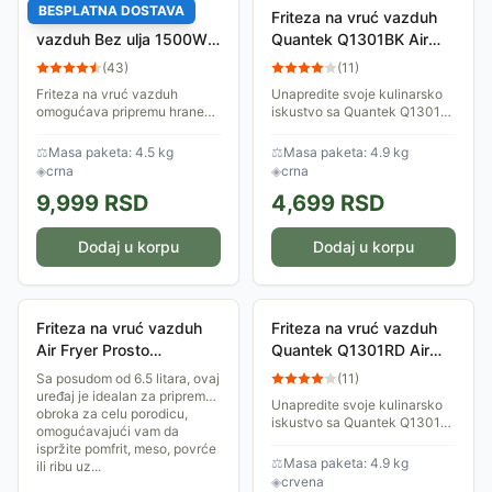
BESPLATNA DOSTAVA
Iskra Friteza na vruć
Friteza na vruć vazduh
vazduh Bez ulja 1500W
Quantek Q1301BK Air
AF-32Q
Fryer 6L 1600W Crna
(
43
)
(
11
)
Friteza na vruć vazduh
Unapredite svoje kulinarsko
omogućava pripremu hrane
iskustvo sa Quantek Q1301
na zdraviji i brži način. Radi
Air Fryerom i otkrijte novi,
na principu kruženja vrućeg
zdraviji način uživanja u
⚖
Masa paketa: 4.5 kg
⚖
Masa paketa: 4.9 kg
vazduha velikom brzinom,
omiljenim jelima!
◈
crna
◈
crna
koji zagreva...
9,999
RSD
4,699
RSD
Dodaj u korpu
Dodaj u korpu
Friteza na vruć vazduh
Friteza na vruć vazduh
Air Fryer Prosto
Quantek Q1301RD Air
AF6516DP
Fryer 6L 1600W Crvena
Sa posudom od 6.5 litara, ovaj
(
11
)
uređaj je idealan za pripremu
Unapredite svoje kulinarsko
obroka za celu porodicu,
iskustvo sa Quantek Q1301
omogućavajući vam da
Air Fryerom i otkrijte novi,
ispržite pomfrit, meso, povrće
zdraviji način uživanja u
⚖
Masa paketa: 4.9 kg
ili ribu uz...
omiljenim jelima!
◈
crvena