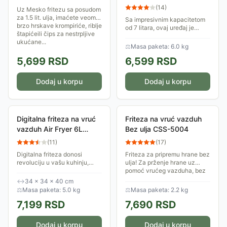
HY2535
(
14
)
Uz Mesko fritezu sa posudom
za 1.5 lit. ulja, imaćete veoma
Sa impresivnim kapacitetom
brzo hrskave krompiriće, riblje
od 7 litara, ovaj uređaj je
štapićeili čips za nestrpljive
dizajniran da zadovolji
ukućane...
potrebe cele porodice,
⚖
Masa paketa: 6.0 kg
omogućavajući vam da
5,699
RSD
6,599
RSD
pripremate hrskave...
Dodaj u korpu
Dodaj u korpu
Digitalna friteza na vruć
Friteza na vruć vazduh
vazduh Air Fryer 6L
Bez ulja CSS-5004
1500W RAF R.5330W
(
11
)
(
17
)
Digitalna friteza donosi
Friteza za pripremu hrane bez
revoluciju u vašu kuhinju,
ulja! Za prženje hrane uz
omogućavajući vam da
pomoć vrućeg vazduha, bez
pripremate hrskave
masti i ulja. Ima odvojivu
↔
34 × 34 × 40 cm
krompiriće, sočno pile ili
teflonsku posudu za hranu
⚖
Masa paketa: 5.0 kg
⚖
Masa paketa: 2.2 kg
povrće koristeći do 80%
zapremine 2...
7,199
RSD
7,690
RSD
manje...
Dodaj u korpu
Dodaj u korpu