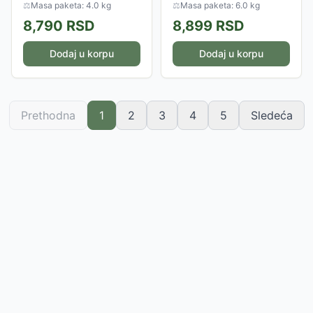
Omogućava zdraviju pripremu
nahrani celu porodicu jednim
⚖
Masa paketa: 4.0 kg
⚖
Masa paketa: 6.0 kg
hrane, smanjujući upotrebu
potezom, pružajući savršeno
8,790
RSD
8,899
RSD
ulja. Poseduje...
hrskavu hranu sa do...
Dodaj u korpu
Dodaj u korpu
Prethodna
1
2
3
4
5
Sledeća