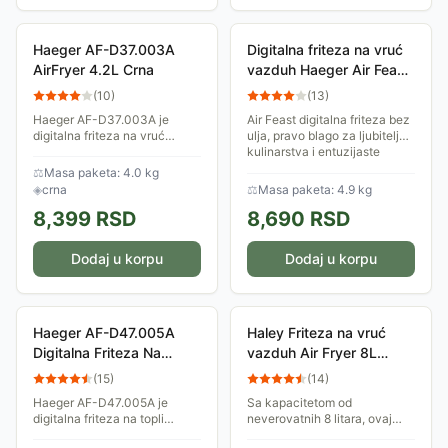
Haeger AF-D37.003A
Digitalna friteza na vruć
AirFryer 4.2L Crna
vazduh Haeger Air Feast
White 4.2L
(
10
)
(
13
)
Haeger AF-D37.003A je
Air Feast digitalna friteza bez
digitalna friteza na vruć
ulja, pravo blago za ljubitelje
vazduh snage 1500W.
kulinarstva i entuzijaste
Kapaciteta je 4.2 litra, a
zdravog života! Dozvolite da
⚖
Masa paketa: 4.0 kg
pogodna je za pripremu hrane
budete očarani sposobnošću
◈
crna
⚖
Masa paketa: 4.9 kg
uz malo ili nimalo ulja....
da...
8,399
RSD
8,690
RSD
Dodaj u korpu
Dodaj u korpu
Haeger AF-D47.005A
Haley Friteza na vruć
Digitalna Friteza Na
vazduh Air Fryer 8L
Topao Vazduh
2000W HY2509
(
15
)
(
14
)
Haeger AF-D47.005A je
Sa kapacitetom od
digitalna friteza na topli
neverovatnih 8 litara, ovaj
vazduh kapaciteta 4,7 litra.
aparat je dizajniran da