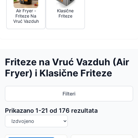
Air Fryer -
Klasične
Friteze Na
Friteze
Vruć Vazduh
Friteze na Vruć Vazduh (Air
Fryer) i Klasične Friteze
Filteri
Sortiranje proizvoda
Prikazano 1-
21
od
176
rezultata