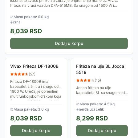
Iskoristite svaku priliku za zdravije pripremanje hrane uz VIVAX
fritezu na vrući vazduh DFA-515MB. Sa snagom od 1500 W i
inovativnom Cyclone...
⚖
Masa paketa: 6.0 kg
◈
crna
8,039
RSD
Dodaj u korpu
Vivax Friteza DF-1800B
Friteza na ulje 3L Jocca
5519
(
57
)
(
15
)
Friteza DF-1800B ima
kapacitet 2,5 litra i snagu od
Jocca friteza na ulje
1800 W. Uređaj je opremljen
kapaciteta 3L sa snagom od
multifunkcijskom drškom koja
2200 W, termostatom za
će, uz varijabilni termostat, i
preciznu regulaciju
⚖
Masa paketa: 4.5 kg
velikim...
temperature (90°C do 190°C),
⚖
Masa paketa: 3.0 kg
◈
nerđajući čelik
dugmetom za isključivanje i...
8,039
RSD
8,299
RSD
Dodaj u korpu
Dodaj u korpu