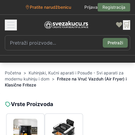
Pratite narudžbenicu
Prijava
Registracija
❤️
🛒
Pretraži
Početna
>
Kuhinjski, Kućni aparati i Posuđe - Svi aparati za
modernu kuhinju i dom
>
Friteze na Vruć Vazduh (Air Fryer) i
Klasične Friteze
Vrste Proizvoda