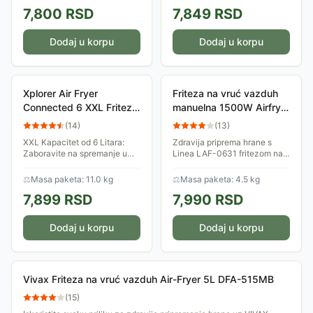
nelepljiva korpa, zaštita od
upotrebu ulja, čuvajući
7,800
RSD
7,849
RSD
pregrevanja,...
savršen ukus i...
Dodaj u korpu
Dodaj u korpu
Xplorer Air Fryer
Friteza na vruć vazduh
Connected 6 XXL Friteza
manuelna 1500W Airfryer
na vruć vazduh 6L
Linea LAF-0631
(
14
)
(
13
)
1500W
XXL Kapacitet od 6 Litara:
Zdravija priprema hrane s
Zaboravite na spremanje u
Linea LAF-0631 fritezom na
turama. Velika korpa
vruć vazduh od 4,5L, snaga
omogućava pripremu obroka
1300-1500W, podešavanje
⚖
Masa paketa: 11.0 kg
⚖
Masa paketa: 4.5 kg
za celu porodicu odjednom,
temperature 80-200°C,
7,899
RSD
7,990
RSD
štedeći vam vreme i...
premaz protiv...
Dodaj u korpu
Dodaj u korpu
Vivax Friteza na vruć vazduh Air-Fryer 5L DFA-515MB
(
15
)