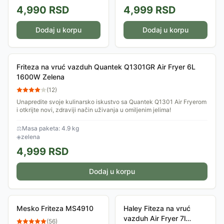
4,990
RSD
4,999
RSD
Dodaj u korpu
Dodaj u korpu
Friteza na vruć vazduh Quantek Q1301GR Air Fryer 6L
1600W Zelena
(
12
)
Unapredite svoje kulinarsko iskustvo sa Quantek Q1301 Air Fryerom
i otkrijte novi, zdraviji način uživanja u omiljenim jelima!
⚖
Masa paketa: 4.9 kg
◈
zelena
4,999
RSD
Dodaj u korpu
Mesko Friteza MS4910
Haley Fiteza na vruć
vazduh Air Fryer 7l
(
56
)