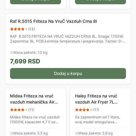
Raf R.5015 Friteza Na VruĆ Vazduh Crna 8l
(
13
)
RAF R.5015 FRITEZA NA VRUĆ VAZDUH CRNA 8L. Snaga: 1700W.
Zapremina: 8L. PCB kontrola temperature i pregrevanja. Tajmer: 0–
60 minuta. Dužina kabla:...
⚖
Masa paketa: 1.0 kg
7,699
RSD
Dodaj u korpu
Midea Friteza na vruć
Haley Friteza na vruć
vazduh mehanička Air
vazduh Air Fryer 7L
Fryer MF-TN40D2
1400W HY2512
(
11
)
(
11
)
Midea friteza na vruć vazduh
Sa zapreminom od 7 litara,
(1500W, kapacitet 4,7 l) sa
ovaj model omogućava
Dual-Ciclone tehnologijom.
pripremu bogatih obroka za
Mehaničko upravljanje,
celu porodicu uz minimalnu
⚖
Masa paketa: 5.5 kg
⚖
Masa paketa: 5.6 kg