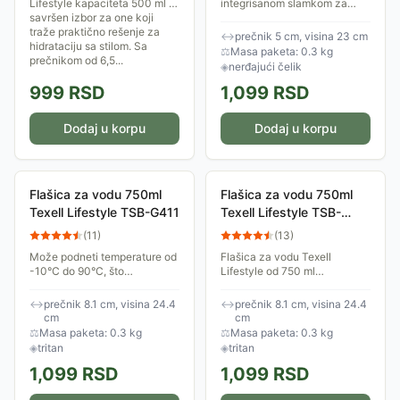
Lifestyle kapaciteta 500 ml je
integrisanom slamkom za
savršen izbor za one koji
piće, izrađena od kvalitetnog
traže praktično rešenje za
nerđajućeg čelika. Dupli zid
↔
prečnik 5 cm, visina 23 cm
hidrataciju sa stilom. Sa
obezbeđuje bolje održavanje
⚖
Masa paketa: 0.3 kg
prečnikom od 6,5...
temperature...
◈
nerđajući čelik
999
RSD
1,099
RSD
Dodaj u korpu
Dodaj u korpu
Flašica za vodu 750ml
Flašica za vodu 750ml
Texell Lifestyle TSB-G411
Texell Lifestyle TSB-
O410
(
11
)
(
13
)
Može podneti temperature od
Flašica za vodu Texell
-10°C do 90°C, što
Lifestyle od 750 ml
omogućava upotrebu sa
predstavlja idealno rešenje za
toplim i hladnim napicima,
svakodnevnu hidrataciju sa
↔
prečnik 8.1 cm, visina 24.4
↔
prečnik 8.1 cm, visina 24.4
pružajući vam fleksibilnost u
stilom. Sa prečnikom od 8.1
cm
cm
izboru pića.
cm i visinom od 24.4...
⚖
Masa paketa: 0.3 kg
⚖
Masa paketa: 0.3 kg
◈
tritan
◈
tritan
1,099
RSD
1,099
RSD