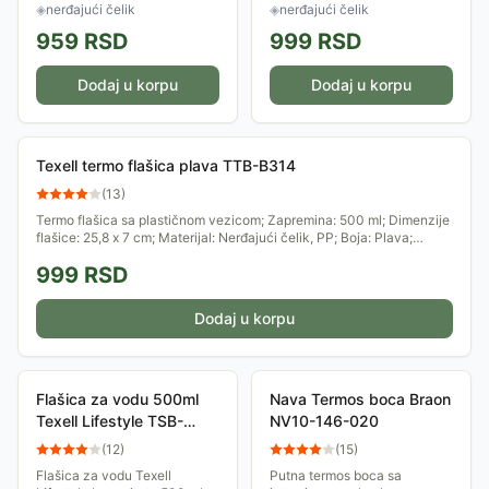
Idealna je za izlete,
materijala za sigurnije
◈
nerđajući čelik
◈
nerđajući čelik
putovanja, šetnje......
prijanjanje....
959
RSD
999
RSD
Dodaj u korpu
Dodaj u korpu
Texell termo flašica plava TTB-B314
(
13
)
Termo flašica sa plastičnom vezicom; Zapremina: 500 ml; Dimenzije
flašice: 25,8 x 7 cm; Materijal: Nerđajući čelik, PP; Boja: Plava;
Odrzava tečnost...
999
RSD
Dodaj u korpu
Flašica za vodu 500ml
Nava Termos boca Braon
Texell Lifestyle TSB-
NV10-146-020
R409
(
12
)
(
15
)
Flašica za vodu Texell
Putna termos boca sa