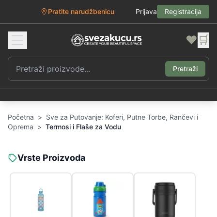
Pratite narudžbenicu
Prijava
Registracija
❤️
🛒
Pretraži
Početna
>
Sve za Putovanje: Koferi, Putne Torbe, Rančevi i
Oprema
>
Termosi i Flaše za Vodu
Vrste Proizvoda