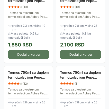
termoizolacijom Pepe
termoizolacijom Pepe
Jeans Abbey Nora pink
Jeans Abbey Hearts
(
13
)
(
13
)
60631
60631
Termos sa dvostrukom
Termos sa dvostrukom
termoizolacijom Abbey Pepe
termoizolacijom Abbey Pepe
Jeans zapremine 350ml
Jeans zapremine 750ml
idealan je za svakodnevne
idealan je za svakodnevne
↔
prečnik 7.3 cm, visina 19
↔
prečnik 7.8 cm, visina 26
trenutke. Od jutarnje rutine do
trenutke. Od jutarnje rutine do
cm
cm
popodnevnih pauza i...
popodnevnih pauza i...
⚖
Masa paketa: 0.2 kg
⚖
Masa paketa: 0.3 kg
◈
nerđajući čelik
◈
nerđajući čelik
1,850
RSD
2,100
RSD
Dodaj u korpu
Dodaj u korpu
Termos 750ml sa duplom
Termos 750ml sa duplom
termoizolacijom Pepe
termoizolacijom Pepe
Jeans Abbey Seldon
Jeans Abbey Cintia
(
12
)
(
11
)
60631
60631
Termos sa dvostrukom
Termos sa dvostrukom
termoizolacijom Abbey Pepe
termoizolacijom Abbey Pepe
Jeans zapremine 750ml
Jeans zapremine 750ml
idealan je za svakodnevne
idealan je za svakodnevne
↔
prečnik 7.8 cm, visina 26
↔
prečnik 7.8 cm, visina 26
trenutke. Od jutarnje rutine do
trenutke. Od jutarnje rutine do
cm
cm
popodnevnih pauza i...
popodnevnih pauza i...