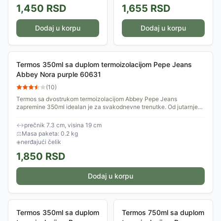
1,450
RSD
1,655
RSD
Dodaj u korpu
Dodaj u korpu
Termos 350ml sa duplom termoizolacijom Pepe Jeans
Abbey Nora purple 60631
(
10
)
Termos sa dvostrukom termoizolacijom Abbey Pepe Jeans
zapremine 350ml idealan je za svakodnevne trenutke. Od jutarnje
rutine do popodnevnih pauza i...
↔
prečnik 7.3 cm, visina 19 cm
⚖
Masa paketa: 0.2 kg
◈
nerđajući čelik
1,850
RSD
Dodaj u korpu
Termos 350ml sa duplom
Termos 750ml sa duplom