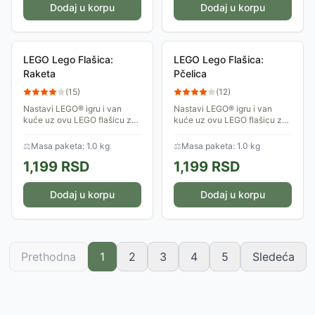
Dodaj u korpu
Dodaj u korpu
LEGO Lego Flašica:
LEGO Lego Flašica:
Raketa
Pčelica
(
15
)
(
12
)
Nastavi LEGO® igru i van
Nastavi LEGO® igru i van
kuće uz ovu LEGO flašicu za
kuće uz ovu LEGO flašicu za
piće! Dizajnirana je tako da
piće! Dizajnirana je tako da
lepo leži u dečijim rukama, sa
lepo leži u dečijim rukama, sa
⚖
Masa paketa: 1.0 kg
⚖
Masa paketa: 1.0 kg
grafikom rakete koja je
veselim LEGO Friends™
1,199
RSD
1,199
RSD
spremna za...
grafikama, i...
Dodaj u korpu
Dodaj u korpu
Prethodna
1
2
3
4
5
Sledeća