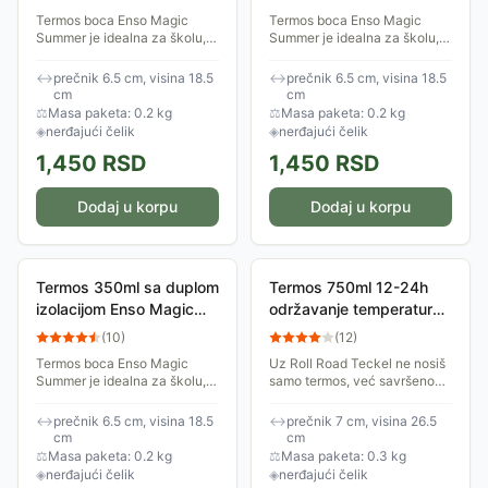
Termos boca Enso Magic
Termos boca Enso Magic
Summer je idealna za školu,
Summer je idealna za školu,
trening ili put. Ima dvostruki
trening ili put. Ima dvostruki
zid koji obezbeđuje savršenu
zid koji obezbeđuje savršenu
↔
prečnik 6.5 cm, visina 18.5
↔
prečnik 6.5 cm, visina 18.5
termoizolaciju – napitak
termoizolaciju – napitak
cm
cm
ostaje topao...
ostaje topao...
⚖
Masa paketa: 0.2 kg
⚖
Masa paketa: 0.2 kg
◈
nerđajući čelik
◈
nerđajući čelik
1,450
RSD
1,450
RSD
Dodaj u korpu
Dodaj u korpu
Termos 350ml sa duplom
Termos 750ml 12-24h
izolacijom Enso Magic
održavanje temperature
Summer lila 99231
Roll Road Teckel 31831
(
10
)
(
12
)
Termos boca Enso Magic
Uz Roll Road Teckel ne nosiš
Summer je idealna za školu,
samo termos, već savršenog
trening ili put. Ima dvostruki
saputnika za bezbrižno
zid koji obezbeđuje savršenu
putovanje, puno razigranosti,
↔
prečnik 6.5 cm, visina 18.5
↔
prečnik 7 cm, visina 26.5
termoizolaciju – napitak
baš kao jazavičar koji ga
cm
cm
ostaje topao...
krasi. Imaj...
⚖
Masa paketa: 0.2 kg
⚖
Masa paketa: 0.3 kg
◈
nerđajući čelik
◈
nerđajući čelik