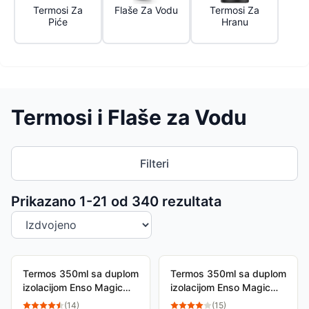
Termosi Za
Flaše Za Vodu
Termosi Za
Piće
Hranu
Termosi i Flaše za Vodu
Filteri
Sortiranje proizvoda
Prikazano 1-
21
od
340
rezultata
Termos 350ml sa duplom
Termos 350ml sa duplom
izolacijom Enso Magic
izolacijom Enso Magic
Summer pink 99231
Summer mint 99231
(
14
)
(
15
)