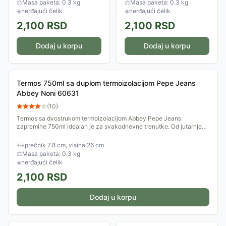
⚖
Masa paketa: 0.3 kg
⚖
Masa paketa: 0.3 kg
◈
nerđajući čelik
◈
nerđajući čelik
2,100
RSD
2,100
RSD
Dodaj u korpu
Dodaj u korpu
Termos 750ml sa duplom termoizolacijom Pepe Jeans
Abbey Noni 60631
(
10
)
Termos sa dvostrukom termoizolacijom Abbey Pepe Jeans
zapremine 750ml idealan je za svakodnevne trenutke. Od jutarnje
rutine do popodnevnih pauza i...
↔
prečnik 7.8 cm, visina 26 cm
⚖
Masa paketa: 0.3 kg
◈
nerđajući čelik
2,100
RSD
Dodaj u korpu