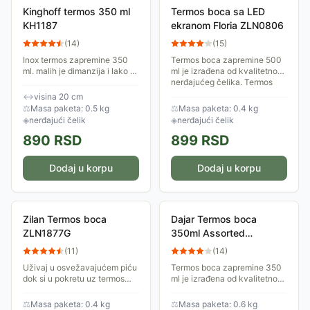
Kinghoff termos 350 ml
Termos boca sa LED
KH1187
ekranom Floria ZLN0806
(
14
)
(
15
)
Inox termos zapremine 350
Termos boca zapremine 500
ml. malih je dimanzija i lako se
ml je izrađena od kvalitetnog
može nositi u torbi. Dugo
nerđajućeg čelika. Termos
održava temperaturu tečnosti.
održava konstantnu
↔
visina 20 cm
temperaturu pića nekoliko
⚖
Masa paketa: 0.5 kg
⚖
Masa paketa: 0.4 kg
sati i može se...
◈
nerđajući čelik
◈
nerđajući čelik
890
RSD
899
RSD
Dodaj u korpu
Dodaj u korpu
Zilan Termos boca
Dajar Termos boca
ZLN1877G
350ml Assorted
DJ42166
(
11
)
(
14
)
Uživaj u osvežavajućem piću
Termos boca zapremine 350
dok si u pokretu uz termos
ml je izrađena od kvalitetnog
bocu zapremine 380ml, sa
nerđajućeg čelika. Ima
hermetičkim poklopcem.
rebrasti obod od silikonskog
⚖
Masa paketa: 0.4 kg
⚖
Masa paketa: 0.6 kg