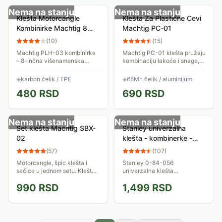
Nema na stanju
Nema na stanju
Klešta Motorcangle
Klešta Za Plastične Cevi
Kombinirke Machtig 8
Machtig PC-01
inča PLH-03
(
10
)
(
15
)
Machtig PLH-03 kombinirke
Machtig PC-01 klešta pružaju
– 8-inčna višenamenska
kombinaciju lakoće i snage,
klešta od kovanog
što omogućava jednostavno
karbonskog čelika sa
rukovanje bez zamaranja.
◈
karbon čelik / TPE
◈
65Mn čelik / aluminijum
ergonomskim TPE drškama
Idealna su za instalacije
480
RSD
690
RSD
za precizan rad i dugotrajnu...
plastičnih...
Nema na stanju
Nema na stanju
Set klešta Machtig SBX-
Stanley univerzalna
02
klešta - kombinerke -
motorcangle Stanley 0-
(
57
)
(
107
)
84-056
Motorcangle, špic klešta i
Stanley 0-84-056
sečice u jednom setu. Klešta
univerzalna klešta
su izrađena od posebnog
(kombinerke, motorcangle) su
990
RSD
1,499
RSD
čelika koji obezbeđuje dug
ergonomski dizajnirana
vek trajanja. Drške su
kvalitetna klešta. Metalni deo
obložene i...
klešta je toplotno tretiran i...