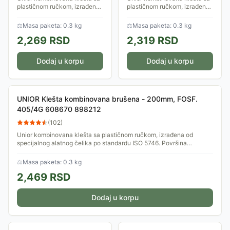
plastičnom ručkom, izrađena
plastičnom ručkom, izrađena
od specijalnog alatnog čelika
od specijalnog alatnog čelika
po standardu ISO 5746.
po standardu ISO 5746.
⚖
Masa paketa: 0.3 kg
⚖
Masa paketa: 0.3 kg
Površina fosfatirana. Različite
Površina fosfatirana. Različite
2,269
RSD
2,319
RSD
završne...
završne...
Dodaj u korpu
Dodaj u korpu
UNIOR Klešta kombinovana brušena - 200mm, FOSF.
405/4G 608670 898212
(
102
)
Unior kombinovana klešta sa plastičnom ručkom, izrađena od
specijalnog alatnog čelika po standardu ISO 5746. Površina
fosfatirana. Različite završne...
⚖
Masa paketa: 0.3 kg
2,469
RSD
Dodaj u korpu