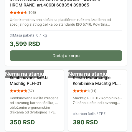
HROMIRANE, art.406BI 608354 898065
(
105
)
Unior kombinovana klešta sa plastičnom ručkom, izrađena od
specijalnog alatnog čelika po standardu ISO 5746. Površina
fosfatirana. Različite završne...
⚖
Masa paketa: 0.4 kg
3,599
RSD
Dodaj u korpu
Nema na stanju
Nema na stanju
Kombinovana klešta
Klešta Motorcangle
Machtig PLH-01
Kombinirke Machtig PLH-
02
(
57
)
(
11
)
Kombinovana klešta izrađena
Machtig PLH-02 kombinirke –
od kovanog karbon-čelika, sa
7-inčna klešta od kovanog
obloženim ergonomskim
karbonskog čelika sa
drškama od dvobojnog TPE.
ergonomskim TPE drškama,
◈
karbon čelik / TPE
idealna za precizne i
350
RSD
390
RSD
dugotrajne radove.