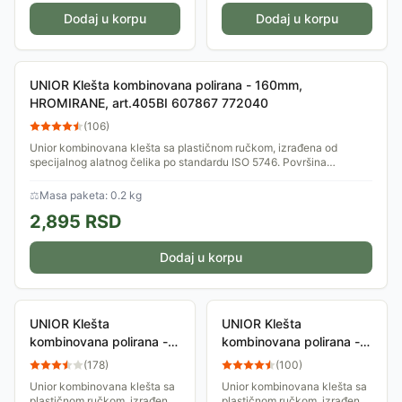
Dodaj u korpu
Dodaj u korpu
UNIOR Klešta kombinovana polirana - 160mm,
HROMIRANE, art.405BI 607867 772040
(
106
)
Unior kombinovana klešta sa plastičnom ručkom, izrađena od
specijalnog alatnog čelika po standardu ISO 5746. Površina
fosfatirana. Različite završne...
⚖
Masa paketa: 0.2 kg
2,895
RSD
Dodaj u korpu
UNIOR Klešta
UNIOR Klešta
kombinovana polirana -
kombinovana polirana -
180mm, HROMIRANE,
200mm, HROMIRANE,
(
178
)
(
100
)
art.405BI 607868
art.406BI 607872
Unior kombinovana klešta sa
Unior kombinovana klešta sa
772043
787903
plastičnom ručkom, izrađena
plastičnom ručkom, izrađena