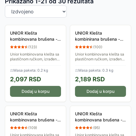
Sortiranje proizvoda
Prikazano 1-
21
od
30
rezultata
UNIOR Klešta
UNIOR Klešta
kombinovana brušena -
kombinirana brušena -
160mm, FOSF. 405/4G
180mm, FOSF. 406/4G
(
123
)
(
100
)
608668 912800
608675 895940
Unior kombinovana klešta sa
Unior kombinovana klešta sa
plastičnom ručkom, izrađena
plastičnom ručkom, izrađena
od specijalnog alatnog čelika
od specijalnog alatnog čelika
po standardu ISO 5746.
po standardu ISO 5746.
⚖
Masa paketa: 0.2 kg
⚖
Masa paketa: 0.3 kg
Površina fosfatirana. Različite
Površina fosfatirana. Različite
2,097
RSD
2,189
RSD
završne...
završne...
Dodaj u korpu
Dodaj u korpu
UNIOR Klešta
UNIOR Klešta
kombinovana brušena -
kombinovana brušena -
180mm, FOSF. 405/4G
200mm, FOSF. 406/4G
(
109
)
(
95
)
608669 912803
608676 895103
Unior kombinovana klešta sa
Unior kombinovana klešta sa