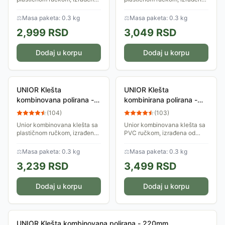
od specijalnog alatnog čelika
od specijalnog alatnog čelika
po standardu ISO 5746.
po standardu ISO 5746.
⚖
Masa paketa: 0.3 kg
⚖
Masa paketa: 0.3 kg
Površina fosfatirana. Različite
Površina fosfatirana. Različite
2,999
RSD
3,049
RSD
završne...
završne...
Dodaj u korpu
Dodaj u korpu
UNIOR Klešta
UNIOR Klešta
kombinovana polirana -
kombinirana polirana -
200mm, HROMIRANE,
180mm, BI DRŠKA, art.
(
104
)
(
103
)
art.405BI 607869
406VDEBI 610422
Unior kombinovana klešta sa
Unior kombinovana klešta sa
782397
291569
plastičnom ručkom, izrađena
PVC ručkom, izrađena od
od specijalnog alatnog čelika
specijalnog alatnog čelika,
po standardu ISO 5746.
standard ISO 5746 i EN
⚖
Masa paketa: 0.3 kg
⚖
Masa paketa: 0.3 kg
Površina fosfatirana. Različite
60900. Čeljusti polirane.
3,239
RSD
3,499
RSD
završne...
Različite završne...
Dodaj u korpu
Dodaj u korpu
UNIOR Klešta kombinovana polirana - 220mm,