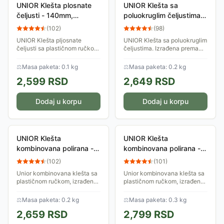
UNIOR Klešta plosnate
UNIOR Klešta sa
čeljusti - 140mm,
poluokruglim čeljustima -
HROMIRANE, art.472BI
200mm, FOSFATIRANE
(
102
)
(
98
)
607878 772049
508/4G 608711 945015
UNIOR Klešta pljosnate
UNIOR Klešta sa poluokruglim
čeljusti sa plastičnom ručkom.
čeljustima. Izrađena prema
Izrađena od specijalnog
standardu ISO 5745. Ručke
alatnog čelika prema
izolovane sa plastičnim
⚖
Masa paketa: 0.1 kg
⚖
Masa paketa: 0.2 kg
standardu ISO 5745. Unior je,
navlakama. Unior je, kao
2,599
RSD
2,649
RSD
kao Evropski...
evropski...
Dodaj u korpu
Dodaj u korpu
UNIOR Klešta
UNIOR Klešta
kombinovana polirana -
kombinovana polirana -
160mm, HROMIRANE,
180mm, HROMIRANE,
(
102
)
(
101
)
art.406BI 607870
art.406BI 607871
Unior kombinovana klešta sa
Unior kombinovana klešta sa
782399
782405
plastičnom ručkom, izrađena
plastičnom ručkom, izrađena
od specijalnog alatnog čelika
od specijalnog alatnog čelika
po standardu ISO 5746.
po standardu ISO 5746.
⚖
Masa paketa: 0.2 kg
⚖
Masa paketa: 0.3 kg
Površina fosfatirana. Različite
Površina fosfatirana. Različite
2,659
RSD
2,799
RSD
završne...
završne...