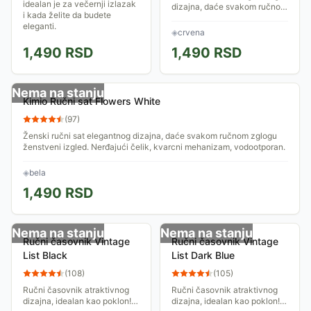
idealan je za večernji izlazak
dizajna, daće svakom ručnom
i kada želite da budete
zglogu ženstveni izgled.
eleganti.
Nerđajući čelik, kvarcni
◈
crvena
mehanizam, vodootporan.
1,490
RSD
1,490
RSD
Nema na stanju
Kimio Ručni sat Flowers White
(
97
)
Ženski ručni sat elegantnog dizajna, daće svakom ručnom zglogu
ženstveni izgled. Nerđajući čelik, kvarcni mehanizam, vodootporan.
◈
bela
1,490
RSD
Nema na stanju
Nema na stanju
Ručni časovnik Vintage
Ručni časovnik Vintage
List Black
List Dark Blue
(
108
)
(
105
)
Ručni časovnik atraktivnog
Ručni časovnik atraktivnog
dizajna, idealan kao poklon!
dizajna, idealan kao poklon!