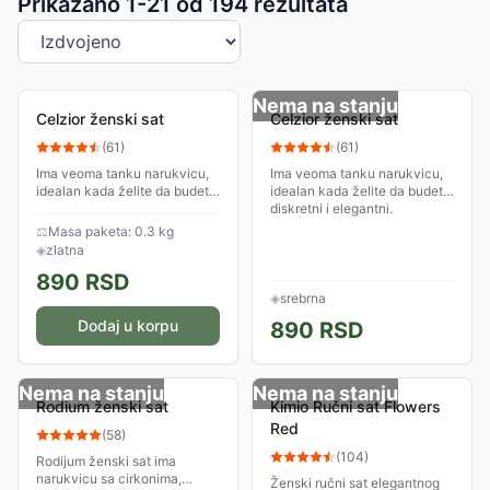
Sortiranje proizvoda
Prikazano 1-
21
od
194
rezultata
Nema na stanju
Celzior ženski sat
Celzior ženski sat
(
61
)
(
61
)
Ima veoma tanku narukvicu,
Ima veoma tanku narukvicu,
idealan kada želite da budete
idealan kada želite da budete
diskretni i elegantni.
diskretni i elegantni.
⚖
Masa paketa: 0.3 kg
◈
zlatna
890
RSD
◈
srebrna
Dodaj u korpu
890
RSD
Nema na stanju
Nema na stanju
Rodium ženski sat
Kimio Ručni sat Flowers
Red
(
58
)
(
104
)
Rodijum ženski sat ima
narukvicu sa cirkonima,
Ženski ručni sat elegantnog