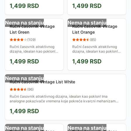
Ima analogne pokazivače
Ima analogne pokazivače
1,499
RSD
1,499
RSD
vremena koje pokreće
vremena koje pokreće
kvarcni mehanizam smešten
kvarcni mehanizam smešten
u okruglo kućište...
u okruglo kućište...
Nema na stanju
Nema na stanju
Ručni časovnik Vintage
Ručni časovnik Vintage
List Green
List Orange
(
109
)
(
85
)
Ručni časovnik atraktivnog
Ručni časovnik atraktivnog
dizajna, idealan kao poklon!
dizajna, idealan kao poklon!
Ima analogne pokazivače
Ima analogne pokazivače
1,499
RSD
1,499
RSD
vremena koje pokreće
vremena koje pokreće
kvarcni mehanizam smešten
kvarcni mehanizam smešten
u okruglo kućište...
u okruglo kućište...
Nema na stanju
Ručni časovnik Vintage List White
(
96
)
Ručni časovnik atraktivnog dizajna, idealan kao poklon! Ima
analogne pokazivače vremena koje pokreće kvarcni mehanizam
smešten u okruglo kućište...
1,499
RSD
Nema na stanju
Nema na stanju