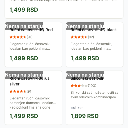
okruglo kućište izrađeno od...
1,499
RSD
Nema na stanju
Nema na stanju
Ručni časovnik JQ Red
Ručni časovnik JQ black
(
91
)
(
92
)
Elegantan ručni časovnik,
Elegantan ručni časovnik,
idealan kao poklon! Ima
idealan kao poklon! Ima
analogne pokazivače
analogne pokazivače
1,499
RSD
1,499
RSD
vremena koje pokreće
vremena koje pokreće
kvarcni mehanizam smešten
kvarcni mehanizam smešten
u okruglo kućište izrađeno
u okruglo kućište izrađeno
od...
od...
Nema na stanju
Nema na stanju
Ručni časovnik Julius
Silikonski sat beli
silver
(
103
)
(
91
)
Silikonski sat možete nositi sa
svim odevnim kombinacijama.
Elegantan ručni časovnik
Idealan za dnevne i noćne
namenjen damama. Idealan
varijante.
kao poklon! Ima analogne
◈
silikon
pokazivače vremena koje
1,499
RSD
1,899
RSD
pokreće kvarcni mehanizam
smešten u vodootporno...