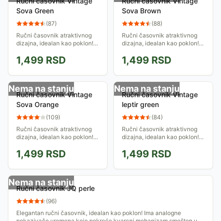
Ručni časovnik Vintage
Ručni časovnik Vintage
Sova Green
Sova Brown
(
87
)
(
88
)
Ručni časovnik atraktivnog
Ručni časovnik atraktivnog
dizajna, idealan kao poklon!
dizajna, idealan kao poklon!
Ima analogne pokazivače
Ima analogne pokazivače
1,499
RSD
1,499
RSD
vremena koje pokreće
vremena koje pokreće
kvarcni mehanizam smešten
kvarcni mehanizam smešten
u okruglo kućište...
u okruglo kućište...
Nema na stanju
Nema na stanju
Ručni časovnik Vintage
Ručni časovnik Vintage
Sova Orange
leptir green
(
109
)
(
84
)
Ručni časovnik atraktivnog
Ručni časovnik atraktivnog
dizajna, idealan kao poklon!
dizajna, idealan kao poklon!
Ima analogne pokazivače
Ima analogne pokazivače
1,499
RSD
1,499
RSD
vremena koje pokreće
vremena koje pokreće
kvarcni mehanizam smešten
kvarcni mehanizam smešten
u okruglo kućište...
u okruglo kućište...
Nema na stanju
Ručni časovnik JQ perle
(
96
)
Elegantan ručni časovnik, idealan kao poklon! Ima analogne
pokazivače vremena koje pokreće kvarcni mehanizam smešten u