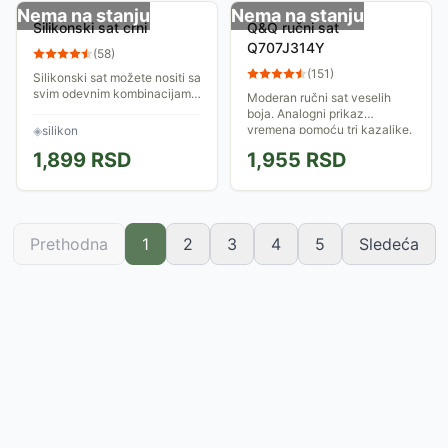
Nema na stanju
Nema na stanju
Silikonski sat crni
Q&Q ručni sat
Q707J314Y
(
58
)
(
151
)
Silikonski sat možete nositi sa
svim odevnim kombinacijama.
Moderan ručni sat veselih
Idealan za dnevne i noćne
boja. Analogni prikaz
varijante.
vremena pomoću tri kazaljke.
◈
silikon
Metalno kućište. Kožna
1,899
RSD
1,955
RSD
narukvica. Vodootporan na
dubini do 30 metara.
Prethodna
1
2
3
4
5
Sledeća