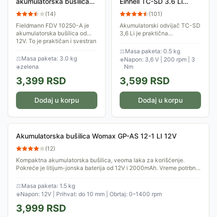
akumulatorska bušilica
Einhell TC-SD 3.6 Li
12V
4513442
(
14
)
(
101
)
Fieldmann FDV 10250-A je
Akumulatorski odvijač TC-SD
akumulatorska bušilica od
3,6 Li je praktična
12V. To je praktičan i svestran
višenamenska alatka za uradi
alat koji je idealan za kućnu
sam entuzijaste. Zahvaljujući
⚖
Masa paketa: 0.5 kg
upotrebu i manje projekte.
okretnoj dršci može se na
⚖
Masa paketa: 3.0 kg
◈
Napon: 3,6 V | 200 rpm | 3
Njegova...
jednostavan...
◈
zelena
Nm
3,399
RSD
3,599
RSD
Dodaj u korpu
Dodaj u korpu
Akumulatorska bušilica Womax GP-AS 12-1 LI 12V
(
12
)
Kompaktna akumulatorska bušilica, veoma laka za korišćenje.
Pokreće je litijum-jonska baterija od 12V i 2000mAh. Vreme potrbno
za punjenje...
⚖
Masa paketa: 1.5 kg
◈
Napon: 12V | Prihvat: do 10 mm | Obrtaj: 0–1400 rpm
3,999
RSD