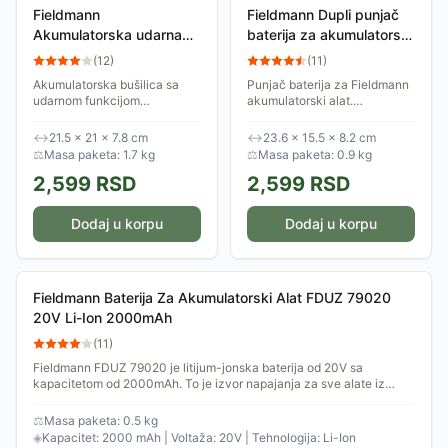
Fieldmann
Fieldmann Dupli punjač
Akumulatorska udarna
baterija za akumulatorski
bušilica 20V (bez
alat FDUZ 79110 2x20V
(
12
)
(
11
)
baterije i punjača) FDUV
Akumulatorska bušilica sa
Punjač baterija za Fieldmann
70105-0
udarnom funkcijom
akumulatorski alat.
obezbeđuje maksimalnu
Kompatibilan je sa svim Fast
udobnost i brzo bušenje ili
Power 20V baterijama.
↔
21.5 × 21 × 7.8 cm
↔
23.6 × 15.5 × 8.2 cm
šrafljenje. Pored ergonomske
Bateriju od 2Ah možete
⚖
Masa paketa: 1.7 kg
⚖
Masa paketa: 0.9 kg
ručke, za udoban rad brine...
napuniti za samo 60...
2,599
RSD
2,599
RSD
Dodaj u korpu
Dodaj u korpu
Fieldmann Baterija Za Akumulatorski Alat FDUZ 79020
20V Li-Ion 2000mAh
(
11
)
Fieldmann FDUZ 79020 je litijum-jonska baterija od 20V sa
kapacitetom od 2000mAh. To je izvor napajanja za sve alate iz
Fieldmann-ove FAST POWER 20V...
⚖
Masa paketa: 0.5 kg
◈
Kapacitet: 2000 mAh | Voltaža: 20V | Tehnologija: Li-Ion