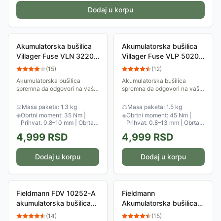
Dodaj u korpu
Akumulatorska bušilica
Akumulatorska bušilica
Villager Fuse VLN 3220
Villager Fuse VLP 5020
Bez baterije i punjača
Bez baterije i punjača
(
15
)
(
12
)
Akumulatorska bušilica
Akumulatorska bušilica
spremna da odgovori na vaše
spremna da odgovori na vaše
potrebe za bušenjem i
potrebe za bušenjem i
pričvršćivanjem. Ugrađeno
pričvršćivanjem, sa motorom
⚖
Masa paketa: 1.3 kg
⚖
Masa paketa: 1.5 kg
LED svetlo osvetljava radnu
visokih performansi koji
◈
Obrtni moment: 35 Nm |
◈
Obrtni moment: 45 Nm |
površinu dok Vam...
obezbeđuje snagu...
Prihvat: 0.8–10 mm | Obrtaj:
Prihvat: 0.8–13 mm | Obrtaj:
0–1300 rpm
0–1800 rpm
4,999
RSD
4,999
RSD
Dodaj u korpu
Dodaj u korpu
Fieldmann FDV 10252-A
Fieldmann
akumulatorska bušilica
Akumulatorska bušilica
12V sa priborom
14.4V FDV 10350-A
(
14
)
(
15
)