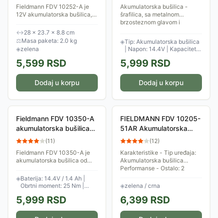
Fieldmann FDV 10252-A je
Akumulatorska bušilica -
12V akumulatorska bušilica,
šrafilica, sa metalnom
sa priborom, koja je
brzosteznom glavom i
dizajnirana za kućnu
baterijom od 1400mAh i
↔
28 × 23.7 × 8.8 cm
upotrebu i manje projekte.
14.4V. Isporučuje se sa 13
⚖
Masa paketa: 2.0 kg
◈
Tip: Akumulatorska bušilica
Ova bušilica je poznata po...
dodataka u pakovanju
◈
zelena
| Napon: 14.4V | Kapacitet:
(burgije...
13mm | Max moment: 25Nm
5,599
RSD
5,999
RSD
Dodaj u korpu
Dodaj u korpu
Fieldmann FDV 10350-A
FIELDMANN FDV 10205-
akumulatorska bušilica
51AR Akumulatorska
14,4V
bušilica 12V + pribor (51
(
11
)
(
12
)
delova)
Fieldmann FDV 10350-A je
Karakteristike - Tip uređaja:
akumulatorska bušilica od
Akumulatorska bušilica
14,4V koja je dizajnirana za
Performanse - Ostalo: 2
širok spektar kućnih i manjih
brzine bušenja Fizičke
◈
Baterija: 14.4V / 1.4 Ah |
profesionalnih projekata. Ova
karakteristike - Boja:
Obrtni moment: 25 Nm |
◈
zelena / crna
bušilica...
Crna,Zelena Pakovanje:...
19+2 stepeni
5,999
RSD
6,399
RSD