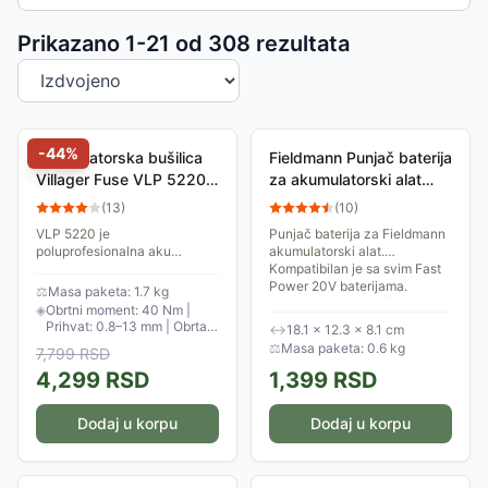
Sortiranje proizvoda
Prikazano 1-
21
od
308
rezultata
-
44
%
Akumulatorska bušilica
Fieldmann Punjač baterija
Villager Fuse VLP 5220
za akumulatorski alat
Bez baterije i punjača
FDUZ 79100 20V
(
13
)
(
10
)
VLP 5220 je
Punjač baterija za Fieldmann
poluprofesionalna aku
akumulatorski alat.
bušilica/zavijač. Čvrsta,
Kompatibilan je sa svim Fast
pouzdana i pametno
Power 20V baterijama.
⚖
Masa paketa: 1.7 kg
dizajnirana, napravljena je da
Bateriju od 2Ah možete
◈
Obrtni moment: 40 Nm |
izdrži zahtevne uslove rada, a
napuniti za samo 60...
Prihvat: 0.8–13 mm | Obrtaj:
↔
18.1 × 12.3 × 8.1 cm
njen...
0–1600 rpm
⚖
Masa paketa: 0.6 kg
7,799
RSD
4,299
RSD
1,399
RSD
Dodaj u korpu
Dodaj u korpu