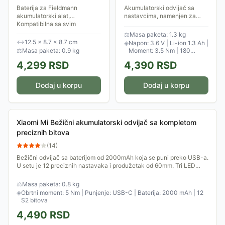
4000mAh
Baterija za Fieldmann
Akumulatorski odvijač sa
akumulatorski alat,
nastavcima, namenjen za
Kompatibilna sa svim
zavrtanje ili odvrtanje manjih
mašinama iz serije FAST
vijaka.
⚖
Masa paketa: 1.3 kg
POWER 20V. Razlika u
↔
12.5 × 8.7 × 8.7 cm
◈
Napon: 3.6 V | Li-ion 1.3 Ah |
performansama sa potpuno
⚖
Masa paketa: 0.9 kg
Moment: 3.5 Nm | 180
napunjenom ili...
obr/min
4,299
RSD
4,390
RSD
Dodaj u korpu
Dodaj u korpu
Xiaomi Mi Bežični akumulatorski odvijač sa kompletom
preciznih bitova
(
14
)
Bežični odvijač sa baterijom od 2000mAh koja se puni preko USB-a.
U setu je 12 preciznih nastavaka i produžetak od 60mm. Tri LED
diode na uređaju.
⚖
Masa paketa: 0.8 kg
◈
Obrtni moment: 5 Nm | Punjenje: USB-C | Baterija: 2000 mAh | 12
S2 bitova
4,490
RSD