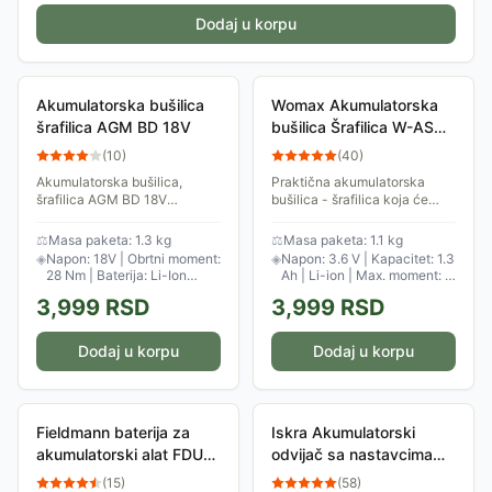
Dodaj u korpu
Akumulatorska bušilica
Womax Akumulatorska
šrafilica AGM BD 18V
bušilica Šrafilica W-AS
3.6
(
10
)
(
40
)
Akumulatorska bušilica,
Praktična akumulatorska
šrafilica AGM BD 18V
bušilica - šrafilica koja će
namenjena je korisnicima koji
vam omogućiti lagan i ugodan
žele da uvek imaju pouzdan
rad i na teško dostupnim
⚖
Masa paketa: 1.3 kg
⚖
Masa paketa: 1.1 kg
alat kojim mogu završiti sitne
mestima.
◈
Napon: 18V | Obrtni moment:
◈
Napon: 3.6 V | Kapacitet: 1.3
popravke po kući.
28 Nm | Baterija: Li-Ion
Ah | Li-ion | Max. moment: 5
1.3Ah
Nm
3,999
RSD
3,999
RSD
Dodaj u korpu
Dodaj u korpu
Fieldmann baterija za
Iskra Akumulatorski
akumulatorski alat FDUZ
odvijač sa nastavcima
79040 20V Li-Ion
ML-CS19-36
(
15
)
(
58
)