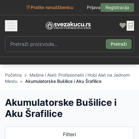
Pratite narudžbenicu
Prijava
Registracija
❤️
🛒
Pretraži
Početna
>
Mašine i Alati: Profesionalni i Hobi Alat na Jednom
Mestu
>
Akumulatorske Bušilice i Aku Šrafilice
Akumulatorske Bušilice i
Aku Šrafilice
Filteri