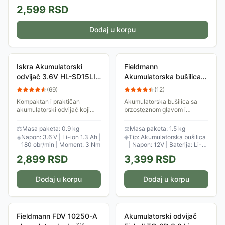
2,599
RSD
Dodaj u korpu
Iskra Akumulatorski
Fieldmann
odvijač 3.6V HL-SD15LI-
Akumulatorska bušilica
1036
12V FDV 10250-A
(
69
)
(
12
)
Kompaktan i praktičan
Akumulatorska bušilica sa
akumulatorski odvijač koji
brzosteznom glavom i
pokreće punjiva Li-Ion
baterijom od 1500mAh i 12V.
baterija, namenjen za hobi
Obrtni moment je podesiv u
⚖
Masa paketa: 0.9 kg
⚖
Masa paketa: 1.5 kg
upotrebu.
više nivoa, do maksimalnih
◈
Napon: 3.6 V | Li-ion 1.3 Ah |
◈
Tip: Akumulatorska bušilica
22Nm. Korisniku su...
180 obr/min | Moment: 3 Nm
| Napon: 12V | Baterija: Li-
ion 1500mAh | Max moment:
2,899
RSD
3,399
RSD
22Nm
Dodaj u korpu
Dodaj u korpu
Fieldmann FDV 10250-A
Akumulatorski odvijač