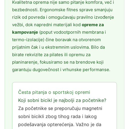
Kvalitetna oprema nije samo pitanje komfora, već i
bezbednosti. Ergonomske fitnes sprave smanjuju
rizik od povreda i omogućavaju pravilno izvođenje
vežbi, dok napredni materijali kod
opreme za
kampovanje
(poput vodootpornih membrana i
termo-izolacije) čine boravak na otvorenom
prijatnim čak i u ekstremnim uslovima. Bilo da
birate rekvizite za pilates ili opremu za
planinarenje, fokusiramo se na brendove koji
garantuju dugovečnost i vrhunske performanse.
Česta pitanja o sportskoj opremi
Koji sobni bicikl je najbolji za početnike?
Za početnike se preporučuju magnetni
sobni bicikli zbog tihog rada i lakog
podešavanja opterećenja. Važno je da