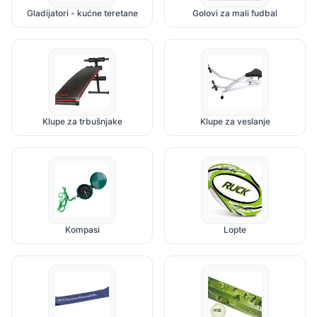
Gladijatori - kućne teretane
Golovi za mali fudbal
Klupe za trbušnjake
Klupe za veslanje
Kompasi
Lopte