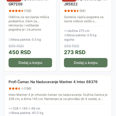
GR7209
JR5622
(
156
)
(
94
)
Odlična za razvijanje mišića
Gumena vijača pogodna za
podlaktice. Osim za
razne vidove vežbi u
rekreaciju i vežbanje
zatvorenom prostoru ili
pogodna je i za proces
napolju. Odlična je za
↔
dužina 275 cm
rehabilitacije nakon povreda,
razvijanje mišića nogu i
⚖
Masa paketa: 0.6 kg
naravno, uz konsultaciju...
održavanje opšte kondicije.
⚖
Masa paketa: 0.5 kg
◈
guma
699
RSD
399
RSD
450
RSD
273
RSD
Dodaj u korpu
Dodaj u korpu
Profi Čamac Na Naduvavanje Mariner 4 Intex 68376
(
196
)
Intex Mariner 4 je vrhunski čamac na naduvavanje. Dužina čamca je
328 cm, a širina 145 cm. Namenjen je za plovidbu do 4 osobe, a
maksimalna nosivost...
↔
328 × 145 × 48 cm
⚖
Masa paketa: 40.0 kg