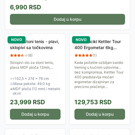
6,990
RSD
Dodaj u korpu
NOVO
NOVO
Sto za stoni tenis - plavi,
Sobni Bicikl Kettler Tour
sklopivi sa točkovima
400 Ergometar 6kg
zamajac
(
6
)
(
1
)
Sklopivi sto za stoni tenis,
Kada poželite ozbiljan kardio
plava MDF ploča 12mm,
trening u kućnim uslovima
metalni okvir i 8 točkova.
bez kompromisa, Kettler Tour
400 predstavlja moćan
↔
152,5 × 274 × 76 cm
ergometar dizajniran za
⚖
Masa paketa: 49.0 kg
precizno praćenje...
◈
MDF ploča (12 mm) i metalni
okvir
23,999
RSD
129,753
RSD
Dodaj u korpu
Dodaj u korpu