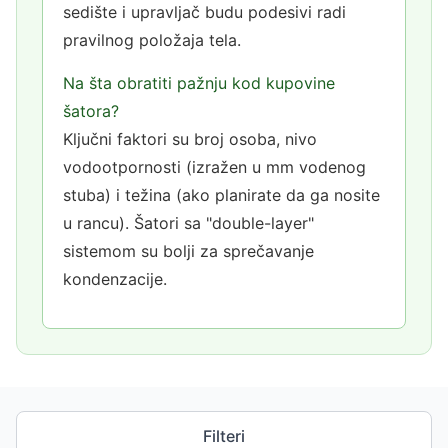
sedište i upravljač budu podesivi radi
pravilnog položaja tela.
Na šta obratiti pažnju kod kupovine
šatora?
Ključni faktori su broj osoba, nivo
vodootpornosti (izražen u mm vodenog
stuba) i težina (ako planirate da ga nosite
u rancu). Šatori sa "double-layer"
sistemom su bolji za sprečavanje
kondenzacije.
Filteri