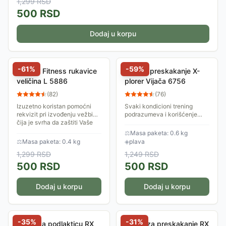
1,299
RSD
500
RSD
Dodaj u korpu
-
61
%
-
59
%
Xplorer Fitness rukavice
Uže za preskakanje X-
veličina L 5886
plorer Vijača 6756
(
82
)
(
76
)
Izuzetno koristan pomoćni
Svaki kondicioni trening
rekvizit pri izvođenju vežbi
podrazumeva i korišćenje
čija je svrha da zaštiti Vaše
vijače. Ovo je izuzetno
dlanove od povreda, i
izdržljivo uže za preskakanje
⚖
Masa paketa: 0.6 kg
obezbedi bolje držanje
sa posebno prilagođenim
⚖
Masa paketa: 0.4 kg
◈
plava
rekvizita. Veličina...
ručkama za lagan i...
1,299
RSD
1,249
RSD
500
RSD
500
RSD
Dodaj u korpu
Dodaj u korpu
-
35
%
-
31
%
Guma za podlakticu RX
Vijača za preskakanje RX