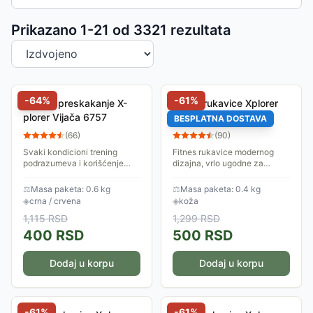
Sortiranje proizvoda
Prikazano 1-
21
od
3321
rezultata
-
64
%
-
61
%
Uže za preskakanje X-
Fitnes rukavice Xplorer
plorer Vijača 6757
sive koža XXL 06654
BESPLATNA DOSTAVA
(
66
)
(
90
)
Svaki kondicioni trening
Fitnes rukavice modernog
podrazumeva i korišćenje
dizajna, vrlo ugodne za
vijače. Ovo je izuzetno
nošenje. Zaštitiće Vaše
izdržljivo uže za preskakanje
dlanove od povreda i
⚖
Masa paketa: 0.6 kg
⚖
Masa paketa: 0.4 kg
sa posebno prilagođenim
omogućiće bolje držanje
◈
crna / crvena
◈
koža
ručkama za lagan i...
rekvizita za trening. Veličina...
1,115
RSD
1,299
RSD
400
RSD
500
RSD
Dodaj u korpu
Dodaj u korpu
-
61
%
-
61
%