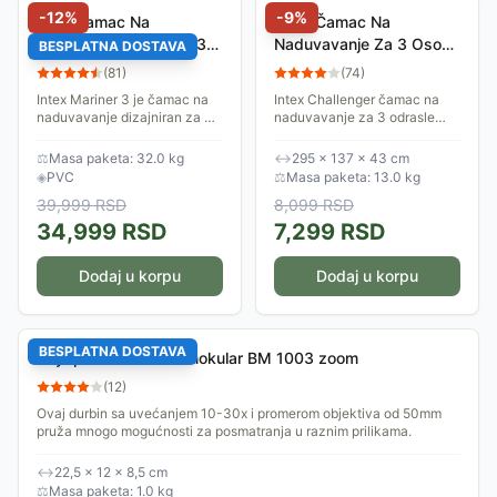
-
12
%
-
9
%
Profi Čamac Na
Intex Čamac Na
Naduvavanje Mariner 3
Naduvavanje Za 3 Osobe
BESPLATNA DOSTAVA
Intex 68373
Challenger 3
(
81
)
(
74
)
Intex Mariner 3 je čamac na
Intex Challenger čamac na
naduvavanje dizajniran za 3
naduvavanje za 3 odrasle
odrasle osobe. Lako se
osobe. Isporučuje se sa
naduvava i izduvava i
ručnom pumpom za lako i
⚖
Masa paketa: 32.0 kg
↔
295 × 137 × 43 cm
posebno je namenjen
brzo naduvavanje i
◈
PVC
⚖
Masa paketa: 13.0 kg
rekreativcima i sportskim...
izduvavanje čamca i...
39,999
RSD
8,099
RSD
34,999
RSD
7,299
RSD
Dodaj u korpu
Dodaj u korpu
BESPLATNA DOSTAVA
Skyoptics Durbin Monokular BM 1003 zoom
(
12
)
Ovaj durbin sa uvećanjem 10-30x i promerom objektiva od 50mm
pruža mnogo mogućnosti za posmatranja u raznim prilikama.
↔
22,5 × 12 × 8,5 cm
⚖
Masa paketa: 1.0 kg