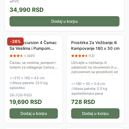
◈
PVC
34,990
RSD
Dodaj u korpu
-
26
%
Intex Excursion 4 Čamac
Prostirka Za Vežbanje ili
Sa Veslima i Pumpom
Kampovanje 180 x 50 cm
68324
(
491
)
(
12
)
Čamac sa veslima, pumpom i
Uživajte u vežbanju ili
torbom za odlaganje čamca.
udobnosti na otvorenom ili u
Dimenzije čamca su 315 x
zatvorenom sa prostirkom od
165 x 43 cm, namenjen je za
pene. Ova lagana i praktična
↔
315 × 165 × 43 cm
prevoz 4 osobe, maksimalna
prostirka dimenzija 50 x 180
⚖
Masa paketa: 22.0 kg
↔
180 × 50 × 0.6 cm
nosivost je 500...
cm,...
◈
plastika
⚖
Masa paketa: 0.5 kg
◈
polietilenska pena
26,720
RSD
19,690
RSD
728
RSD
Dodaj u korpu
Dodaj u korpu