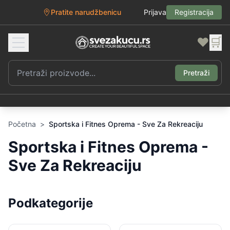
Pratite narudžbenicu
Prijava
Registracija
❤️
🛒
Pretraži
Početna
>
Sportska i Fitnes Oprema - Sve Za Rekreaciju
Sportska i Fitnes Oprema -
Sve Za Rekreaciju
Podkategorije