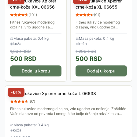
Fitnes rukavice Xplorer
Fitnes rukavice Xplorer
crne-koža XXL 06656
crne-koža XL 06655
(
101
)
(
91
)
Fitnes rukavice modernog
Fitnes rukavice modernog
dizajna, vrlo ugodne za
dizajna, vrlo ugodne za
nošenje. Zaštitiće Vaše
nošenje. Zaštitiće Vaše
dlanove od povreda i
dlanove od povreda i
⚖
Masa paketa: 0.4 kg
⚖
Masa paketa: 0.4 kg
omogućiće bolje držanje
omogućiće bolje držanje
◈
koža
◈
koža
rekvizita za trening. Veličina...
rekvizita za trening. Veličina...
1,299
RSD
1,299
RSD
500
RSD
500
RSD
Dodaj u korpu
Dodaj u korpu
-
61
%
Fitnes rukavice Xplorer crne koža L 06638
(
97
)
Fitnes rukavice modernog dizajna, vrlo ugodne za nošenje. Zaštitiće
Vaše dlanove od povreda i omogućiće bolje držanje rekvizita za
trening. Veličina...
⚖
Masa paketa: 0.4 kg
◈
koža