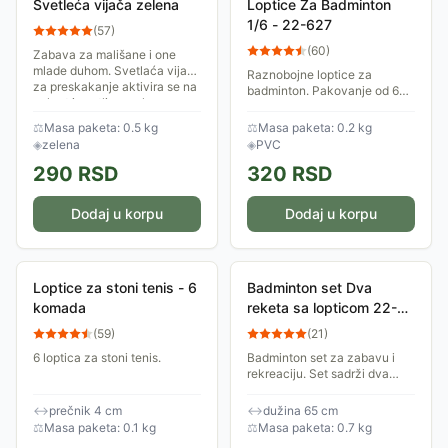
Svetleća vijača zelena
Loptice Za Badminton
1/6 - 22-627
(
57
)
(
60
)
Zabava za mališane i one
mlade duhom. Svetlaća vijača
Raznobojne loptice za
za preskakanje aktivira se na
badminton. Pakovanje od 6
pokret i svetli u mraku.
komada u tubi.
⚖
Masa paketa: 0.5 kg
⚖
Masa paketa: 0.2 kg
◈
zelena
◈
PVC
290
RSD
320
RSD
Dodaj u korpu
Dodaj u korpu
Loptice za stoni tenis - 6
Badminton set Dva
komada
reketa sa lopticom 22-
620000
(
59
)
(
21
)
6 loptica za stoni tenis.
Badminton set za zabavu i
rekreaciju. Set sadrži dva
reketa i lopticu.
↔
prečnik 4 cm
↔
dužina 65 cm
⚖
Masa paketa: 0.1 kg
⚖
Masa paketa: 0.7 kg