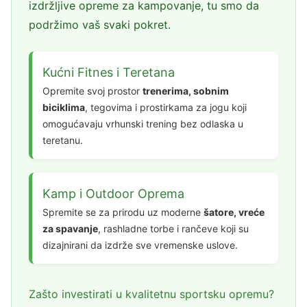
izdržljive opreme za kampovanje, tu smo da
podržimo vaš svaki pokret.
Kućni Fitnes i Teretana
Opremite svoj prostor
trenerima, sobnim
biciklima
, tegovima i prostirkama za jogu koji
omogućavaju vrhunski trening bez odlaska u
teretanu.
Kamp i Outdoor Oprema
Spremite se za prirodu uz moderne
šatore, vreće
za spavanje
, rashladne torbe i rančeve koji su
dizajnirani da izdrže sve vremenske uslove.
Zašto investirati u kvalitetnu sportsku opremu?