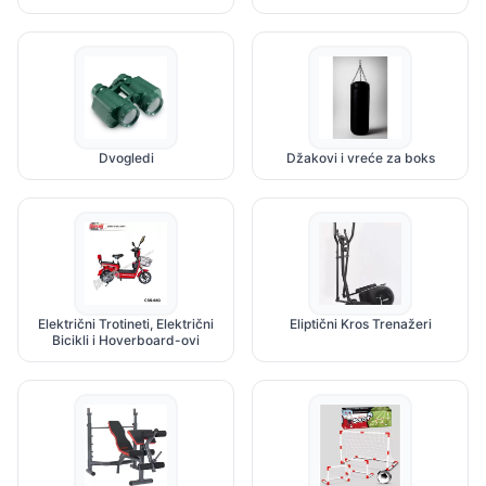
Dvogledi
Džakovi i vreće za boks
Električni Trotineti, Električni
Eliptični Kros Trenažeri
Bicikli i Hoverboard-ovi