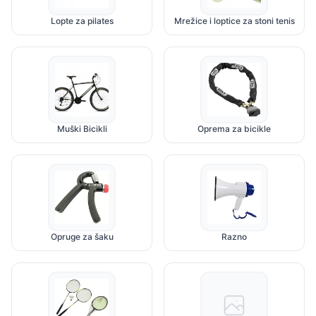
Lopte za pilates
Mrežice i loptice za stoni tenis
Muški Bicikli
Oprema za bicikle
Opruge za šaku
Razno