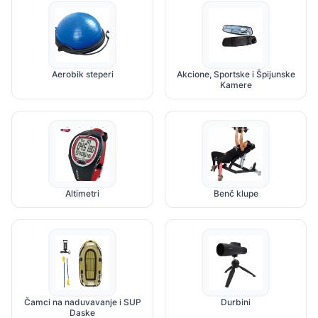
Aerobik steperi
Akcione, Sportske i Špijunske
Kamere
Altimetri
Benč klupe
Čamci na naduvavanje i SUP
Durbini
Daske