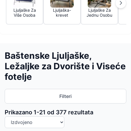
Ljuljaške Za
Ljuljaška-
Ljuljaške Za
L
Više Osoba
krevet
Jednu Osobu
Baštenske Ljuljaške,
Ležaljke za Dvorište i Viseće
fotelje
Filteri
Sortiranje proizvoda
Prikazano 1-
21
od
377
rezultata