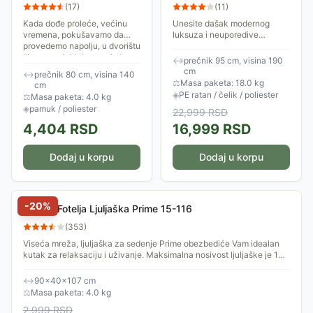
postolju
(
17
)
(
11
)
Kada dođe proleće, većinu
Unesite dašak modernog
vremena, pokušavamo da
luksuza i neuporedive
provedemo napolju, u dvorištu
udobnosti u svoj dom ili baštu
ili na terasi. Male stvari oko
uz ovu prelepu viseću fotelju
↔
prečnik 95 cm, visina 190
nas čine da uživanje bude
sa jastukom i čeličnim
cm
↔
prečnik 80 cm, visina 140
potpuno....
postoljem!...
⚖
Masa paketa: 18.0 kg
cm
◈
PE ratan / čelik / poliester
⚖
Masa paketa: 4.0 kg
◈
pamuk / poliester
22,999
RSD
4,404
RSD
16,999
RSD
Dodaj u korpu
Dodaj u korpu
-
20
%
Viseća Fotelja Ljuljaška Prime 15-116
(
353
)
Viseća mreža, ljuljaška za sedenje Prime obezbediće Vam idealan
kutak za relaksaciju i uživanje. Maksimalna nosivost ljuljaške je 100
kg, izrađena je...
↔
90×40×107 cm
⚖
Masa paketa: 4.0 kg
2,999
RSD