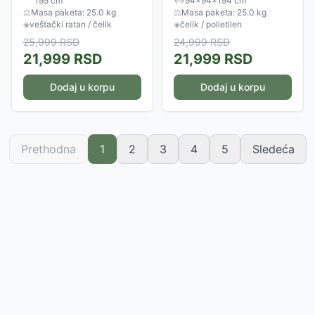
195 cm
↔
94×94×194 cm
maksimalnu udobnost uz
ove ljuljaške je izrađeno od
⚖
Masa paketa: 25.0 kg
⚖
Masa paketa: 25.0 kg
moderan...
plastificiranih...
◈
veštački ratan / čelik
◈
čelik / polietilen
25,999
RSD
24,999
RSD
21,999
RSD
21,999
RSD
Dodaj u korpu
Dodaj u korpu
Prethodna
1
2
3
4
5
Sledeća