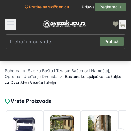
Pratite narudžbenicu
Prijava
Registracija
❤️
🛒
Pretraži
Početna
>
Sve za Baštu i Terasu: Baštenski Nameštaj,
Oprema i Uređenje Dvorišta
>
Baštenske Ljuljaške, Ležaljke
za Dvorište i Viseće fotelje
Vrste Proizvoda