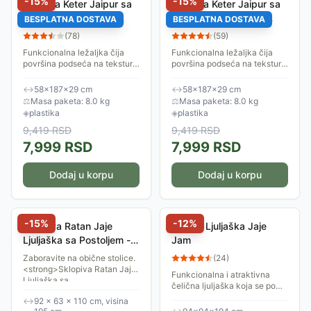
-
15
%
-
15
%
Ležaljka Keter Jaipur sa
Ležaljka Keter Jaipur sa
podesivim naslonom
podesivim naslonom
BESPLATNA DOSTAVA
BESPLATNA DOSTAVA
Graphite
Braon
(
78
)
(
59
)
Funkcionalna ležaljka čija
Funkcionalna ležaljka čija
površina podseća na teksturu
površina podseća na teksturu
prirodnog ratana. Konstrukcija
prirodnog ratana. Konstrukcija
omogućava sklapanje
omogućava sklapanje
↔
58×187×29 cm
↔
58×187×29 cm
ležaljke tako da ima
ležaljke tako da ima
⚖
Masa paketa: 8.0 kg
⚖
Masa paketa: 8.0 kg
dimenzije malog...
dimenzije malog...
◈
plastika
◈
plastika
9,419
RSD
9,419
RSD
7,999
RSD
7,999
RSD
Dodaj u korpu
Dodaj u korpu
-
15
%
-
12
%
Sklopiva Ratan Jaje
Viseća Ljuljaška Jaje
Ljuljaška sa Postoljem -
Jam
Crna
Zaboravite na obične stolice.
(
24
)
<strong>Sklopiva Ratan Jaje
Funkcionalna i atraktivna
Ljuljaška sa
čelična ljuljaška koja se po
Postoljem</strong> je
potrebi lako može
↔
92 × 63 × 110 cm, visina
dizajnirana da pruži
demontirati. Masivno postolje