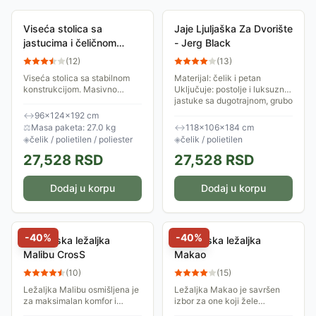
Viseća stolica sa
Jaje Ljuljaška Za Dvorište
jastucima i čeličnom
- Jerg Black
konstrukcijom Calis
(
12
)
(
13
)
Viseća stolica sa stabilnom
Materijal: čelik i petan
konstrukcijom. Masivno
Uključuje: postolje i luksuzne
postolje ove ljuljaške je
jastuke sa dugotrajnom, grubo
izrađeno od čeličnih cevi, a
tkanom poliesterskom
↔
96×124×192 cm
sama stolica ljuljaške je
navlakom. Ljuljaška za
⚖
Masa paketa: 27.0 kg
↔
118×106×184 cm
izrađena od...
dvorište, za jednu...
◈
čelik / polietilen / poliester
◈
čelik / polietilen
27,528
RSD
27,528
RSD
Dodaj u korpu
Dodaj u korpu
-
40
%
-
40
%
Baštenska ležaljka
Baštenska ležaljka
Malibu CrosS
Makao
(
10
)
(
15
)
Ležaljka Malibu osmišljena je
Ležaljka Makao je savršen
za maksimalan komfor i
izbor za one koji žele
opuštanje na otvorenom
kombinaciju funkcionalnosti,