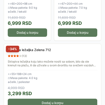
prostoru. Bilo da uživate kraj
udobnosti i modernog dizajna.
↔
60×200×98 cm
↔
67×200×44 cm
bazena, na terasi, dvorištu ili
Sa kvalitetnim materijalima i...
⚖
Masa paketa: 9.0 kg
⚖
Masa paketa: 7.0 kg
na plaži,...
◈
čelik / tekstil
◈
čelik / tekstil
11,699
RSD
11,699
RSD
6,999
RSD
6,999
RSD
Dodaj u korpu
Dodaj u korpu
-
34
%
Sklopiva ležaljka Zelena 712
(
13
)
Sklopiva ležaljka koju lako možete nositi sa sobom, bilo da ste
krenuli na plažu, ili da uživate u svom dvorištu na svežem vazduhu.
Napravljena je od...
↔
55×188×24 cm
⚖
Masa paketa: 4.0 kg
◈
čelik / poliester
4,999
RSD
3,299
RSD
Dodaj u korpu