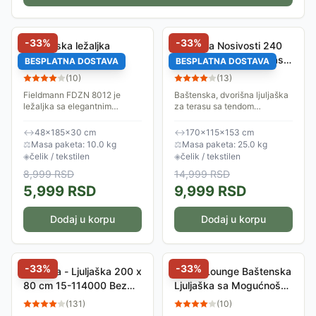
-
33
%
-
33
%
Baštenska ležaljka
Ljuljaška Nosivosti 240
Fieldmann FDZN 8012
kg - Za Dvorište i Terasu
BESPLATNA DOSTAVA
BESPLATNA DOSTAVA
Fieldmann FDZN 5202
(
10
)
(
13
)
Fieldmann FDZN 8012 je
Baštenska, dvorišna ljuljaška
ležaljka sa elegantnim
za terasu sa tendom
čeličnim okvirom, koja je
namenjena za 3 osobe. Njena
pogodna za spoljašnju i
maksimalna nosivost je 240
↔
48×185×30 cm
↔
170×115×153 cm
unutrašnju upotrebu. Naslon
kilograma. Dimenzije ljuljaške
⚖
Masa paketa: 10.0 kg
⚖
Masa paketa: 25.0 kg
FDZN 8012 se može...
su 170 x 115...
◈
čelik / tekstilen
◈
čelik / tekstilen
8,999
RSD
14,999
RSD
5,999
RSD
9,999
RSD
Dodaj u korpu
Dodaj u korpu
-
33
%
-
33
%
Ležaljka - Ljuljaška 200 x
Velika Lounge Baštenska
80 cm 15-114000 Bez
Ljuljaška sa Mogućnošću
Nosača
obaranja naslona
(
131
)
(
10
)
Fieldmann