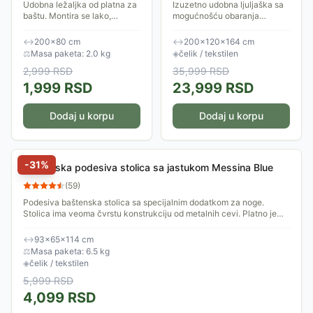
Udobna ležaljka od platna za
Izuzetno udobna ljuljaška sa
baštu. Montira se lako,
mogućnošću obaranja
kačenjem. Dimenzije ove
naslona u horizontalni
ljuljaške su: 200x80 cm.
položaj. Dimenzije ljuljaške
↔
200×80 cm
↔
200×120×164 cm
Platnena ležaljka u kojoj ćete
su: 200 x 120 x 164 cm.
⚖
Masa paketa: 2.0 kg
◈
čelik / tekstilen
uživati.
Konstrukcija ljuljaške...
2,999
RSD
35,999
RSD
1,999
RSD
23,999
RSD
Dodaj u korpu
Dodaj u korpu
-
31
%
Baštenska podesiva stolica sa jastukom Messina Blue
(
59
)
Podesiva baštenska stolica sa specijalnim dodatkom za noge.
Stolica ima veoma čvrstu konstrukciju od metalnih cevi. Platno je
izuzetno izdržljivo, a...
↔
93×65×114 cm
⚖
Masa paketa: 6.5 kg
◈
čelik / tekstilen
5,999
RSD
4,099
RSD