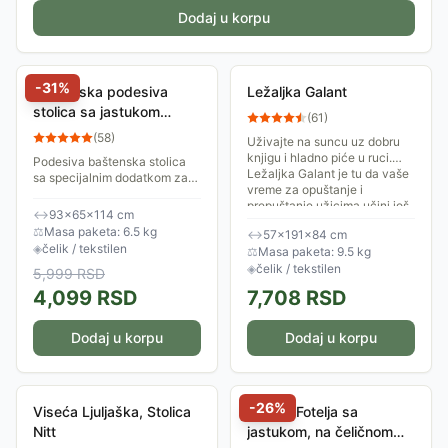
Dodaj u korpu
-
31
%
Baštenska podesiva
Ležaljka Galant
stolica sa jastukom
(
61
)
Messina Red
(
58
)
Uživajte na suncu uz dobru
knjigu i hladno piće u ruci.
Podesiva baštenska stolica
Ležaljka Galant je tu da vaše
sa specijalnim dodatkom za
vreme za opuštanje i
noge. Stolica ima veoma
prepuštanje užicima učini još
čvrstu konstrukciju od
↔
93×65×114 cm
boljim i...
metalnih cevi. Platno je
⚖
Masa paketa: 6.5 kg
↔
57×191×84 cm
izuzetno izdržljivo, a...
◈
čelik / tekstilen
⚖
Masa paketa: 9.5 kg
◈
čelik / tekstilen
5,999
RSD
4,099
RSD
7,708
RSD
Dodaj u korpu
Dodaj u korpu
-
26
%
Viseća Ljuljaška, Stolica
Viseća Fotelja sa
Nitt
jastukom, na čeličnom