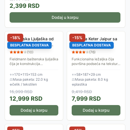
2,399
RSD
Dodaj u korpu
-
18
%
-
15
%
Baštenska Ljuljaška od
Ležaljka Keter Jaipur sa
Tekstilena - Nosivost
podesivim naslonom
BESPLATNA DOSTAVA
BESPLATNA DOSTAVA
260 kg Fieldmann
Cappuccino
(
10
)
(
76
)
Fieldmann baštenska ljuljaška
Funkcionalna ležaljka čija
čija je konstrukcija
površina podseća na teksturu
napravljena od čelika, sedište
prirodnog ratana. Konstrukcija
i naslon su od tekstilena, a
omogućava sklapanje
↔
170×115×153 cm
↔
58×187×29 cm
krov je od polietilena 160
ležaljke tako da ima
⚖
Masa paketa: 22.0 kg
⚖
Masa paketa: 8.0 kg
gr/m2....
dimenzije malog...
◈
čelik / tekstilen
◈
plastika
15,999
RSD
9,419
RSD
12,999
RSD
7,999
RSD
Dodaj u korpu
Dodaj u korpu