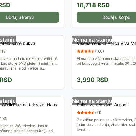
RSD
18,718
RSD
Dodaj u korpu
Dodaj u korpu
stanju
Nema na stanju
a Melbourne bukva
Višenamenska Polica Viva Me
112
)
(
160
)
levizor na koju možete staviti i još
Elegantna višenamenska polica na
kao što je DVD plejer ili mini linija,
od bukovog drveta i metala. 60 x 2
apravljena je od iverice, a...
RSD
3,990
RSD
stanju
Nema na stanju
Polica za televizor Arganil
(
61
)
108
)
Praktična polica za vaš televizor, O
jednostavan dizajn, visok nivo stabi
lica za Vaš televizor. Ima tri
čvrstine.
jačanog stakla i konstrukciju od
. Gornja je za TV a donje za DVD