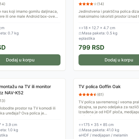
14
)
(
14
)
 nas koji imamo gomilu daljinaca,
Jedinstvena i praktična polica diza
vere ili one male Android box-ove
maksimalno iskoristi prostor iznad 
ise na kablovima iza TV-a. Postavi
pružajući sigurno i stabilno mesto 
risiver, set...
 cm
↔
18 × 12.7 × 4.7 cm
ta: 0.7 kg
⚖
Masa paketa: 0.5 kg
◈
plastika
SD
799
RSD
Dodaj u korpu
Dodaj u korpu
 montažu na TV ili monitor
TV polica Goffin Oak
tz NAV-K52
(
61
)
13
)
TV polica savremenog i veoma pra
dizajna, sa puno odeljaka za različi
slobodite prostor na TV komodi ili
Izrađena je od HDF ploča, medijap
iška uređaja? Ova polica je
melamina.
 da maksimalno iskoristi prostor
zora,...
7 × 3.9 cm
↔
175 × 35 × 85 cm
ta: 1.0 kg
⚖
Masa paketa: 41.0 kg
stika
◈
HDF / medijapan / melamin