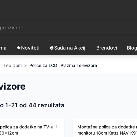
ama
Noviteti
Sada na Akciji
Brendovi
Blo
 i Lep Dom
>
Police za LCD i Plazma Televizore
vizore
o 1-
21
od
44
rezultata
 proizvoda
polica za dodatke na TV-u ili
Montažna polica za dodatke n
 30x12cm
monitoru 18cm Kettz NAV-K9