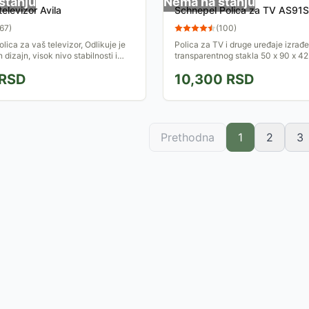
stanju
Nema na stanju
televizor Avila
Schnepel Polica za TV AS91S
67
)
(
100
)
lica za vaš televizor, Odlikuje je
Polica za TV i druge uređaje izrađ
dizajn, visok nivo stabilnosti i
transparentnog stakla 50 x 90 x 4
RSD
10,300
RSD
Prethodna
1
2
3