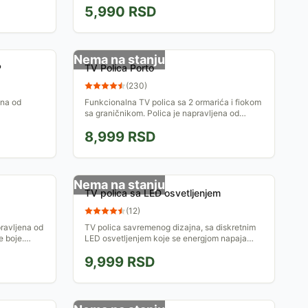
5,990
RSD
Nema na stanju
P
TV Polica Porto
(
230
)
ena od
Funkcionalna TV polica sa 2 ormarića i fiokom
sa graničnikom. Polica je napravljena od
iverice i ukrasnog furnira, a dimenzije su 120 x
8,999
RSD
40 x 35 cm...
Nema na stanju
TV polica sa LED osvetljenjem
(
12
)
ravljena od
TV polica savremenog dizajna, sa diskretnim
e boje.
LED osvetljenjem koje se energjom napaja
.
preko USB priključka. Polica je crne boje,
9,999
RSD
širine 130cm, visine...