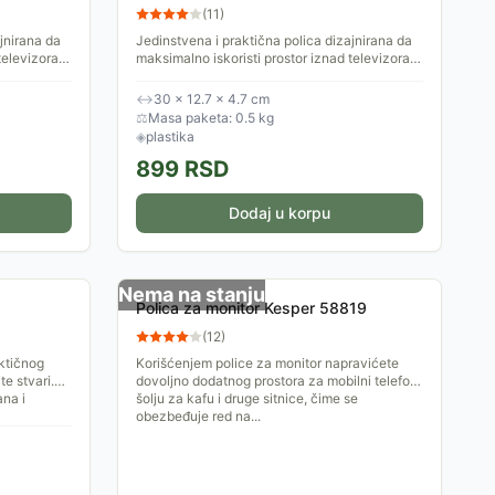
(
11
)
jnirana da
Jedinstvena i praktična polica dizajnirana da
televizora,
maksimalno iskoristi prostor iznad televizora,
za vaš
pružajući sigurno i stabilno mesto za vaš
risiver, set...
↔
30 × 12.7 × 4.7 cm
⚖
Masa paketa: 0.5 kg
◈
plastika
899
RSD
Dodaj u korpu
Nema na stanju
Polica za monitor Kesper 58819
(
12
)
ktičnog
Korišćenjem police za monitor napravićete
te stvari.
dovoljno dodatnog prostora za mobilni telefon,
ana i
šolju za kafu i druge sitnice, čime se
obezbeđuje red na...