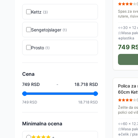
(
Spas za sve
Kettz
(
3
)
rutere, risi
koji uvek v
se za 10...
↔
30 × 12
Sengetojslager
(
1
)
⚖
Masa pake
◈
plastika
749
R
Prosto
(
1
)
Cena
749
RSD
-
18.718
RSD
Polica za
60cm Ket
(
749
RSD
18.718
RSD
Želite da o
polici od v
dizajnirana
iznad televi
Minimalna ocena
↔
60 × 12.
⚖
Masa pake
◈
čelik / pla
+