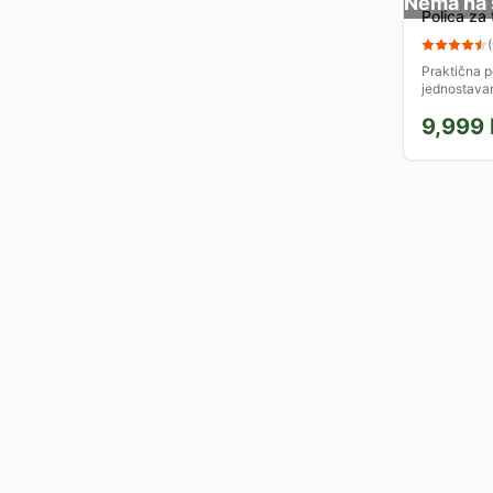
Nema na 
Polica za 
(
Praktična po
jednostavan 
čvrstine.
9,999