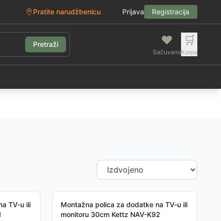
Pratite narudžbenicu
Prijava
Registracija
❤️
🛒
Pretraži
Sačuvano
Korpa
g
a TV-u ili
Montažna polica za dodatke na TV-u ili
1
monitoru 30cm Kettz NAV-K92