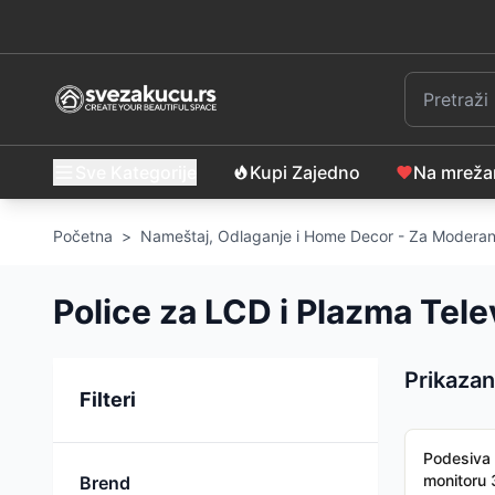
Sve Kategorije
Kupi Zajedno
Na mrež
Početna
>
Nameštaj, Odlaganje i Home Decor - Za Moderan
Police za LCD i Plazma Tele
Prikazan
Sortiranje
Filteri
Podesiva 
monitoru
Brend