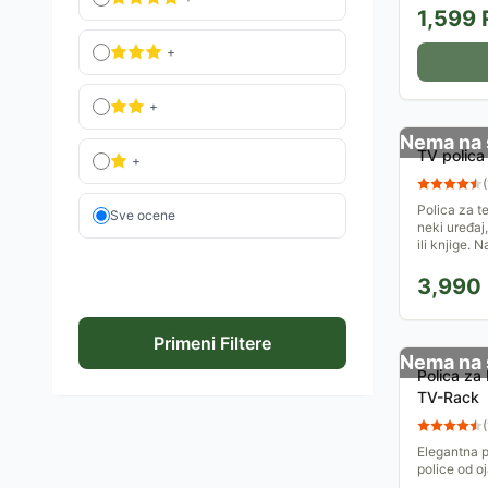
1,599
+
+
Nema na 
TV polic
+
(
Polica za te
Sve ocene
neki uređaj, 
ili knjige. N
3,990
Primeni Filtere
Nema na 
Polica za LCD ili Plazma televizor Hama
TV-Rack
(
Elegantna po
police od o
aluminijuma