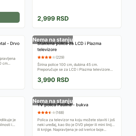
2,999
RSD
Nema na stanju
tal - Drvo
Staklena polica za LCD i Plazma
televizore
(
229
)
pravljena
0 cm...
Širina police 100 cm, dubina 45 cm.
Preporučuje se za LCD i Plazma televizore
dijagonale do 107 cm. Nosivost donje police:
3,990
RSD
40 kg. Nosivost gornje...
Nema na stanju
TV polica Paulina - bukva
(
168
)
dlikuje je
Polica za televizor na koju možete staviti i još
lnosti i
neki uređaj, kao što je DVD plejer ili mini linija,
ili knjige. Napravljena je od iverice boje...