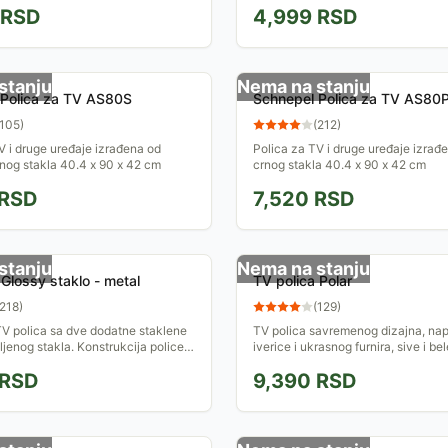
RSD
4,999
RSD
,...
stanju
Nema na stanju
 Polica za TV AS80S
Schnepel Polica za TV AS80
105
)
(
212
)
V i druge uređaje izrađena od
Polica za TV i druge uređaje izrađ
nog stakla 40.4 x 90 x 42 cm
crnog stakla 40.4 x 90 x 42 cm
RSD
7,520
RSD
stanju
Nema na stanju
 Glossy staklo - metal
TV polica Polar
218
)
(
129
)
V polica sa dve dodatne staklene
TV polica savremenog dizajna, nap
ljenog stakla. Konstrukcija police
iverice i ukrasnog furnira, sive i bel
a, a dimenzije su joj 79x69x49cm.
Dimenzije police su 119x28x39cm
RSD
9,390
RSD