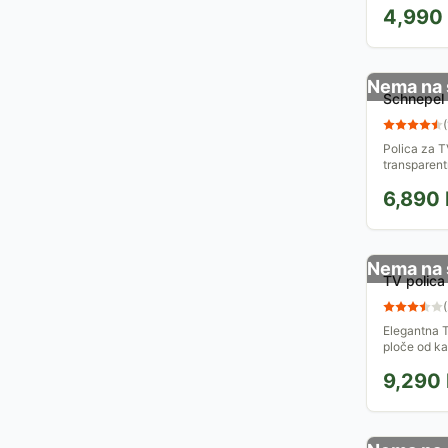
4,990
plejer, risiver
Nema na 
Schnepel
(
Polica za T
transparent
6,890
Nema na 
TV polica
(
Elegantna T
ploče od ka
je od metal
9,290