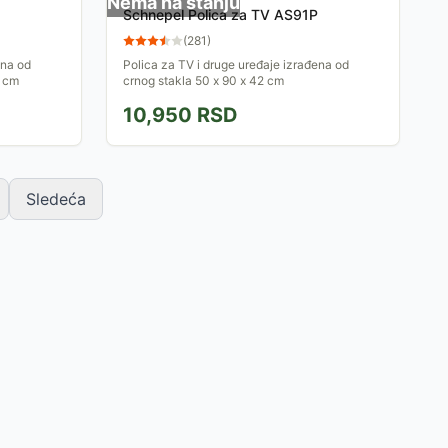
Nema na stanju
Schnepel Polica za TV AS91P
(
281
)
ena od
Polica za TV i druge uređaje izrađena od
2 cm
crnog stakla 50 x 90 x 42 cm
10,950
RSD
Sledeća