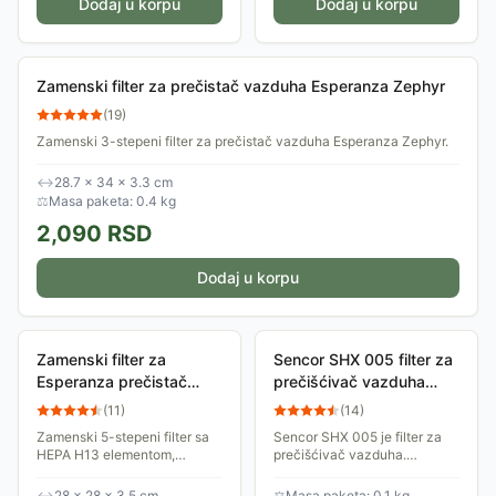
Dodaj u korpu
Dodaj u korpu
Zamenski filter za prečistač vazduha Esperanza Zephyr
(
19
)
Zamenski 3-stepeni filter za prečistač vazduha Esperanza Zephyr.
↔
28.7 × 34 × 3.3 cm
⚖
Masa paketa: 0.4 kg
2,090
RSD
Dodaj u korpu
Zamenski filter za
Sencor SHX 005 filter za
Esperanza prečistač
prečišćivač vazduha
vazduha EHP004 H13
SHA 6400WH
(
11
)
(
14
)
Zamenski 5-stepeni filter sa
Sencor SHX 005 je filter za
HEPA H13 elementom,
prečišćivač vazduha.
namenjen isključivo za
Dizajniran je specijalno za
prečistač vazduha Esperanza
model SHA 6400WH. Ovaj
↔
28 × 28 × 3.5 cm
⚖
Masa paketa: 0.1 kg