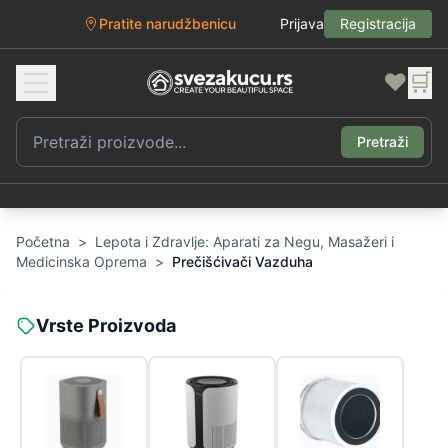
Pratite narudžbenicu
Prijava
Registracija
❤️
🛒
Pretraži
Početna
>
Lepota i Zdravlje: Aparati za Negu, Masažeri i
Medicinska Oprema
>
Prečišćivači Vazduha
Vrste Proizvoda