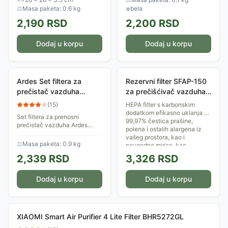
EHP004.
filter ima tri sloja koji efikasno
⚖
Masa paketa: 0.6 kg
◈
bela
uklanjaju...
2,190
RSD
2,200
RSD
Dodaj u korpu
Dodaj u korpu
Ardes Set filtera za
Rezervni filter SFAP-150
prečistač vazduha
za prečišćivač vazduha
ARM8P01
Vivax AP-150M AERIS
(
15
)
HEPA filter s karbonskim
Mini Series
dodatkom efikasno uklanja do
Set filtera za prenosni
99,97% čestica prašine,
prečistač vazduha Ardes
polena i ostalih alargena iz
ARM8P01. Efikasan Hepa H11
vašeg prostora, kao i
filter sa aktivnim ugljem koji
⚖
Masa paketa: 0.9 kg
neugodne mirise, kao...
eliminiše prašinu i polen,
2,339
RSD
3,326
RSD
uklanja mirise i...
Dodaj u korpu
Dodaj u korpu
XIAOMI Smart Air Purifier 4 Lite Filter BHR5272GL