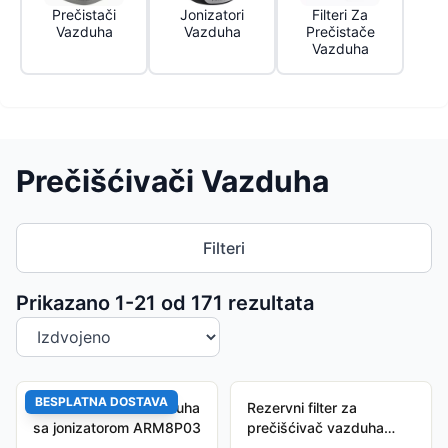
Prečistači
Jonizatori
Filteri Za
Vazduha
Vazduha
Prečistače
Vazduha
Prečišćivači Vazduha
Filteri
Sortiranje proizvoda
Prikazano 1-
21
od
171
rezultata
BESPLATNA DOSTAVA
Ardes Prečistač vazduha
Rezervni filter za
sa jonizatorom ARM8P03
prečišćivač vazduha
Xplorer 5