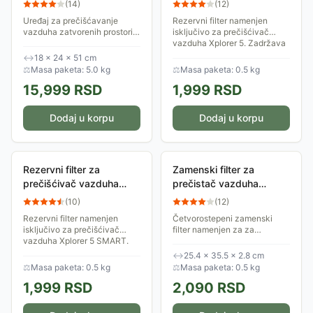
(
14
)
(
12
)
Uređaj za prečišćavanje
Rezervni filter namenjen
vazduha zatvorenih prostorija
isključivo za prečišćivač
čija je površina do 35 m2.
vazduha Xplorer 5. Zadržava
Čisti vazduh preko više
99,97% najsitnijih čestica
↔
18 × 24 × 51 cm
barijera (predfiltracija, HEPA
(PM2.5), pružajući
⚖
Masa paketa: 5.0 kg
⚖
Masa paketa: 0.5 kg
filter,...
maksimalno olakšanje...
15,999
RSD
1,999
RSD
Dodaj u korpu
Dodaj u korpu
Rezervni filter za
Zamenski filter za
prečišćivač vazduha
prečistač vazduha
Xplorer 5 SMART
Esperanza EHP003
(
10
)
(
12
)
Rezervni filter namenjen
Četvorostepeni zamenski
isključivo za prečišćivač
filter namenjen za za
vazduha Xplorer 5 SMART.
prečistač vazduha Esperanza
Zadržava 99,97% najsitnijih
EHP003.
↔
25.4 × 35.5 × 2.8 cm
čestica (PM2.5), pružajući
⚖
Masa paketa: 0.5 kg
⚖
Masa paketa: 0.5 kg
maksimalno...
1,999
RSD
2,090
RSD