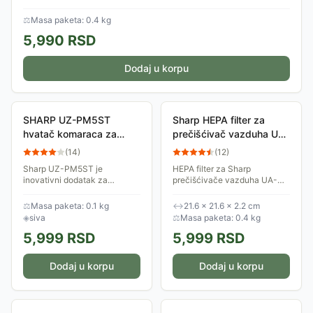
⚖
Masa paketa: 0.4 kg
5,990
RSD
Dodaj u korpu
SHARP UZ-PM5ST
Sharp HEPA filter za
hvatač komaraca za
prečišćivač vazduha UZ-
prečišćivač vazduha
HG6MF
(
14
)
(
12
)
Sharp UZ-PM5ST je
HEPA filter za Sharp
inovativni dodatak za
prečišćivače vazduha UA-
prečišćivač vazduha Sharp
HG40E, UA-HG50E i UA-
UA-PM50E, dizajniran za
HG60E. Hvata prašinu, dim,
⚖
Masa paketa: 0.1 kg
↔
21.6 × 21.6 × 2.2 cm
efikasno hvatanje komaraca.
polen i druge alergene.
◈
siva
⚖
Masa paketa: 0.4 kg
Kombinuje Plasmacluster...
5,999
RSD
5,999
RSD
Dodaj u korpu
Dodaj u korpu