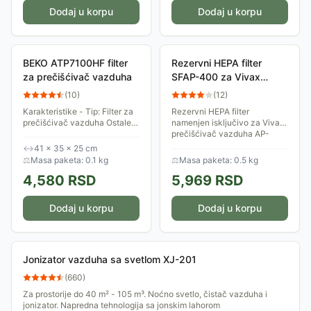
Dodaj u korpu
Dodaj u korpu
BEKO ATP7100HF filter
Rezervni HEPA filter
za prečišćivač vazduha
SFAP-400 za Vivax
Prečišćivač vazduha AP-
(
10
)
(
12
)
400M W AERIS Lite
Karakteristike - Tip: Filter za
Rezervni HEPA filter
prečišćivač vazduha Ostale
namenjen isključivo za Vivax
osobine: HEPA Filter Fizičke
prečišćivač vazduha AP-
karakteristike - Dimenzije:
400M W AERIS Lite. Efikasno
↔
41 × 35 × 25 cm
410mm x 350mm x 250mm
uklanja do 99,97% čestica
⚖
Masa paketa: 0.1 kg
⚖
Masa paketa: 0.5 kg
Masa:...
prašine, grinja i...
4,580
RSD
5,969
RSD
Dodaj u korpu
Dodaj u korpu
Jonizator vazduha sa svetlom XJ-201
(
660
)
Za prostorije do 40 m² - 105 m³. Noćno svetlo, čistač vazduha i
jonizator. Napredna tehnologija sa jonskim lahorom