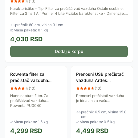
(
13
)
Karakteristike - Tip: Filter za prečišćivač vazduha Ostale osobine:
Filter za Smart Air Purifier 4 Lite Fizičke karakteristike - Dimenzije:
Ø 800mm...
↔
prečnik 80 cm, visina 31 cm
⚖
Masa paketa: 0.1 kg
4,030
RSD
Dodaj u korpu
Rowenta filter za
Prenosni USB prečistač
prečistač vazduha
vazduha Ardes
XD6082
ARM8P01
(
10
)
(
10
)
Nano capture filter. Za
Prenosni prečistač vazduha
prečišćivać vazduha
je idealan za vašu
Rowenta PU3040
kancelariju, automobil ili sobu.
Priključite ga na USB port
↔
prečnik 6.5 cm, visina 15.8
vašeg računara ili auto
cm
punjača i ubrzo...
⚖
Masa paketa: 1.5 kg
⚖
Masa paketa: 0.5 kg
4,299
RSD
4,499
RSD