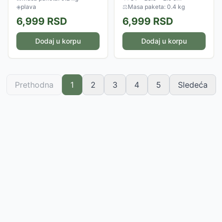
KIN40, UA-KIN50, UA-
alergene. Dimenzije filtera su
◈
plava
⚖
Masa paketa: 0.4 kg
KIL60E i UA-KIL80E. Efikasno
310 x 285 x 25mm.
6,999
RSD
6,999
RSD
hvata...
Dodaj u korpu
Dodaj u korpu
Prethodna
1
2
3
4
5
Sledeća