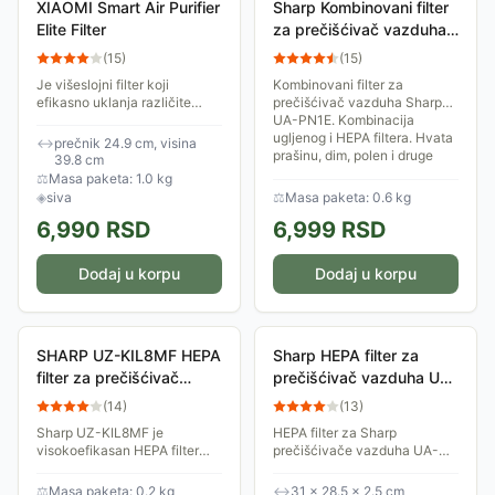
XIAOMI Smart Air Purifier
Sharp Kombinovani filter
Elite Filter
za prečišćivač vazduha
UZ-PN1SF
(
15
)
(
15
)
Je višeslojni filter koji
Kombinovani filter za
efikasno uklanja različite
prečišćivač vazduha Sharp
vrste zagađivača iz vazduha.
UA-PN1E. Kombinacija
Sastoji se od nekoliko slojeva
ugljenog i HEPA filtera. Hvata
↔
prečnik 24.9 cm, visina
filtera koji rade zajedno kako
prašinu, dim, polen i druge
39.8 cm
bi...
alergene.
⚖
Masa paketa: 1.0 kg
◈
siva
⚖
Masa paketa: 0.6 kg
6,990
RSD
6,999
RSD
Dodaj u korpu
Dodaj u korpu
SHARP UZ-KIL8MF HEPA
Sharp HEPA filter za
filter za prečišćivač
prečišćivač vazduha UZ-
vazduha
HG3HF
(
14
)
(
13
)
Sharp UZ-KIL8MF je
HEPA filter za Sharp
visokoefikasan HEPA filter
prečišćivače vazduha UA-
namenjen za prečišćivače
HG30E i UA-PE30E. Hvata
vazduha Sharp modela UA-
prašinu, dim, polen i druge
⚖
Masa paketa: 0.2 kg
↔
31 × 28.5 × 2.5 cm