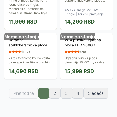
4 ringle, među kojima je i
ugradna indukciona ploča
jedna ekspres ringla.
pruža vrhunske performanse
Mehaničke komande se
sa dve ringle i maksimalnom
◈
Maks. snaga: 2200W | 2
nalaze sa strane. Inox boja
jačinom od 2200W. Poseduje
ringle | Touch upravljanje
omogućava lako estetsko...
funkcije na dodir,...
11,999
RSD
14,290
RSD
Nema na stanju
Nema na stanju
Ugradna
VOX plinska ugradna
staklokeramička ploča sa
ploča EBC 200GB
dve grejne zone Tesla
(
12
)
(
79
)
HV3200MB
Zato što znamo koliko volite
Ugradna plinska ploča
da eksperimentišete u kuhinji,
dimenzija 29x52cm, sa dve
visokokvalitetna
plinske grejne zone na
14,690
RSD
15,999
RSD
staklokeramika ovih ploča je
staklo-keramičkoj podlozi.
maksimalno otporna na
Prečnici grejnih zona su 18 i
ogrebotine i lomove!
14,5cm, dok su...
Prethodna
1
2
3
4
Sledeća