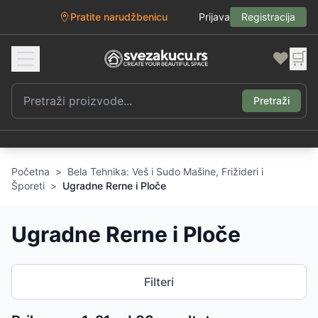
Pratite narudžbenicu
Prijava
Registracija
❤️
🛒
Pretraži
Početna
>
Bela Tehnika: Veš i Sudo Mašine, Frižideri i
Šporeti
>
Ugradne Rerne i Ploče
Ugradne Rerne i Ploče
Filteri