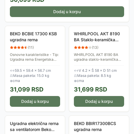
Dodaj u korpu
BEKO BCBIE 17300 KSB
WHIRLPOOL AKT 8190
ugradna rerna
BA Staklo-keramička
ugradna ploča
(
11
)
(
13
)
Osnovne karakteristike - Tip:
WHIRLPOOL AKT 8190 BA
Ugradna rerna Energetska
ugradna staklo-keramička
klasa: A (po prethodnoj
ploča sa 4 grejne zone,
klasifikaciji) Karakteristike
kontrolom na dodir, tajmerom i
↔
59.5 × 59.4 × 56.7 cm
↔
V 4.2 × Š 58 × D 51 cm
rerne - Tip rerne:
dečijom sigurnosnom
⚖
Masa paketa: 15.0 kg
⚖
Masa paketa: 8.5 kg
Ventilatorska...
zaštitom. Fleksibilne...
◈
crna
◈
crna
31,099
RSD
31,699
RSD
Dodaj u korpu
Dodaj u korpu
Ugradna električna rerna
BEKO BBIR17300BCS
sa ventilatorom Beko
ugradna rerna