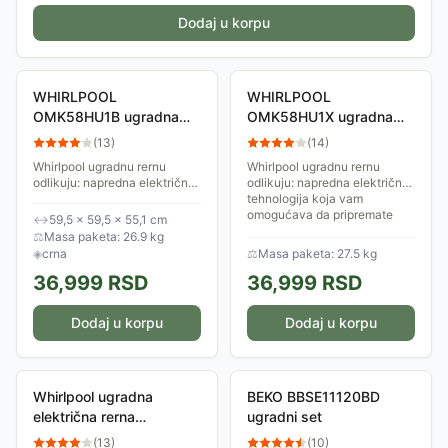
Dodaj u korpu
WHIRLPOOL
WHIRLPOOL
OMK58HU1B ugradna
OMK58HU1X ugradna
rerna
rerna
(
13
)
(
14
)
Whirlpool ugradnu rernu
Whirlpool ugradnu rernu
odlikuju: napredna električna
odlikuju: napredna električna
tehnologija koja vam
tehnologija koja vam
omogućava da pripremate
omogućava da pripremate
↔
59,5 × 59,5 × 55,1 cm
jela uz uštedu energije.
jela uz uštedu energije.
⚖
Masa paketa: 26.9 kg
Inovativna Cook3...
Inovativna Cook3...
◈
crna
⚖
Masa paketa: 27.5 kg
36,999
RSD
36,999
RSD
Dodaj u korpu
Dodaj u korpu
Whirlpool ugradna
BEKO BBSE11120BD
električna rerna
ugradni set
OMSR58CU1SB
(
13
)
(
10
)