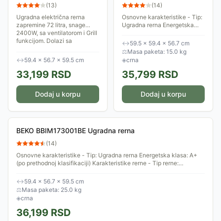
BBIE18300W
(
13
)
(
14
)
Ugradna električna rerna
Osnovne karakteristike - Tip:
zapremine 72 litra, snage
Ugradna rerna Energetska
2400W, sa ventilatorom i Grill
klasa: A (po prethodnoj
funkcijom. Dolazi sa
klasifikaciji) Karakteristike
↔
59.5 × 59.4 × 56.7 cm
standardnom rešetkom i dva
rerne - Tip rerne:
⚖
Masa paketa: 15.0 kg
pleha za pečenje....
Multifunkcionalna...
↔
59.4 × 56.7 × 59.5 cm
◈
crna
33,199
RSD
35,799
RSD
Dodaj u korpu
Dodaj u korpu
BEKO BBIM173001BE Ugradna rerna
(
14
)
Osnovne karakteristike - Tip: Ugradna rerna Energetska klasa: A+
(po prethodnoj klasifikaciji) Karakteristike rerne - Tip rerne:
Multifunkcionalna...
↔
59.4 × 56.7 × 59.5 cm
⚖
Masa paketa: 25.0 kg
◈
crna
36,199
RSD