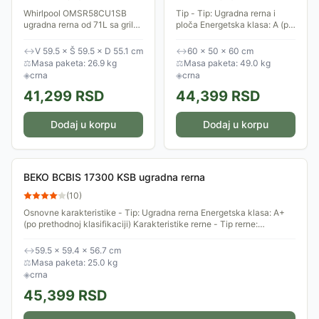
Whirlpool OMSR58CU1SB
Tip - Tip: Ugradna rerna i
ugradna rerna od 71L sa gril
ploča Energetska klasa: A (po
funkcijom i tehnologijom
prethodnoj klasifikaciji)
Cook3 za simultanu pripremu
Karakteristike ploče za
↔
V 59.5 × Š 59.5 × D 55.1 cm
↔
60 × 50 × 60 cm
više jela. Energetska klasa
kuvanje - Tip ploče: Staklo-
⚖
Masa paketa: 26.9 kg
⚖
Masa paketa: 49.0 kg
A+, delimično...
keramička...
◈
crna
◈
crna
41,299
RSD
44,399
RSD
Dodaj u korpu
Dodaj u korpu
BEKO BCBIS 17300 KSB ugradna rerna
(
10
)
Osnovne karakteristike - Tip: Ugradna rerna Energetska klasa: A+
(po prethodnoj klasifikaciji) Karakteristike rerne - Tip rerne:
Multifunkcionalna...
↔
59.5 × 59.4 × 56.7 cm
⚖
Masa paketa: 25.0 kg
◈
crna
45,399
RSD