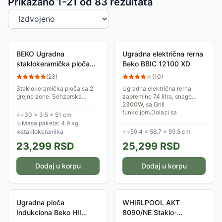
Sortiranje proizvoda
Prikazano 1-
21
od
83
rezultata
BEKO Ugradna
Ugradna električna rerna
staklokeramička ploča
Beko BBIC 12100 XD
HDMC32400TX
(
23
)
(
10
)
Staklokeramička ploča sa 2
Ugradna električna rerna
grejne zone. Senzorska
zapremine 74 litra, snage
kontrola. Dodatne funkcije:
2300W, sa Grill
Child lock, Pojačavač, Tajmer,
funkcijom.Dolazi sa
↔
30 × 3.5 × 51 cm
Zaštita od prelivanja,
standardnom rešetkom i
⚖
Masa paketa: 4.9 kg
Automatsko...
plehom za pečenje. Ima vrata
◈
staklokeramika
↔
59.4 × 56.7 × 59.5 cm
od punog...
23,299
RSD
25,299
RSD
Dodaj u korpu
Dodaj u korpu
Ugradna ploča
WHIRLPOOL AKT
Indukciona Beko HII
8090/NE Staklo-