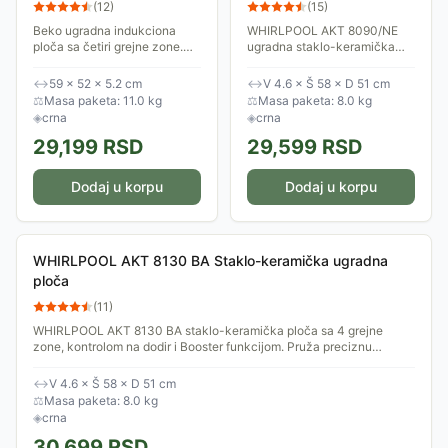
64401 MT
keramička ugradna ploča
(
12
)
(
15
)
Beko ugradna indukciona
WHIRLPOOL AKT 8090/NE
ploča sa četiri grejne zone.
ugradna staklo-keramička
Kontrole na dodir
ploča sa 4 grejne zone,
omogućavaju jednostavno
mehaničkim komandama i 9
↔
59 × 52 × 5.2 cm
↔
V 4.6 × Š 58 × D 51 cm
podešavanje temperature i
nivoa snage. Indikatori toplote
⚖
Masa paketa: 11.0 kg
⚖
Masa paketa: 8.0 kg
funkcija. Svojim elegantnim...
i blokada kontrolne...
◈
crna
◈
crna
29,199
RSD
29,599
RSD
Dodaj u korpu
Dodaj u korpu
WHIRLPOOL AKT 8130 BA Staklo-keramička ugradna
ploča
(
11
)
WHIRLPOOL AKT 8130 BA staklo-keramička ploča sa 4 grejne
zone, kontrolom na dodir i Booster funkcijom. Pruža preciznu
kontrolu temperature, uz...
↔
V 4.6 × Š 58 × D 51 cm
⚖
Masa paketa: 8.0 kg
◈
crna
30,699
RSD