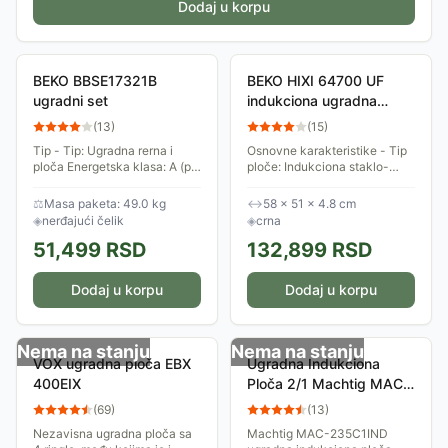
Dodaj u korpu
BEKO BBSE17321B
BEKO HIXI 64700 UF
ugradni set
indukciona ugradna
ploča sa ugrađenim
(
13
)
(
15
)
aspiratorom
Tip - Tip: Ugradna rerna i
Osnovne karakteristike - Tip
ploča Energetska klasa: A (po
ploče: Indukciona staklo-
prethodnoj klasifikaciji)
keramička ploča
Karakteristike ploče za
Karakteristike ploče za
⚖
Masa paketa: 49.0 kg
↔
58 × 51 × 4.8 cm
kuvanje - Tip ploče: Staklo-
kuvanje - Broj grejnih zona:
◈
nerđajući čelik
◈
crna
keramička...
4+1 Napred levo: 180mm x...
51,499
RSD
132,899
RSD
Dodaj u korpu
Dodaj u korpu
Nema na stanju
Nema na stanju
VOX ugradna ploča EBX
Ugradna Indukciona
400EIX
Ploča 2/1 Machtig MAC-
235C1IND
(
69
)
(
13
)
Nezavisna ugradna ploča sa
Machtig MAC-235C1IND