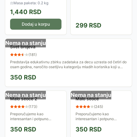
nova pitanja. Ovaj program
⚖
Masa paketa: 0.2 kg
obuhvata 500 pitanja na koje
1,440
RSD
je dato 1000...
Dodaj u korpu
299
RSD
Nema na stanju
Svet brojeva
(
181
)
Predstavlja edukativnu zbirku zadataka za decu uzrasta od četiri do
osam godina, naročito osetljivu kategoriju mladih korisnika koji u
tom dobu prave...
350
RSD
Nema na stanju
Nema na stanju
Malo seoce 2
Malo seoce
(
173
)
(
245
)
Preporučujemo kao
Preporučujemo kao
interesantan i potpuno
interesantan i potpuno
zaokružen program koji
zaokružen program koji
350
RSD
350
RSD
potpuno ispunjava osnovnu
potpuno ispunjava osnovnu
namenu
namenu