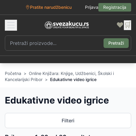
Pratite narudžbenicu
Prijava
Registracija
❤️
🛒
Pretraži
Početna
>
Online Knjižara: Knjige, Udžbenici, Školski i
Kancelarijski Pribor
>
Edukativne video igrice
Edukativne video igrice
Filteri