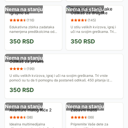
Nema na stanju
Nema na stanju
Igrajmo se
Odlikaš za drugake
(
116
)
(
145
)
Edukativna zbirka zadataka
U stilu velikih kvizova, igraj i
namenjena predškolcima od
uči na svojim greškama. Tri
4-7 godina
vrste pomoći su tu da ti
350
RSD
350
RSD
pomognu da postaneš
odlikaš. 450 pitanja iz
nastavnog plana i...
Nema na stanju
Odlikaš za prvake
(
199
)
U stilu velikih kvizova, igraj i uči na svojim greškama. Tri vrste
pomoći su tu da ti pomognu da postaneš odlikaš. 450 pitanja iz
nastavnog plana i...
350
RSD
Nema na stanju
Nema na stanju
Avanture malog Kiće 2
Zabavni matiš
(
98
)
(
99
)
Idealna multimedijalna
Pripremite Vaše dete za